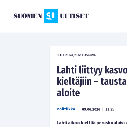
LEHTIKUVA/KUVITUSKUVA
Lahti liittyy kasv
kieltäjiin – taus
aloite
Politiikka
09.06.2026
11:25
|
Lahti aikoo kieltää peruskouluis