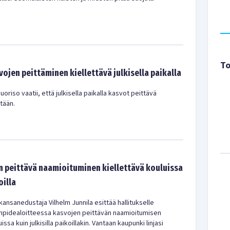
To
ojen peittäminen kiellettävä julkisella paikalla
riso vaatii, että julkisella paikalla kasvot peittävä
tään.
en peittävä naamioituminen kiellettävä kouluissa
oilla
nsanedustaja Vilhelm Junnila esittää hallitukselle
npidealoitteessa kasvojen peittävän naamioitumisen
issa kuin julkisilla paikoillakin. Vantaan kaupunki linjasi