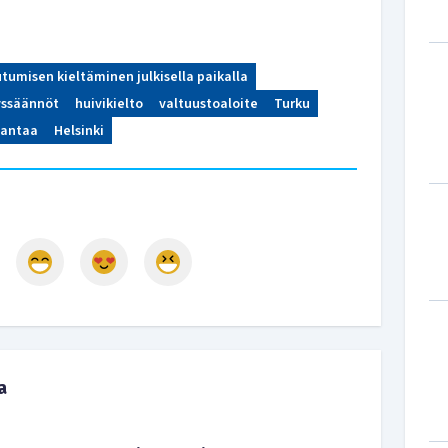
tumisen kieltäminen julkisella paikalla
yssäännöt
huivikielto
valtuustoaloite
Turku
antaa
Helsinki
a