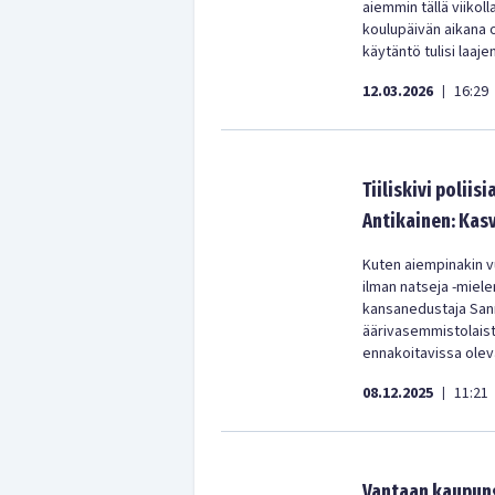
aiemmin tällä viikol
koulupäivän aikana o
käytäntö tulisi laaj
12.03.2026
16:29
|
Tiiliskivi poliis
Antikainen: Kasv
Kuten aiempinakin v
ilman natseja -miel
kansanedustaja Sann
äärivasemmistolais
ennakoitavissa oleva
08.12.2025
11:21
|
Vantaan kaupung