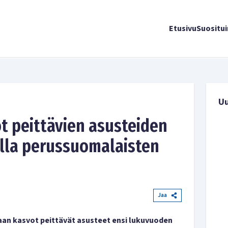
Etusivu
Suositu
U
ot peittävien asusteiden
talla perussuomalaisten
Jaa
saan kasvot peittävät asusteet ensi lukuvuoden