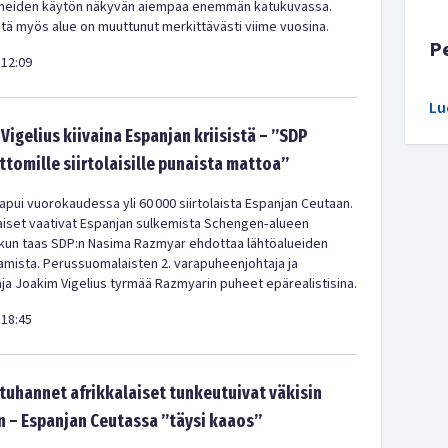
meiden käytön näkyvän aiempaa enemmän katukuvassa.
ä myös alue on muuttunut merkittävästi viime vuosina.
P
12:09
Lu
Vigelius kiivaina Espanjan kriisistä – ”SDP
ittomille siirtolaisille punaista mattoa”
pui vuorokaudessa yli 60 000 siirtolaista Espanjan Ceutaan.
iset vaativat Espanjan sulkemista Schengen‑alueen
 kun taas SDP:n Nasima Razmyar ehdottaa lähtöalueiden
amista. Perussuomalaisten 2. varapuheenjohtaja ja
a Joakim Vigelius tyrmää Razmyarin puheet epärealistisina.
18:45
uhannet afrikkalaiset tunkeutuivat väkisin
 – Espanjan Ceutassa ”täysi kaaos”