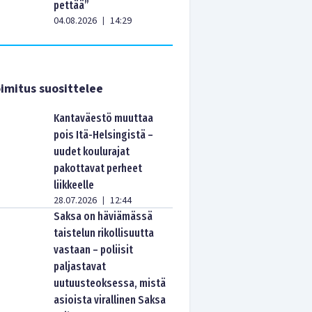
pettää”
04.08.2026
14:29
|
imitus suosittelee
Kantaväestö muuttaa
pois Itä-Helsingistä –
uudet koulurajat
pakottavat perheet
liikkeelle
28.07.2026
12:44
|
Saksa on häviämässä
taistelun rikollisuutta
vastaan – poliisit
paljastavat
uutuusteoksessa, mistä
asioista virallinen Saksa