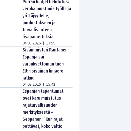
Purran budjettiehdotus:
verokannustimia työlle ja
yrittäjyydelle,
puolustukseen ja
turvallisuuteen
lisäpanostuksia
04.08.2026
17:59
|
Sisäministeri Rantanen:
Espanja sai
varauksettoman tuen —
EU:n sisäinen linjaero
jatkuu
04.08.2026
15:42
|
Espanjan tapahtumat
ovat karu muistutus
rajaturvallisuuden
merkityksestä –
Seppänen: ”Kun rajat
pettävät, koko valtio