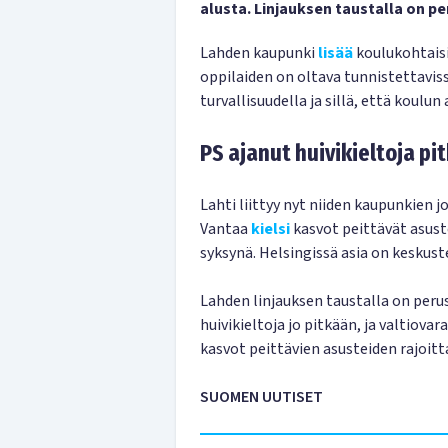
alusta. Linjauksen taustalla on p
Lahden kaupunki
lisää
koulukohtaisi
oppilaiden on oltava tunnistettavis
turvallisuudella ja sillä, että koulu
PS ajanut huivikieltoja pi
Lahti liittyy nyt niiden kaupunkien
Vantaa
kielsi
kasvot peittävät asuste
syksynä. Helsingissä asia on keskuste
Lahden linjauksen taustalla on peru
huivikieltoja jo pitkään, ja valtiovar
kasvot peittävien asusteiden rajoitta
SUOMEN UUTISET