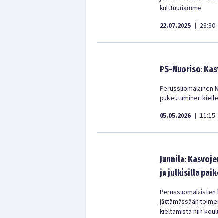
kulttuuriamme.
22.07.2025
23:30
|
PS-Nuoriso: Kasv
Perussuomalainen Nuo
pukeutuminen kielle
05.05.2026
11:15
|
Junnila: Kasvoj
ja julkisilla paik
Perussuomalaisten ka
jättämässään toime
kieltämistä niin koulu