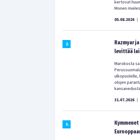
kertovat huu
Monen mielest
05.08.2026
|
Razmyar ja 
2
.
levittää la
Marokosta saa
Perussuomala
ulkopuolelle,
olojen parant
kansanedustaj
31.07.2026
|
Kymmenet t
3
.
Eurooppaan