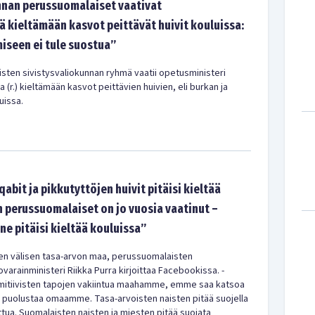
nnan perussuomalaiset vaativat
ä kieltämään kasvot peittävät huivit kouluissa:
iseen ei tule suostua”
ten sivistysvaliokunnan ryhmä vaatii opetusministeri
 (r.) kieltämään kasvot peittävien huivien, eli burkan ja
uissa.
qabit ja pikkutyttöjen huivit pitäisi kieltää
 perussuomalaiset on jo vuosia vaatinut –
e pitäisi kieltää kouluissa”
en välisen tasa-arvon maa, perussuomalaisten
ovarainministeri Riikka Purra kirjoittaa Facebookissa. -
mitiivisten tapojen vakiintua maahamme, emme saa katsoa
ä puolustaa omaamme. Tasa-arvoisten naisten pitää suojella
tua. Suomalaisten naisten ja miesten pitää suojata