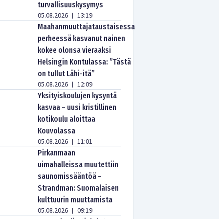
turvallisuuskysymys
05.08.2026
13:19
|
Maahanmuuttajataustaisessa
perheessä kasvanut nainen
kokee olonsa vieraaksi
Helsingin Kontulassa: ”Tästä
on tullut Lähi-itä”
05.08.2026
12:09
|
Yksityiskoulujen kysyntä
kasvaa – uusi kristillinen
kotikoulu aloittaa
Kouvolassa
05.08.2026
11:01
|
Pirkanmaan
uimahalleissa muutettiin
saunomissääntöä –
Strandman: Suomalaisen
kulttuurin muuttamista
05.08.2026
09:19
|