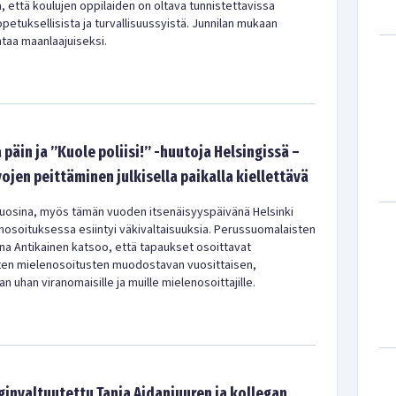
la, että koulujen oppilaiden on oltava tunnistettavissa
petuksellisista ja turvallisuussyistä. Junnilan mukaan
entaa maanlaajuiseksi.
ia päin ja ”Kuole poliisi!” -huutoja Helsingissä –
ojen peittäminen julkisella paikalla kiellettävä
uosina, myös tämän vuoden itsenäisyyspäivänä Helsinki
enosoituksessa esiintyi väkivaltaisuuksia. Perussuomalaisten
a Antikainen katsoo, että tapaukset osoittavat
ten mielenosoitusten muodostavan vuosittaisen,
n uhan viranomaisille ja muille mielenosoittajille.
invaltuutettu Tanja Aidanjuuren ja kollegan