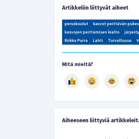
Artikkeliin liittyvät aiheet
peruskoulut
kasvot peittävän pukeu
kasvojen peittämisen kielto
järjest
Riikka Purra
Lahti
Turvallisuus
V
Mitä mieltä?
Aiheeseen liittyviä artikkeleit