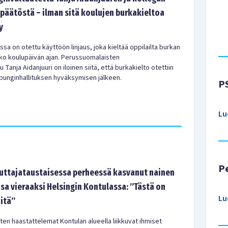
 päätöstä – ilman sitä koulujen burkakieltoa
y
sa on otettu käyttöön linjaus, joka kieltää oppilailta burkan
oko koulupäivän ajan. Perussuomalaisten
Tanja Aidanjuuri on iloinen siitä, että burkakielto otettiin
punginhallituksen hyväksymisen jälkeen.
P
Lu
P
tajataustaisessa perheessä kasvanut nainen
sa vieraaksi Helsingin Kontulassa: ”Tästä on
Lu
-itä”
en haastattelemat Kontulan alueella liikkuvat ihmiset