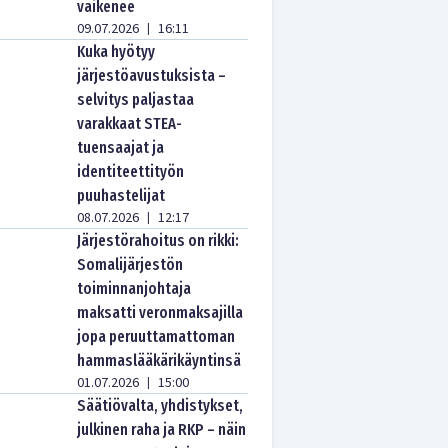
vaikenee
09.07.2026
16:11
|
Kuka hyötyy
järjestöavustuksista –
selvitys paljastaa
varakkaat STEA-
tuensaajat ja
identiteettityön
puuhastelijat
08.07.2026
12:17
|
Järjestörahoitus on rikki:
Somalijärjestön
toiminnanjohtaja
maksatti veronmaksajilla
jopa peruuttamattoman
hammaslääkärikäyntinsä
01.07.2026
15:00
|
Säätiövalta, yhdistykset,
julkinen raha ja RKP – näin