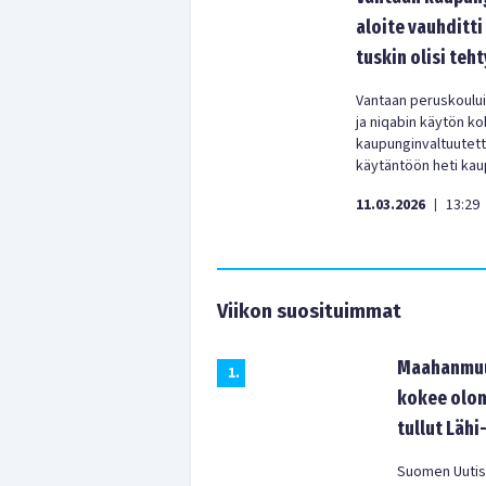
aloite vauhditti
tuskin olisi teht
Vantaan peruskouluis
ja niqabin käytön k
kaupunginvaltuutettu 
käytäntöön heti kau
11.03.2026
13:29
|
Viikon suosituimmat
Maahanmuut
1
.
kokee olon
tullut Lähi
Suomen Uutist