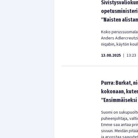
Sivistysvalioku
opetusministeri
”Naisten alistam
Koko perussuomalais
Anders Adlercreutzia
niqabin, käytön koul
13.08.2025
13:23
|
Purra: Burkat, ni
kokonaan, kuten
”Ensimmäiseksi n
Suomi on sukupuolt
puheenjohtaja, valti
Emme saa antaa pri
sivuun. Meidän pitä
ja arvostaa saavutet