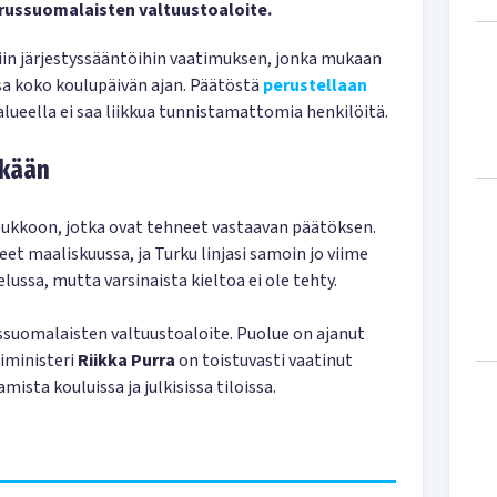
erussuomalaisten valtuustoaloite.
in järjestyssääntöihin vaatimuksen, jonka mukaan
sa koko koulupäivän ajan. Päätöstä
perustellaan
n alueella ei saa liikkua tunnistamattomia henkilöitä.
tkään
 joukkoon, jotka ovat tehneet vastaavan päätöksen.
et maaliskuussa, ja Turku linjasi samoin jo viime
lussa, mutta varsinaista kieltoa ei ole tehty.
ssuomalaisten valtuustoaloite. Puolue on ajanut
aiministeri
Riikka Purra
on toistuvasti vaatinut
mista kouluissa ja julkisissa tiloissa.