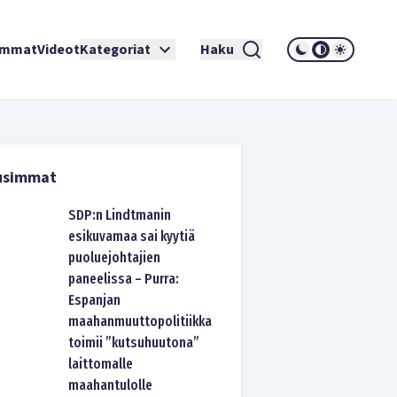
immat
Videot
Kategoriat
Haku
usimmat
SDP:n Lindtmanin
esikuvamaa sai kyytiä
puoluejohtajien
paneelissa – Purra:
Espanjan
maahanmuuttopolitiikka
toimii ”kutsuhuutona”
laittomalle
maahantulolle