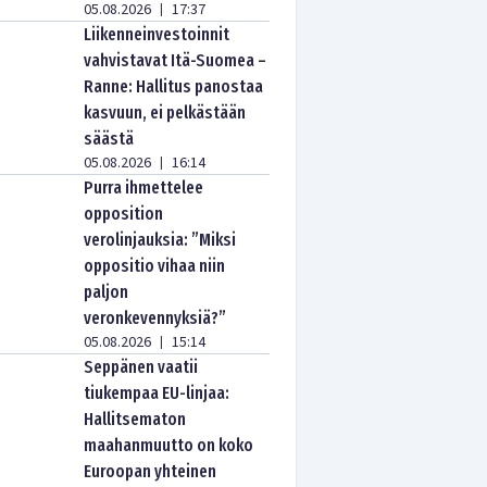
05.08.2026
17:37
|
Liikenneinvestoinnit
vahvistavat Itä-Suomea –
Ranne: Hallitus panostaa
kasvuun, ei pelkästään
säästä
05.08.2026
16:14
|
Purra ihmettelee
opposition
verolinjauksia: ”Miksi
oppositio vihaa niin
paljon
veronkevennyksiä?”
05.08.2026
15:14
|
Seppänen vaatii
tiukempaa EU-linjaa:
Hallitsematon
maahanmuutto on koko
Euroopan yhteinen