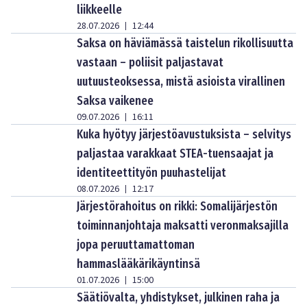
liikkeelle
28.07.2026
12:44
|
Saksa on häviämässä taistelun rikollisuutta
vastaan – poliisit paljastavat
uutuusteoksessa, mistä asioista virallinen
Saksa vaikenee
09.07.2026
16:11
|
Kuka hyötyy järjestöavustuksista – selvitys
paljastaa varakkaat STEA-tuensaajat ja
identiteettityön puuhastelijat
08.07.2026
12:17
|
Järjestörahoitus on rikki: Somalijärjestön
toiminnanjohtaja maksatti veronmaksajilla
jopa peruuttamattoman
hammaslääkärikäyntinsä
01.07.2026
15:00
|
Säätiövalta, yhdistykset, julkinen raha ja