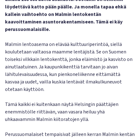
löydettävä katto pään päälle. Ja monella tapaa ehkä
kallein vaihtoehto on Malmin lentokentän
kaavoittaminen asuntorakentamiseen. Tämä ei käy
perussuomalaisille.
Malmin lentoasema on elävää kulttuuriperintöä, siellä
koulutetaan valtaosa maamme lentäjistä. Se on Suomen
toiseksi vilkkain lentokenttä, jonka eläimistö ja kasvisto on
ainutlaatuinen. Ja kaupunkikenttiä tarvitaan jo aivan
lähitulevaisuudessa, kun pienkoneliikenne eittämättä
kasvaa ja uudet, vailla kuskia lentävät ilmakulkuneuvot
otetaan käyttöön.
Tämä kaikki ei kuitenkaan näytä Helsingin päättäjien
enemmistölle riittävän, vaan vasara heiluu yhä
uhkaavammin Malmin kiitoratojen yllä.
Perussuomalaiset tempaisivat jälleen kerran Malmin kentän