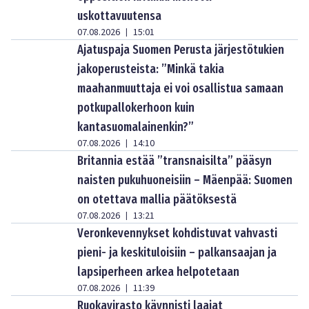
uskottavuutensa
07.08.2026
15:01
|
Ajatuspaja Suomen Perusta järjestötukien
jakoperusteista: ”Minkä takia
maahanmuuttaja ei voi osallistua samaan
potkupallokerhoon kuin
kantasuomalainenkin?”
07.08.2026
14:10
|
Britannia estää ”transnaisilta” pääsyn
naisten pukuhuoneisiin – Mäenpää: Suomen
on otettava mallia päätöksestä
07.08.2026
13:21
|
Veronkevennykset kohdistuvat vahvasti
pieni- ja keskituloisiin – palkansaajan ja
lapsiperheen arkea helpotetaan
07.08.2026
11:39
|
Ruokavirasto käynnisti laajat