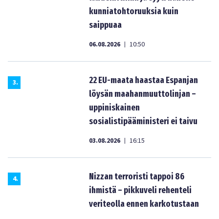
kunniatohtoruuksia kuin
saippuaa
06.08.2026
10:50
|
22 EU-maata haastaa Espanjan
3
.
löysän maahanmuuttolinjan –
uppiniskainen
sosialistipääministeri ei taivu
03.08.2026
16:15
|
Nizzan terroristi tappoi 86
4
.
ihmistä – pikkuveli rehenteli
veriteolla ennen karkotustaan