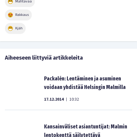
Mahtavaa
Rakkaus
Kjäh
Aiheeseen liittyviä artikkeleita
Packalén: Lentäminen ja asuminen
voidaan yhdistää Helsingin Malmilla
17.12.2014
10:32
|
Kansainväliset asiantuntijat: Malmin
lentokenttä säilytettävä