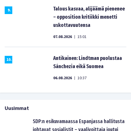
Talous kasvaa, alijäämä pienenee
9
.
– opposition kritiikki menetti
uskottavuutensa
07.08.2026
15:01
|
Antikainen: Lindtman puolustaa
10
.
Sánchezia eikä Suomea
06.08.2026
10:37
|
Uusimmat
SDP:n esikuvamaassa Espanjassa hallitusta
johtavat sosialistit – vaalivoittaja joutui