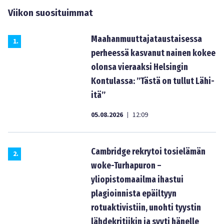
Viikon suosituimmat
Maahanmuuttajataustaisessa
1
.
perheessä kasvanut nainen kokee
olonsa vieraaksi Helsingin
Kontulassa: ”Tästä on tullut Lähi-
itä”
05.08.2026
12:09
|
Cambridge rekrytoi tosielämän
2
.
woke-Turhapuron –
yliopistomaailma ihastui
plagioinnista epäiltyyn
rotuaktivistiin, unohti tyystin
lähdekritiikin ja syyti hänelle