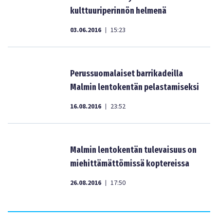
kulttuuriperinnön helmenä
03.06.2016
15:23
|
Perussuomalaiset barrikadeilla
Malmin lentokentän pelastamiseksi
16.08.2016
23:52
|
Malmin lentokentän tulevaisuus on
miehittämättömissä koptereissa
26.08.2016
17:50
|