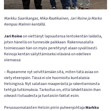
Markku Saarikangas, Mika Raatikainen, Jari Roine ja Marko
Kempas Malmin kentällä.
Jari Roine
on viettänyt lapsuutensa lentokentän laidalla,
joten hänellä on tunneside paikkaan. Rakennusalalla
toimiessaan hän on myös perehtynyt alaan syvällisesti.
Keinoja kentän säilyttämiseksi elävänä on edelleen
olemassa:
– Rupeamme nyt selvittämään sitä, miten tätä asiaa on
viety eteenpäin. Tässä ei ole huomioitu kuntalaisia
Helsingissä. Nyt salataan maaperästä ja rakentamisesta
tehtyjä tutkimuksia. Tarkoitus on, että lähdettäisiin ihan
oikeasti totuudesta ja tuotaisiin faktat esiin.
Perussuomalaisten Helsiin piirin puheenjohtaja
Markku