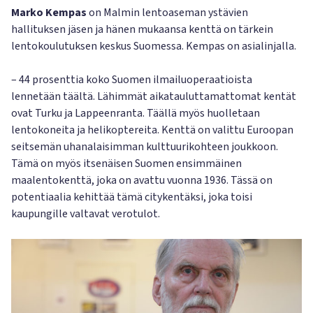
Marko Kempas
on Malmin lentoaseman ystävien
hallituksen jäsen ja hänen mukaansa kenttä on tärkein
lentokoulutuksen keskus Suomessa. Kempas on asialinjalla.
– 44 prosenttia koko Suomen ilmailuoperaatioista
lennetään täältä. Lähimmät aikatauluttamattomat kentät
ovat Turku ja Lappeenranta. Täällä myös huolletaan
lentokoneita ja helikoptereita. Kenttä on valittu Euroopan
seitsemän uhanalaisimman kulttuurikohteen joukkoon.
Tämä on myös itsenäisen Suomen ensimmäinen
maalentokenttä, joka on avattu vuonna 1936. Tässä on
potentiaalia kehittää tämä citykentäksi, joka toisi
kaupungille valtavat verotulot.