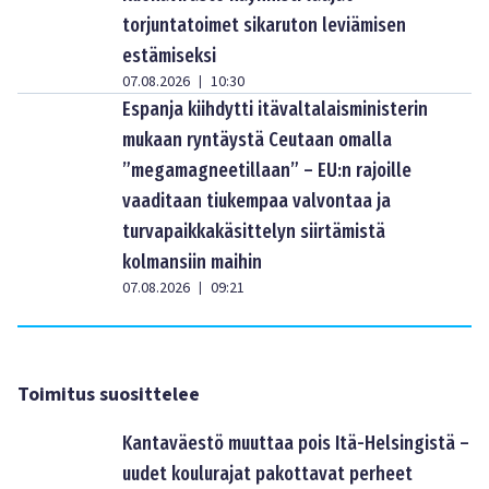
torjuntatoimet sikaruton leviämisen
estämiseksi
07.08.2026
10:30
|
Espanja kiihdytti itävaltalaisministerin
mukaan ryntäystä Ceutaan omalla
”megamagneetillaan” – EU:n rajoille
vaaditaan tiukempaa valvontaa ja
turvapaikkakäsittelyn siirtämistä
kolmansiin maihin
07.08.2026
09:21
|
Toimitus suosittelee
Kantaväestö muuttaa pois Itä-Helsingistä –
uudet koulurajat pakottavat perheet