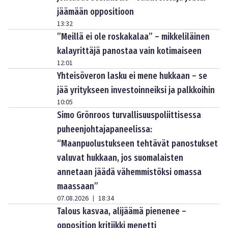
jäämään oppositioon
13:32
”Meillä ei ole roskakalaa” – mikkeliläinen
kalayrittäjä panostaa vain kotimaiseen
12:01
Yhteisöveron lasku ei mene hukkaan – se
jää yritykseen investoinneiksi ja palkkoihin
10:05
Simo Grönroos turvallisuuspoliittisessa
puheenjohtajapaneelissa:
“Maanpuolustukseen tehtävät panostukset
valuvat hukkaan, jos suomalaisten
annetaan jäädä vähemmistöksi omassa
maassaan”
07.08.2026
18:34
|
Talous kasvaa, alijäämä pienenee –
opposition kritiikki menetti