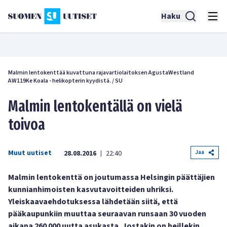
Haku
Malmin lentokenttää kuvattuna rajavartiolaitoksen AgustaWestland
AW119Ke Koala - helikopterin kyydistä.
/
SU
Malmin lentokentällä on vielä
toivoa
Muut uutiset
Jaa
28.08.2016
22:40
|
Malmin lentokenttä on joutumassa Helsingin päättäjien
kunnianhimoisten kasvutavoitteiden uhriksi.
Yleiskaavaehdotuksessa lähdetään siitä, että
pääkaupunkiin muuttaa seuraavan runsaan 30 vuoden
aikana 260 000 uutta asukasta. Jostakin on heillekin