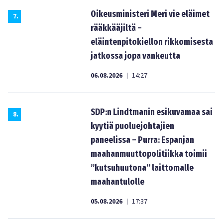
Oikeusministeri Meri vie eläimet
7
.
rääkkääjiltä –
eläintenpitokiellon rikkomisesta
jatkossa jopa vankeutta
06.08.2026
14:27
|
SDP:n Lindtmanin esikuvamaa sai
8
.
kyytiä puoluejohtajien
paneelissa – Purra: Espanjan
maahanmuuttopolitiikka toimii
”kutsuhuutona” laittomalle
maahantulolle
05.08.2026
17:37
|