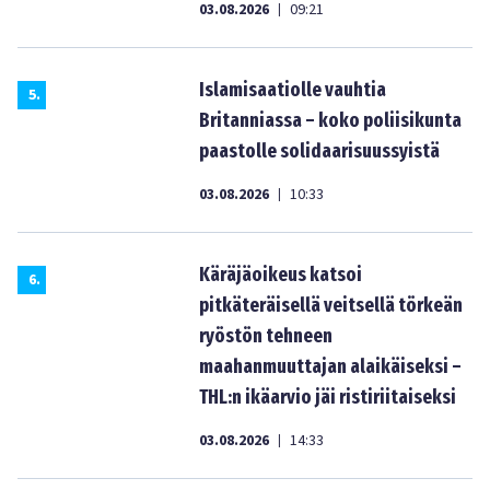
03.08.2026
09:21
|
Islamisaatiolle vauhtia
5
.
Britanniassa – koko poliisikunta
paastolle solidaarisuussyistä
03.08.2026
10:33
|
Käräjäoikeus katsoi
6
.
pitkäteräisellä veitsellä törkeän
ryöstön tehneen
maahanmuuttajan alaikäiseksi –
THL:n ikäarvio jäi ristiriitaiseksi
03.08.2026
14:33
|