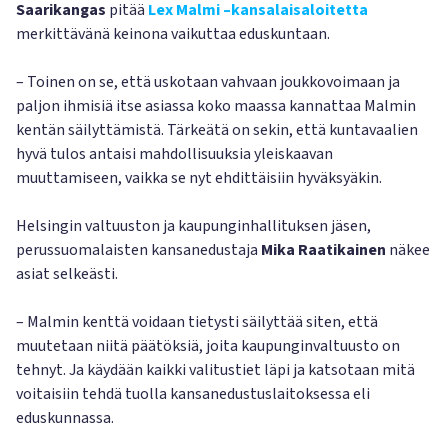
Saarikangas
pitää
Lex Malmi –kansalaisaloitetta
merkittävänä keinona vaikuttaa eduskuntaan.
– Toinen on se, että uskotaan vahvaan joukkovoimaan ja
paljon ihmisiä itse asiassa koko maassa kannattaa Malmin
kentän säilyttämistä. Tärkeätä on sekin, että kuntavaalien
hyvä tulos antaisi mahdollisuuksia yleiskaavan
muuttamiseen, vaikka se nyt ehdittäisiin hyväksyäkin.
Helsingin valtuuston ja kaupunginhallituksen jäsen,
perussuomalaisten kansanedustaja
Mika Raatikainen
näkee
asiat selkeästi.
– Malmin kenttä voidaan tietysti säilyttää siten, että
muutetaan niitä päätöksiä, joita kaupunginvaltuusto on
tehnyt. Ja käydään kaikki valitustiet läpi ja katsotaan mitä
voitaisiin tehdä tuolla kansanedustuslaitoksessa eli
eduskunnassa.