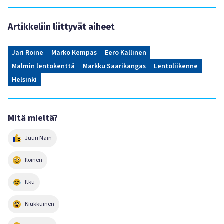
Artikkeliin liittyvät aiheet
Jari Roine
Marko Kempas
Eero Kallinen
Malmin lentokenttä
Markku Saarikangas
Lentoliikenne
Helsinki
Mitä mieltä?
Juuri Näin
Iloinen
Itku
Kiukkuinen