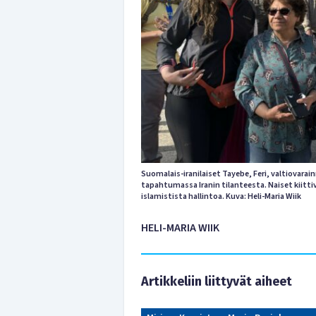
Suomalais-iranilaiset Tayebe, Feri, valtiovarainm
tapahtumassa Iranin tilanteesta. Naiset kiitt
islamistista hallintoa. Kuva: Heli-Maria Wiik
HELI-MARIA WIIK
Artikkeliin liittyvät aiheet