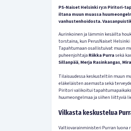
PS-Naiset Helsinki ry:n Piritori-t
iltana muun muassa huumeongelm
vanhustenhoidosta. Vaasanpuistik
Aurinkoinen ja lämmin kesäilta houk
torstaina, kun PerusNaiset Helsinki ry
Tapahtumaan osallistuivat muun mua
puheenjohtaja
Riikka Purra
sekä ka
Sillanpää
,
Merja Rasinkangas
,
Mir
Tilaisuudessa keskusteltiin muun mu
eläkeläisten asemasta sekä terveyd
Piritori valikoitui tapahtumapaikak
huumeongelmaa ja siihen liittyviä li
Vilkasta keskustelua Pur
Valtiovarainministeri Purran luona r