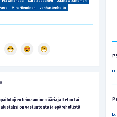
Pia Sillanpää
Sara Seppänen
Jaana Strandman
Purra
Mira Nieminen
vanhustenhoito
P
Lu
a
P
pailulajien leimaaminen ääriajattelun tai
alustaksi on vastuutonta ja epärehellistä
Lu