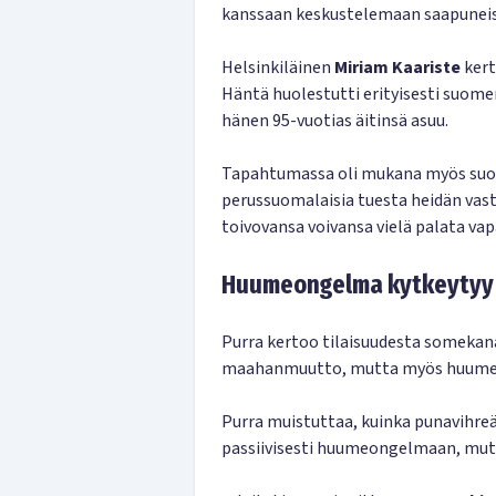
kanssaan keskustelemaan saapuneist
Helsinkiläinen
Miriam Kaariste
kert
Häntä huolestutti erityisesti suomen
hänen 95-vuotias äitinsä asuu.
Tapahtumassa oli mukana myös suomal
perussuomalaisia tuesta heidän vastu
toivovansa voivansa vielä palata vap
Huumeongelma kytkeyty
Purra kertoo tilaisuudesta somekanav
maahanmuutto, mutta myös huume
Purra muistuttaa, kuinka punavihreä
passiivisesti huumeongelmaan, mutta