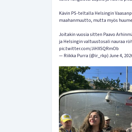
Kävin PS-teltalla Helsingin Vaasanpui
maahanmuutto, mutta myös huume
Joitakin vuosia sitten Paavo Arhinmäk
ja Helsingin valtuustosali nauraa r
pic.twitter.com/JiHXSQRmOb
— Riikka Purra (@ir_rkp)
June 4, 202