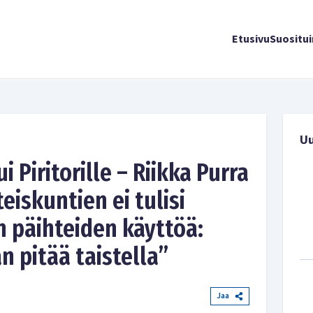
Etusivu
Suositu
U
i Piritorille – Riikka Purra
eiskuntien ei tulisi
n päihteiden käyttöä:
 pitää taistella”
Jaa