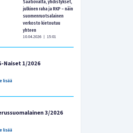
Säätiövalta, yhdistykset,
julkinen raha ja RKP – näin
suomenruotsalainen
verkosto kietoutuu
yhteen
10.04.2026
15:01
|
S-Naiset 1/2026
e lisää
erussuomalainen 3/2026
e lisää