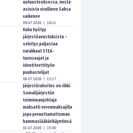
uutuusteoksessa, mistä
asioista virallinen Saksa
vaikenee
09.07.2026
16:11
|
Kuka hyötyy
järjestöavustuksista –
selvitys paljastaa
varakkaat STEA-
tuensaajat ja
identiteettityön
puuhastelijat
08.07.2026
12:17
|
Järjestörahoitus on rikki:
Somalijärjestön
toiminnanjohtaja
maksatti veronmaksajilla
jopa peruuttamattoman
hammaslääkärikäyntinsä
01.07.2026
15:00
|