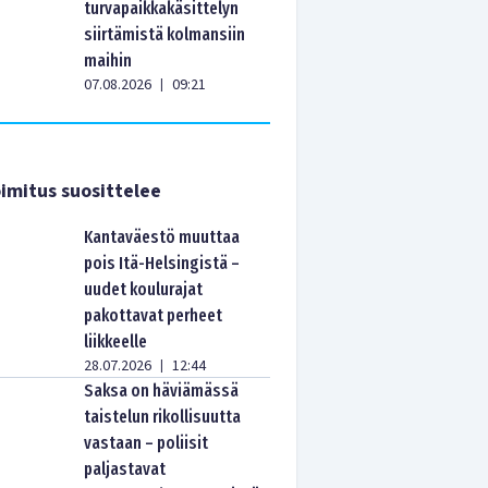
turvapaikkakäsittelyn
siirtämistä kolmansiin
maihin
07.08.2026
09:21
|
imitus suosittelee
Kantaväestö muuttaa
pois Itä-Helsingistä –
uudet koulurajat
pakottavat perheet
liikkeelle
28.07.2026
12:44
|
Saksa on häviämässä
taistelun rikollisuutta
vastaan – poliisit
paljastavat