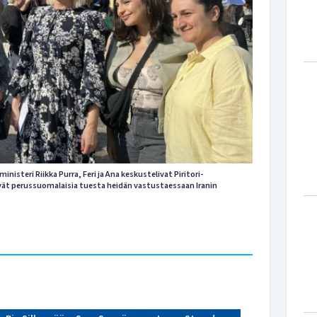
inisteri Riikka Purra, Feri ja Ana keskustelivat Piritori-
ivät perussuomalaisia tuesta heidän vastustaessaan Iranin