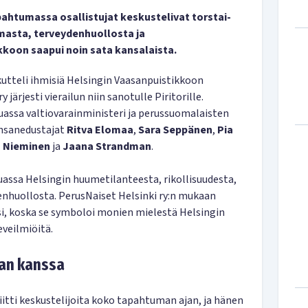
apahtumassa osallistujat keskustelivat torstai-
asta, terveydenhuollosta ja
koon saapui noin sata kansalaista.
utteli ihmisiä Helsingin Vaasanpuistikkoon
 järjesti vierailun niin sanotulle Piritorille.
ssa valtiovarainministeri ja perussuomalaisten
nsanedustajat
Ritva Elomaa
,
Sara Seppänen
,
Pia
a Nieminen
ja
Jaana Strandman
.
assa Helsingin huumetilanteesta, rikollisuudesta,
enhuollosta. PerusNaiset Helsinki ry:n mukaan
si, koska se symboloi monien mielestä Helsingin
eveilmiöitä.
ran kanssa
iitti keskustelijoita koko tapahtuman ajan, ja hänen