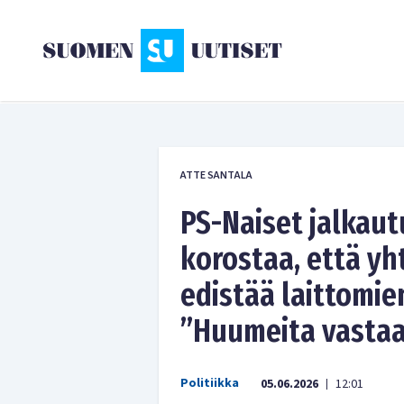
ATTE SANTALA
PS-Naiset jalkautu
korostaa, että yht
edistää laittomie
”Huumeita vastaan
Politiikka
05.06.2026
12:01
|