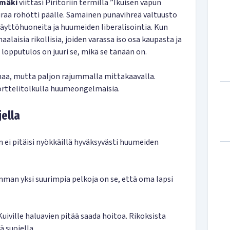
nmäki
viittasi Piritoriin termillä ”Ikuisen vapun
auraa röhötti päälle. Samainen punavihreä valtuusto
käyttöhuoneita ja huumeiden liberalisointia. Kun
aisia rikollisia, joiden varassa iso osa kaupasta ja
lopputulos on juuri se, mikä se tänään on.
aa, mutta paljon rajummalla mittakaavalla.
orttelitolkulla huumeongelmaisia.
jella
 ei pitäisi nyökkäillä hyväksyvästi huumeiden
man yksi suurimpia pelkoja on se, että oma lapsi
Kuiville haluavien pitää saada hoitoa. Rikoksista
ä suojella.