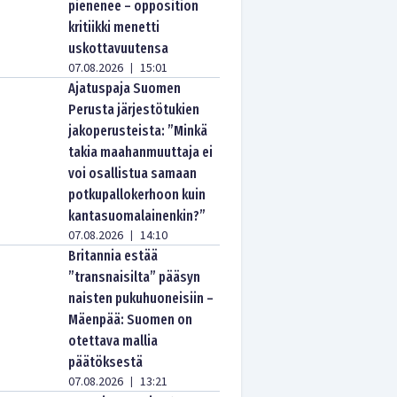
pienenee – opposition
kritiikki menetti
uskottavuutensa
07.08.2026
15:01
|
Ajatuspaja Suomen
Perusta järjestötukien
jakoperusteista: ”Minkä
takia maahanmuuttaja ei
voi osallistua samaan
potkupallokerhoon kuin
kantasuomalainenkin?”
07.08.2026
14:10
|
Britannia estää
”transnaisilta” pääsyn
naisten pukuhuoneisiin –
Mäenpää: Suomen on
otettava mallia
päätöksestä
07.08.2026
13:21
|