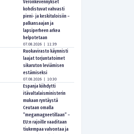
Veronkevennykset
kohdistuvat vahvasti
pieni- ja keskituloisiin –
palkansaajan ja
lapsiperheen arkea
helpotetaan
07.08.2026
11:39
|
Ruokavirasto käynnisti
laajat torjuntatoimet
sikaruton leviämisen
estämiseksi
07.08.2026
10:30
|
Espanja kiihdytti
itävaltalaisministerin
mukaan ryntäystä
Ceutaan omalla
”megamagneetillaan” –
EU:n rajoille vaaditaan
tiukempaa valvontaa ja