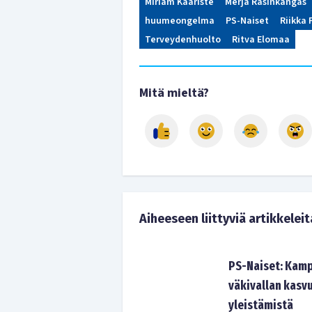
Miriam Kaariste
Merja Rasinkangas
huumeongelma
PS-Naiset
Riikka 
Terveydenhuolto
Ritva Elomaa
Mitä mieltä?
Aiheeseen liittyviä artikkeleit
PS-Naiset: Kamp
väkivallan kasvu
yleistämistä