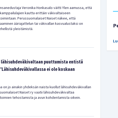
nsanedustaja Veronika Honkasalo väitti Ylen aamussa, että
kamppailulajien kautta erittäin väkivaltaiseen
 toimintaan. Perussuomalaiset Naiset näkee, että
aaminen ääriajattelun tai väkivallan kasvualustaksi on
P
hellistä yleistämistä.
Lu
i lähisuhdeväkivaltaan puuttumista entistä
Lähisuhdeväkivallassa ei ole koskaan
 on jo ainakin yhdeksän naista kuollut lähisuhdeväkivallan
uomalaiset Naiset ry vaatii lähisuhdeväkivaltaa
toimien tehostamista ja avun kohdentamista oikein.