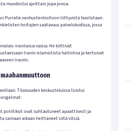
a muodostui ajoittain jopa jonoa.
oi Purralle vanhustenhoitoon liittyvistä huolistaan.
kielisten hoitajien saatavuus palvelukodissa, jossa
ais-iranilaisia naisia. He kiittivät
staessaan Iranin islamistista hallintoa ja kertoivat
aaseen Iraniin.
y maahanmuuttoon
illaan. Tilaisuuden keskusteluissa toistui
ongelmat.
t poliitikot ovat suhtautuneet apaattisesti ja
 samaan aikaan heittäneet siitä vitsiä.