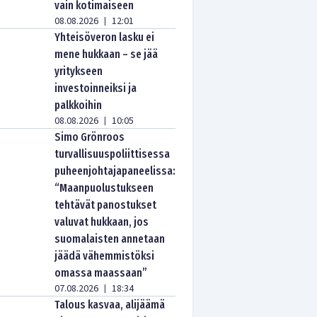
vain kotimaiseen
08.08.2026
12:01
|
Yhteisöveron lasku ei
mene hukkaan – se jää
yritykseen
investoinneiksi ja
palkkoihin
08.08.2026
10:05
|
Simo Grönroos
turvallisuuspoliittisessa
puheenjohtajapaneelissa:
“Maanpuolustukseen
tehtävät panostukset
valuvat hukkaan, jos
suomalaisten annetaan
jäädä vähemmistöksi
omassa maassaan”
07.08.2026
18:34
|
Talous kasvaa, alijäämä