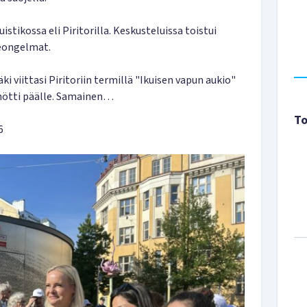
stikossa eli Piritorilla. Keskusteluissa toistui
ongelmat.
i viittasi Piritoriin termillä "Ikuisen vapun aukio"
öhötti päälle. Samainen…
To
6