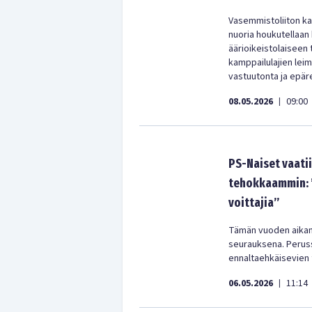
Vasemmistoliiton ka
nuoria houkutellaan 
äärioikeistolaiseen
kamppailulajien leim
vastuutonta ja epäre
08.05.2026
09:00
|
PS-Naiset vaati
tehokkaammin: ”
voittajia”
Tämän vuoden aikana
seurauksena. Peruss
ennaltaehkäisevien 
06.05.2026
11:14
|