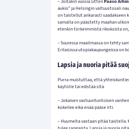
– Joitakin vuosia sitten
Paavo Arhi
aukio” ja Helsingin valtuustosali n
on taistellut ankarasti saadakseen 
samalla on päästetty maahan ulkomaal
etenkin törkeimmistä rikoksista on, 
– Suuressa maailmassa on tehty sam
Erilaisissa utopiakaupungeissa on k
Lapsia ja nuoria pitää suo
Purra muistuttaa, että yhteiskuntien
käytölle tai edistää sitä.
– Jokaisen vastuuntuntoisen vanhem
kokeilee eikä enää pääse irti.
– Huumeita vastaan pitää taistella. 
tulee rangaista. Lapsia ja nuoria pitä