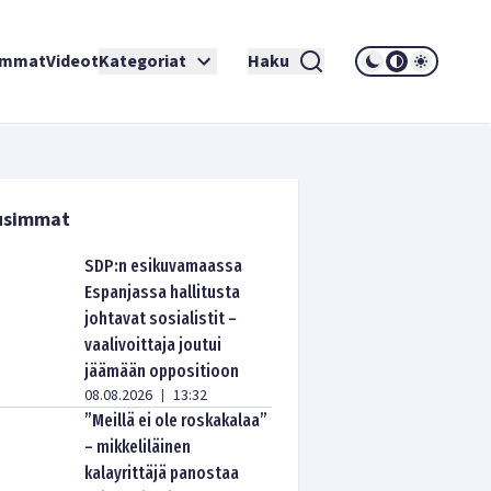
immat
Videot
Kategoriat
Haku
usimmat
SDP:n esikuvamaassa
Espanjassa hallitusta
johtavat sosialistit –
vaalivoittaja joutui
jäämään oppositioon
08.08.2026
13:32
|
”Meillä ei ole roskakalaa”
– mikkeliläinen
kalayrittäjä panostaa