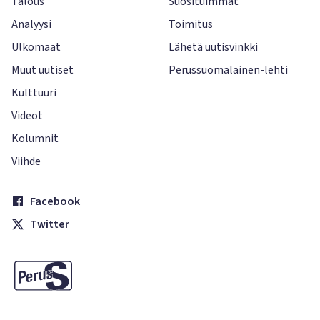
Talous
Suosituimmat
Analyysi
Toimitus
Ulkomaat
Lähetä uutisvinkki
Muut uutiset
Perussuomalainen-lehti
Kulttuuri
Videot
Kolumnit
Viihde
Facebook
Twitter