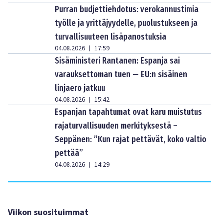
Purran budjettiehdotus: verokannustimia
työlle ja yrittäjyydelle, puolustukseen ja
turvallisuuteen lisäpanostuksia
04.08.2026
17:59
|
Sisäministeri Rantanen: Espanja sai
varauksettoman tuen — EU:n sisäinen
linjaero jatkuu
04.08.2026
15:42
|
Espanjan tapahtumat ovat karu muistutus
rajaturvallisuuden merkityksestä –
Seppänen: ”Kun rajat pettävät, koko valtio
pettää”
04.08.2026
14:29
|
Viikon suosituimmat