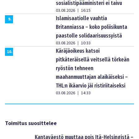
sosialistipääministeri ei taivu
03.08.2026
16:15
|
Islamisaatiolle vauhtia
9
.
Britanniassa – koko poliisikunta
paastolle solidaarisuussyistä
03.08.2026
10:33
|
Käräjäoikeus katsoi
10
.
pitkäteräisellä veitsellä törkeän
ryöstön tehneen
maahanmuuttajan alaikäiseksi –
THL:n ikäarvio jäi ristiriitaiseksi
03.08.2026
14:33
|
Toimitus suosittelee
Kantaväestö muuttaa pois Itä-Helsingistä –