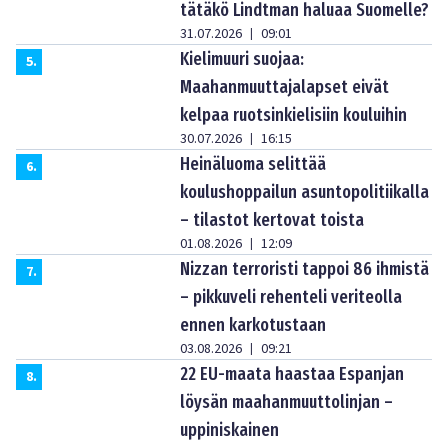
tätäkö Lindtman haluaa Suomelle?
31.07.2026
09:01
|
Kielimuuri suojaa:
5
.
Maahanmuuttajalapset eivät
kelpaa ruotsinkielisiin kouluihin
30.07.2026
16:15
|
Heinäluoma selittää
6
.
koulushoppailun asuntopolitiikalla
– tilastot kertovat toista
01.08.2026
12:09
|
Nizzan terroristi tappoi 86 ihmistä
7
.
– pikkuveli rehenteli veriteolla
ennen karkotustaan
03.08.2026
09:21
|
22 EU-maata haastaa Espanjan
8
.
löysän maahanmuuttolinjan –
uppiniskainen