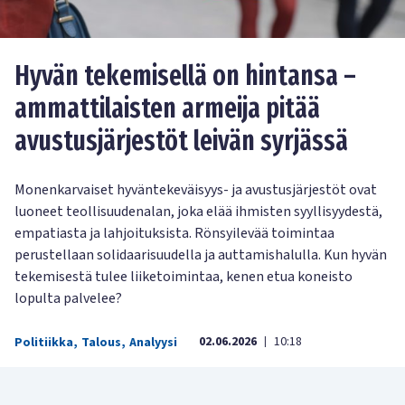
Hyvän tekemisellä on hintansa –
ammattilaisten armeija pitää
avustusjärjestöt leivän syrjässä
Monenkarvaiset hyväntekeväisyys- ja avustusjärjestöt ovat
luoneet teollisuudenalan, joka elää ihmisten syyllisyydestä,
empatiasta ja lahjoituksista. Rönsyilevää toimintaa
perustellaan solidaarisuudella ja auttamishalulla. Kun hyvän
tekemisestä tulee liiketoimintaa, kenen etua koneisto
lopulta palvelee?
02.06.2026
10:18
Politiikka
,
Talous
,
Analyysi
|