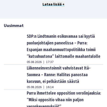
Lataa lisää +
Uusimmat
SDP:n Lindtmanin esikuvamaa sai kyytiä
puoluejohtajien paneelissa – Purra:
Espanjan maahanmuuttopolitiikka toimii
”kutsuhuutona” laittomalle maahantulolle
05.08.2026
17:37
|
Liikenneinvestoinnit vahvistavat Itä-
Suomea – Ranne: Hallitus panostaa
kasvuun, ei pelkästään säästä
05.08.2026
16:14
|
Purra ihmettelee opposition verolinjauksia:
”Miksi oppositio vihaa niin paljon
veronkevennyksiä?”