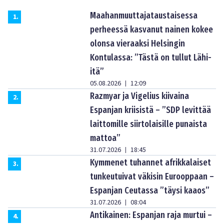
Maahanmuuttajataustaisessa
1
.
perheessä kasvanut nainen kokee
olonsa vieraaksi Helsingin
Kontulassa: ”Tästä on tullut Lähi-
itä”
05.08.2026
12:09
|
Razmyar ja Vigelius kiivaina
2
.
Espanjan kriisistä – ”SDP levittää
laittomille siirtolaisille punaista
mattoa”
31.07.2026
18:45
|
Kymmenet tuhannet afrikkalaiset
3
.
tunkeutuivat väkisin Eurooppaan –
Espanjan Ceutassa ”täysi kaaos”
31.07.2026
08:04
|
Antikainen: Espanjan raja murtui –
4
.