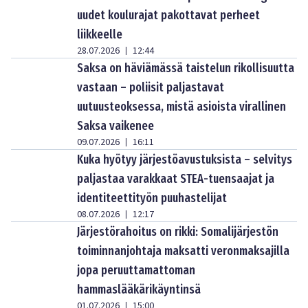
uudet koulurajat pakottavat perheet
liikkeelle
28.07.2026
12:44
|
Saksa on häviämässä taistelun rikollisuutta
vastaan – poliisit paljastavat
uutuusteoksessa, mistä asioista virallinen
Saksa vaikenee
09.07.2026
16:11
|
Kuka hyötyy järjestöavustuksista – selvitys
paljastaa varakkaat STEA-tuensaajat ja
identiteettityön puuhastelijat
08.07.2026
12:17
|
Järjestörahoitus on rikki: Somalijärjestön
toiminnanjohtaja maksatti veronmaksajilla
jopa peruuttamattoman
hammaslääkärikäyntinsä
01.07.2026
15:00
|