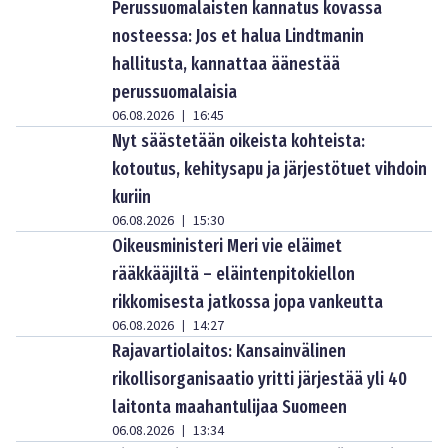
Perussuomalaisten kannatus kovassa
nosteessa: Jos et halua Lindtmanin
hallitusta, kannattaa äänestää
perussuomalaisia
06.08.2026
16:45
|
Nyt säästetään oikeista kohteista:
kotoutus, kehitysapu ja järjestötuet vihdoin
kuriin
06.08.2026
15:30
|
Oikeusministeri Meri vie eläimet
rääkkääjiltä – eläintenpitokiellon
rikkomisesta jatkossa jopa vankeutta
06.08.2026
14:27
|
Rajavartiolaitos: Kansainvälinen
rikollisorganisaatio yritti järjestää yli 40
laitonta maahantulijaa Suomeen
06.08.2026
13:34
|