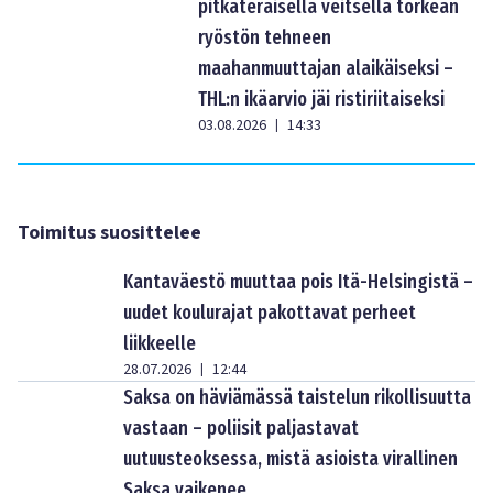
pitkäteräisellä veitsellä törkeän
ryöstön tehneen
maahanmuuttajan alaikäiseksi –
THL:n ikäarvio jäi ristiriitaiseksi
03.08.2026
14:33
|
Toimitus suosittelee
Kantaväestö muuttaa pois Itä-Helsingistä –
uudet koulurajat pakottavat perheet
liikkeelle
28.07.2026
12:44
|
Saksa on häviämässä taistelun rikollisuutta
vastaan – poliisit paljastavat
uutuusteoksessa, mistä asioista virallinen
Saksa vaikenee