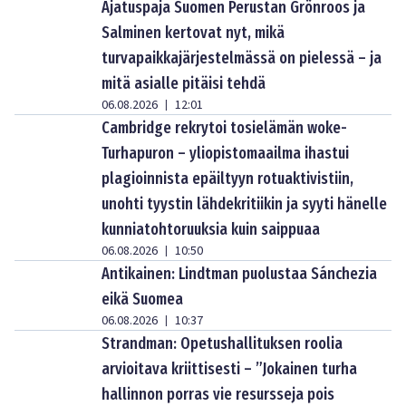
Ajatuspaja Suomen Perustan Grönroos ja
Salminen kertovat nyt, mikä
turvapaikkajärjestelmässä on pielessä – ja
mitä asialle pitäisi tehdä
06.08.2026
12:01
|
Cambridge rekrytoi tosielämän woke-
Turhapuron – yliopistomaailma ihastui
plagioinnista epäiltyyn rotuaktivistiin,
unohti tyystin lähdekritiikin ja syyti hänelle
kunniatohtoruuksia kuin saippuaa
06.08.2026
10:50
|
Antikainen: Lindtman puolustaa Sánchezia
eikä Suomea
06.08.2026
10:37
|
Strandman: Opetushallituksen roolia
arvioitava kriittisesti – ”Jokainen turha
hallinnon porras vie resursseja pois