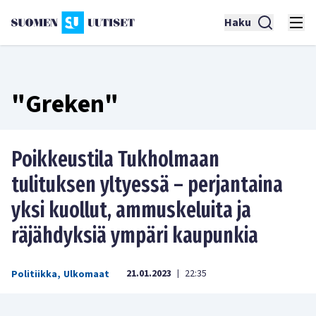
Haku
"Greken"
Poikkeustila Tukholmaan
tulituksen yltyessä – perjantaina
yksi kuollut, ammuskeluita ja
räjähdyksiä ympäri kaupunkia
21.01.2023
22:35
Politiikka
,
Ulkomaat
|