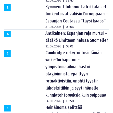
31.07.2026
18:45
|
Kymmenet tuhannet afrikkalaiset
3
.
tunkeutuivat väkisin Eurooppaan –
Espanjan Ceutassa ”täysi kaaos”
31.07.2026
08:04
|
Antikainen: Espanjan raja murtui –
4
.
tätäkö Lindtman haluaa Suomelle?
31.07.2026
09:01
|
Cambridge rekrytoi tosielämän
5
.
woke-Turhapuron –
yliopistomaailma ihastui
plagioinnista epäiltyyn
rotuaktivistiin, unohti tyystin
lähdekritiikin ja syyti hänelle
kunniatohtoruuksia kuin saippuaa
06.08.2026
10:50
|
Heinäluoma selittää
6
.