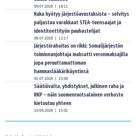
09.07.2026
16:11
|
Kuka hyötyy järjestöavustuksista – selvitys
paljastaa varakkaat STEA-tuensaajat ja
identiteettityön puuhastelijat
08.07.2026
12:17
|
Järjestörahoitus on rikki: Somalijärjestön
toiminnanjohtaja maksatti veronmaksajilla
jopa peruuttamattoman
hammaslääkärikäyntinsä
01.07.2026
15:00
|
Säätiövalta, yhdistykset, julkinen raha ja
RKP – näin suomenruotsalainen verkosto
kietoutuu yhteen
10.04.2026
15:01
|