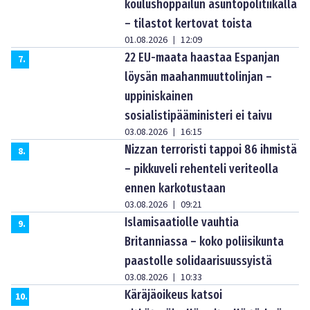
koulushoppailun asuntopolitiikalla
– tilastot kertovat toista
01.08.2026
12:09
|
22 EU-maata haastaa Espanjan
7
.
löysän maahanmuuttolinjan –
uppiniskainen
sosialistipääministeri ei taivu
03.08.2026
16:15
|
Nizzan terroristi tappoi 86 ihmistä
8
.
– pikkuveli rehenteli veriteolla
ennen karkotustaan
03.08.2026
09:21
|
Islamisaatiolle vauhtia
9
.
Britanniassa – koko poliisikunta
paastolle solidaarisuussyistä
03.08.2026
10:33
|
Käräjäoikeus katsoi
10
.