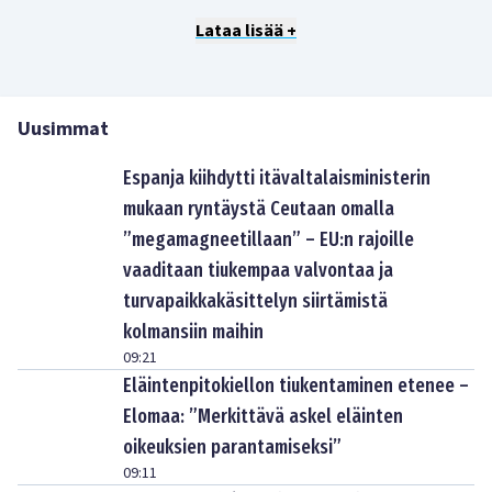
Lataa lisää +
Uusimmat
Espanja kiihdytti itävaltalaisministerin
mukaan ryntäystä Ceutaan omalla
”megamagneetillaan” – EU:n rajoille
vaaditaan tiukempaa valvontaa ja
turvapaikkakäsittelyn siirtämistä
kolmansiin maihin
09:21
Eläintenpitokiellon tiukentaminen etenee –
Elomaa: ”Merkittävä askel eläinten
oikeuksien parantamiseksi”
09:11