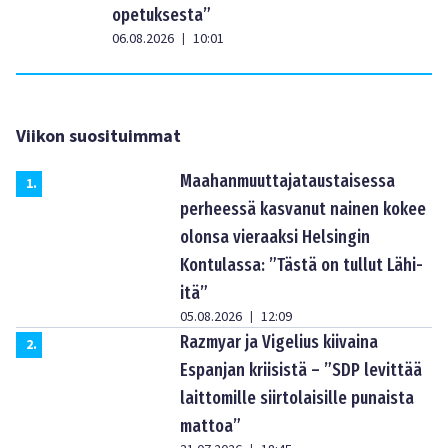
opetuksesta”
06.08.2026
10:01
|
Viikon suosituimmat
Maahanmuuttajataustaisessa
1
.
perheessä kasvanut nainen kokee
olonsa vieraaksi Helsingin
Kontulassa: ”Tästä on tullut Lähi-
itä”
05.08.2026
12:09
|
Razmyar ja Vigelius kiivaina
2
.
Espanjan kriisistä – ”SDP levittää
laittomille siirtolaisille punaista
mattoa”