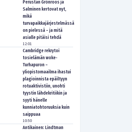
Perustan Grönroos ja
Salminen kertovat nyt,
mikä
turvapaikkajärjestelmässä
on pielessä – ja mitä
asialle pitäisi tehdä
12:01
Cambridge rekrytoi
tosielämän woke-
Turhapuron –
yliopistomaailma ihastui
plagioinnista epäiltyyn
rotuaktivistiin, unohti
tyystin lähdekritiikin ja
syyti hänelle
kunniatohtoruuksia kuin
saippuaa
10:50
Antikainen: Lindtman