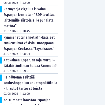
05.08.2026
12:09
|
Razmyar ja Vigelius kiivaina
.
Espanjan kriisistä – ”SDP levittää
laittomille siirtolaisille punaista
mattoa”
31.07.2026
18:45
|
Kymmenet tuhannet afrikkalaiset
.
tunkeutuivat väkisin Eurooppaan –
Espanjan Ceutassa ”täysi kaaos”
31.07.2026
08:04
|
Antikainen: Espanjan raja murtui –
.
tätäkö Lindtman haluaa Suomelle?
31.07.2026
09:01
|
Heinäluoma selittää
.
koulushoppailun asuntopolitiikalla
– tilastot kertovat toista
01.08.2026
12:09
|
22 EU-maata haastaa Espanjan
.