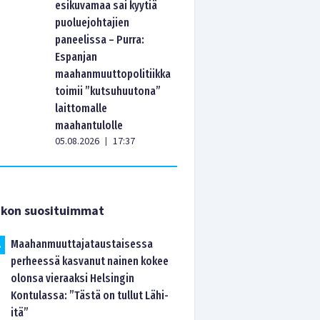
esikuvamaa sai kyytiä
puoluejohtajien
paneelissa – Purra:
Espanjan
maahanmuuttopolitiikka
toimii ”kutsuhuutona”
laittomalle
maahantulolle
05.08.2026
17:37
|
ikon suosituimmat
Maahanmuuttajataustaisessa
.
perheessä kasvanut nainen kokee
olonsa vieraaksi Helsingin
Kontulassa: ”Tästä on tullut Lähi-
itä”