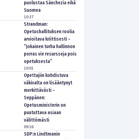
puolustaa Sánchezia eikä
Suomea
10:37
Strandman:
Opetushallituksen roolia
arvioitava kriittisesti –
”Jokainen turha hallinnon
porras vie resursseja pois
opetuksesta”
10:01
Opettajiin kohdistuva
väkivalta on lisääntynyt
merkittävästi –
Seppänen:
Opetusministerin on
puututtava asiaan
välittömästi
09:16
SDP:n Lindtmanin