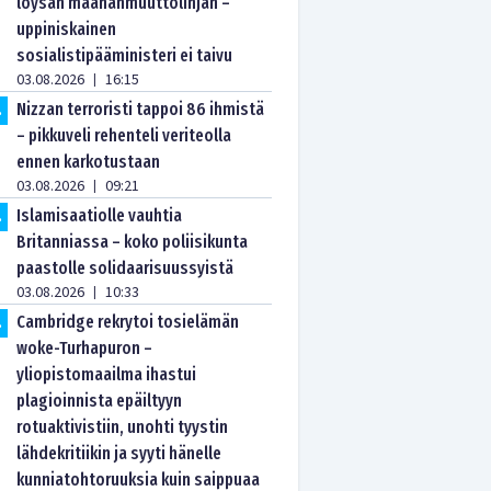
löysän maahanmuuttolinjan –
uppiniskainen
sosialistipääministeri ei taivu
03.08.2026
16:15
|
Nizzan terroristi tappoi 86 ihmistä
.
– pikkuveli rehenteli veriteolla
ennen karkotustaan
03.08.2026
09:21
|
Islamisaatiolle vauhtia
.
Britanniassa – koko poliisikunta
paastolle solidaarisuussyistä
03.08.2026
10:33
|
Cambridge rekrytoi tosielämän
.
woke-Turhapuron –
yliopistomaailma ihastui
plagioinnista epäiltyyn
rotuaktivistiin, unohti tyystin
lähdekritiikin ja syyti hänelle
kunniatohtoruuksia kuin saippuaa