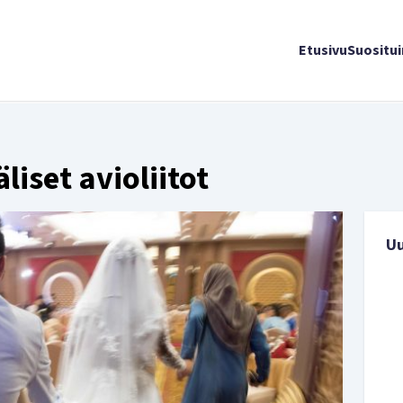
Etusivu
Suositu
liset avioliitot
U