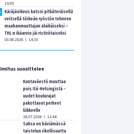
10:50
Käräjäoikeus katsoi pitkäteräisellä
0
.
veitsellä törkeän ryöstön tehneen
maahanmuuttajan alaikäiseksi –
THL:n ikäarvio jäi ristiriitaiseksi
03.08.2026
14:33
|
imitus suosittelee
Kantaväestö muuttaa
pois Itä-Helsingistä –
uudet koulurajat
pakottavat perheet
liikkeelle
28.07.2026
12:44
|
Saksa on häviämässä
taistelun rikollisuutta