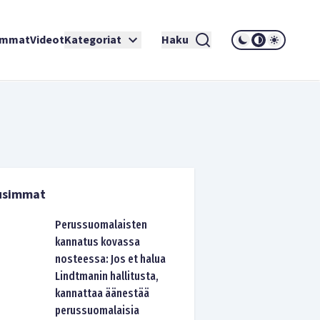
immat
Videot
Kategoriat
Haku
usimmat
Perussuomalaisten
kannatus kovassa
nosteessa: Jos et halua
Lindtmanin hallitusta,
kannattaa äänestää
perussuomalaisia