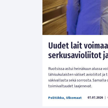
Uudet lait voimaa
serkusavioliitot j
Ruotsissa astui heinäkuun alussa vo
lähisukulaisten väliset avioliitot ja
väkivallasta sekä sorrosta. Samalla 
toimivaltuudet laajenevat.
07.07.2026
Politiikka
,
Ulkomaat
|