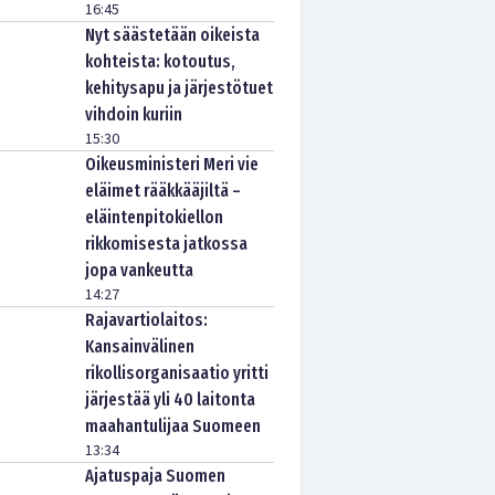
16:45
Nyt säästetään oikeista
kohteista: kotoutus,
kehitysapu ja järjestötuet
vihdoin kuriin
15:30
Oikeusministeri Meri vie
eläimet rääkkääjiltä –
eläintenpitokiellon
rikkomisesta jatkossa
jopa vankeutta
14:27
Rajavartiolaitos:
Kansainvälinen
rikollisorganisaatio yritti
järjestää yli 40 laitonta
maahantulijaa Suomeen
13:34
Ajatuspaja Suomen