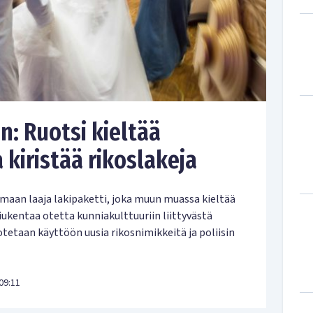
n: Ruotsi kieltää
a kiristää rikoslakeja
imaan laaja lakipaketti, joka muun muassa kieltää
 tiukentaa otetta kunniakulttuuriin liittyvästä
otetaan käyttöön uusia rikosnimikkeitä ja poliisin
09:11