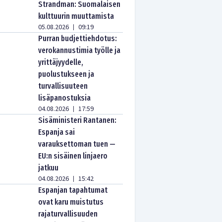
Strandman: Suomalaisen
kulttuurin muuttamista
05.08.2026
09:19
|
Purran budjettiehdotus:
verokannustimia työlle ja
yrittäjyydelle,
puolustukseen ja
turvallisuuteen
lisäpanostuksia
04.08.2026
17:59
|
Sisäministeri Rantanen:
Espanja sai
varauksettoman tuen —
EU:n sisäinen linjaero
jatkuu
04.08.2026
15:42
|
Espanjan tapahtumat
ovat karu muistutus
rajaturvallisuuden