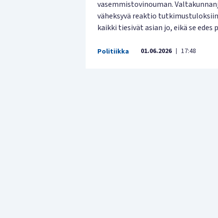
vasemmistovinouman. Valtakunnanju
väheksyvä reaktio tutkimustuloksiin ku
kaikki tiesivät asian jo, eikä se edes
01.06.2026
17:48
Politiikka
|