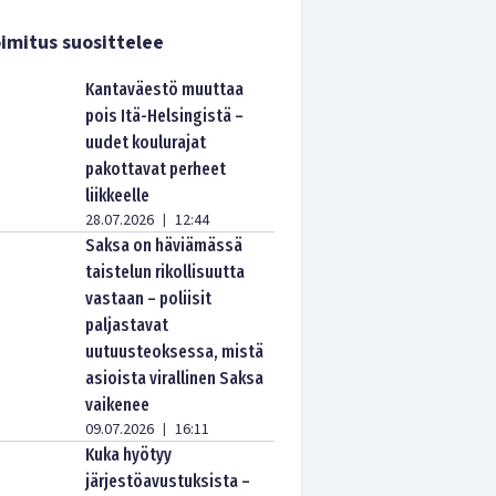
imitus suosittelee
Kantaväestö muuttaa
pois Itä-Helsingistä –
uudet koulurajat
pakottavat perheet
liikkeelle
28.07.2026
12:44
|
Saksa on häviämässä
taistelun rikollisuutta
vastaan – poliisit
paljastavat
uutuusteoksessa, mistä
asioista virallinen Saksa
vaikenee
09.07.2026
16:11
|
Kuka hyötyy
järjestöavustuksista –