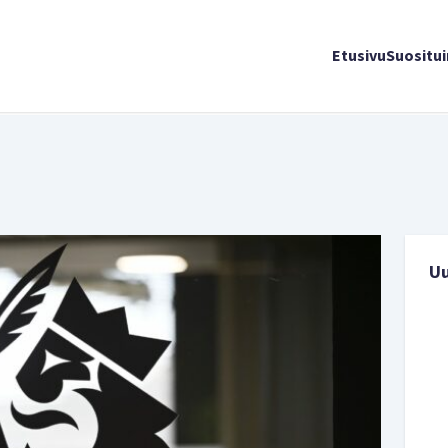
Etusivu
Suositu
U