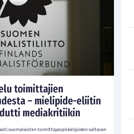
lu toimittajien
esta – mielipide-eliitin
utti mediakritiikin
jasti suomalaisten toimittajaopiskelijoiden valtavan