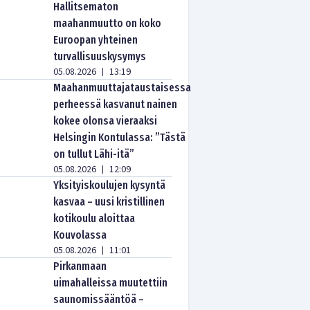
Hallitsematon
maahanmuutto on koko
Euroopan yhteinen
turvallisuuskysymys
05.08.2026
13:19
|
Maahanmuuttajataustaisessa
perheessä kasvanut nainen
kokee olonsa vieraaksi
Helsingin Kontulassa: ”Tästä
on tullut Lähi-itä”
05.08.2026
12:09
|
Yksityiskoulujen kysyntä
kasvaa – uusi kristillinen
kotikoulu aloittaa
Kouvolassa
05.08.2026
11:01
|
Pirkanmaan
uimahalleissa muutettiin
saunomissääntöä –