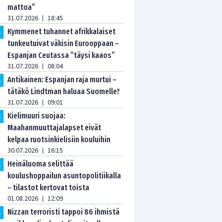
mattoa”
31.07.2026
18:45
|
Kymmenet tuhannet afrikkalaiset
.
tunkeutuivat väkisin Eurooppaan –
Espanjan Ceutassa ”täysi kaaos”
31.07.2026
08:04
|
Antikainen: Espanjan raja murtui –
.
tätäkö Lindtman haluaa Suomelle?
31.07.2026
09:01
|
Kielimuuri suojaa:
.
Maahanmuuttajalapset eivät
kelpaa ruotsinkielisiin kouluihin
30.07.2026
16:15
|
Heinäluoma selittää
.
koulushoppailun asuntopolitiikalla
– tilastot kertovat toista
01.08.2026
12:09
|
Nizzan terroristi tappoi 86 ihmistä
.