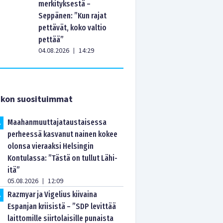
merkityksestä –
Seppänen: ”Kun rajat
pettävät, koko valtio
pettää”
04.08.2026
14:29
|
ikon suosituimmat
Maahanmuuttajataustaisessa
.
perheessä kasvanut nainen kokee
olonsa vieraaksi Helsingin
Kontulassa: ”Tästä on tullut Lähi-
itä”
05.08.2026
12:09
|
Razmyar ja Vigelius kiivaina
.
Espanjan kriisistä – ”SDP levittää
laittomille siirtolaisille punaista