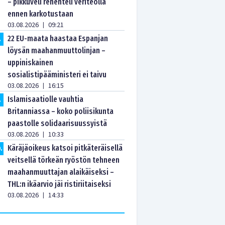
– pikkuveli rehenteli veriteolla
ennen karkotustaan
03.08.2026
09:21
|
22 EU-maata haastaa Espanjan
.
löysän maahanmuuttolinjan –
uppiniskainen
sosialistipääministeri ei taivu
03.08.2026
16:15
|
Islamisaatiolle vauhtia
.
Britanniassa – koko poliisikunta
paastolle solidaarisuussyistä
03.08.2026
10:33
|
Käräjäoikeus katsoi pitkäteräisellä
0
.
veitsellä törkeän ryöstön tehneen
maahanmuuttajan alaikäiseksi –
THL:n ikäarvio jäi ristiriitaiseksi
03.08.2026
14:33
|