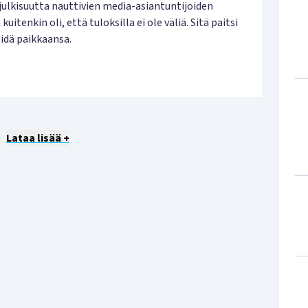
lkisuutta nauttivien media-asiantuntijoiden
itenkin oli, että tuloksilla ei ole väliä. Sitä paitsi
 pidä paikkaansa.
Lataa lisää +