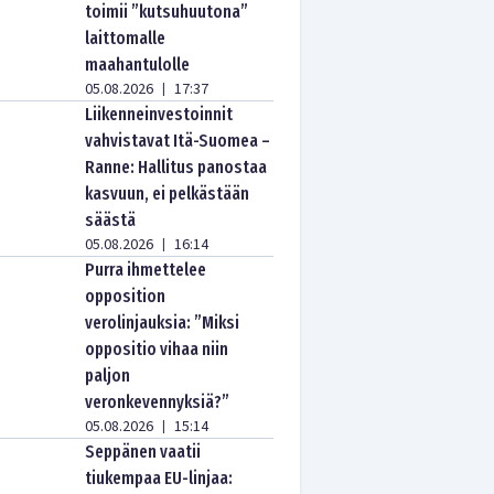
toimii ”kutsuhuutona”
laittomalle
maahantulolle
05.08.2026
17:37
|
Liikenneinvestoinnit
vahvistavat Itä-Suomea –
Ranne: Hallitus panostaa
kasvuun, ei pelkästään
säästä
05.08.2026
16:14
|
Purra ihmettelee
opposition
verolinjauksia: ”Miksi
oppositio vihaa niin
paljon
veronkevennyksiä?”
05.08.2026
15:14
|
Seppänen vaatii
tiukempaa EU-linjaa: