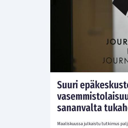
Suuri epäkeskuste
vasemmistolaisuud
sananvalta tukahd
Maaliskuussa julkaistu tutkimus pal