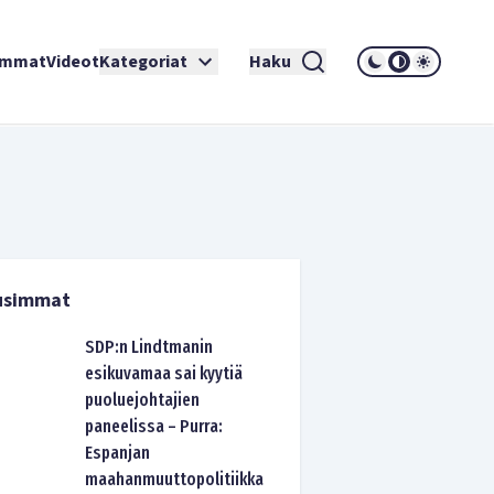
immat
Videot
Kategoriat
Haku
usimmat
SDP:n Lindtmanin
esikuvamaa sai kyytiä
puoluejohtajien
paneelissa – Purra:
Espanjan
maahanmuuttopolitiikka