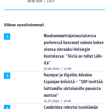
06.08.2026
14:27
|
Viikon suosituimmat
Maahanmuuttajataustaisessa
1
.
perheessä kasvanut nainen kokee
olonsa vieraaksi Helsingin
Kontulassa: ”Tästä on tullut Lähi-
itä”
05.08.2026
12:09
|
Razmyar ja Vigelius kiivaina
2
.
Espanjan kriisistä – ”SDP levittää
laittomille siirtolaisille punaista
mattoa”
31.07.2026
18:45
|
Cambridge rekrytoi tosielämän
3
.