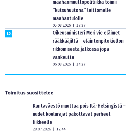
maahanmuuttopolitiikka toimii
”kutsuhuutona” laittomalle
maahantulolle
05.08.2026
17:37
|
Oikeusministeri Meri vie eläimet
10
.
rääkkääjiltä – eläintenpitokiellon
rikkomisesta jatkossa jopa
vankeutta
06.08.2026
14:27
|
Toimitus suosittelee
Kantaväestö muuttaa pois Itä-Helsingistä –
uudet koulurajat pakottavat perheet
liikkeelle
28.07.2026
12:44
|