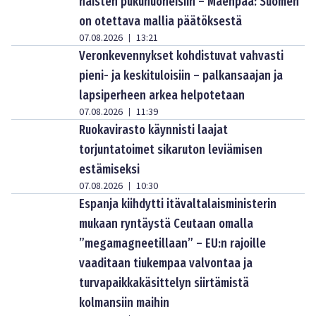
naisten pukuhuoneisiin – Mäenpää: Suomen
on otettava mallia päätöksestä
07.08.2026
13:21
|
Veronkevennykset kohdistuvat vahvasti
pieni- ja keskituloisiin – palkansaajan ja
lapsiperheen arkea helpotetaan
07.08.2026
11:39
|
Ruokavirasto käynnisti laajat
torjuntatoimet sikaruton leviämisen
estämiseksi
07.08.2026
10:30
|
Espanja kiihdytti itävaltalaisministerin
mukaan ryntäystä Ceutaan omalla
”megamagneetillaan” – EU:n rajoille
vaaditaan tiukempaa valvontaa ja
turvapaikkakäsittelyn siirtämistä
kolmansiin maihin