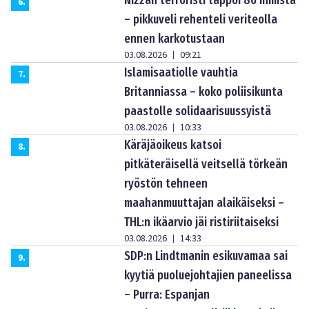
Nizzan terroristi tappoi 86 ihmistä
6
.
– pikkuveli rehenteli veriteolla
ennen karkotustaan
03.08.2026
09:21
|
Islamisaatiolle vauhtia
7
.
Britanniassa – koko poliisikunta
paastolle solidaarisuussyistä
03.08.2026
10:33
|
Käräjäoikeus katsoi
8
.
pitkäteräisellä veitsellä törkeän
ryöstön tehneen
maahanmuuttajan alaikäiseksi –
THL:n ikäarvio jäi ristiriitaiseksi
03.08.2026
14:33
|
SDP:n Lindtmanin esikuvamaa sai
9
.
kyytiä puoluejohtajien paneelissa
– Purra: Espanjan