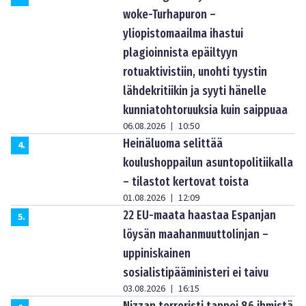
woke-Turhapuron –
yliopistomaailma ihastui
plagioinnista epäiltyyn
rotuaktivistiin, unohti tyystin
lähdekritiikin ja syyti hänelle
kunniatohtoruuksia kuin saippuaa
06.08.2026
10:50
|
Heinäluoma selittää
4
.
koulushoppailun asuntopolitiikalla
– tilastot kertovat toista
01.08.2026
12:09
|
22 EU-maata haastaa Espanjan
5
.
löysän maahanmuuttolinjan –
uppiniskainen
sosialistipääministeri ei taivu
03.08.2026
16:15
|