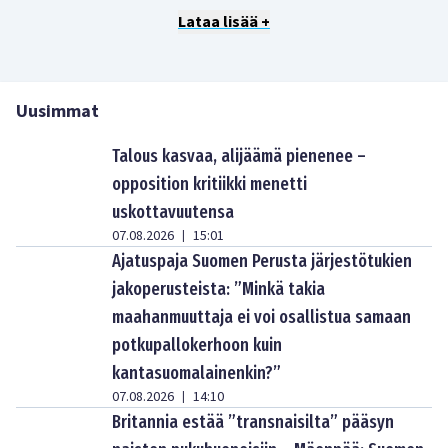
Lataa lisää +
Uusimmat
Talous kasvaa, alijäämä pienenee –
opposition kritiikki menetti
uskottavuutensa
07.08.2026
15:01
|
Ajatuspaja Suomen Perusta järjestötukien
jakoperusteista: ”Minkä takia
maahanmuuttaja ei voi osallistua samaan
potkupallokerhoon kuin
kantasuomalainenkin?”
07.08.2026
14:10
|
Britannia estää ”transnaisilta” pääsyn