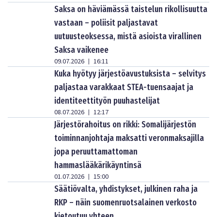
Saksa on häviämässä taistelun rikollisuutta
vastaan – poliisit paljastavat
uutuusteoksessa, mistä asioista virallinen
Saksa vaikenee
09.07.2026
16:11
|
Kuka hyötyy järjestöavustuksista – selvitys
paljastaa varakkaat STEA-tuensaajat ja
identiteettityön puuhastelijat
08.07.2026
12:17
|
Järjestörahoitus on rikki: Somalijärjestön
toiminnanjohtaja maksatti veronmaksajilla
jopa peruuttamattoman
hammaslääkärikäyntinsä
01.07.2026
15:00
|
Säätiövalta, yhdistykset, julkinen raha ja
RKP – näin suomenruotsalainen verkosto
kietoutuu yhteen