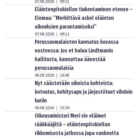
07.08.2026
09:21
|
Eläintenpitokiellon tiukentaminen etenee –
Elomaa: ”Merkittävä askel eläinten
oikeuksien parantamiseksi”
07.08.2026
09:11
|
Perussuomalaisten kannatus kovassa
nosteessa: Jos et halua Lindtmanin
hallitusta, kannattaa äänestää
perussuomalaisia
06.08.2026
16:45
|
Nyt säästetään oikeista kohteista:
kotoutus, kehitysapu ja järjestötuet vihdoin
kuriin
06.08.2026
15:30
|
Oikeusministeri Meri vie eläimet
rääkkääjiltä – eläintenpitokiellon
rikkomisesta jatkossa jopa vankeutta