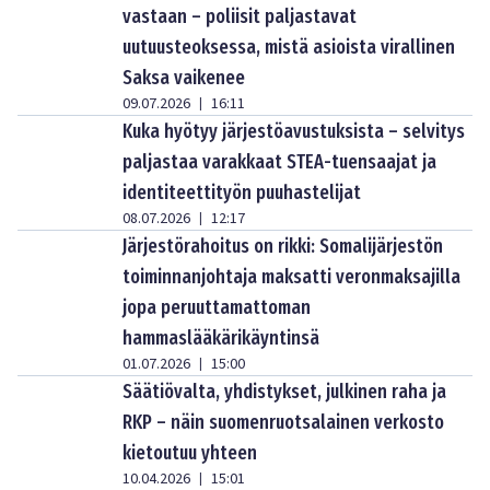
vastaan – poliisit paljastavat
uutuusteoksessa, mistä asioista virallinen
Saksa vaikenee
09.07.2026
16:11
|
Kuka hyötyy järjestöavustuksista – selvitys
paljastaa varakkaat STEA-tuensaajat ja
identiteettityön puuhastelijat
08.07.2026
12:17
|
Järjestörahoitus on rikki: Somalijärjestön
toiminnanjohtaja maksatti veronmaksajilla
jopa peruuttamattoman
hammaslääkärikäyntinsä
01.07.2026
15:00
|
Säätiövalta, yhdistykset, julkinen raha ja
RKP – näin suomenruotsalainen verkosto
kietoutuu yhteen
10.04.2026
15:01
|