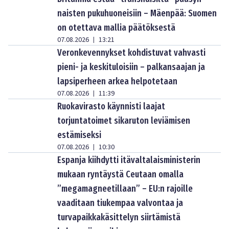
naisten pukuhuoneisiin – Mäenpää: Suomen
on otettava mallia päätöksestä
07.08.2026
13:21
|
Veronkevennykset kohdistuvat vahvasti
pieni- ja keskituloisiin – palkansaajan ja
lapsiperheen arkea helpotetaan
07.08.2026
11:39
|
Ruokavirasto käynnisti laajat
torjuntatoimet sikaruton leviämisen
estämiseksi
07.08.2026
10:30
|
Espanja kiihdytti itävaltalaisministerin
mukaan ryntäystä Ceutaan omalla
”megamagneetillaan” – EU:n rajoille
vaaditaan tiukempaa valvontaa ja
turvapaikkakäsittelyn siirtämistä