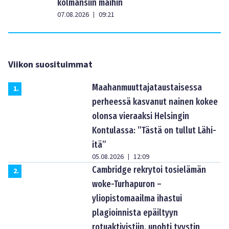
kolmansiin maihin
07.08.2026
09:21
|
Viikon suosituimmat
Maahanmuuttajataustaisessa
1
.
perheessä kasvanut nainen kokee
olonsa vieraaksi Helsingin
Kontulassa: ”Tästä on tullut Lähi-
itä”
05.08.2026
12:09
|
Cambridge rekrytoi tosielämän
2
.
woke-Turhapuron –
yliopistomaailma ihastui
plagioinnista epäiltyyn
rotuaktivistiin, unohti tyystin