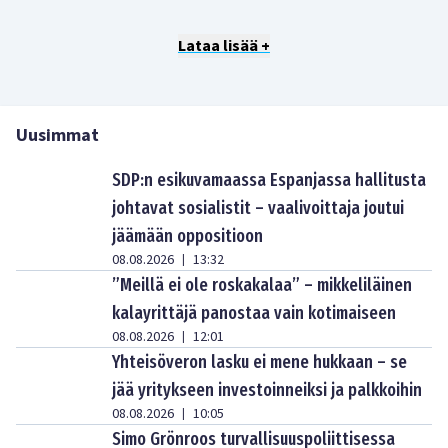
Lataa lisää +
Uusimmat
SDP:n esikuvamaassa Espanjassa hallitusta
johtavat sosialistit – vaalivoittaja joutui
jäämään oppositioon
08.08.2026
13:32
|
”Meillä ei ole roskakalaa” – mikkeliläinen
kalayrittäjä panostaa vain kotimaiseen
08.08.2026
12:01
|
Yhteisöveron lasku ei mene hukkaan – se
jää yritykseen investoinneiksi ja palkkoihin
08.08.2026
10:05
|
Simo Grönroos turvallisuuspoliittisessa