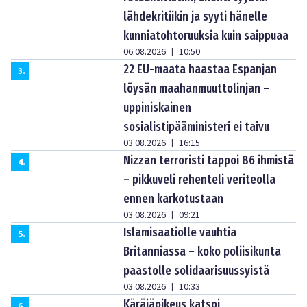
lähdekritiikin ja syyti hänelle
kunniatohtoruuksia kuin saippuaa
06.08.2026
10:50
|
22 EU-maata haastaa Espanjan
3
.
löysän maahanmuuttolinjan –
uppiniskainen
sosialistipääministeri ei taivu
03.08.2026
16:15
|
Nizzan terroristi tappoi 86 ihmistä
4
.
– pikkuveli rehenteli veriteolla
ennen karkotustaan
03.08.2026
09:21
|
Islamisaatiolle vauhtia
5
.
Britanniassa – koko poliisikunta
paastolle solidaarisuussyistä
03.08.2026
10:33
|
Käräjäoikeus katsoi
6
.