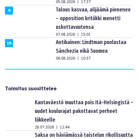
05.08.2026
17:37
|
Talous kasvaa, alijäämä pienenee
9
.
– opposition kritiikki menetti
uskottavuutensa
07.08.2026
15:01
|
Antikainen: Lindtman puolustaa
10
.
Sánchezia eikä Suomea
06.08.2026
10:37
|
Toimitus suosittelee
Kantaväestö muuttaa pois Itä-Helsingistä –
uudet koulurajat pakottavat perheet
liikkeelle
28.07.2026
12:44
|
Saksa on häviämässä taistelun rikollisuutta