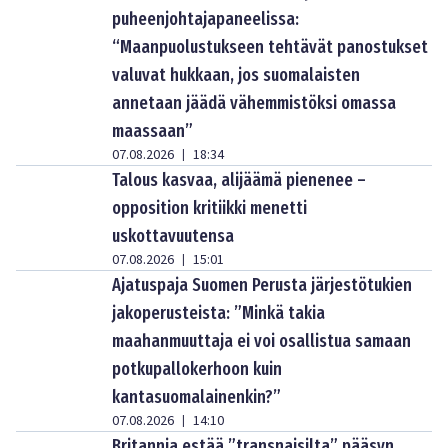
puheenjohtajapaneelissa:
“Maanpuolustukseen tehtävät panostukset
valuvat hukkaan, jos suomalaisten
annetaan jäädä vähemmistöksi omassa
maassaan”
07.08.2026
18:34
|
Talous kasvaa, alijäämä pienenee –
opposition kritiikki menetti
uskottavuutensa
07.08.2026
15:01
|
Ajatuspaja Suomen Perusta järjestötukien
jakoperusteista: ”Minkä takia
maahanmuuttaja ei voi osallistua samaan
potkupallokerhoon kuin
kantasuomalainenkin?”
07.08.2026
14:10
|
Britannia estää ”transnaisilta” pääsyn