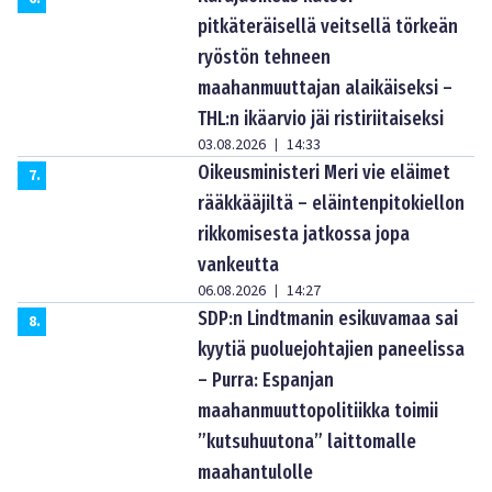
pitkäteräisellä veitsellä törkeän
ryöstön tehneen
maahanmuuttajan alaikäiseksi –
THL:n ikäarvio jäi ristiriitaiseksi
03.08.2026
14:33
|
Oikeusministeri Meri vie eläimet
7
.
rääkkääjiltä – eläintenpitokiellon
rikkomisesta jatkossa jopa
vankeutta
06.08.2026
14:27
|
SDP:n Lindtmanin esikuvamaa sai
8
.
kyytiä puoluejohtajien paneelissa
– Purra: Espanjan
maahanmuuttopolitiikka toimii
”kutsuhuutona” laittomalle
maahantulolle