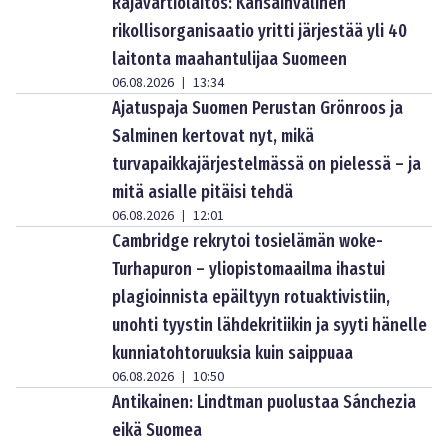
Rajavartiolaitos: Kansainvälinen
rikollisorganisaatio yritti järjestää yli 40
laitonta maahantulijaa Suomeen
06.08.2026
13:34
|
Ajatuspaja Suomen Perustan Grönroos ja
Salminen kertovat nyt, mikä
turvapaikkajärjestelmässä on pielessä – ja
mitä asialle pitäisi tehdä
06.08.2026
12:01
|
Cambridge rekrytoi tosielämän woke-
Turhapuron – yliopistomaailma ihastui
plagioinnista epäiltyyn rotuaktivistiin,
unohti tyystin lähdekritiikin ja syyti hänelle
kunniatohtoruuksia kuin saippuaa
06.08.2026
10:50
|
Antikainen: Lindtman puolustaa Sánchezia
eikä Suomea