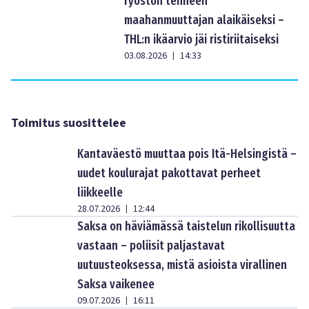
ryöstön tehneen
maahanmuuttajan alaikäiseksi –
THL:n ikäarvio jäi ristiriitaiseksi
03.08.2026
14:33
|
Toimitus suosittelee
Kantaväestö muuttaa pois Itä-Helsingistä –
uudet koulurajat pakottavat perheet
liikkeelle
28.07.2026
12:44
|
Saksa on häviämässä taistelun rikollisuutta
vastaan – poliisit paljastavat
uutuusteoksessa, mistä asioista virallinen
Saksa vaikenee
09.07.2026
16:11
|