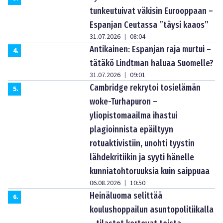
tunkeutuivat väkisin Eurooppaan –
Espanjan Ceutassa ”täysi kaaos”
31.07.2026
08:04
|
Antikainen: Espanjan raja murtui –
4
.
tätäkö Lindtman haluaa Suomelle?
31.07.2026
09:01
|
Cambridge rekrytoi tosielämän
5
.
woke-Turhapuron –
yliopistomaailma ihastui
plagioinnista epäiltyyn
rotuaktivistiin, unohti tyystin
lähdekritiikin ja syyti hänelle
kunniatohtoruuksia kuin saippuaa
06.08.2026
10:50
|
Heinäluoma selittää
6
.
koulushoppailun asuntopolitiikalla