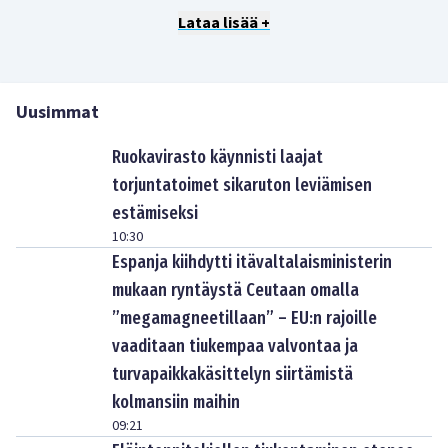
Lataa lisää +
Uusimmat
Ruokavirasto käynnisti laajat
torjuntatoimet sikaruton leviämisen
estämiseksi
10:30
Espanja kiihdytti itävaltalaisministerin
mukaan ryntäystä Ceutaan omalla
”megamagneetillaan” – EU:n rajoille
vaaditaan tiukempaa valvontaa ja
turvapaikkakäsittelyn siirtämistä
kolmansiin maihin
09:21