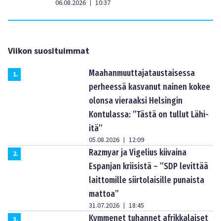
06.08.2026
10:37
|
Viikon suosituimmat
Maahanmuuttajataustaisessa
1
.
perheessä kasvanut nainen kokee
olonsa vieraaksi Helsingin
Kontulassa: ”Tästä on tullut Lähi-
itä”
05.08.2026
12:09
|
Razmyar ja Vigelius kiivaina
2
.
Espanjan kriisistä – ”SDP levittää
laittomille siirtolaisille punaista
mattoa”
31.07.2026
18:45
|
Kymmenet tuhannet afrikkalaiset
3
.