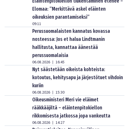
Eläintenpitokiellon tiukentaminen etenee –
Elomaa: ”Merkittävä askel eläinten
oikeuksien parantamiseksi”
09:11
Perussuomalaisten kannatus kovassa
nosteessa: Jos et halua Lindtmanin
hallitusta, kannattaa äänestää
perussuomalaisia
06.08.2026
16:45
|
Nyt säästetään oikeista kohteista:
kotoutus, kehitysapu ja järjestötuet vihdoin
kuriin
06.08.2026
15:30
|
Oikeusministeri Meri vie eläimet
rääkkääjiltä – eläintenpitokiellon
rikkomisesta jatkossa jopa vankeutta
06.08.2026
14:27
|