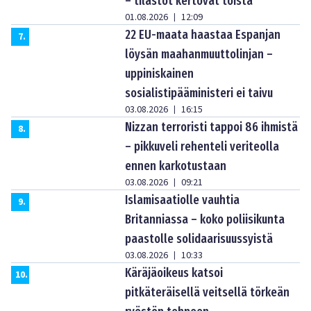
– tilastot kertovat toista
01.08.2026
12:09
|
22 EU-maata haastaa Espanjan
7
.
löysän maahanmuuttolinjan –
uppiniskainen
sosialistipääministeri ei taivu
03.08.2026
16:15
|
Nizzan terroristi tappoi 86 ihmistä
8
.
– pikkuveli rehenteli veriteolla
ennen karkotustaan
03.08.2026
09:21
|
Islamisaatiolle vauhtia
9
.
Britanniassa – koko poliisikunta
paastolle solidaarisuussyistä
03.08.2026
10:33
|
Käräjäoikeus katsoi
10
.
pitkäteräisellä veitsellä törkeän