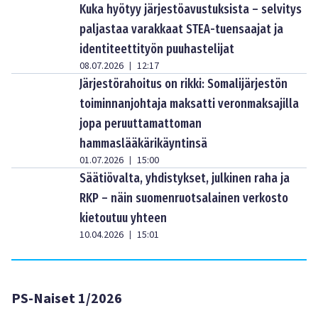
Kuka hyötyy järjestöavustuksista – selvitys
paljastaa varakkaat STEA-tuensaajat ja
identiteettityön puuhastelijat
08.07.2026
12:17
|
Järjestörahoitus on rikki: Somalijärjestön
toiminnanjohtaja maksatti veronmaksajilla
jopa peruuttamattoman
hammaslääkärikäyntinsä
01.07.2026
15:00
|
Säätiövalta, yhdistykset, julkinen raha ja
RKP – näin suomenruotsalainen verkosto
kietoutuu yhteen
10.04.2026
15:01
|
PS-Naiset 1/2026