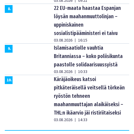
03.08.2026
09:21
|
22 EU-maata haastaa Espanjan
8
.
löysän maahanmuuttolinjan –
uppiniskainen
sosialistipääministeri ei taivu
03.08.2026
16:15
|
Islamisaatiolle vauhtia
9
.
Britanniassa – koko poliisikunta
paastolle solidaarisuussyistä
03.08.2026
10:33
|
Käräjäoikeus katsoi
10
.
pitkäteräisellä veitsellä törkeän
ryöstön tehneen
maahanmuuttajan alaikäiseksi –
THL:n ikäarvio jäi ristiriitaiseksi
03.08.2026
14:33
|