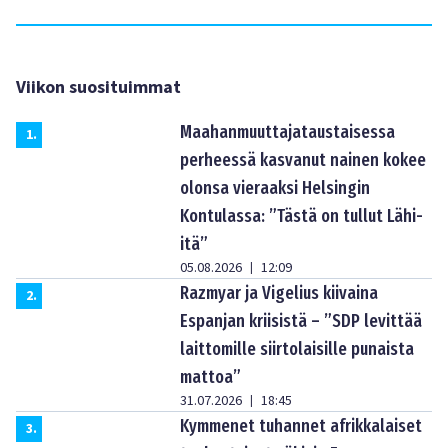
Viikon suosituimmat
Maahanmuuttajataustaisessa
1
.
perheessä kasvanut nainen kokee
olonsa vieraaksi Helsingin
Kontulassa: ”Tästä on tullut Lähi-
itä”
05.08.2026
12:09
|
Razmyar ja Vigelius kiivaina
2
.
Espanjan kriisistä – ”SDP levittää
laittomille siirtolaisille punaista
mattoa”
31.07.2026
18:45
|
Kymmenet tuhannet afrikkalaiset
3
.