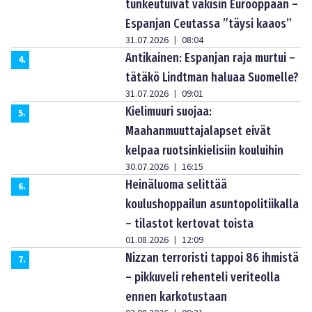
tunkeutuivat väkisin Eurooppaan –
Espanjan Ceutassa ”täysi kaaos”
31.07.2026
08:04
|
Antikainen: Espanjan raja murtui –
4
.
tätäkö Lindtman haluaa Suomelle?
31.07.2026
09:01
|
Kielimuuri suojaa:
5
.
Maahanmuuttajalapset eivät
kelpaa ruotsinkielisiin kouluihin
30.07.2026
16:15
|
Heinäluoma selittää
6
.
koulushoppailun asuntopolitiikalla
– tilastot kertovat toista
01.08.2026
12:09
|
Nizzan terroristi tappoi 86 ihmistä
7
.
– pikkuveli rehenteli veriteolla
ennen karkotustaan