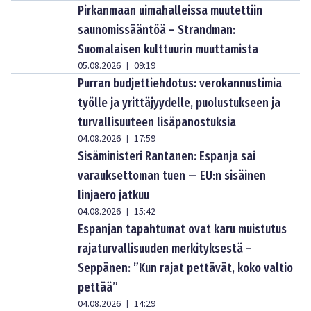
Pirkanmaan uimahalleissa muutettiin
saunomissääntöä – Strandman:
Suomalaisen kulttuurin muuttamista
05.08.2026
09:19
|
Purran budjettiehdotus: verokannustimia
työlle ja yrittäjyydelle, puolustukseen ja
turvallisuuteen lisäpanostuksia
04.08.2026
17:59
|
Sisäministeri Rantanen: Espanja sai
varauksettoman tuen — EU:n sisäinen
linjaero jatkuu
04.08.2026
15:42
|
Espanjan tapahtumat ovat karu muistutus
rajaturvallisuuden merkityksestä –
Seppänen: ”Kun rajat pettävät, koko valtio
pettää”
04.08.2026
14:29
|