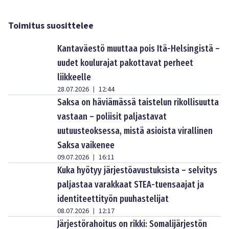
Toimitus suosittelee
Kantaväestö muuttaa pois Itä-Helsingistä –
uudet koulurajat pakottavat perheet
liikkeelle
28.07.2026
12:44
|
Saksa on häviämässä taistelun rikollisuutta
vastaan – poliisit paljastavat
uutuusteoksessa, mistä asioista virallinen
Saksa vaikenee
09.07.2026
16:11
|
Kuka hyötyy järjestöavustuksista – selvitys
paljastaa varakkaat STEA-tuensaajat ja
identiteettityön puuhastelijat
08.07.2026
12:17
|
Järjestörahoitus on rikki: Somalijärjestön