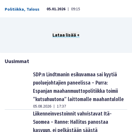
05.01.2026
09:15
Politiikka
,
Talous
|
Lataa lisää +
Uusimmat
SDP:n Lindtmanin esikuvamaa sai kyytiä
puoluejohtajien paneelissa – Purra:
Espanjan maahanmuuttopolitiikka toimii
”kutsuhuutona” laittomalle maahantulolle
05.08.2026
17:37
|
Liikenneinvestoinnit vahvistavat Itä-
Suomea – Ranne: Hallitus panostaa
kasvuun, ei pelkästään säästä