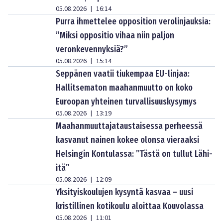
05.08.2026
16:14
|
Purra ihmettelee opposition verolinjauksia:
”Miksi oppositio vihaa niin paljon
veronkevennyksiä?”
05.08.2026
15:14
|
Seppänen vaatii tiukempaa EU-linjaa:
Hallitsematon maahanmuutto on koko
Euroopan yhteinen turvallisuuskysymys
05.08.2026
13:19
|
Maahanmuuttajataustaisessa perheessä
kasvanut nainen kokee olonsa vieraaksi
Helsingin Kontulassa: ”Tästä on tullut Lähi-
itä”
05.08.2026
12:09
|
Yksityiskoulujen kysyntä kasvaa – uusi
kristillinen kotikoulu aloittaa Kouvolassa
05.08.2026
11:01
|