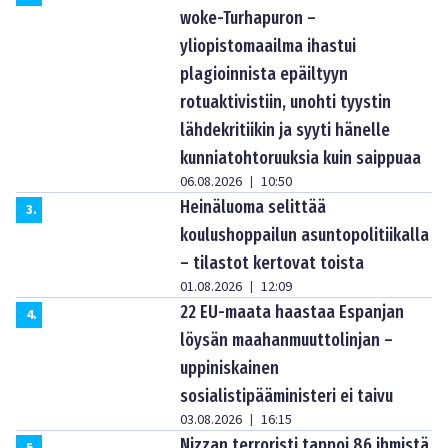
woke-Turhapuron –
yliopistomaailma ihastui
plagioinnista epäiltyyn
rotuaktivistiin, unohti tyystin
lähdekritiikin ja syyti hänelle
kunniatohtoruuksia kuin saippuaa
06.08.2026
10:50
|
Heinäluoma selittää
3
.
koulushoppailun asuntopolitiikalla
– tilastot kertovat toista
01.08.2026
12:09
|
22 EU-maata haastaa Espanjan
4
.
löysän maahanmuuttolinjan –
uppiniskainen
sosialistipääministeri ei taivu
03.08.2026
16:15
|
Nizzan terroristi tappoi 86 ihmistä
5
.