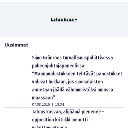
Lataa lisää +
Uusimmat
Simo Grönroos turvallisuuspoliittisessa
puheenjohtajapaneelissa:
“Maanpuolustukseen tehtävät panostukset
valuvat hukkaan, jos suomalaisten
annetaan jäädä vähemmistöksi omassa
maassaan”
07.08.2026
18:34
|
Talous kasvaa, alijäämä pienenee –
opposition kritiikki menetti
uskottavuutensa