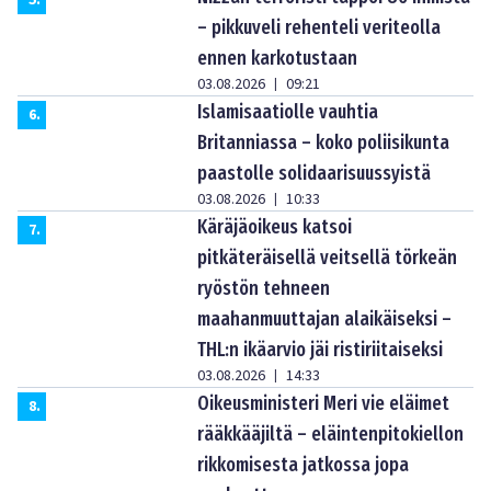
– pikkuveli rehenteli veriteolla
ennen karkotustaan
03.08.2026
09:21
|
Islamisaatiolle vauhtia
6
.
Britanniassa – koko poliisikunta
paastolle solidaarisuussyistä
03.08.2026
10:33
|
Käräjäoikeus katsoi
7
.
pitkäteräisellä veitsellä törkeän
ryöstön tehneen
maahanmuuttajan alaikäiseksi –
THL:n ikäarvio jäi ristiriitaiseksi
03.08.2026
14:33
|
Oikeusministeri Meri vie eläimet
8
.
rääkkääjiltä – eläintenpitokiellon
rikkomisesta jatkossa jopa