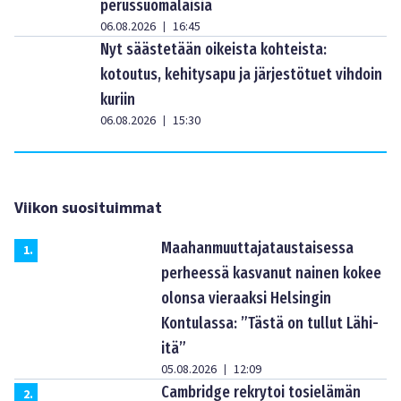
perussuomalaisia
06.08.2026
16:45
|
Nyt säästetään oikeista kohteista:
kotoutus, kehitysapu ja järjestötuet vihdoin
kuriin
06.08.2026
15:30
|
Viikon suosituimmat
Maahanmuuttajataustaisessa
1
.
perheessä kasvanut nainen kokee
olonsa vieraaksi Helsingin
Kontulassa: ”Tästä on tullut Lähi-
itä”
05.08.2026
12:09
|
Cambridge rekrytoi tosielämän
2
.