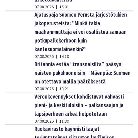
07.08.2026
15:01
|
Ajatuspaja Suomen Perusta järjestötukien
jakoperusteista: ”Minkä takia
maahanmuuttaja ei voi osallistua samaan
potkupallokerhoon kuin
kantasuomalainenkin?”
07.08.2026
14:10
|
Britannia estää ”transnaisilta” pääsyn
naisten pukuhuoneisiin – Mäenpää: Suomen
on otettava mallia päätöksestä
07.08.2026
13:21
|
Veronkevennykset kohdistuvat vahvasti
pieni- ja keskituloisiin – palkansaajan ja
lapsiperheen arkea helpotetaan
07.08.2026
11:39
|
Ruokavirasto käynnisti laajat
torjuntatoimet sikaruton leviämisen