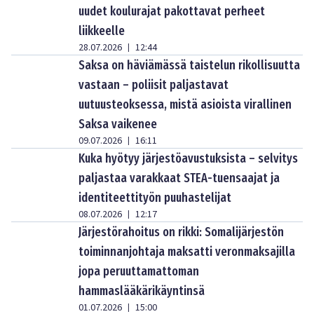
uudet koulurajat pakottavat perheet
liikkeelle
28.07.2026
12:44
|
Saksa on häviämässä taistelun rikollisuutta
vastaan – poliisit paljastavat
uutuusteoksessa, mistä asioista virallinen
Saksa vaikenee
09.07.2026
16:11
|
Kuka hyötyy järjestöavustuksista – selvitys
paljastaa varakkaat STEA-tuensaajat ja
identiteettityön puuhastelijat
08.07.2026
12:17
|
Järjestörahoitus on rikki: Somalijärjestön
toiminnanjohtaja maksatti veronmaksajilla
jopa peruuttamattoman
hammaslääkärikäyntinsä
01.07.2026
15:00
|