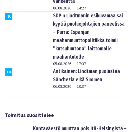
vankeutta
06.08.2026
14:27
|
SDP:n Lindtmanin esikuvamaa sai
9
.
kyytiä puoluejohtajien paneelissa
– Purra: Espanjan
maahanmuuttopolitiikka toimii
”kutsuhuutona” laittomalle
maahantulolle
05.08.2026
17:37
|
Antikainen: Lindtman puolustaa
10
.
Sánchezia eikä Suomea
06.08.2026
10:37
|
Toimitus suosittelee
Kantaväestö muuttaa pois Itä-Helsingistä –