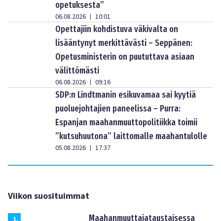
opetuksesta”
06.08.2026
10:01
|
Opettajiin kohdistuva väkivalta on
lisääntynyt merkittävästi – Seppänen:
Opetusministerin on puututtava asiaan
välittömästi
06.08.2026
09:16
|
SDP:n Lindtmanin esikuvamaa sai kyytiä
puoluejohtajien paneelissa – Purra:
Espanjan maahanmuuttopolitiikka toimii
”kutsuhuutona” laittomalle maahantulolle
05.08.2026
17:37
|
Viikon suosituimmat
Maahanmuuttajataustaisessa
1
.