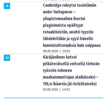
Cambridge rekrytoi tosielämän
9
.
woke-Turhapuron –
yliopistomaailma ihastui
plagioinnista epäiltyyn
rotuaktivistiin, unohti tyystin
lähdekritiikin ja syyti hänelle
kunniatohtoruuksia kuin saippuaa
06.08.2026
10:50
|
Käräjäoikeus katsoi
10
.
pitkäteräisellä veitsellä törkeän
ryöstön tehneen
maahanmuuttajan alaikäiseksi –
THL:n ikäarvio jäi ristiriitaiseksi
03.08.2026
14:33
|