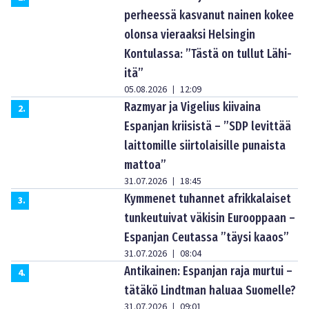
perheessä kasvanut nainen kokee
olonsa vieraaksi Helsingin
Kontulassa: ”Tästä on tullut Lähi-
itä”
05.08.2026
12:09
|
Razmyar ja Vigelius kiivaina
2
.
Espanjan kriisistä – ”SDP levittää
laittomille siirtolaisille punaista
mattoa”
31.07.2026
18:45
|
Kymmenet tuhannet afrikkalaiset
3
.
tunkeutuivat väkisin Eurooppaan –
Espanjan Ceutassa ”täysi kaaos”
31.07.2026
08:04
|
Antikainen: Espanjan raja murtui –
4
.
tätäkö Lindtman haluaa Suomelle?
31.07.2026
09:01
|