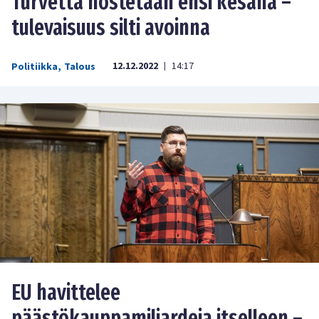
Turvetta nostetaan ensi kesänä –
tulevaisuus silti avoinna
12.12.2022
14:17
Politiikka
,
Talous
|
EU havittelee
päästökauppamiljardeja itselleen –