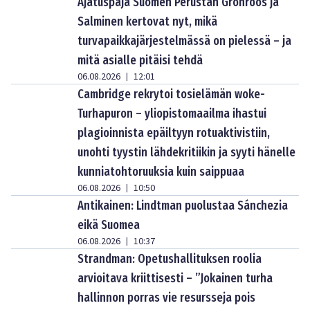
Ajatuspaja Suomen Perustan Grönroos ja
Salminen kertovat nyt, mikä
turvapaikkajärjestelmässä on pielessä – ja
mitä asialle pitäisi tehdä
06.08.2026
12:01
|
Cambridge rekrytoi tosielämän woke-
Turhapuron – yliopistomaailma ihastui
plagioinnista epäiltyyn rotuaktivistiin,
unohti tyystin lähdekritiikin ja syyti hänelle
kunniatohtoruuksia kuin saippuaa
06.08.2026
10:50
|
Antikainen: Lindtman puolustaa Sánchezia
eikä Suomea
06.08.2026
10:37
|
Strandman: Opetushallituksen roolia
arvioitava kriittisesti – ”Jokainen turha
hallinnon porras vie resursseja pois