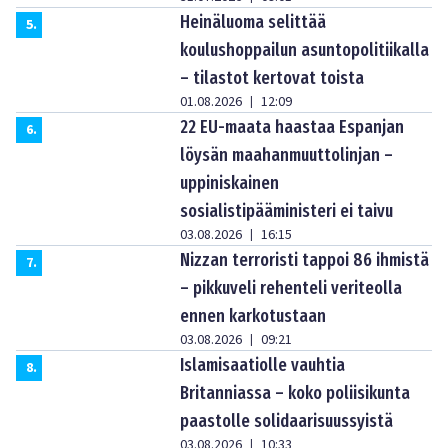
Heinäluoma selittää
5
.
koulushoppailun asuntopolitiikalla
– tilastot kertovat toista
01.08.2026
12:09
|
22 EU-maata haastaa Espanjan
6
.
löysän maahanmuuttolinjan –
uppiniskainen
sosialistipääministeri ei taivu
03.08.2026
16:15
|
Nizzan terroristi tappoi 86 ihmistä
7
.
– pikkuveli rehenteli veriteolla
ennen karkotustaan
03.08.2026
09:21
|
Islamisaatiolle vauhtia
8
.
Britanniassa – koko poliisikunta
paastolle solidaarisuussyistä
03.08.2026
10:33
|