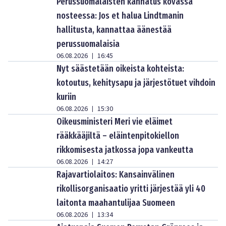
Perussuomalaisten kannatus kovassa
nosteessa: Jos et halua Lindtmanin
hallitusta, kannattaa äänestää
perussuomalaisia
06.08.2026
16:45
|
Nyt säästetään oikeista kohteista:
kotoutus, kehitysapu ja järjestötuet vihdoin
kuriin
06.08.2026
15:30
|
Oikeusministeri Meri vie eläimet
rääkkääjiltä – eläintenpitokiellon
rikkomisesta jatkossa jopa vankeutta
06.08.2026
14:27
|
Rajavartiolaitos: Kansainvälinen
rikollisorganisaatio yritti järjestää yli 40
laitonta maahantulijaa Suomeen
06.08.2026
13:34
|