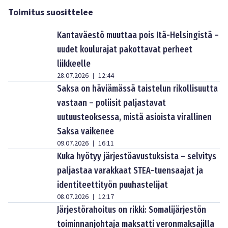
Toimitus suosittelee
Kantaväestö muuttaa pois Itä-Helsingistä –
uudet koulurajat pakottavat perheet
liikkeelle
28.07.2026
12:44
|
Saksa on häviämässä taistelun rikollisuutta
vastaan – poliisit paljastavat
uutuusteoksessa, mistä asioista virallinen
Saksa vaikenee
09.07.2026
16:11
|
Kuka hyötyy järjestöavustuksista – selvitys
paljastaa varakkaat STEA-tuensaajat ja
identiteettityön puuhastelijat
08.07.2026
12:17
|
Järjestörahoitus on rikki: Somalijärjestön
toiminnanjohtaja maksatti veronmaksajilla