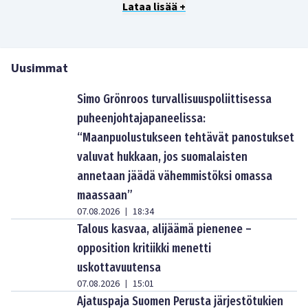
Lataa lisää +
Uusimmat
Simo Grönroos turvallisuuspoliittisessa
puheenjohtajapaneelissa:
“Maanpuolustukseen tehtävät panostukset
valuvat hukkaan, jos suomalaisten
annetaan jäädä vähemmistöksi omassa
maassaan”
07.08.2026
18:34
|
Talous kasvaa, alijäämä pienenee –
opposition kritiikki menetti
uskottavuutensa
07.08.2026
15:01
|
Ajatuspaja Suomen Perusta järjestötukien