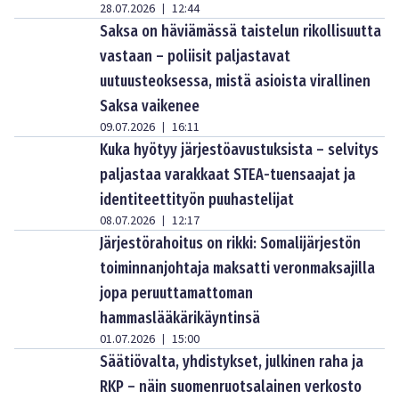
28.07.2026
12:44
|
Saksa on häviämässä taistelun rikollisuutta
vastaan – poliisit paljastavat
uutuusteoksessa, mistä asioista virallinen
Saksa vaikenee
09.07.2026
16:11
|
Kuka hyötyy järjestöavustuksista – selvitys
paljastaa varakkaat STEA-tuensaajat ja
identiteettityön puuhastelijat
08.07.2026
12:17
|
Järjestörahoitus on rikki: Somalijärjestön
toiminnanjohtaja maksatti veronmaksajilla
jopa peruuttamattoman
hammaslääkärikäyntinsä
01.07.2026
15:00
|
Säätiövalta, yhdistykset, julkinen raha ja
RKP – näin suomenruotsalainen verkosto