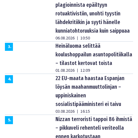
plagioinnista epäiltyyn
rotuaktivistiin, unohti tyystin
lähdekritiikin ja syyti hänelle
kunniatohtoruuksia kuin saippuaa
06.08.2026
10:50
|
Heinäluoma selittää
3
.
koulushoppailun asuntopolitiikalla
– tilastot kertovat toista
01.08.2026
12:09
|
22 EU-maata haastaa Espanjan
4
.
löysän maahanmuuttolinjan –
uppiniskainen
sosialistipääministeri ei taivu
03.08.2026
16:15
|
Nizzan terroristi tappoi 86 ihmistä
5
.
– pikkuveli rehenteli veriteolla
ennen karkotustaan