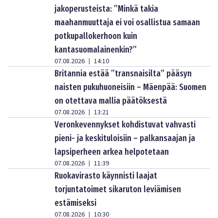
jakoperusteista: ”Minkä takia
maahanmuuttaja ei voi osallistua samaan
potkupallokerhoon kuin
kantasuomalainenkin?”
07.08.2026
14:10
|
Britannia estää ”transnaisilta” pääsyn
naisten pukuhuoneisiin – Mäenpää: Suomen
on otettava mallia päätöksestä
07.08.2026
13:21
|
Veronkevennykset kohdistuvat vahvasti
pieni- ja keskituloisiin – palkansaajan ja
lapsiperheen arkea helpotetaan
07.08.2026
11:39
|
Ruokavirasto käynnisti laajat
torjuntatoimet sikaruton leviämisen
estämiseksi
07.08.2026
10:30
|