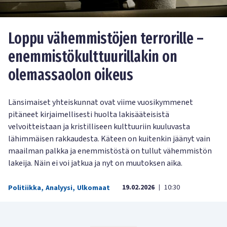
Loppu vähemmistöjen terrorille –
enemmistökulttuurillakin on
olemassaolon oikeus
Länsimaiset yhteiskunnat ovat viime vuosikymmenet
pitäneet kirjaimellisesti huolta lakisääteisistä
velvoitteistaan ja kristilliseen kulttuuriin kuuluvasta
lähimmäisen rakkaudesta. Käteen on kuitenkin jäänyt vain
maailman palkka ja enemmistöstä on tullut vähemmistön
lakeija. Näin ei voi jatkua ja nyt on muutoksen aika.
19.02.2026
10:30
Politiikka
,
Analyysi
,
Ulkomaat
|