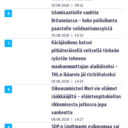
03.08.2026
09:21
|
Islamisaatiolle vauhtia
6
.
Britanniassa – koko poliisikunta
paastolle solidaarisuussyistä
03.08.2026
10:33
|
Käräjäoikeus katsoi
7
.
pitkäteräisellä veitsellä törkeän
ryöstön tehneen
maahanmuuttajan alaikäiseksi –
THL:n ikäarvio jäi ristiriitaiseksi
03.08.2026
14:33
|
Oikeusministeri Meri vie eläimet
8
.
rääkkääjiltä – eläintenpitokiellon
rikkomisesta jatkossa jopa
vankeutta
06.08.2026
14:27
|
SDP:n Lindtmanin esikuvamaa sai
9
.