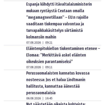
Espanja kiihdytti itävaltalaisministerin
mukaan ryntäystä Ceutaan omalla
”megamagneetillaan” – EU:n rajoille
vaaditaan tiukempaa valvontaa ja
turvapaikkakäsittelyn siirtämistä
kolmansiin maihin
07.08.2026
09:21
|
Eläintenpitokiellon tiukentaminen etenee –
Elomaa: ”Merkittävä askel eläinten
oikeuksien parantamiseksi”
07.08.2026
09:11
|
Perussuomalaisten kannatus kovassa
nosteessa: Jos et halua Lindtmanin
hallitusta, kannattaa äänestää
perussuomalaisia
06.08.2026
16:45
|
Nyt säästetään oikeista kohteista: