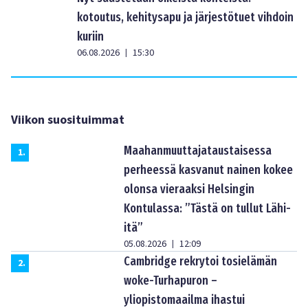
kotoutus, kehitysapu ja järjestötuet vihdoin
kuriin
06.08.2026
15:30
|
Viikon suosituimmat
Maahanmuuttajataustaisessa
1
.
perheessä kasvanut nainen kokee
olonsa vieraaksi Helsingin
Kontulassa: ”Tästä on tullut Lähi-
itä”
05.08.2026
12:09
|
Cambridge rekrytoi tosielämän
2
.
woke-Turhapuron –
yliopistomaailma ihastui