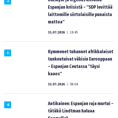
2
.
Espanjan kriisistä – ”SDP levittää
laittomille siirtolaisille punaista
mattoa”
31.07.2026
18:45
|
Kymmenet tuhannet afrikkalaiset
3
.
tunkeutuivat väkisin Eurooppaan
– Espanjan Ceutassa ”täysi
kaaos”
31.07.2026
08:04
|
Antikainen: Espanjan raja murtui –
4
.
tätäkö Lindtman haluaa