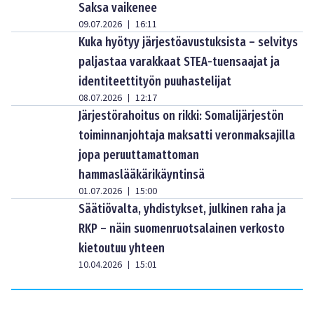
Saksa vaikenee
09.07.2026
16:11
|
Kuka hyötyy järjestöavustuksista – selvitys
paljastaa varakkaat STEA-tuensaajat ja
identiteettityön puuhastelijat
08.07.2026
12:17
|
Järjestörahoitus on rikki: Somalijärjestön
toiminnanjohtaja maksatti veronmaksajilla
jopa peruuttamattoman
hammaslääkärikäyntinsä
01.07.2026
15:00
|
Säätiövalta, yhdistykset, julkinen raha ja
RKP – näin suomenruotsalainen verkosto
kietoutuu yhteen
10.04.2026
15:01
|