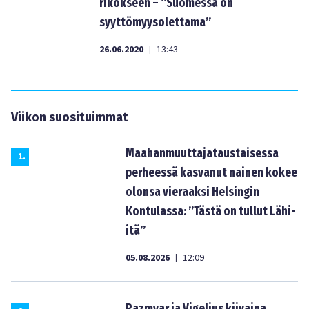
rikokseen – ”Suomessa on
syyttömyysolettama”
26.06.2020
13:43
|
Viikon suosituimmat
Maahanmuuttajataustaisessa
1
.
perheessä kasvanut nainen kokee
olonsa vieraaksi Helsingin
Kontulassa: ”Tästä on tullut Lähi-
itä”
05.08.2026
12:09
|
Razmyar ja Vigelius kiivaina