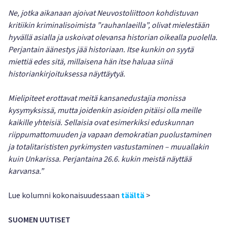
Ne, jotka aikanaan ajoivat Neuvostoliittoon kohdistuvan
kritiikin kriminalisoimista ”rauhanlaeilla”, olivat mielestään
hyvällä asialla ja uskoivat olevansa historian oikealla puolella.
Perjantain äänestys jää historiaan. Itse kunkin on syytä
miettiä edes sitä, millaisena hän itse haluaa siinä
historiankirjoituksessa näyttäytyä.
Mielipiteet erottavat meitä kansanedustajia monissa
kysymyksissä, mutta joidenkin asioiden pitäisi olla meille
kaikille yhteisiä. Sellaisia ovat esimerkiksi eduskunnan
riippumattomuuden ja vapaan demokratian puolustaminen
ja totalitarististen pyrkimysten vastustaminen – muuallakin
kuin Unkarissa. Perjantaina 26.6. kukin meistä näyttää
karvansa.”
Lue kolumni kokonaisuudessaan
täältä
>
SUOMEN UUTISET