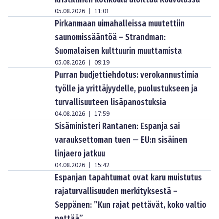
05.08.2026
11:01
|
Pirkanmaan uimahalleissa muutettiin
saunomissääntöä – Strandman:
Suomalaisen kulttuurin muuttamista
05.08.2026
09:19
|
Purran budjettiehdotus: verokannustimia
työlle ja yrittäjyydelle, puolustukseen ja
turvallisuuteen lisäpanostuksia
04.08.2026
17:59
|
Sisäministeri Rantanen: Espanja sai
varauksettoman tuen — EU:n sisäinen
linjaero jatkuu
04.08.2026
15:42
|
Espanjan tapahtumat ovat karu muistutus
rajaturvallisuuden merkityksestä –
Seppänen: ”Kun rajat pettävät, koko valtio
pettää”