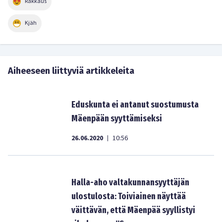
Rakkaus
Kjäh
Aiheeseen liittyviä artikkeleita
Eduskunta ei antanut suostumusta
Mäenpään syyttämiseksi
26.06.2020
10:56
|
Halla-aho valtakunnansyyttäjän
ulostulosta: Toiviainen näyttää
väittävän, että Mäenpää syyllistyi