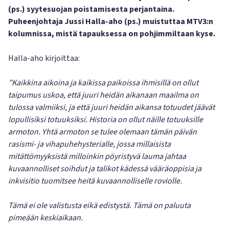
(ps.) syytesuojan poistamisesta perjantaina.
Puheenjohtaja Jussi Halla-aho (ps.) muistuttaa MTV3:n
kolumnissa, mistä tapauksessa on pohjimmiltaan kyse.
Halla-aho kirjoittaa:
”Kaikkina aikoina ja kaikissa paikoissa ihmisillä on ollut
taipumus uskoa, että juuri heidän aikanaan maailma on
tulossa valmiiksi, ja että juuri heidän aikansa totuudet jäävät
lopullisiksi totuuksiksi. Historia on ollut näille totuuksille
armoton. Yhtä armoton se tulee olemaan tämän päivän
rasismi- ja vihapuhehysterialle, jossa millaisista
mitättömyyksistä milloinkin pöyristyvä lauma jahtaa
kuvaannolliset soihdut ja talikot kädessä vääräoppisia ja
inkvisitio tuomitsee heitä kuvaannolliselle roviolle.
Tämä ei ole valistusta eikä edistystä. Tämä on paluuta
pimeään keskiaikaan.