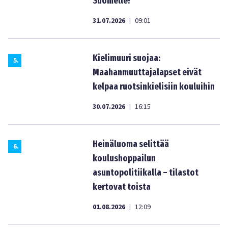
Suomelle?
31.07.2026
09:01
|
Kielimuuri suojaa:
5
.
Maahanmuuttajalapset eivät
kelpaa ruotsinkielisiin kouluihin
30.07.2026
16:15
|
Heinäluoma selittää
6
.
koulushoppailun
asuntopolitiikalla – tilastot
kertovat toista
01.08.2026
12:09
|