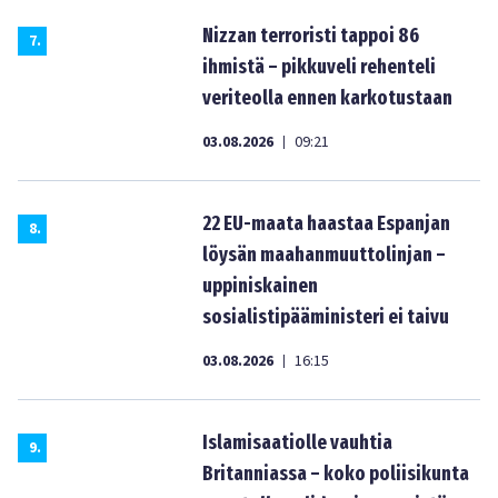
Nizzan terroristi tappoi 86
7
.
ihmistä – pikkuveli rehenteli
veriteolla ennen karkotustaan
03.08.2026
09:21
|
22 EU-maata haastaa Espanjan
8
.
löysän maahanmuuttolinjan –
uppiniskainen
sosialistipääministeri ei taivu
03.08.2026
16:15
|
Islamisaatiolle vauhtia
9
.
Britanniassa – koko poliisikunta