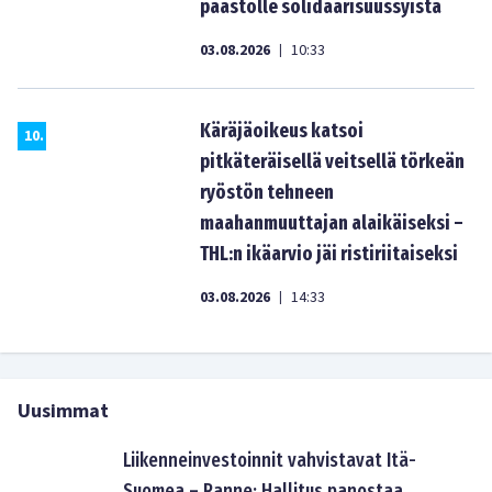
paastolle solidaarisuussyistä
03.08.2026
10:33
|
Käräjäoikeus katsoi
10
.
pitkäteräisellä veitsellä törkeän
ryöstön tehneen
maahanmuuttajan alaikäiseksi –
THL:n ikäarvio jäi ristiriitaiseksi
03.08.2026
14:33
|
Uusimmat
Liikenneinvestoinnit vahvistavat Itä-
Suomea – Ranne: Hallitus panostaa