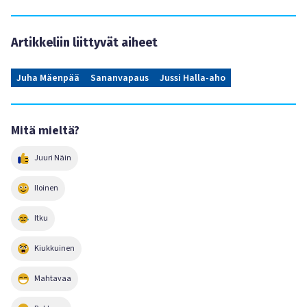
Artikkeliin liittyvät aiheet
Juha Mäenpää
Sananvapaus
Jussi Halla-aho
Mitä mieltä?
Juuri Näin
Iloinen
Itku
Kiukkuinen
Mahtavaa