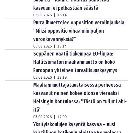
kasvuun, ei pelkästään säästä
05.08.2026
16:14
|
Purra ihmettelee opposition verolinjauksia:
”Miksi oppositio vihaa niin paljon
veronkevennyksiä?”
05.08.2026
15:14
|
Seppänen vaatii tiukempaa EU-linjaa:
Hallitsematon maahanmuutto on koko
Euroopan yhteinen turvallisuuskysymys
05.08.2026
13:19
|
Maahanmuuttajataustaisessa perheessä
kasvanut nainen kokee olonsa vieraaksi
Helsingin Kontulassa: ”Tästä on tullut Lähi-
itä”
05.08.2026
12:09
|
Yksityiskoulujen kysyntä kasvaa – uusi
kristillinen kotikoulu aloittaa Kouvolassa