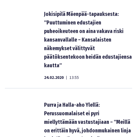
Jokisipilä Mäenpää-tapauksesta:
”Puuttuminen edustajien
puheoikeuteen on aina vakava riski
kansanvallalle – Kansalaisten
näkemykset välittyvät
päätöksentekoon heidän edustajiensa
kautta”
24.02.2020
13:55
|
Purra ja Halla-aho Ylellä:
Perussuomalaiset ei pyri
miellyttämään vastustajiaan – ”Meillä
on erittäin hyvä, johdonmukainen linja