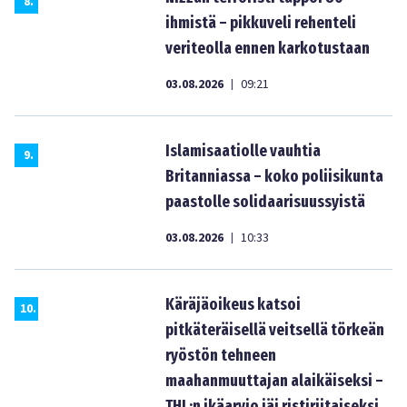
8
.
ihmistä – pikkuveli rehenteli
veriteolla ennen karkotustaan
03.08.2026
09:21
|
Islamisaatiolle vauhtia
9
.
Britanniassa – koko poliisikunta
paastolle solidaarisuussyistä
03.08.2026
10:33
|
Käräjäoikeus katsoi
10
.
pitkäteräisellä veitsellä törkeän
ryöstön tehneen
maahanmuuttajan alaikäiseksi –
THL:n ikäarvio jäi ristiriitaiseksi