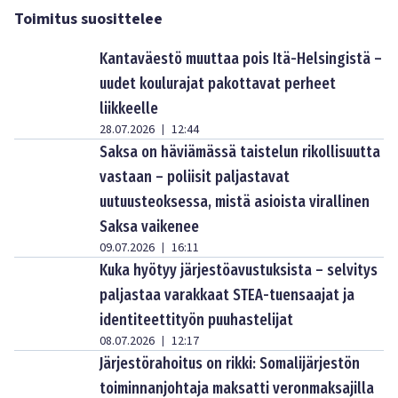
Toimitus suosittelee
Kantaväestö muuttaa pois Itä-Helsingistä –
uudet koulurajat pakottavat perheet
liikkeelle
28.07.2026
12:44
|
Saksa on häviämässä taistelun rikollisuutta
vastaan – poliisit paljastavat
uutuusteoksessa, mistä asioista virallinen
Saksa vaikenee
09.07.2026
16:11
|
Kuka hyötyy järjestöavustuksista – selvitys
paljastaa varakkaat STEA-tuensaajat ja
identiteettityön puuhastelijat
08.07.2026
12:17
|
Järjestörahoitus on rikki: Somalijärjestön
toiminnanjohtaja maksatti veronmaksajilla