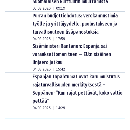
Suomalaisen kulttuurin muuttamista
05.08.2026
09:19
|
Purran budjettiehdotus: verokannustimia
työlle ja yrittäjyydelle, puolustukseen ja
turvallisuuteen lisäpanostuksia
04.08.2026
17:59
|
Sisäministeri Rantanen: Espanja sai
varauksettoman tuen — EU:n sisäinen
linjaero jatkuu
04.08.2026
15:42
|
Espanjan tapahtumat ovat karu muistutus
rajaturvallisuuden merkityksestä –
Seppänen: ”Kun rajat pettävät, koko valtio
pettää”
04.08.2026
14:29
|