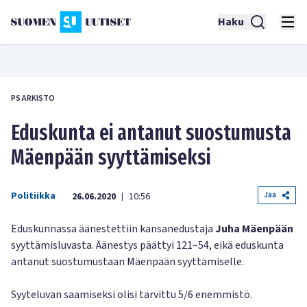
Haku
PS ARKISTO
Eduskunta ei antanut suostumusta
Mäenpään syyttämiseksi
Politiikka
Jaa
26.06.2020
10:56
|
Eduskunnassa äänestettiin kansanedustaja
Juha Mäenpään
syyttämisluvasta. Äänestys päättyi 121–54, eikä eduskunta
antanut suostumustaan Mäenpään syyttämiselle.
Syyteluvan saamiseksi olisi tarvittu 5/6 enemmistö.