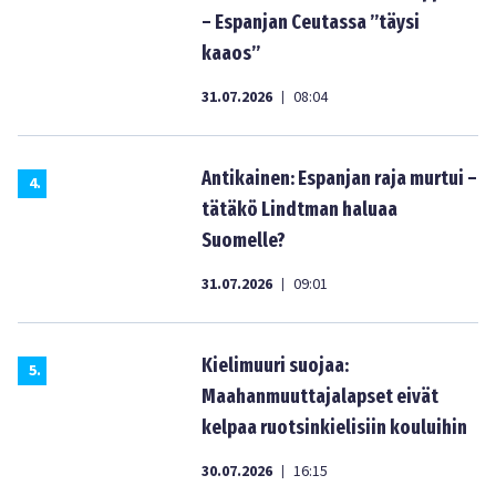
– Espanjan Ceutassa ”täysi
kaaos”
31.07.2026
08:04
|
Antikainen: Espanjan raja murtui –
4
.
tätäkö Lindtman haluaa
Suomelle?
31.07.2026
09:01
|
Kielimuuri suojaa:
5
.
Maahanmuuttajalapset eivät
kelpaa ruotsinkielisiin kouluihin
30.07.2026
16:15
|