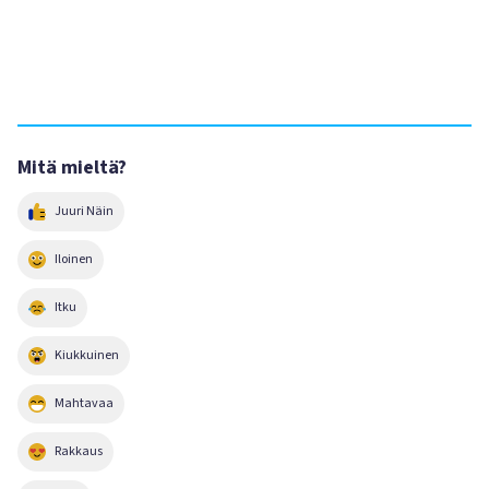
Mitä mieltä?
Juuri Näin
Iloinen
Itku
Kiukkuinen
Mahtavaa
Rakkaus