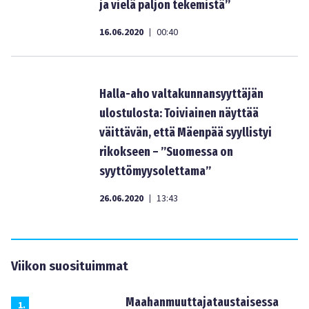
ja vielä paljon tekemistä”
16.06.2020
00:40
|
Halla-aho valtakunnansyyttäjän
ulostulosta: Toiviainen näyttää
väittävän, että Mäenpää syyllistyi
rikokseen – ”Suomessa on
syyttömyysolettama”
26.06.2020
13:43
|
Viikon suosituimmat
Maahanmuuttajataustaisessa
1
.