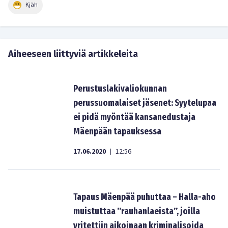
Kjäh
Aiheeseen liittyviä artikkeleita
Perustuslakivaliokunnan
perussuomalaiset jäsenet: Syytelupaa
ei pidä myöntää kansanedustaja
Mäenpään tapauksessa
17.06.2020
12:56
|
Tapaus Mäenpää puhuttaa – Halla-aho
muistuttaa ”rauhanlaeista”, joilla
yritettiin aikoinaan kriminalisoida