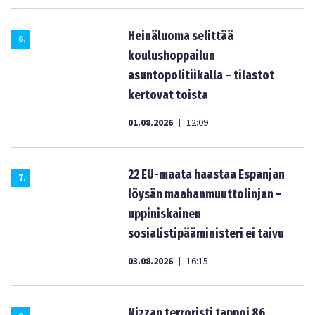
Heinäluoma selittää
6
.
koulushoppailun
asuntopolitiikalla – tilastot
kertovat toista
01.08.2026
12:09
|
22 EU-maata haastaa Espanjan
7
.
löysän maahanmuuttolinjan –
uppiniskainen
sosialistipääministeri ei taivu
03.08.2026
16:15
|
Nizzan terroristi tappoi 86