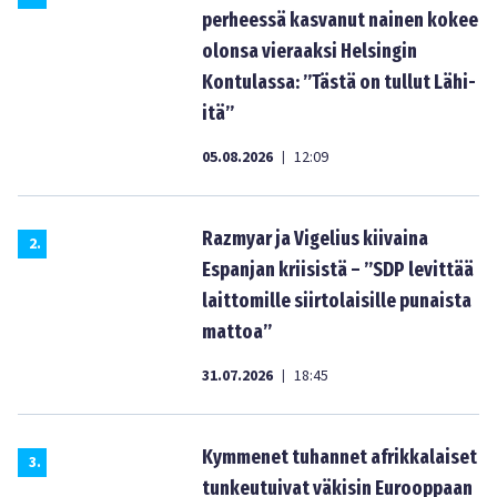
perheessä kasvanut nainen kokee
olonsa vieraaksi Helsingin
Kontulassa: ”Tästä on tullut Lähi-
itä”
05.08.2026
12:09
|
Razmyar ja Vigelius kiivaina
2
.
Espanjan kriisistä – ”SDP levittää
laittomille siirtolaisille punaista
mattoa”
31.07.2026
18:45
|
Kymmenet tuhannet afrikkalaiset
3
.
tunkeutuivat väkisin Eurooppaan