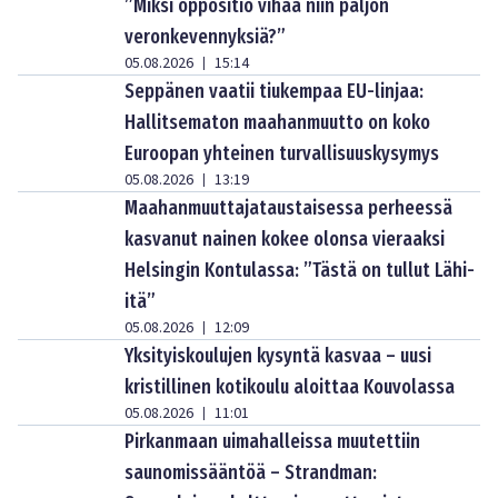
”Miksi oppositio vihaa niin paljon
veronkevennyksiä?”
05.08.2026
15:14
|
Seppänen vaatii tiukempaa EU-linjaa:
Hallitsematon maahanmuutto on koko
Euroopan yhteinen turvallisuuskysymys
05.08.2026
13:19
|
Maahanmuuttajataustaisessa perheessä
kasvanut nainen kokee olonsa vieraaksi
Helsingin Kontulassa: ”Tästä on tullut Lähi-
itä”
05.08.2026
12:09
|
Yksityiskoulujen kysyntä kasvaa – uusi
kristillinen kotikoulu aloittaa Kouvolassa
05.08.2026
11:01
|
Pirkanmaan uimahalleissa muutettiin
saunomissääntöä – Strandman: