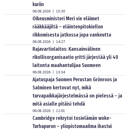
kuriin
06.08.2026
15:30
|
Oikeusministeri Meri vie eläimet
rääkkääjiltä – eläintenpitokiellon
rikkomisesta jatkossa jopa vankeutta
06.08.2026
14:27
|
Rajavartiolaitos: Kansainvälinen
rikollisorganisaatio yritti järjestää yli 40
laitonta maahantulijaa Suomeen
06.08.2026
13:34
|
Ajatuspaja Suomen Perustan Grönroos ja
Salminen kertovat nyt, mikä
turvapaikkajärjestelmässä on pielessä – ja
mitä asialle pitäisi tehdä
06.08.2026
12:01
|
Cambridge rekrytoi tosielämän woke-
Turhapuron – yliopistomaailma ihastui