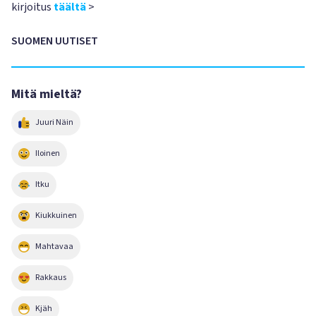
kirjoitus
täältä
>
SUOMEN UUTISET
Mitä mieltä?
Juuri Näin
Iloinen
Itku
Kiukkuinen
Mahtavaa
Rakkaus
Kjäh