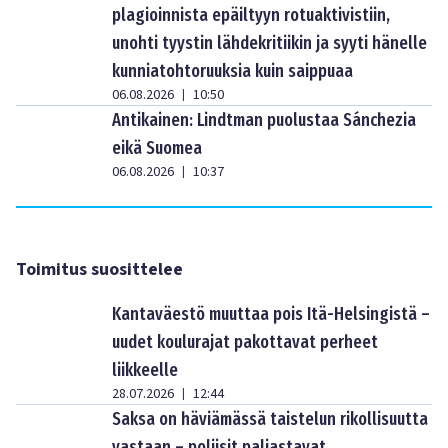
plagioinnista epäiltyyn rotuaktivistiin,
unohti tyystin lähdekritiikin ja syyti hänelle
kunniatohtoruuksia kuin saippuaa
06.08.2026
10:50
|
Antikainen: Lindtman puolustaa Sánchezia
eikä Suomea
06.08.2026
10:37
|
Toimitus suosittelee
Kantaväestö muuttaa pois Itä-Helsingistä –
uudet koulurajat pakottavat perheet
liikkeelle
28.07.2026
12:44
|
Saksa on häviämässä taistelun rikollisuutta
vastaan – poliisit paljastavat