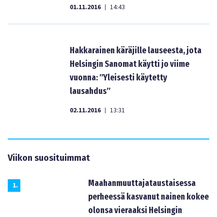
01.11.2016
14:43
|
Hakkarainen käräjille lauseesta, jota
Helsingin Sanomat käytti jo viime
vuonna: ”Yleisesti käytetty
lausahdus”
02.11.2016
13:31
|
Viikon suosituimmat
Maahanmuuttajataustaisessa
1
.
perheessä kasvanut nainen kokee
olonsa vieraaksi Helsingin