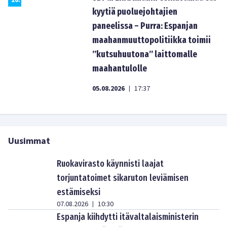
10
.
kyytiä puoluejohtajien
paneelissa – Purra: Espanjan
maahanmuuttopolitiikka toimii
”kutsuhuutona” laittomalle
maahantulolle
05.08.2026
17:37
|
Uusimmat
Ruokavirasto käynnisti laajat
torjuntatoimet sikaruton leviämisen
estämiseksi
07.08.2026
10:30
|
Espanja kiihdytti itävaltalaisministerin