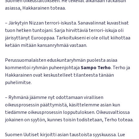
Suomen oikeuslaitokseen. He tekevät aikanaan ratkaisun
asiassa, Hakkarainen toteaa.
– Järkytyin Nizzan terrori-iskusta. Sanavalinnat kuvastivat
tuon hetken tuntojani. Sarja hirvittäviä terrori-iskuja oli
järisyttänyt Eurooppaa. Tarkoitukseni ei ole ollut kiihottaa
ketään mitään kansanryhmää vastaan.
Perussuomalaisten eduskuntaryhmän puolesta asiaa
kommentoi ryhmän puheenjohtaja
Sampo Terho
. Terho ja
Hakkarainen ovat keskustelleet tilanteesta tänään
puhelimitse.
– Ryhmänä jäämme nyt odottamaan virallisen
oikeusprosessin päättymistä, käsittelemme asian kun
tiedämme oikeusprosessin lopputuloksen. Oikeusvaltiossa
jokainen on syytön, kunnes toisin todistetaan, Terho toteaa.
Suomen Uutiset kirjoitti asian taustoista syyskuussa. Lue