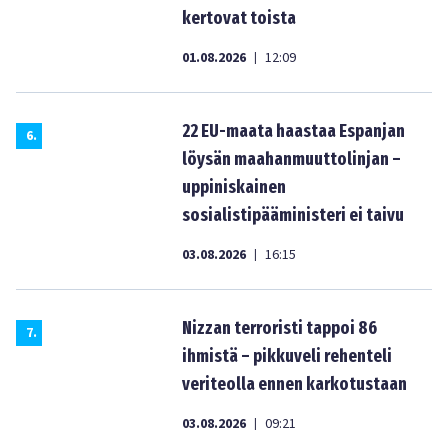
kertovat toista
01.08.2026
12:09
|
22 EU-maata haastaa Espanjan
6
.
löysän maahanmuuttolinjan –
uppiniskainen
sosialistipääministeri ei taivu
03.08.2026
16:15
|
Nizzan terroristi tappoi 86
7
.
ihmistä – pikkuveli rehenteli
veriteolla ennen karkotustaan
03.08.2026
09:21
|