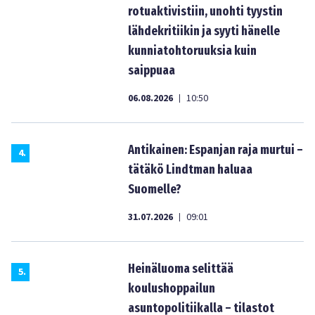
rotuaktivistiin, unohti tyystin
lähdekritiikin ja syyti hänelle
kunniatohtoruuksia kuin
saippuaa
06.08.2026
10:50
|
Antikainen: Espanjan raja murtui –
4
.
tätäkö Lindtman haluaa
Suomelle?
31.07.2026
09:01
|
Heinäluoma selittää
5
.
koulushoppailun
asuntopolitiikalla – tilastot