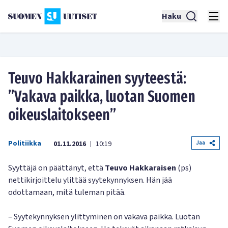
Haku
Teuvo Hakkarainen syyteestä:
”Vakava paikka, luotan Suomen
oikeuslaitokseen”
Politiikka
Jaa
01.11.2016
10:19
|
Syyttäjä on päättänyt, että
Teuvo Hakkaraisen
(ps)
nettikirjoittelu ylittää syytekynnyksen. Hän jää
odottamaan, mitä tuleman pitää.
– Syytekynnyksen ylittyminen on vakava paikka. Luotan