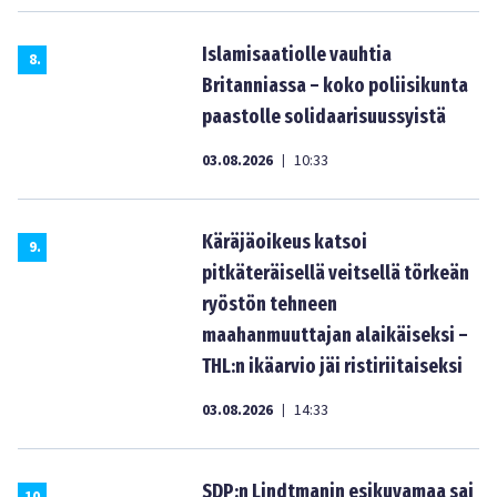
Islamisaatiolle vauhtia
8
.
Britanniassa – koko poliisikunta
paastolle solidaarisuussyistä
03.08.2026
10:33
|
Käräjäoikeus katsoi
9
.
pitkäteräisellä veitsellä törkeän
ryöstön tehneen
maahanmuuttajan alaikäiseksi –
THL:n ikäarvio jäi ristiriitaiseksi
03.08.2026
14:33
|
SDP:n Lindtmanin esikuvamaa sai