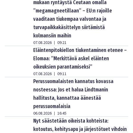
mukaan ryntäystä Ceutaan omalla
”megamagneetillaan” – EU:n rajoille
vaaditaan tiukempaa valvontaa ja
turvapaikkakäsittelyn siirtämistä
kolmansiin maihin
07.08.2026
09:21
|
Eläintenpitokiellon tiukentaminen etenee –
Elomaa: ”Merkittävä askel eläinten
oikeuksien parantamiseksi”
07.08.2026
09:11
|
Perussuomalaisten kannatus kovassa
nosteessa: Jos et halua Lindtmanin
hallitusta, kannattaa äänestää
perussuomalaisia
06.08.2026
16:45
|
Nyt säästetään oikeista kohteista:
kotoutus, kehitysapu ja järjestötuet vihdoin