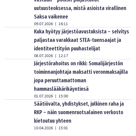
uutuusteoksessa, mistä asioista virallinen
Saksa vaikenee
09.07.2026
16:11
|
Kuka hyötyy järjestöavustuksista – selvitys
paljastaa varakkaat STEA-tuensaajat ja
identiteettityön puuhastelijat
08.07.2026
12:17
|
Järjestörahoitus on rikki: Somalijärjestön
toiminnanjohtaja maksatti veronmaksajilla
jopa peruuttamattoman
hammaslääkärikäyntinsä
01.07.2026
15:00
|
Säätiövalta, yhdistykset, julkinen raha ja
RKP – näin suomenruotsalainen verkosto
kietoutuu yhteen
10.04.2026
15:01
|