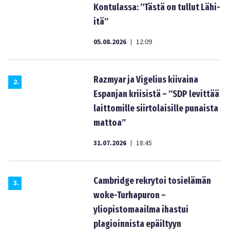
Kontulassa: ”Tästä on tullut Lähi-
itä”
05.08.2026
12:09
|
Razmyar ja Vigelius kiivaina
2
.
Espanjan kriisistä – ”SDP levittää
laittomille siirtolaisille punaista
mattoa”
31.07.2026
18:45
|
Cambridge rekrytoi tosielämän
3
.
woke-Turhapuron –
yliopistomaailma ihastui
plagioinnista epäiltyyn