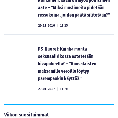
Ronkainen: Islam on myös poliittinen
aate – ”Miksi muslimeita pidetään
ressukoina, joiden päätä silitetään?”
25.11.2016
21:25
|
PS-Nuoret: Kuinka monta
seksuaalirikosta estetetään
kivapuheella? – ”Kansalaisten
maksamille veroille löytyy
parempaakin käyttöä”
27.01.2017
11:26
|
Viikon suosituimmat