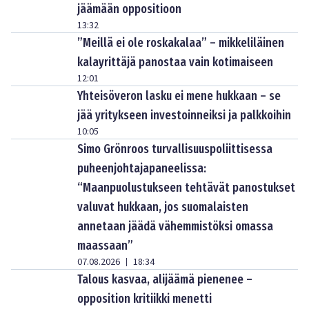
jäämään oppositioon
13:32
”Meillä ei ole roskakalaa” – mikkeliläinen
kalayrittäjä panostaa vain kotimaiseen
12:01
Yhteisöveron lasku ei mene hukkaan – se
jää yritykseen investoinneiksi ja palkkoihin
10:05
Simo Grönroos turvallisuuspoliittisessa
puheenjohtajapaneelissa:
“Maanpuolustukseen tehtävät panostukset
valuvat hukkaan, jos suomalaisten
annetaan jäädä vähemmistöksi omassa
maassaan”
07.08.2026
18:34
|
Talous kasvaa, alijäämä pienenee –
opposition kritiikki menetti