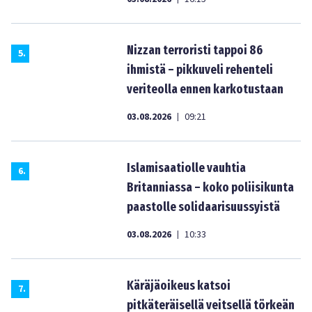
Nizzan terroristi tappoi 86
5
.
ihmistä – pikkuveli rehenteli
veriteolla ennen karkotustaan
03.08.2026
09:21
|
Islamisaatiolle vauhtia
6
.
Britanniassa – koko poliisikunta
paastolle solidaarisuussyistä
03.08.2026
10:33
|
Käräjäoikeus katsoi
7
.
pitkäteräisellä veitsellä törkeän