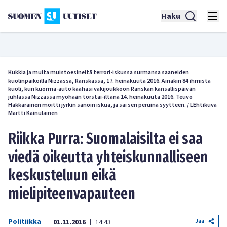
Haku
Kukkia ja muita muistoesineitä terrori-iskussa surmansa saaneiden
kuolinpaikoilla Nizzassa, Ranskassa, 17. heinäkuuta 2016. Ainakin 84 ihmistä
kuoli, kun kuorma-auto kaahasi väkijoukkoon Ranskan kansallispäivän
juhlassa Nizzassa myöhään torstai-iltana 14. heinäkuuta 2016. Teuvo
Hakkarainen moitti jyrkin sanoin iskua, ja sai sen peruina syytteen.
/
LEhtikuva
Martti Kainulainen
Riikka Purra: Suomalaisilta ei saa
viedä oikeutta yhteiskunnalliseen
keskusteluun eikä
mielipiteenvapauteen
Politiikka
Jaa
01.11.2016
14:43
|