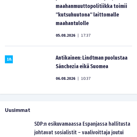
maahanmuuttopolitiikka toimii
”kutsuhuutona” laittomalle
maahantulolle
05.08.2026
17:37
|
Antikainen: Lindtman puolustaa
10
.
Sánchezia eikä Suomea
06.08.2026
10:37
|
Uusimmat
SDP:n esikuvamaassa Espanjassa hallitusta
johtavat sosialistit – vaalivoittaja joutui