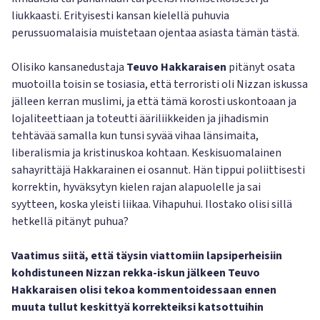
liukkaasti. Erityisesti kansan kielellä puhuvia
perussuomalaisia muistetaan ojentaa asiasta tämän tästä.
Olisiko kansanedustaja
Teuvo Hakkaraisen
pitänyt osata
muotoilla toisin se tosiasia, että terroristi oli Nizzan iskussa
jälleen kerran muslimi, ja että tämä korosti uskontoaan ja
lojaliteettiaan ja toteutti ääriliikkeiden ja jihadismin
tehtävää samalla kun tunsi syvää vihaa länsimaita,
liberalismia ja kristinuskoa kohtaan. Keskisuomalainen
sahayrittäjä Hakkarainen ei osannut. Hän tippui poliittisesti
korrektin, hyväksytyn kielen rajan alapuolelle ja sai
syytteen, koska yleisti liikaa. Vihapuhui. Ilostako olisi sillä
hetkellä pitänyt puhua?
Vaatimus siitä, että täysin viattomiin lapsiperheisiin
kohdistuneen Nizzan rekka-iskun jälkeen Teuvo
Hakkaraisen olisi tekoa kommentoidessaan ennen
muuta tullut keskittyä korrekteiksi katsottuihin