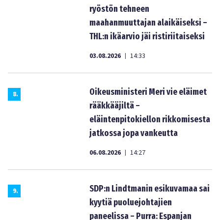
ryöstön tehneen
maahanmuuttajan alaikäiseksi –
THL:n ikäarvio jäi ristiriitaiseksi
03.08.2026
14:33
|
Oikeusministeri Meri vie eläimet
8
.
rääkkääjiltä –
eläintenpitokiellon rikkomisesta
jatkossa jopa vankeutta
06.08.2026
14:27
|
SDP:n Lindtmanin esikuvamaa sai
9
.
kyytiä puoluejohtajien
paneelissa – Purra: Espanjan