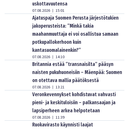
uskottavuutensa
07.08.2026
15:01
|
Ajatuspaja Suomen Perusta järjestötukien
jakoperusteista: ”Minkä takia
maahanmuuttaja ei voi osallistua samaan
potkupallokerhoon kuin
kantasuomalainenkin?”
07.08.2026
14:10
|
Britannia estää ”transnaisilta” pääsyn
naisten pukuhuoneisiin – Mäenpää: Suomen
on otettava mallia päätöksestä
07.08.2026
13:21
|
Veronkevennykset kohdistuvat vahvasti
pieni- ja keskituloisiin – palkansaajan ja
lapsiperheen arkea helpotetaan
07.08.2026
11:39
|
Ruokavirasto käynnisti laajat