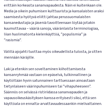
erittäin korkeasta sananvapaudesta. Näin ei kuitenkaan ole.
Media ja oikein puhumisen kulttuurista ja kansalaisten araksi
saamisesta hyötyvä eliitti jahtaa perussuomalaisten
kansanedustajia ja jäseniä tavoitteenaan löytää jotakin
kuumottavaa – vääriä sanoja, vääränlaista terminologiaa,
liian huolimatonta kielenkäyttöä, ”populismia” ja
”rasismia”.
Välillä ajojahti tuottaa myös oikeudellista tulosta, ja sitten
mennään käräjille.
Laki ja etenkin sen soveltaminen kiihottamisesta
kansanryhmää vastaan on epäselvä, tulkinnallinen ja
käytöltään hyvin satunnainen tarttuessaan ainoastaan
tietynlaiseen väärinpuhumiseen tai ”vihapuheeseen”.
Säännös on selvässä ristiriidassa sananvapauden ja
vapausoikeuskäsityksen kanssa erityisesti siksi, että sen
käyttöala on ennalta-arvattavuudessaankin mielivaltainen.