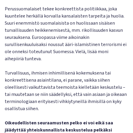
Perussuomalaiset tekee konkreettista politiikkaa, joka
kuuntelee herkällä korvalla kansalaisten tarpeita ja huolia.
Suuri enemmistö suomalaisista on huolissaan sisäisen
turvallisuuden heikkenemisestä, mm. rikollisuuden kasvun
seurauksena. Euroopassa viime aikoinakin
surullisenkuuluisaksi noussut ääri-islamistinen terrorismi ei
ole onneksi toteutunut Suomessa. Vielä, lisää moni
aihepiiriä tunteva.
Turvallisuus, ihmisen inhimillisenä kokemuksena tai
konkreettisena asiaintilana, ei parane, vaikka siihen
oleellisesti vaikuttavista teemoista kielletään keskustelu –
tai muutetaan se niin säädellyksi, että vain asiaan ja oikeaan
terminologiaan erityisesti vihkiytyneillä ihmisillä on kyky
osallistua siihen.
Oikeudellisten seuraamusten pelko ei voi eikä saa
jäädyttää yhteiskunnallista keskustelua pelkäksi