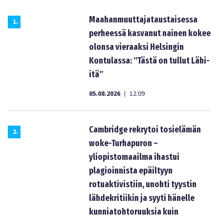
Maahanmuuttajataustaisessa
1
.
perheessä kasvanut nainen kokee
olonsa vieraaksi Helsingin
Kontulassa: ”Tästä on tullut Lähi-
itä”
05.08.2026
12:09
|
Cambridge rekrytoi tosielämän
2
.
woke-Turhapuron –
yliopistomaailma ihastui
plagioinnista epäiltyyn
rotuaktivistiin, unohti tyystin
lähdekritiikin ja syyti hänelle
kunniatohtoruuksia kuin