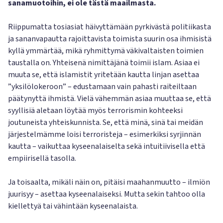
sanamuotoihin, ei ole tästä maailmasta.
Riippumatta tosiasiat häivyttämään pyrkivästä politiikasta
ja sananvapautta rajoittavista toimista suurin osa ihmisistä
kyllä ymmärtää, mikä ryhmittymä väkivaltaisten toimien
taustalla on. Yhteisenä nimittäjänä toimii islam. Asiaa ei
muuta se, että islamistit yritetään kautta linjan asettaa
”yksilölokeroon” – edustamaan vain pahasti raiteiltaan
päätynyttä ihmistä. Vielä vähemmän asiaa muuttaa se, että
syyllisiä aletaan löytää myös terrorismin kohteeksi
joutuneista yhteiskunnista. Se, että minä, sinä tai meidän
järjestelmämme loisi terroristeja – esimerkiksi syrjinnän
kautta – vaikuttaa kyseenalaiselta sekä intuitiivisella että
empiirisellä tasolla.
Ja toisaalta, mikäli näin on, pitäisi maahanmuutto – ilmiön
juurisyy – asettaa kyseenalaiseksi. Mutta sekin tahtoo olla
kiellettyä tai vähintään kyseenalaista.