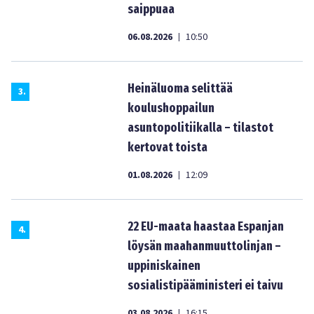
saippuaa
06.08.2026
10:50
|
Heinäluoma selittää
3
.
koulushoppailun
asuntopolitiikalla – tilastot
kertovat toista
01.08.2026
12:09
|
22 EU-maata haastaa Espanjan
4
.
löysän maahanmuuttolinjan –
uppiniskainen
sosialistipääministeri ei taivu
03.08.2026
16:15
|