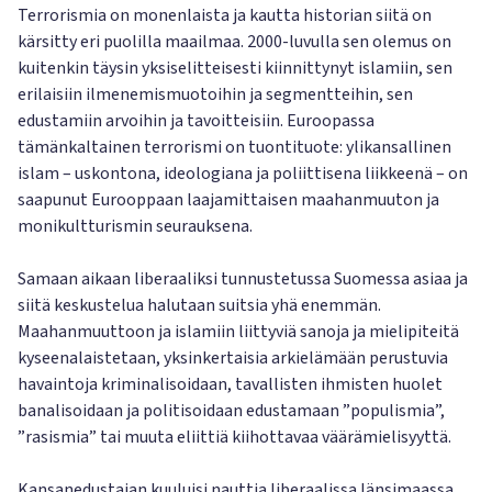
Terrorismia on monenlaista ja kautta historian siitä on
kärsitty eri puolilla maailmaa. 2000-luvulla sen olemus on
kuitenkin täysin yksiselitteisesti kiinnittynyt islamiin, sen
erilaisiin ilmenemismuotoihin ja segmentteihin, sen
edustamiin arvoihin ja tavoitteisiin. Euroopassa
tämänkaltainen terrorismi on tuontituote: ylikansallinen
islam – uskontona, ideologiana ja poliittisena liikkeenä – on
saapunut Eurooppaan laajamittaisen maahanmuuton ja
monikultturismin seurauksena.
Samaan aikaan liberaaliksi tunnustetussa Suomessa asiaa ja
siitä keskustelua halutaan suitsia yhä enemmän.
Maahanmuuttoon ja islamiin liittyviä sanoja ja mielipiteitä
kyseenalaistetaan, yksinkertaisia arkielämään perustuvia
havaintoja kriminalisoidaan, tavallisten ihmisten huolet
banalisoidaan ja politisoidaan edustamaan ”populismia”,
”rasismia” tai muuta eliittiä kiihottavaa väärämielisyyttä.
Kansanedustajan kuuluisi nauttia liberaalissa länsimaassa