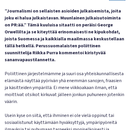
”Journalismi on sellaisten asioiden julkaisemista, joita
joku ei halua julkaistavan. Muunlainen julkaisutoiminta
on PR:ää.” Tämä kuuluisa sitaatti on peräisi George
Orwellilta ja se kiteyttää erinomaisesti ne kipukohdat,
joista Suomessa ja kaikkialla maailmassa keskustellaan
tällä hetkellä. Perussuomalaisten poliittinen
suunnittelija Riikka Purra kommentoi kiristyvää
sananvapaustilannetta.
Poliittinen järjestelmämme ja suuri osa yhteiskunnallisesta
elämästä näyttää pyörivän yhä enemmän sanojen, fraasien
ja käsitteiden ympärillä. Ei mene viikkoakaan ilman, että
moittivat otsikot kirkuvat jälleen jonkun puhuneen jotenkin
väärin.
Usein kyse on siitä, että ihminen ei ole vielä oppinut tai
sosiaalistunut käyttämään hyväksyttyjä, ympäripyöreitä
ilmauksia tai puhumaan tarpeeksi moniselkoisesti ja