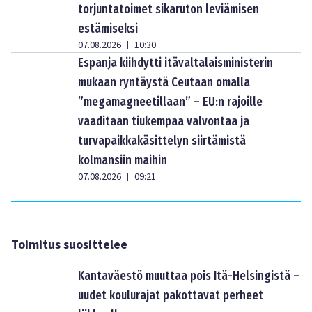
torjuntatoimet sikaruton leviämisen
estämiseksi
07.08.2026
10:30
|
Espanja kiihdytti itävaltalaisministerin
mukaan ryntäystä Ceutaan omalla
”megamagneetillaan” – EU:n rajoille
vaaditaan tiukempaa valvontaa ja
turvapaikkakäsittelyn siirtämistä
kolmansiin maihin
07.08.2026
09:21
|
Toimitus suosittelee
Kantaväestö muuttaa pois Itä-Helsingistä –
uudet koulurajat pakottavat perheet