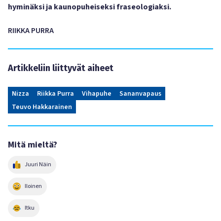
hyminäksi ja kaunopuheiseksi fraseologiaksi.
RIIKKA PURRA
Artikkeliin liittyvät aiheet
Nizza
Riikka Purra
Vihapuhe
Sananvapaus
Teuvo Hakkarainen
Mitä mieltä?
Juuri Näin
Iloinen
Itku