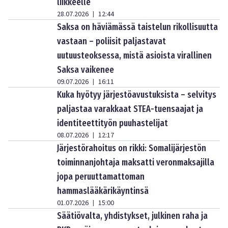
liikkeelle
28.07.2026
12:44
|
Saksa on häviämässä taistelun rikollisuutta
vastaan – poliisit paljastavat
uutuusteoksessa, mistä asioista virallinen
Saksa vaikenee
09.07.2026
16:11
|
Kuka hyötyy järjestöavustuksista – selvitys
paljastaa varakkaat STEA-tuensaajat ja
identiteettityön puuhastelijat
08.07.2026
12:17
|
Järjestörahoitus on rikki: Somalijärjestön
toiminnanjohtaja maksatti veronmaksajilla
jopa peruuttamattoman
hammaslääkärikäyntinsä
01.07.2026
15:00
|
Säätiövalta, yhdistykset, julkinen raha ja