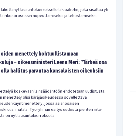
lähettänyt lausuntokierrokselle lakipaketin, joka sisältää yli
a rikosprosessin nopeuttamiseksi ja tehostamiseksi.
sioiden menettely kohtuullistamaan
uluja – oikeusministeri Leena Meri: ”Tärkeä osa
olla hallitus parantaa kansalaisten oikeuksiin
ttelyä koskevaan lainsäädäntöön ehdotetaan uudistusta.
en menettely olisi käräjäoikeudessa sovellettava
ikeudenkäyntimenettely, jossa asianosaisen
ski olisi matala. Työryhmän esitys uudesta pienten riita-
tä on nyt lausuntokierroksella.