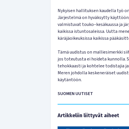
Nykyisen hallituksen kaudella työ o
Järjestelmä on hyväksytty käyttöön
valmistuvat touko–kesäkuussa ja jär
kaikissa istuntosaleissa. Uutta men
käräjäoikeuksissa kaikissa pääkäsitte
Tämä uudistus on malliesimerkki siit
jos toteutusta ei hoideta kunnolla. 
tehokkaasti ja kohtelee todistajia ja
Meren johdolla keskeneräiset uudist
käytäntöön.
SUOMEN UUTISET
Artikkeliin liittyvät aiheet