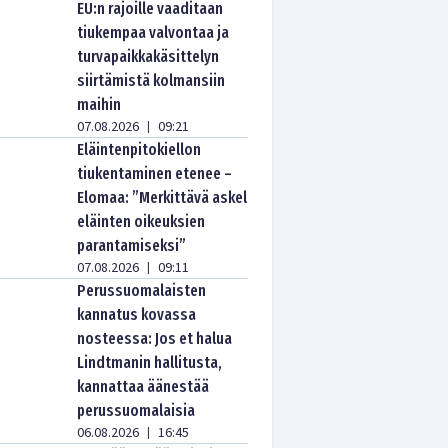
EU:n rajoille vaaditaan
tiukempaa valvontaa ja
turvapaikkakäsittelyn
siirtämistä kolmansiin
maihin
07.08.2026
09:21
|
Eläintenpitokiellon
tiukentaminen etenee –
Elomaa: ”Merkittävä askel
eläinten oikeuksien
parantamiseksi”
07.08.2026
09:11
|
Perussuomalaisten
kannatus kovassa
nosteessa: Jos et halua
Lindtmanin hallitusta,
kannattaa äänestää
perussuomalaisia
06.08.2026
16:45
|