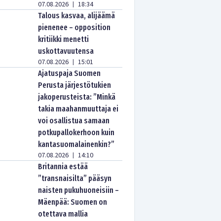
07.08.2026
18:34
|
Talous kasvaa, alijäämä
pienenee – opposition
kritiikki menetti
uskottavuutensa
07.08.2026
15:01
|
Ajatuspaja Suomen
Perusta järjestötukien
jakoperusteista: ”Minkä
takia maahanmuuttaja ei
voi osallistua samaan
potkupallokerhoon kuin
kantasuomalainenkin?”
07.08.2026
14:10
|
Britannia estää
”transnaisilta” pääsyn
naisten pukuhuoneisiin –
Mäenpää: Suomen on
otettava mallia