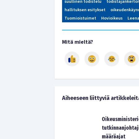
suullinen todistelu
todistajankerto
hallituksen esitykset
oikeudenkäyn
Tuomioistuimet
Hovioikeus
Leena
Mitä mieltä?
Aiheeseen liittyviä artikkeleit
Oikeusministeri
tutkinnanjohtaj
määräajat