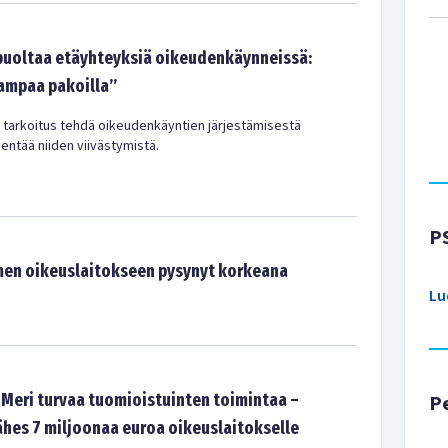
puoltaa etäyhteyksiä oikeudenkäynneissä:
ampaa pakoilla”
n tarkoitus tehdä oikeudenkäyntien järjestämisestä
entää niiden viivästymistä.
P
en oikeuslaitokseen pysynyt korkeana
Lu
 Meri turvaa tuomioistuinten toimintaa –
P
ähes 7 miljoonaa euroa oikeuslaitokselle