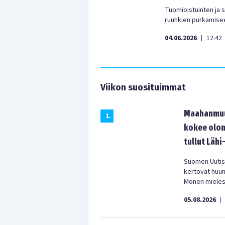
Tuomioistuinten ja 
ruuhkien purkamise
04.06.2026
12:42
|
Viikon suosituimmat
Maahanmuut
1
.
kokee olon
tullut Lähi
Suomen Uutist
kertovat huu
Monen mielest
05.08.2026
|