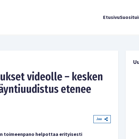
Etusivu
Suositu
U
ukset videolle – kesken
äyntiuudistus etenee
Jaa
n toimeenpano helpottaa erityisesti