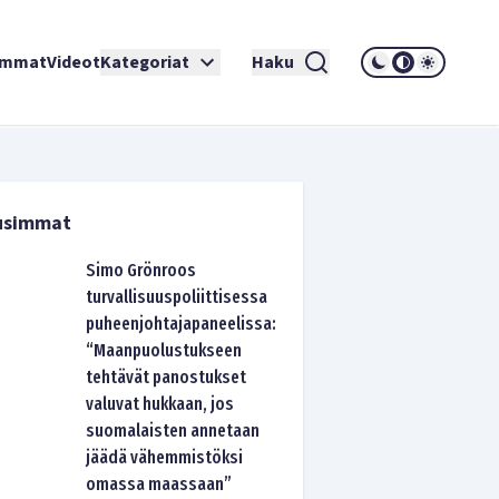
immat
Videot
Kategoriat
Haku
usimmat
Simo Grönroos
turvallisuuspoliittisessa
puheenjohtajapaneelissa:
“Maanpuolustukseen
tehtävät panostukset
valuvat hukkaan, jos
suomalaisten annetaan
jäädä vähemmistöksi
omassa maassaan”