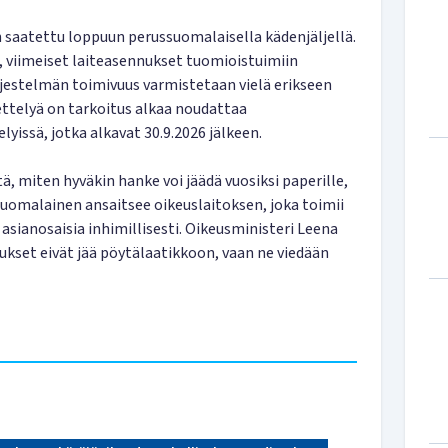
n saatettu loppuun perussuomalaisella kädenjäljellä.
, viimeiset laiteasennukset tuomioistuimiin
jestelmän toimivuus varmistetaan vielä erikseen
ettelyä on tarkoitus alkaa noudattaa
lyissä, jotka alkavat 30.9.2026 jälkeen.
ä, miten hyväkin hanke voi jäädä vuosiksi paperille,
Suomalainen ansaitsee oikeuslaitoksen, joka toimii
 asianosaisia inhimillisesti. Oikeusministeri Leena
ukset eivät jää pöytälaatikkoon, vaan ne viedään