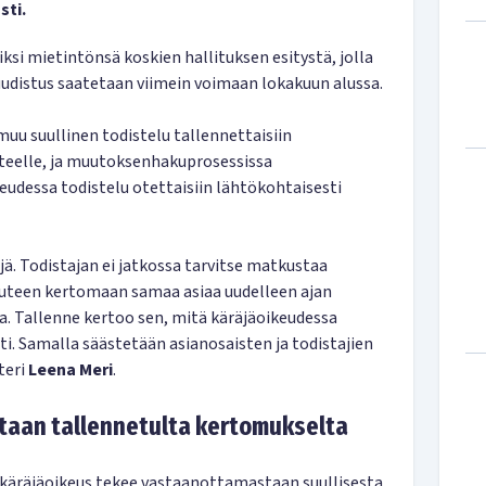
sti.
ksi mietintönsä koskien hallituksen esitystä, jolla
uudistus saatetaan viimein voimaan lokakuun alussa.
uu suullinen todistelu tallennettaisiin
nteelle, ja muutoksenhakuprosessissa
udessa todistelu otettaisiin lähtökohtaisesti
ä. Todistajan ei jatkossa tarvitse matkustaa
uteen kertomaan samaa asiaa uudelleen ajan
la. Tallenne kertoo sen, mitä käräjäoikeudessa
ti. Samalla säästetään asianosaisten ja todistajien
teri
Leena Meri
.
ltaan tallennetulta kertomukselta
 käräjäoikeus tekee vastaanottamastaan suullisesta