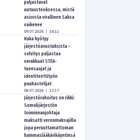
paljastavat
uutuusteoksessa, mistä
asioista virallinen Saksa
vaikenee
09.07.2026
16:11
|
Kuka hyötyy
järjestöavustuksista –
selvitys paljastaa
varakkaat STEA-
tuensaajat ja
identiteettityön
puuhastelijat
08.07.2026
12:17
|
Järjestörahoitus on rikki:
Somalijärjestön
toiminnanjohtaja
maksatti veronmaksajilla
jopa peruuttamattoman
hammaslääkärikäyntinsä