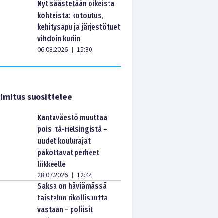
Nyt säästetään oikeista
kohteista: kotoutus,
kehitysapu ja järjestötuet
vihdoin kuriin
06.08.2026
15:30
|
imitus suosittelee
Kantaväestö muuttaa
pois Itä-Helsingistä –
uudet koulurajat
pakottavat perheet
liikkeelle
28.07.2026
12:44
|
Saksa on häviämässä
taistelun rikollisuutta
vastaan – poliisit