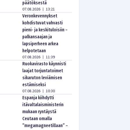
päätöksestä
07.08.2026
13:21
|
Veronkevennykset
kohdistuvat vahvasti
pieni- ja keskituloisiin –
palkansaajan ja
lapsiperheen arkea
helpotetaan
07.08.2026
11:39
|
Ruokavirasto käynnisti
laajat torjuntatoimet
sikaruton leviämisen
estämiseksi
07.08.2026
10:30
|
Espanja kiihdytti
itävaltalaisministerin
mukaan ryntäystä
Ceutaan omalla
”megamagneetillaan” –