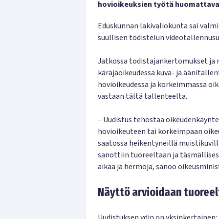
hovioikeuksien työtä huomattava
Eduskunnan lakivaliokunta sai valmii
suullisen todistelun videotallennus
Jatkossa todistajankertomukset ja m
käräjäoikeudessa kuva- ja äänitalle
hovioikeudessa ja korkeimmassa oike
vastaan tältä tallenteelta.
– Uudistus tehostaa oikeudenkäyntej
hovioikeuteen tai korkeimpaan oike
saatossa heikentyneillä muistikuvil
sanottiin tuoreeltaan ja täsmällises
aikaa ja hermoja, sanoo oikeusminis
Näyttö arvioidaan tuoree
Uudistuksen ydin on yksinkertainen: