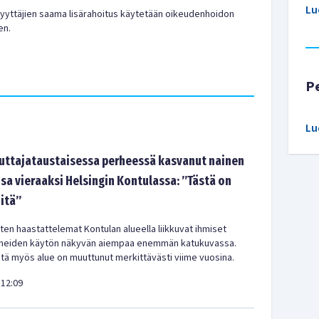
Lu
syyttäjien saama lisärahoitus käytetään oikeudenhoidon
en.
P
Lu
tajataustaisessa perheessä kasvanut nainen
sa vieraaksi Helsingin Kontulassa: ”Tästä on
-itä”
en haastattelemat Kontulan alueella liikkuvat ihmiset
meiden käytön näkyvän aiempaa enemmän katukuvassa.
ä myös alue on muuttunut merkittävästi viime vuosina.
12:09