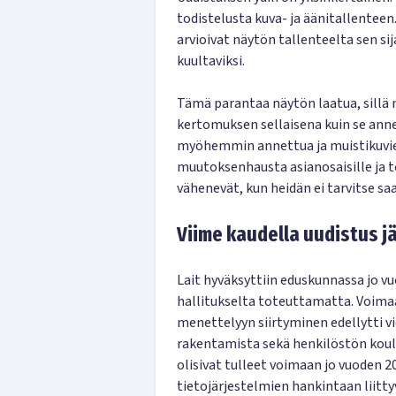
todistelusta kuva- ja äänitallenteen.
arvioivat näytön tallenteelta sen sij
kuultaviksi.
Tämä parantaa näytön laatua, sill
kertomuksen sellaisena kuin se anne
myöhemmin annettua ja muistikuvie
muutoksenhausta asianosaisille ja t
vähenevät, kun heidän ei tarvitse sa
Viime kaudella uudistus jä
Lait hyväksyttiin eduskunnassa jo vu
hallitukselta toteuttamatta. Voimaan
menettelyyn siirtyminen edellytti v
rakentamista sekä henkilöstön koulu
olisivat tulleet voimaan jo vuoden 2
tietojärjestelmien hankintaan liittyv