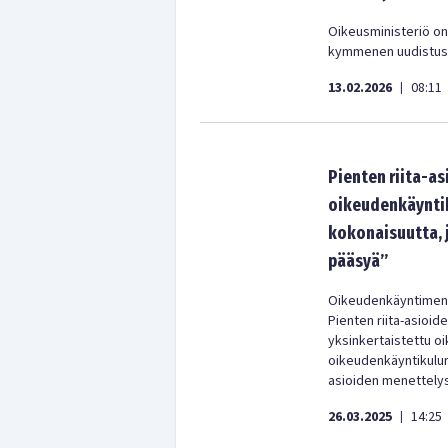
Oikeusministeriö on 
kymmenen uudistust
13.02.2026
08:11
|
Pienten riita-a
oikeudenkäyntik
kokonaisuutta, j
pääsyä”
Oikeudenkäyntimene
Pienten riita-asioid
yksinkertaistettu o
oikeudenkäyntikuluri
asioiden menettelys
26.03.2025
14:25
|