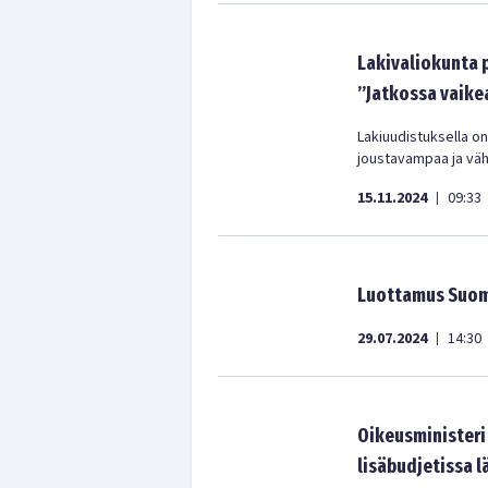
Lakivaliokunta 
”Jatkossa vaike
Lakiuudistuksella o
joustavampaa ja väh
15.11.2024
09:33
|
Luottamus Suom
29.07.2024
14:30
|
Oikeusministeri
lisäbudjetissa l