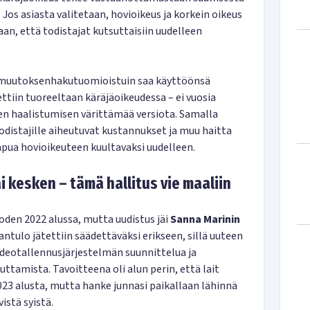
 Jos asiasta valitetaan, hovioikeus ja korkein oikeus
aan, että todistajat kutsuttaisiin uudelleen
ä muutoksenhakutuomioistuin saa käyttöönsä
ttiin tuoreeltaan käräjäoikeudessa – ei vuosia
n haalistumisen värittämää versiota. Samalla
odistajille aiheutuvat kustannukset ja muu haitta
apua hovioikeuteen kuultavaksi uudelleen.
i kesken – tämä hallitus vie maaliin
oden 2022 alussa, mutta uudistus jäi
Sanna Marinin
tulo jätettiin säädettäväksi erikseen, sillä uuteen
ideotallennusjärjestelmän suunnittelua ja
ttamista. Tavoitteena oli alun perin, että lait
023 alusta, mutta hanke junnasi paikallaan lähinnä
istä syistä.