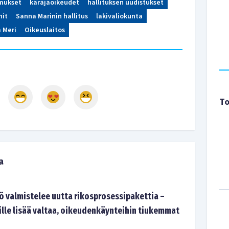
mukset
käräjäoikeudet
hallituksen uudistukset
nit
Sanna Marinin hallitus
lakivaliokunta
 Meri
Oikeuslaitos
To
a
ö valmistelee uutta rikosprosessipakettia –
ille lisää valtaa, oikeudenkäynteihin tiukemmat