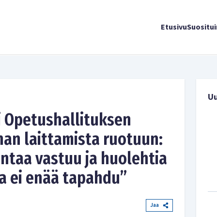
Etusivu
Suositu
U
i Opetushallituksen
an laittamista ruotuun:
ntaa vastuu ja huolehtia
sta ei enää tapahdu”
Jaa