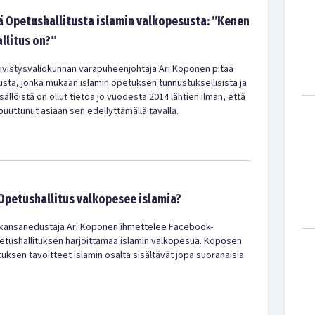
 Opetushallitusta islamin valkopesusta: ”Kenen
llitus on?”
vistysvaliokunnan varapuheenjohtaja Ari Koponen pitää
usta, jonka mukaan islamin opetuksen tunnustuksellisista ja
sällöistä on ollut tietoa jo vuodesta 2014 lähtien ilman, että
 puuttunut asiaan sen edellyttämällä tavalla.
Opetushallitus valkopesee islamia?
kansanedustaja Ari Koponen ihmettelee Facebook-
etushallituksen harjoittamaa islamin valkopesua. Koposen
ksen tavoitteet islamin osalta sisältävät jopa suoranaisia