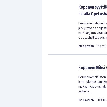
Koponen syyttää
asialla Opetusha
Perussuomalainen si
järkyttävänä paljast
harhaanjohtavista si
Opetushallitus olisi
08.05.2026
11:25
|
Koponen: Miksi 
Perussuomalaisten 
kirjoituksessaan Op
mukaan Opetushallitu
valheita.
02.04.2026
09:31
|