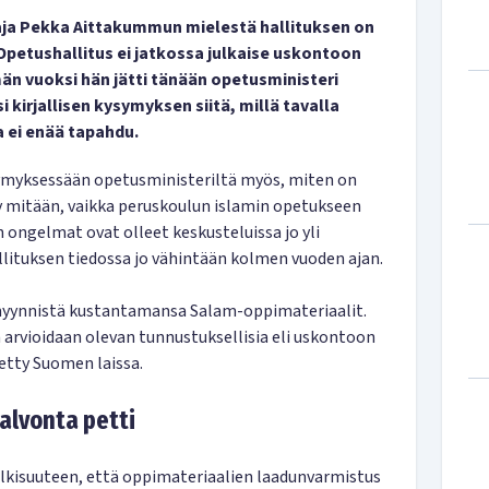
a Pekka Aittakummun mielestä hallituksen on
Opetushallitus ei jatkossa julkaise uskontoon
än vuoksi hän jätti tänään opetusministeri
 kirjallisen kysymyksen siitä, millä tavalla
a ei enää tapahdu.
ymyksessään opetusministeriltä myös, miten on
hty mitään, vaikka peruskoulun islamin opetukseen
ongelmat ovat olleet keskusteluissa jo yli
ituksen tiedossa jo vähintään kolmen vuoden ajan.
 myynnistä kustantamansa Salam-oppimateriaalit.
 arvioidaan olevan tunnustuksellisia eli uskontoon
letty Suomen laissa.
alvonta petti
ulkisuuteen, että oppimateriaalien laadunvarmistus