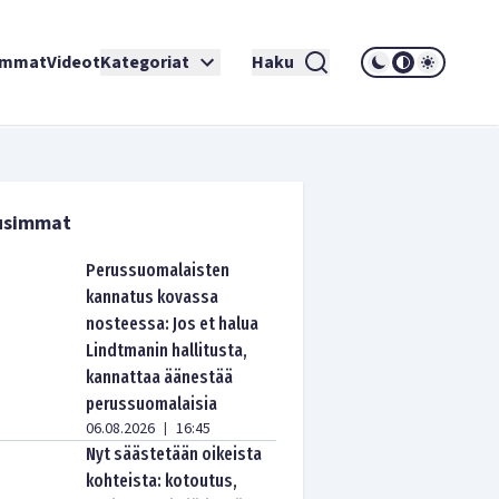
immat
Videot
Kategoriat
Haku
usimmat
Perussuomalaisten
kannatus kovassa
nosteessa: Jos et halua
Lindtmanin hallitusta,
kannattaa äänestää
perussuomalaisia
06.08.2026
16:45
|
Nyt säästetään oikeista
kohteista: kotoutus,