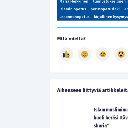
Maria Heikkinen
tunnustuksellinen 
islamin opetus
perusopetuslaki
A
uskonnonopetus
kirjallinen kysymys
Mitä mieltä?
Aiheeseen liittyviä artikkeleit
Islam musliminu
huoli heräsi Itäv
sharia”