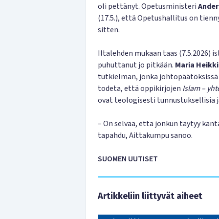
oli pettänyt. Opetusministeri
Ander
(17.5.), että Opetus­hallitus on tien
sitten.
Iltalehden mukaan taas (7.5.2026) i
puhuttanut jo pitkään.
Maria Heikk
tutkielman, jonka johtopäätöksissä
todeta, että oppikirjojen
Islam – yh
ovat teologisesti tunnustuksellisia j
– On selvää, että jonkun täytyy kanta
tapahdu, Aittakumpu sanoo.
SUOMEN UUTISET
Artikkeliin liittyvät aiheet