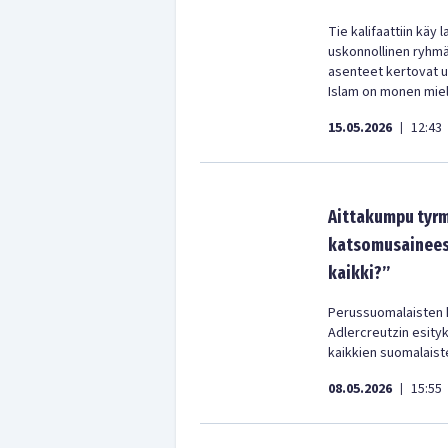
Tie kalifaattiin käy 
uskonnollinen ryhmä
asenteet kertovat 
Islam on monen miele
15.05.2026
12:43
|
Aittakumpu tyrm
katsomusaineest
kaikki?”
Perussuomalaisten 
Adlercreutzin esity
kaikkien suomalaiste
08.05.2026
15:55
|