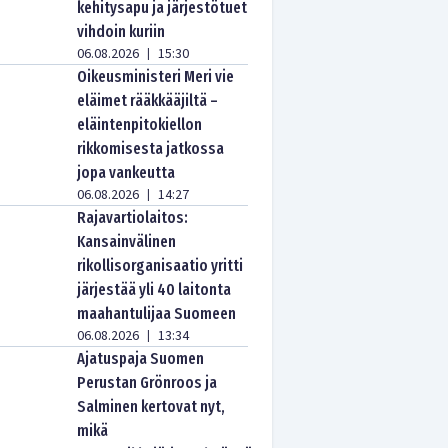
kehitysapu ja järjestötuet
vihdoin kuriin
06.08.2026
15:30
|
Oikeusministeri Meri vie
eläimet rääkkääjiltä –
eläintenpitokiellon
rikkomisesta jatkossa
jopa vankeutta
06.08.2026
14:27
|
Rajavartiolaitos:
Kansainvälinen
rikollisorganisaatio yritti
järjestää yli 40 laitonta
maahantulijaa Suomeen
06.08.2026
13:34
|
Ajatuspaja Suomen
Perustan Grönroos ja
Salminen kertovat nyt,
mikä