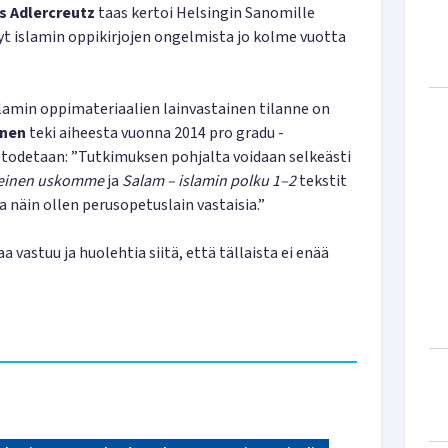
s Adlercreutz
taas kertoi Helsingin Sanomille
nyt islamin oppi­kirjojen ongelmista jo kolme vuotta
slamin oppimateriaalien lainvastainen tilanne on
inen
teki aiheesta vuonna 2014 pro gradu -
 todetaan: ”Tutkimuksen pohjalta voidaan selkeästi
teinen uskomme
ja
Salam – islamin polku 1–2
tekstit
a näin ollen perusopetuslain vastaisia.”
a vastuu ja huolehtia siitä, että tällaista ei enää