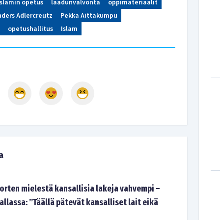
islamin opetus
laadunvalvonta
oppimateriaalit
nders Adlercreutz
Pekka Aittakumpu
opetushallitus
Islam
a
orten mielestä kansallisia lakeja vahvempi –
allassa: ”Täällä pätevät kansalliset lait eikä