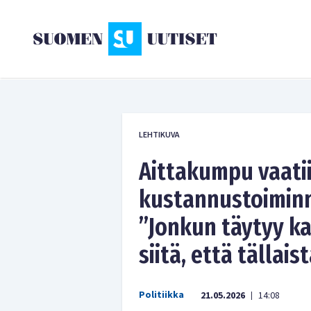
LEHTIKUVA
Aittakumpu vaati
kustannustoiminn
”Jonkun täytyy ka
siitä, että tällai
Politiikka
21.05.2026
14:08
|