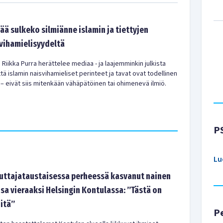
kää sulkeko silmiänne islamin ja tiettyjen
svihamielisyydeltä
i Riikka Purra herättelee mediaa - ja laajemminkin julkista
ttä islamin naisvihamieliset perinteet ja tavat ovat todellinen
eivät siis mitenkään vähäpätöinen tai ohimenevä ilmiö.
P
Lu
tajataustaisessa perheessä kasvanut nainen
sa vieraaksi Helsingin Kontulassa: ”Tästä on
-itä”
P