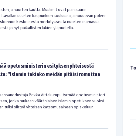
lasten ja nuorten kautta. Muslimit ovat pian suurin
 Itävallan suurten kaupunkien kouluissa ja nousevan polven
uskonnon keskeisestä merkityksestä nuorten elämässä.
stä jo nyt paikallisten lakien yläpuolella.
ää opetusministerin esityksen yhteisestä
To
a: ”Islamin takiako meidän pitäisi romuttaa
kansanedustaja Pekka Aittakumpu tyrmää opetusministeri
ksen, jonka mukaan vääränlaisen islamin opetuksen vuoksi
n tulisi siirtyä yhteisen katsomusaineen opiskeluun.