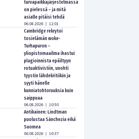
turvapaikkajärjestelmässä
on pielessä – ja mitä
asialle pitäisi tehdä
06.08.2026
12:01
|
Cambridge rekrytoi
tosielämän woke-
Turhapuron –
yliopistomaailma ihastui
plagioinnista epäiltyyn
rotuaktivistiin, unohti
tyystin lähdekritiikin ja
syyti hänelle
kunniatohtoruuksia kuin
saippuaa
06.08.2026
10:50
|
Antikainen: Lindtman
puolustaa Sánchezia eikä
Suomea
06.08.2026
10:37
|