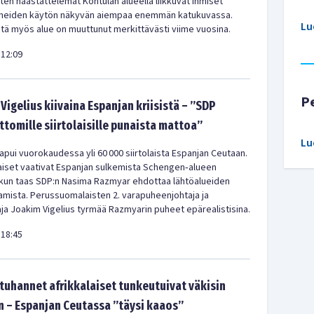
en haastattelemat Kontulan alueella liikkuvat ihmiset
meiden käytön näkyvän aiempaa enemmän katukuvassa.
Lu
ä myös alue on muuttunut merkittävästi viime vuosina.
12:09
P
Vigelius kiivaina Espanjan kriisistä – ”SDP
ittomille siirtolaisille punaista mattoa”
Lu
pui vuorokaudessa yli 60 000 siirtolaista Espanjan Ceutaan.
iset vaativat Espanjan sulkemista Schengen‑alueen
 kun taas SDP:n Nasima Razmyar ehdottaa lähtöalueiden
amista. Perussuomalaisten 2. varapuheenjohtaja ja
a Joakim Vigelius tyrmää Razmyarin puheet epärealistisina.
18:45
uhannet afrikkalaiset tunkeutuivat väkisin
 – Espanjan Ceutassa ”täysi kaaos”