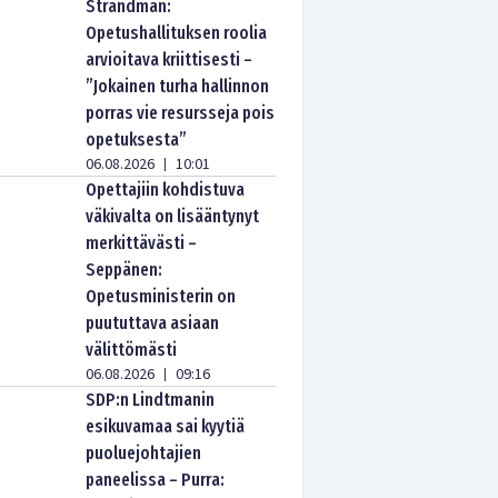
Strandman:
Opetushallituksen roolia
arvioitava kriittisesti –
”Jokainen turha hallinnon
porras vie resursseja pois
opetuksesta”
06.08.2026
10:01
|
Opettajiin kohdistuva
väkivalta on lisääntynyt
merkittävästi –
Seppänen:
Opetusministerin on
puututtava asiaan
välittömästi
06.08.2026
09:16
|
SDP:n Lindtmanin
esikuvamaa sai kyytiä
puoluejohtajien
paneelissa – Purra: