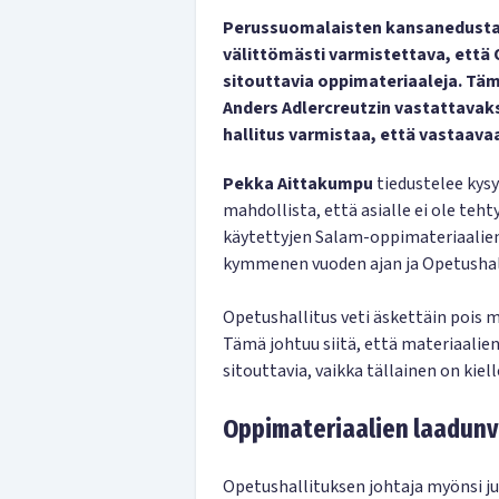
Perussuomalaisten kansanedustaj
välittömästi varmistettava, että 
sitouttavia oppimateriaaleja. Täm
Anders Adlercreutzin vastattavaksi
hallitus varmistaa, että vastaava
Pekka Aittakumpu
tiedustelee kys
mahdollista, että asialle ei ole te
käytettyjen Salam-oppimateriaalien 
kymmenen vuoden ajan ja Opetushall
Opetushallitus veti äskettäin pois
Tämä johtuu siitä, että materiaalien
sitouttavia, vaikka tällainen on kiel
Oppimateriaalien laadunv
Opetushallituksen johtaja myönsi j