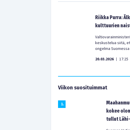
Riikka Purra: Äl
kulttuurien nai
Valtiovarainminister
keskustelua siitä, e
ongelma Suomessa – 
20.03.2026
17:25
|
Viikon suosituimmat
Maahanmuut
1
.
kokee olon
tullut Lähi