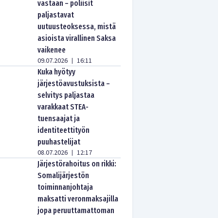
vastaan – poliisit
paljastavat
uutuusteoksessa, mistä
asioista virallinen Saksa
vaikenee
09.07.2026
16:11
|
Kuka hyötyy
järjestöavustuksista –
selvitys paljastaa
varakkaat STEA-
tuensaajat ja
identiteettityön
puuhastelijat
08.07.2026
12:17
|
Järjestörahoitus on rikki:
Somalijärjestön
toiminnanjohtaja
maksatti veronmaksajilla
jopa peruuttamattoman