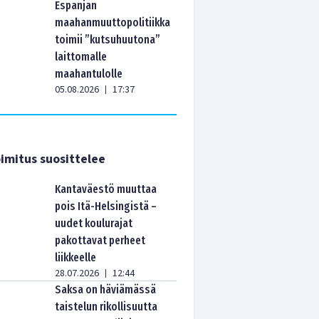
Espanjan
maahanmuuttopolitiikka
toimii ”kutsuhuutona”
laittomalle
maahantulolle
05.08.2026
17:37
|
imitus suosittelee
Kantaväestö muuttaa
pois Itä-Helsingistä –
uudet koulurajat
pakottavat perheet
liikkeelle
28.07.2026
12:44
|
Saksa on häviämässä
taistelun rikollisuutta