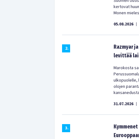
Suomen Uutist
kertovat huu
Monen mielest
05.08.2026
|
Razmyar ja 
2
.
levittää la
Marokosta saa
Perussuomala
ulkopuolelle,
olojen parant
kansanedustaj
31.07.2026
|
Kymmenet t
3
.
Eurooppaan