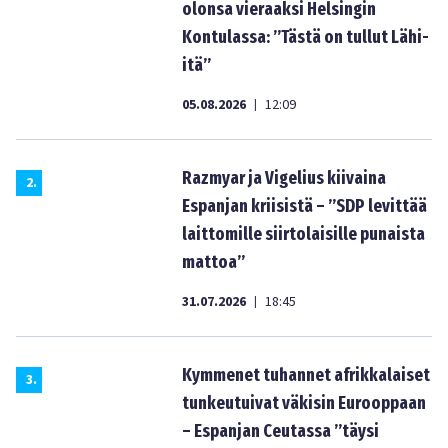
olonsa vieraaksi Helsingin
Kontulassa: ”Tästä on tullut Lähi-
itä”
05.08.2026
12:09
|
Razmyar ja Vigelius kiivaina
2
.
Espanjan kriisistä – ”SDP levittää
laittomille siirtolaisille punaista
mattoa”
31.07.2026
18:45
|
Kymmenet tuhannet afrikkalaiset
3
.
tunkeutuivat väkisin Eurooppaan
– Espanjan Ceutassa ”täysi