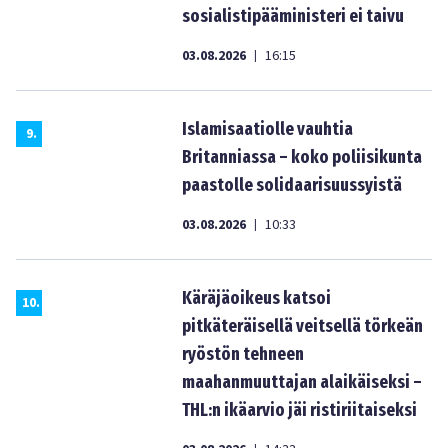
sosialistipääministeri ei taivu
03.08.2026
16:15
|
Islamisaatiolle vauhtia
9
.
Britanniassa – koko poliisikunta
paastolle solidaarisuussyistä
03.08.2026
10:33
|
Käräjäoikeus katsoi
10
.
pitkäteräisellä veitsellä törkeän
ryöstön tehneen
maahanmuuttajan alaikäiseksi –
THL:n ikäarvio jäi ristiriitaiseksi