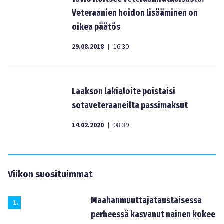
Veteraanien hoidon lisääminen on
oikea päätös
29.08.2018
16:30
|
Laakson lakialoite poistaisi
sotaveteraaneilta passimaksut
14.02.2020
08:39
|
Viikon suosituimmat
Maahanmuuttajataustaisessa
1
.
perheessä kasvanut nainen kokee