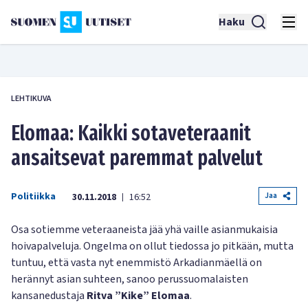
Haku
LEHTIKUVA
Elomaa: Kaikki sotaveteraanit
ansaitsevat paremmat palvelut
Politiikka
Jaa
30.11.2018
16:52
|
Osa sotiemme veteraaneista jää yhä vaille asianmukaisia
hoivapalveluja. Ongelma on ollut tiedossa jo pitkään, mutta
tuntuu, että vasta nyt enemmistö Arkadianmäellä on
herännyt asian suhteen, sanoo perussuomalaisten
kansanedustaja
Ritva ”Kike” Elomaa
.