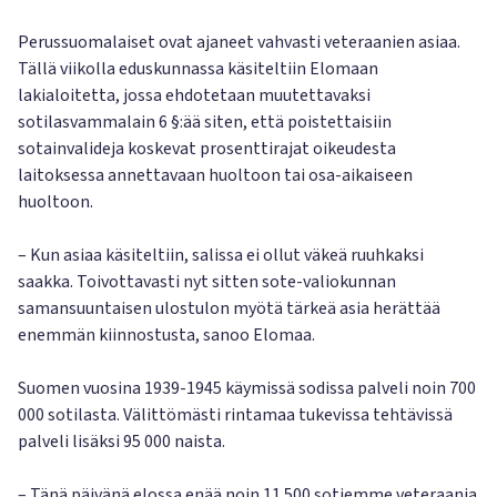
Perussuomalaiset ovat ajaneet vahvasti veteraanien asiaa.
Tällä viikolla eduskunnassa käsiteltiin Elomaan
lakialoitetta, jossa ehdotetaan muutettavaksi
sotilasvammalain 6 §:ää siten, että poistettaisiin
sotainvalideja koskevat prosenttirajat oikeudesta
laitoksessa annettavaan huoltoon tai osa-aikaiseen
huoltoon.
– Kun asiaa käsiteltiin, salissa ei ollut väkeä ruuhkaksi
saakka. Toivottavasti nyt sitten sote-valiokunnan
samansuuntaisen ulostulon myötä tärkeä asia herättää
enemmän kiinnostusta, sanoo Elomaa.
Suomen vuosina 1939-1945 käymissä sodissa palveli noin 700
000 sotilasta. Välittömästi rintamaa tukevissa tehtävissä
palveli lisäksi 95 000 naista.
– Tänä päivänä elossa enää noin 11 500 sotiemme veteraania