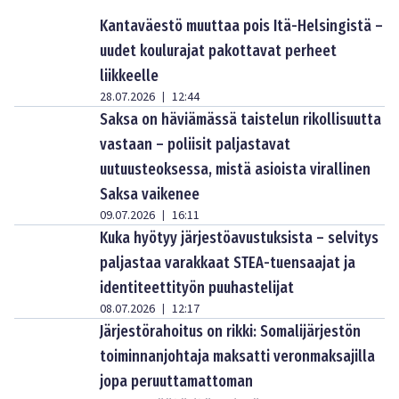
Kantaväestö muuttaa pois Itä-Helsingistä –
uudet koulurajat pakottavat perheet
liikkeelle
28.07.2026
12:44
|
Saksa on häviämässä taistelun rikollisuutta
vastaan – poliisit paljastavat
uutuusteoksessa, mistä asioista virallinen
Saksa vaikenee
09.07.2026
16:11
|
Kuka hyötyy järjestöavustuksista – selvitys
paljastaa varakkaat STEA-tuensaajat ja
identiteettityön puuhastelijat
08.07.2026
12:17
|
Järjestörahoitus on rikki: Somalijärjestön
toiminnanjohtaja maksatti veronmaksajilla
jopa peruuttamattoman