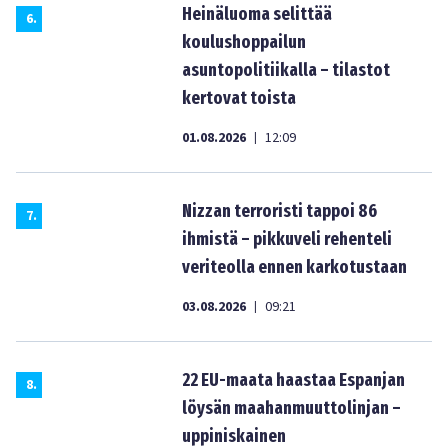
Heinäluoma selittää
6
.
koulushoppailun
asuntopolitiikalla – tilastot
kertovat toista
01.08.2026
12:09
|
Nizzan terroristi tappoi 86
7
.
ihmistä – pikkuveli rehenteli
veriteolla ennen karkotustaan
03.08.2026
09:21
|
22 EU-maata haastaa Espanjan
8
.
löysän maahanmuuttolinjan –
uppiniskainen