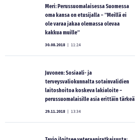
Meri: Perussuomalaisessa Suomessa
oma kansa on etusijalla – ”Meillä ei
ole varaa jakaa olemassa olevaa
kakkua muille”
30.08.2018
11:24
|
Juvonen: Sosiaali- ja
terveysvaliokunnalta sotainvalidien
laitoshoitoa koskeva lakialoite –
perussuomalaisille asia erittäin tärkeä
29.11.2018
13:34
|
Tavio iloitsee veteraaniratkaisusta: