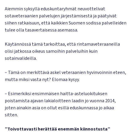
Aiemmin syksyllä eduskuntaryhmät neuvottelivat
sotaveteraanien palvelujen järjestämisestä ja päätyivät
siihen ratkaisuun, että kaikkien Suomen sodissa palvelleiden
tulee olla tasavertaisessa asemassa.
Käytännössä tämä tarkoittaa, että rintamaveteraaneilla
olisi jatkossa oikeus samoihin palveluihin kuin
sotainvalideilla.
– Tämä on merkittävä askel veteraanien hyvinvoinnin eteen,
mutta miksi vasta nyt? Elomaa kysyy.
– Esimerkiksi ensimmäisen haitta-asteluokituksen
poistamista ajavan lakialoitteen laadin jo vuonna 2014,
joten ainakin asia on ollut esillä eduskunnassa jo aikaa
sitten.
”Toivottavasti herättää enemmän kiinnostusta”