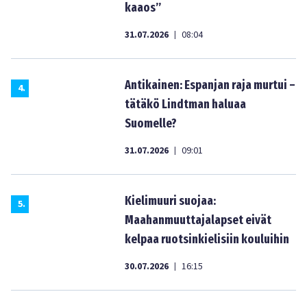
kaaos”
31.07.2026
08:04
|
Antikainen: Espanjan raja murtui –
4
.
tätäkö Lindtman haluaa
Suomelle?
31.07.2026
09:01
|
Kielimuuri suojaa:
5
.
Maahanmuuttajalapset eivät
kelpaa ruotsinkielisiin kouluihin
30.07.2026
16:15
|