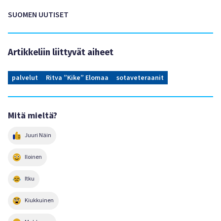
SUOMEN UUTISET
Artikkeliin liittyvät aiheet
palvelut
Ritva ”Kike” Elomaa
sotaveteraanit
Mitä mieltä?
Juuri Näin
Iloinen
Itku
Kiukkuinen