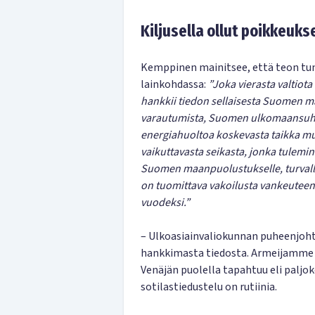
Kiljusella ollut poikkeukse
Kemppinen mainitsee, että teon tun
lainkohdassa:
”Joka vierasta valtio
hankkii tiedon sellaisesta Suomen m
varautumista, Suomen ulkomaansuhte
energiahuoltoa koskevasta taikka mu
vaikuttavasta seikasta, jonka tulemin
Suomen maanpuolustukselle, turvalli
on tuomittava vakoilusta vankeutee
vuodeksi.”
– Ulkoasiainvaliokunnan puheenjoht
hankkimasta tiedosta. Armeijamme o
Venäjän puolella tapahtuu eli paljoko
sotilastiedustelu on rutiinia.