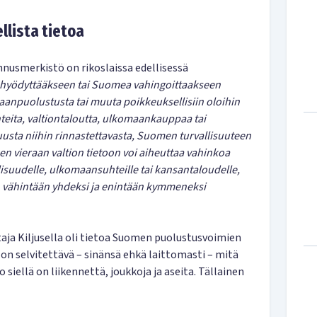
llista tietoa
nusmerkistö on rikoslaissa edellisessä
ta hyödyttääkseen tai Suomea vahingoittaakseen
aanpuolustusta tai muuta poikkeuksellisiin oloihin
ita, valtiontaloutta, ulkomaankauppaa tai
usta niihin rinnastettavasta, Suomen turvallisuuteen
en vieraan valtion tietoon voi aiheuttaa vahinkoa
suudelle, ulkomaansuhteille tai kansantaloudelle,
n vähintään yhdeksi ja enintään kymmeneksi
aja Kiljusella oli tietoa Suomen puolustusvoimien
n selvitettävä – sinänsä ehkä laittomasti – mitä
 siellä on liikennettä, joukkoja ja aseita. Tällainen