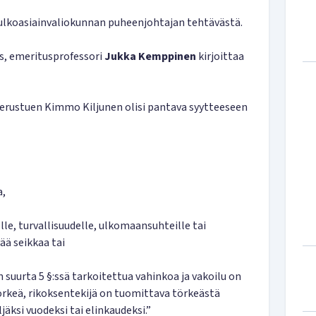
a ulkoasiainvaliokunnan puheenjohtajan tehtävästä.
s, emeritusprofessori
Jukka Kemppinen
kirjoittaa
erustuen Kimmo Kiljunen olisi pantava syytteeseen
a,
e, turvallisuudelle, ulkomaansuhteille tai
ää seikkaa tai
suurta 5 §:ssä tarkoitettua vahinkoa ja vakoilu on
rkeä, rikoksentekijä on tuomittava törkeästä
äksi vuodeksi tai elinkaudeksi.”