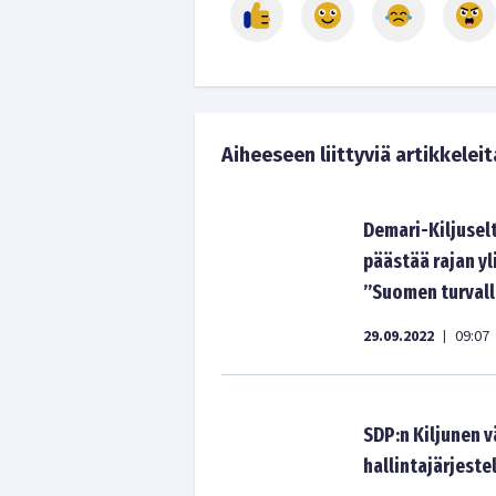
Aiheeseen liittyviä artikkeleit
Demari-Kiljuselt
päästää rajan yl
”Suomen turvall
29.09.2022
09:07
|
SDP:n Kiljunen v
hallintajärjeste