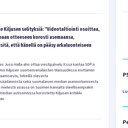
le Kiljusen selityksiä: ”Videotaltiointi osoittaa,
seaan otteeseen korosti asemaansa,
sitä, että hänellä on pääsy arkaluonteiseen
 Jussi Halla-aho ottaa viestipalvelu X:ssä kantaa SDP:n
o Kiljusen suomenvenäläisten tilaisuudessa esittämiin
P
avaamisesta, tekeillä olevasta
insäädännöstä sekä suomalaisen median asennoitumisesta
n mielestä asiassa on Suomen kannalta oleellisempiakin
Lu
median uutisoinnissa korostettu Kiljusen kritiikki
an.
P