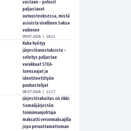
vastaan – poliisit
paljastavat
uutuusteoksessa, mistä
asioista virallinen Saksa
vaikenee
09.07.2026
16:11
|
Kuka hyötyy
järjestöavustuksista –
selvitys paljastaa
varakkaat STEA-
tuensaajat ja
identiteettityön
puuhastelijat
08.07.2026
12:17
|
Järjestörahoitus on rikki:
Somalijärjestön
toiminnanjohtaja
maksatti veronmaksajilla
jopa peruuttamattoman