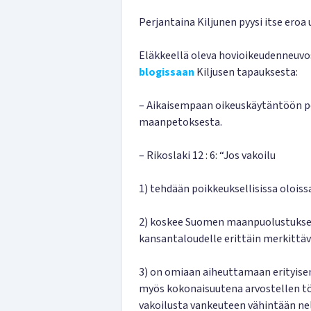
Perjantaina Kiljunen pyysi itse ero
Eläkkeellä oleva hovioikeudenneuvo
blogissaan
Kiljusen tapauksesta:
– Aikaisempaan oikeuskäytäntöön p
maanpetoksesta.
– Rikoslaki 12 : 6: “Jos vakoilu
1) tehdään poikkeuksellisissa oloiss
2) koskee Suomen maanpuolustuksell
kansantaloudelle erittäin merkittäv
3) on omiaan aiheuttamaan erityisen 
myös kokonaisuutena arvostellen tö
vakoilusta vankeuteen vähintään nelj