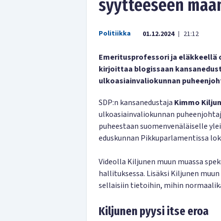
syytteeseen maa
Politiikka
01.12.2024
21:12
|
Emeritusprofessori ja eläkkeell
kirjoittaa blogissaan kansanedust
ulkoasiainvaliokunnan puheenjoh
SDP:n kansanedustaja
Kimmo Kilju
ulkoasiainvaliokunnan puheenjohtaja
puheestaan suomenvenäläiselle yleis
eduskunnan Pikkuparlamentissa lok
Videolla Kiljunen muun muassa spekul
hallituksessa. Lisäksi Kiljunen muun
sellaisiin tietoihin, mihin normaalik
Kiljunen pyysi itse eroa