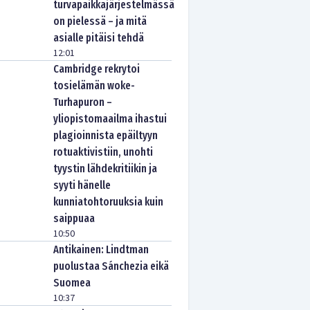
turvapaikkajärjestelmässä
on pielessä – ja mitä
asialle pitäisi tehdä
12:01
Cambridge rekrytoi
tosielämän woke-
Turhapuron –
yliopistomaailma ihastui
plagioinnista epäiltyyn
rotuaktivistiin, unohti
tyystin lähdekritiikin ja
syyti hänelle
kunniatohtoruuksia kuin
saippuaa
10:50
Antikainen: Lindtman
puolustaa Sánchezia eikä
Suomea
10:37