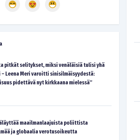
a
a pitkät selitykset, miksi venäläisiä tulisi yhä
i – Leena Meri varoitti sinisilmäisyydestä:
isuus pidettävä nyt kirkkaana mielessä”
äläyttää maailmanlaajuista poliittista
lmää ja globaalia verotusoikeutta