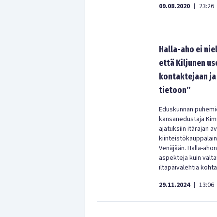
09.08.2020
23:26
|
Halla-aho ei nie
että Kiljunen u
kontaktejaan ja 
tietoon”
Eduskunnan puhemies
kansanedustaja Kimm
ajatuksiin itärajan 
kiinteistökauppala
Venäjään. Halla-aho
aspekteja kuin valta
iltapäivälehtiä kohta
29.11.2024
13:06
|