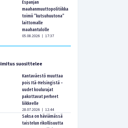
Espanjan
maahanmuuttopolitiikka
toimii ”kutsuhuutona”
laittomalle
maahantulolle
05.08.2026
17:37
|
imitus suosittelee
Kantaväestö muuttaa
pois Itä-Helsingistä –
uudet koulurajat
pakottavat perheet
liikkeelle
28.07.2026
12:44
|
Saksa on häviämässä
taistelun rikollisuutta