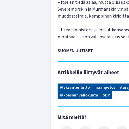
– Itse en tiedä asiaa, mutta olisi u
Severemorskin ja Murmanskin ympärill
muodostelmia, Kemppinen kirjoitta
– Useat ministerit ja jotkut kansaned
moni saa – se on valtiosalaisuus sek
SUOMEN UUTISET
Artikkeliin liittyvät aiheet
Aleksanteriliitto
maanpetos
itära
ulkoasiainvaliokunta
SDP
Mitä mieltä?