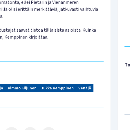
skomatonta, ellei Pietarin ja Vienanmeren
ä olisi erittäin merkittäviä, jatkuvasti vaihtuvia
a.
ustajat saavat tietoa tällaisista asioista. Kuinka
in, Kemppinen kirjoittaa.
To
ja
Kimmo Kiljunen
Jukka Kemppinen
Venäjä