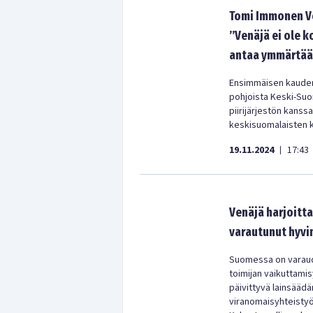
Tomi Immonen Ve
”Venäjä ei ole k
antaa ymmärtää
Ensimmäisen kauden
pohjoista Keski-Su
piirijärjestön kanss
keskisuomalaisten 
19.11.2024
17:43
|
Venäjä harjoitta
varautunut hyvin
Suomessa on varaudut
toimijan vaikuttamisy
päivittyvä lainsäädä
viranomaisyhteistyö