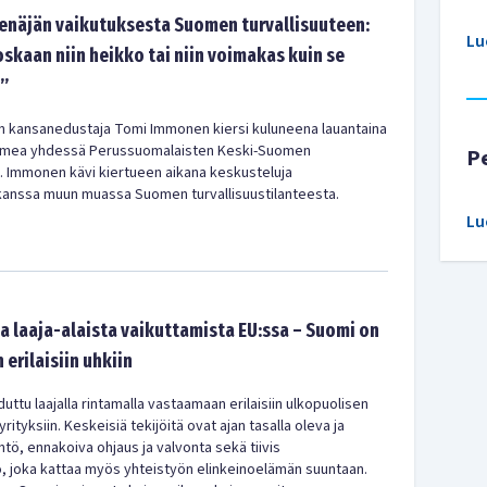
näjän vaikutuksesta Suomen turvallisuuteen:
Lu
oskaan niin heikko tai niin voimakas kuin se
”
 kansanedustaja Tomi Immonen kiersi kuluneena lauantaina
omea yhdessä Perussuomalaisten Keski-Suomen
P
a. Immonen kävi kiertueen aikana keskusteluja
kanssa muun muassa Suomen turvallisuustilanteesta.
Lu
a laaja-alaista vaikuttamista EU:ssa – Suomi on
 erilaisiin uhkiin
tu laajalla rintamalla vastaamaan erilaisiin ulkopuolisen
rityksiin. Keskeisiä tekijöitä ovat ajan tasalla oleva ja
ntö, ennakoiva ohjaus ja valvonta sekä tiivis
, joka kattaa myös yhteistyön elinkeinoelämän suuntaan.