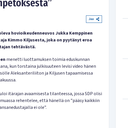
npetoksesta”
Jaa
ä oleva hovioikeudenneuvos Jukka Kemppinen
aja Kimmo Kiljusesta, joka on pyytänyt eroa
tajan tehtävästä.
nen
menetti luottamuksen toimia eduskunnan
na, kun torstaina julkisuuteen levisi video hänen
ölle Aleksanteriliiton ja Kiljusen tapaamisessa
akuussa.
oi itärajan avaamisesta tilanteessa, jossa SDP olisi
 muassa rehentelee, että hänellä on ”pääsy kaikkiin
ansanedustajalla ei ole”.