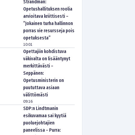
Strandman:
Opetushallituksen roolia
arvioitava kriittisesti –
”Jokainen turha hallinnon
porras vie resursseja pois
opetuksesta”
10:01
Opettajiin kohdistuva
väkivalta on lisääntynyt
merkittävästi –
Seppänen:
Opetusministerin on
puututtava asiaan
välittömästi
09:16
SDP:n Lindtmanin
esikuvamaa sai kyytiä
puoluejohtajien
paneelissa – Purra: