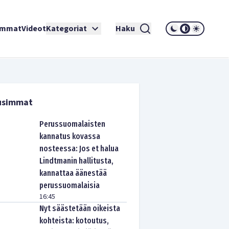
immat
Videot
Kategoriat
Haku
usimmat
Perussuomalaisten
kannatus kovassa
nosteessa: Jos et halua
Lindtmanin hallitusta,
kannattaa äänestää
perussuomalaisia
16:45
Nyt säästetään oikeista
kohteista: kotoutus,