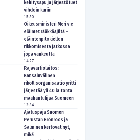
kehitysapu ja järjestötuet
vihdoin kuriin
15:30
Oikeusministeri Meri vie
eläimet rääkkääjiltä –
eläintenpitokiellon
rikkomisesta jatkossa
jopa vankeutta
14:27
Rajavartiolaitos:
Kansainvälinen
rikollisorganisaatio yritti
järjestää yli 40 laitonta
maahantulijaa Suomeen
13:34
Ajatuspaja Suomen
Perustan Grönroos ja
Salminen kertovat nyt,
mikä