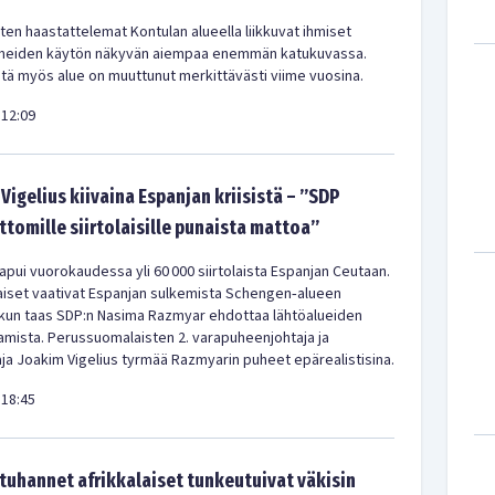
en haastattelemat Kontulan alueella liikkuvat ihmiset
meiden käytön näkyvän aiempaa enemmän katukuvassa.
ä myös alue on muuttunut merkittävästi viime vuosina.
12:09
Vigelius kiivaina Espanjan kriisistä – ”SDP
ittomille siirtolaisille punaista mattoa”
pui vuorokaudessa yli 60 000 siirtolaista Espanjan Ceutaan.
iset vaativat Espanjan sulkemista Schengen‑alueen
 kun taas SDP:n Nasima Razmyar ehdottaa lähtöalueiden
amista. Perussuomalaisten 2. varapuheenjohtaja ja
a Joakim Vigelius tyrmää Razmyarin puheet epärealistisina.
18:45
uhannet afrikkalaiset tunkeutuivat väkisin