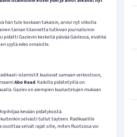
alin islamismin kovin ydin ja aivot alkavat nyt
 hän tule koskaan takaisin, arvioi nyt viikolla
ainen tämän tilannetta tutkivan journalismin
isi pidätti Gazievin keskellä päivää Gävlessä, eivätkä
en syytä edes omaisille.
radikaali-islamistit kuuluvat samaan verkostoon,
 imaami
Abo Raad
. Kaikilla pidätetyillä on
uualla. Gaziev on aiempien kuulustelujen mukaan
hipihiljaa kevään pidätyksistä.
uitenkin selvästi tullut täyteen. Radikaalille
a osoittaa selvät rajat sille, miten Ruotsissa voi