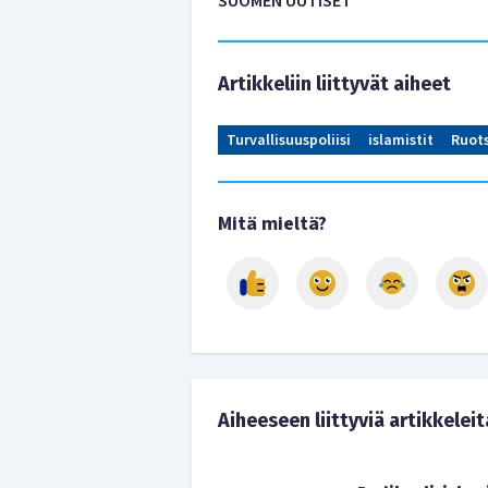
SUOMEN UUTISET
Artikkeliin liittyvät aiheet
Turvallisuuspoliisi
islamistit
Ruots
Mitä mieltä?
Aiheeseen liittyviä artikkeleit