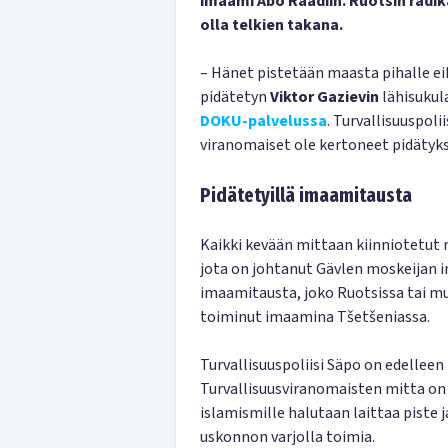
imaami Abo Raadiin. Ruotsin radika
olla telkien takana.
– Hänet pistetään maasta pihalle eikä
pidätetyn
Viktor Gazievin
lähisukul
DOKU-palvelussa
. Turvallisuuspoli
viranomaiset ole kertoneet pidätyks
Pidätetyillä imaamitausta
Kaikki kevään mittaan kiinniotetut 
jota on johtanut Gävlen moskeijan
imaamitausta, joko Ruotsissa tai m
toiminut imaamina Tšetšeniassa.
Turvallisuuspoliisi Säpo on edelleen 
Turvallisuusviranomaisten mitta on k
islamismille halutaan laittaa piste j
uskonnon varjolla toimia.