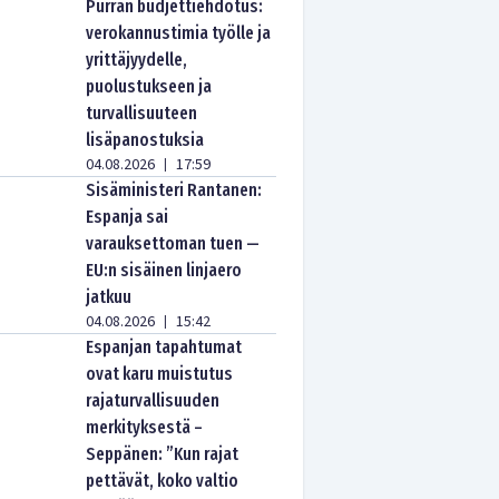
Purran budjettiehdotus:
verokannustimia työlle ja
yrittäjyydelle,
puolustukseen ja
turvallisuuteen
lisäpanostuksia
04.08.2026
17:59
|
Sisäministeri Rantanen:
Espanja sai
varauksettoman tuen —
EU:n sisäinen linjaero
jatkuu
04.08.2026
15:42
|
Espanjan tapahtumat
ovat karu muistutus
rajaturvallisuuden
merkityksestä –
Seppänen: ”Kun rajat
pettävät, koko valtio