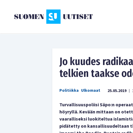
Jo kuudes radikaal
telkien taakse o
Politiikka
Ulkomaat
25.05.2019
|
Turvallisuuspoliisi Säpo:n operaat
höyryllä. Kevään mittaan on otettu
vaaralliseksi luokiteltua islamis
pidätetty on kansallisuudeltaan t