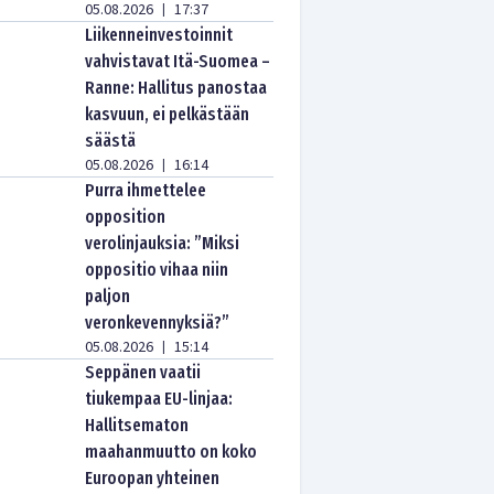
05.08.2026
17:37
|
Liikenneinvestoinnit
vahvistavat Itä-Suomea –
Ranne: Hallitus panostaa
kasvuun, ei pelkästään
säästä
05.08.2026
16:14
|
Purra ihmettelee
opposition
verolinjauksia: ”Miksi
oppositio vihaa niin
paljon
veronkevennyksiä?”
05.08.2026
15:14
|
Seppänen vaatii
tiukempaa EU-linjaa:
Hallitsematon
maahanmuutto on koko
Euroopan yhteinen