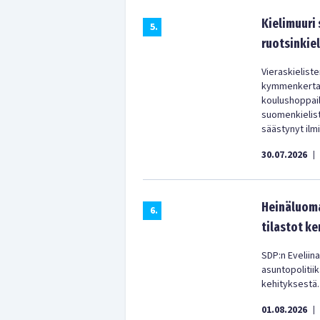
Kielimuuri
5
.
ruotsinkiel
Vieraskielist
kymmenkertain
koulushoppail
suomenkielist
säästynyt ilm
30.07.2026
|
Heinäluoma
6
.
tilastot ke
SDP:n Eveliina
asuntopolitii
kehityksestä.
01.08.2026
|