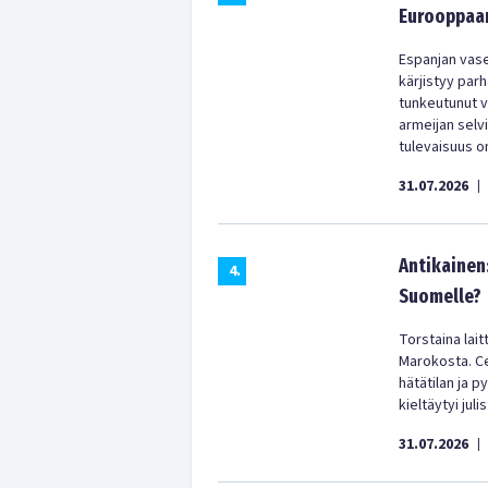
Eurooppaan
Espanjan vas
kärjistyy parh
tunkeutunut vä
armeijan selv
tulevaisuus on
31.07.2026
|
Antikainen
4
.
Suomelle?
Torstaina lai
Marokosta. Ceu
hätätilan ja p
kieltäytyi jul
31.07.2026
|