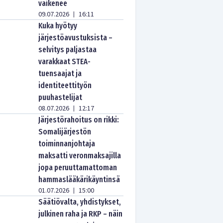
vaikenee
09.07.2026
16:11
|
Kuka hyötyy
järjestöavustuksista –
selvitys paljastaa
varakkaat STEA-
tuensaajat ja
identiteettityön
puuhastelijat
08.07.2026
12:17
|
Järjestörahoitus on rikki:
Somalijärjestön
toiminnanjohtaja
maksatti veronmaksajilla
jopa peruuttamattoman
hammaslääkärikäyntinsä
01.07.2026
15:00
|
Säätiövalta, yhdistykset,
julkinen raha ja RKP – näin