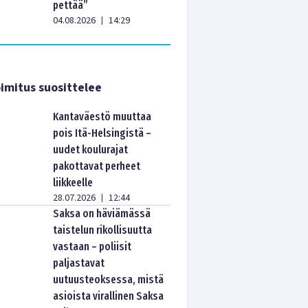
pettää”
04.08.2026
14:29
|
imitus suosittelee
Kantaväestö muuttaa
pois Itä-Helsingistä –
uudet koulurajat
pakottavat perheet
liikkeelle
28.07.2026
12:44
|
Saksa on häviämässä
taistelun rikollisuutta
vastaan – poliisit
paljastavat
uutuusteoksessa, mistä
asioista virallinen Saksa