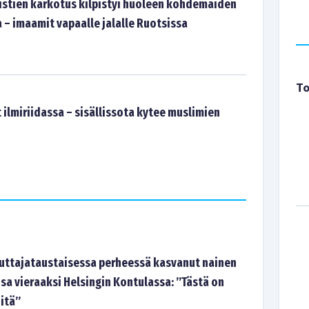
istien karkotus kilpistyi huoleen kohdemaiden
 – imaamit vapaalle jalalle Ruotsissa
To
ilmiriidassa – sisällissota kytee muslimien
tajataustaisessa perheessä kasvanut nainen
sa vieraaksi Helsingin Kontulassa: ”Tästä on
-itä”