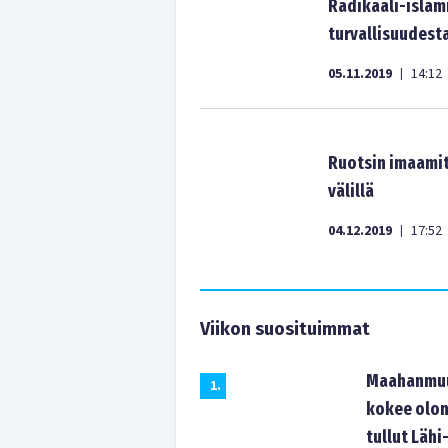
Radikaali-islam
turvallisuudesta
05.11.2019
14:12
|
Ruotsin imaamit 
välillä
04.12.2019
17:52
|
Viikon suosituimmat
Maahanmuut
1
.
kokee olon
tullut Lähi