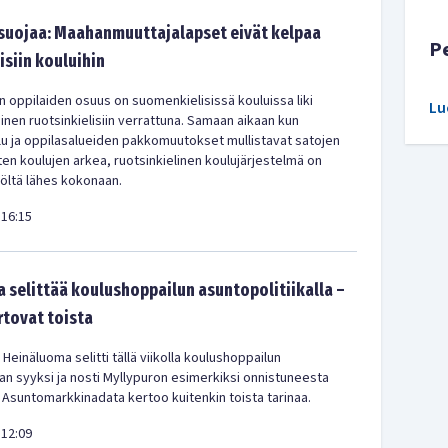
 suojaa: Maahanmuuttajalapset eivät kelpaa
P
isiin kouluihin
en oppilaiden osuus on suomenkielisissä kouluissa liki
Lu
en ruotsinkielisiin verrattuna. Samaan aikaan kun
u ja oppilasalueiden pakkomuutokset mullistavat satojen
en koulujen arkea, ruotsinkielinen koulujärjestelmä on
iöltä lähes kokonaan.
16:15
 selittää koulushoppailun asuntopolitiikalla –
rtovat toista
 Heinäluoma selitti tällä viikolla koulushoppailun
kan syyksi ja nosti Myllypuron esimerkiksi onnistuneesta
 Asuntomarkkinadata kertoo kuitenkin toista tarinaa.
12:09