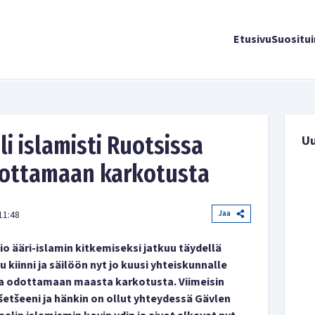
Etusivu
Suositu
i islamisti Ruotsissa
U
dottamaan karkotusta
Jaa
11:48
io ääri-islamin kitkemiseksi jatkuu täydellä
 kiinni ja säilöön nyt jo kuusi yhteiskunnalle
tia odottamaan maasta karkotusta. Viimeisin
šetšeeni ja hänkin on ollut yhteydessä Gävlen