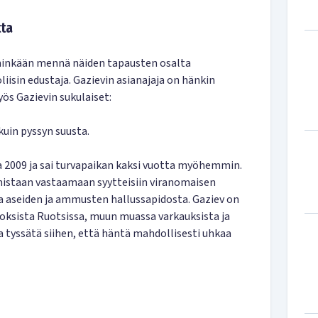
tta
nkään mennä näiden tapausten osalta
liisin edustaja. Gazievin asianajaja on hänkin
ös Gazievin sukulaiset:
kuin pyssyn suusta.
a 2009 ja sai turvapaikan kaksi vuotta myöhemmin.
istaan vastaamaan syytteisiin viranomaisen
 aseiden ja ammusten hallussapidosta. Gaziev on
oksista Ruotsissa, muun muassa varkauksista ja
a tyssätä siihen, että häntä mahdollisesti uhkaa