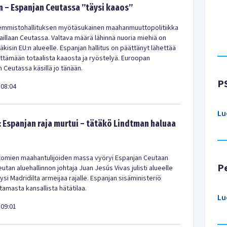
 – Espanjan Ceutassa ”täysi kaaos”
emmistohallituksen myötäsukainen maahanmuuttopolitiikka
aillaan Ceutassa. Valtava määrä lähinnä nuoria miehiä on
kisin EU:n alueelle. Espanjan hallitus on päättänyt lähettää
ittämään totaalista kaaosta ja ryöstelyä. Euroopan
 Ceutassa käsillä jo tänään.
P
08:04
Lu
: Espanjan raja murtui – tätäkö Lindtman haluaa
ttomien maahantulijoiden massa vyöryi Espanjan Ceutaan
P
tan aluehallinnon johtaja Juan Jesús Vivas julisti alueelle
yysi Madridilta armeijaa rajalle. Espanjan sisäministeriö
istamasta kansallista hätätilaa.
Lu
09:01