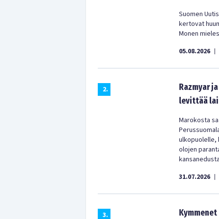
Suomen Uutist
kertovat huu
Monen mielest
05.08.2026
|
Razmyar ja 
2
.
levittää la
Marokosta saa
Perussuomala
ulkopuolelle,
olojen parant
kansanedustaj
31.07.2026
|
Kymmenet t
3
.