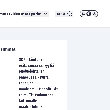
immat
Videot
Kategoriat
Haku
usimmat
SDP:n Lindtmanin
esikuvamaa sai kyytiä
puoluejohtajien
paneelissa – Purra:
Espanjan
maahanmuuttopolitiikka
toimii ”kutsuhuutona”
laittomalle
maahantulolle