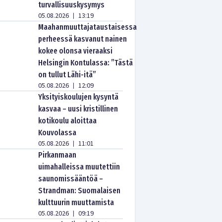
turvallisuuskysymys
05.08.2026
13:19
|
Maahanmuuttajataustaisessa
perheessä kasvanut nainen
kokee olonsa vieraaksi
Helsingin Kontulassa: ”Tästä
on tullut Lähi-itä”
05.08.2026
12:09
|
Yksityiskoulujen kysyntä
kasvaa – uusi kristillinen
kotikoulu aloittaa
Kouvolassa
05.08.2026
11:01
|
Pirkanmaan
uimahalleissa muutettiin
saunomissääntöä –
Strandman: Suomalaisen
kulttuurin muuttamista
05.08.2026
09:19
|