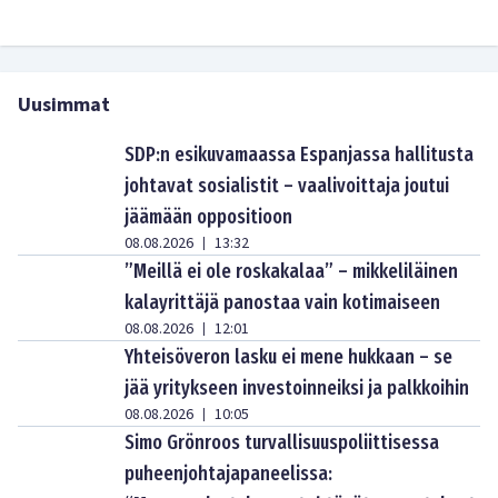
Uusimmat
SDP:n esikuvamaassa Espanjassa hallitusta
johtavat sosialistit – vaalivoittaja joutui
jäämään oppositioon
08.08.2026
13:32
|
”Meillä ei ole roskakalaa” – mikkeliläinen
kalayrittäjä panostaa vain kotimaiseen
08.08.2026
12:01
|
Yhteisöveron lasku ei mene hukkaan – se
jää yritykseen investoinneiksi ja palkkoihin
08.08.2026
10:05
|
Simo Grönroos turvallisuuspoliittisessa
puheenjohtajapaneelissa: