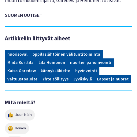
muun turhuuden sijasta, Garedew ja Heinonen toteavat.
SUOMEN UUTISET
Artikkeliin liittyvät aiheet
nuorisoval
oppilaslähtöinen välituntitoiminta
Miida Kurttila
Lila Heinonen
nuorten pahoinvointi
Kaisa Garedew
kännykkäkielto
hyvinvointi
valtuustoaloite
Yhteisöllisyys
Jyväskylä
Lapset ja nuoret
Mitä mieltä?
Juuri Näin
Iloinen