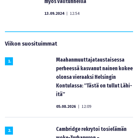
myös välitunneilla
13.09.2024
12:54
|
Viikon suosituimmat
Maahanmuuttajataustaisessa
1
.
perheessä kasvanut nainen kokee
olonsa vieraaksi Helsingin
Kontulassa: ”Tästä on tullut Lähi-
itä”
05.08.2026
12:09
|
Cambridge rekrytoi tosielämän
2
.
woke-Turhapuron –