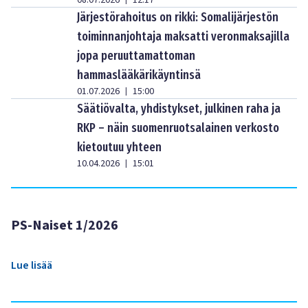
08.07.2026
12:17
Järjestörahoitus on rikki: Somalijärjestön
toiminnanjohtaja maksatti veronmaksajilla
jopa peruuttamattoman
hammaslääkärikäyntinsä
01.07.2026
15:00
|
Säätiövalta, yhdistykset, julkinen raha ja
RKP – näin suomenruotsalainen verkosto
kietoutuu yhteen
10.04.2026
15:01
|
PS-Naiset 1/2026
Lue lisää