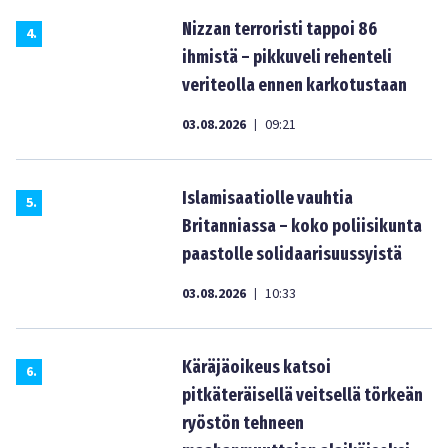
Nizzan terroristi tappoi 86
4
.
ihmistä – pikkuveli rehenteli
veriteolla ennen karkotustaan
03.08.2026
09:21
|
Islamisaatiolle vauhtia
5
.
Britanniassa – koko poliisikunta
paastolle solidaarisuussyistä
03.08.2026
10:33
|
Käräjäoikeus katsoi
6
.
pitkäteräisellä veitsellä törkeän
ryöstön tehneen