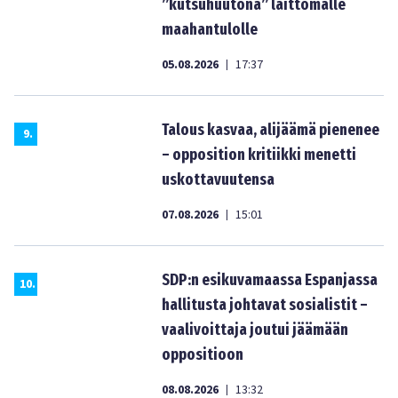
”kutsuhuutona” laittomalle
maahantulolle
05.08.2026
17:37
|
Talous kasvaa, alijäämä pienenee
9
.
– opposition kritiikki menetti
uskottavuutensa
07.08.2026
15:01
|
SDP:n esikuvamaassa Espanjassa
10
.
hallitusta johtavat sosialistit –
vaalivoittaja joutui jäämään
oppositioon
08.08.2026
13:32
|