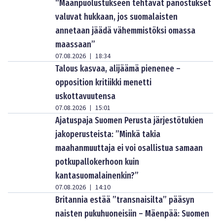
“Maanpuolustukseen tehtävät panostukset
valuvat hukkaan, jos suomalaisten
annetaan jäädä vähemmistöksi omassa
maassaan”
07.08.2026
18:34
|
Talous kasvaa, alijäämä pienenee –
opposition kritiikki menetti
uskottavuutensa
07.08.2026
15:01
|
Ajatuspaja Suomen Perusta järjestötukien
jakoperusteista: ”Minkä takia
maahanmuuttaja ei voi osallistua samaan
potkupallokerhoon kuin
kantasuomalainenkin?”
07.08.2026
14:10
|
Britannia estää ”transnaisilta” pääsyn
naisten pukuhuoneisiin – Mäenpää: Suomen