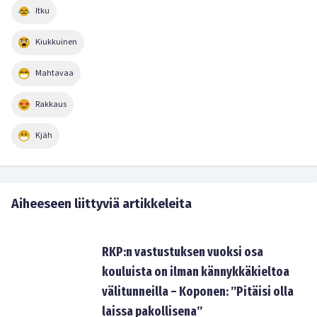
Itku
Kiukkuinen
Mahtavaa
Rakkaus
Kjäh
Aiheeseen liittyviä artikkeleita
RKP:n vastustuksen vuoksi osa
kouluista on ilman kännykkäkieltoa
välitunneilla – Koponen: ”Pitäisi olla
laissa pakollisena”