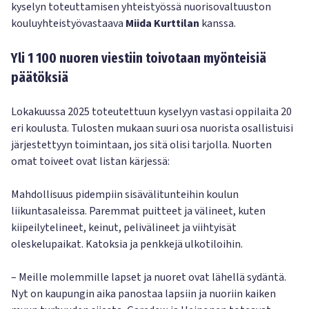
kyselyn toteuttamisen yhteistyössä nuorisovaltuuston
kouluyhteistyövastaava
Miida Kurttilan
kanssa.
Yli 1 100 nuoren viestiin toivotaan myönteisiä
päätöksiä
Lokakuussa 2025 toteutettuun kyselyyn vastasi oppilaita 20
eri koulusta. Tulosten mukaan suuri osa nuorista osallistuisi
järjestettyyn toimintaan, jos sitä olisi tarjolla. Nuorten
omat toiveet ovat listan kärjessä:
Mahdollisuus pidempiin sisävälitunteihin koulun
liikuntasaleissa. Paremmat puitteet ja välineet, kuten
kiipeilytelineet, keinut, pelivälineet ja viihtyisät
oleskelupaikat. Katoksia ja penkkejä ulkotiloihin.
– Meille molemmille lapset ja nuoret ovat lähellä sydäntä.
Nyt on kaupungin aika panostaa lapsiin ja nuoriin kaiken