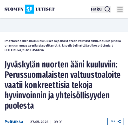
Haku
Imatran Kosken koulukeskuksessa panostetaan välitunteihin. Koulun pihalla
on muun muassa erilaisia pelikenttiä, kiipeilytelineitä ja ulkosoittimia.
/
LEHTIKUVA/KUVITUSKUVA
Jyväskylän nuorten ääni kuuluviin:
Perussuomalaisten valtuustoaloite
vaatii konkreettisia tekoja
hyvinvoinnin ja yhteisöllisyyden
puolesta
Politiikka
Jaa
27.05.2026
09:03
|