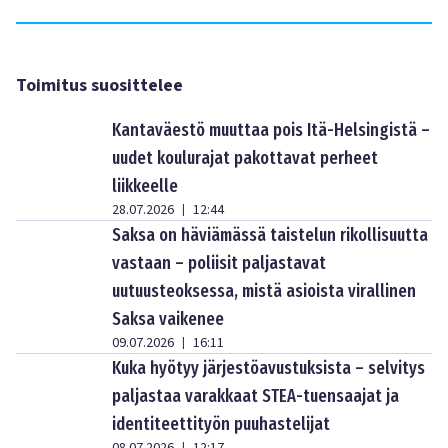
Toimitus suosittelee
Kantaväestö muuttaa pois Itä-Helsingistä –
uudet koulurajat pakottavat perheet
liikkeelle
28.07.2026
12:44
|
Saksa on häviämässä taistelun rikollisuutta
vastaan – poliisit paljastavat
uutuusteoksessa, mistä asioista virallinen
Saksa vaikenee
09.07.2026
16:11
|
Kuka hyötyy järjestöavustuksista – selvitys
paljastaa varakkaat STEA-tuensaajat ja
identiteettityön puuhastelijat
|