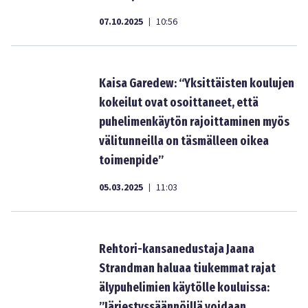
07.10.2025
10:56
|
Kaisa Garedew: “Yksittäisten koulujen
kokeilut ovat osoittaneet, että
puhelimenkäytön rajoittaminen myös
välitunneilla on täsmälleen oikea
toimenpide”
05.03.2025
11:03
|
Rehtori-kansanedustaja Jaana
Strandman haluaa tiukemmat rajat
älypuhelimien käytölle kouluissa:
”Järjestyssäännöillä voidaan