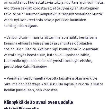
on osoittanut huolestuttavia lukuja nuorten hyvinvoinnista.
Aloitteen tekijät korostavat, että Jyväskylän strateginen
tavoite olla ”nuorten kaupunki” ja ”lapsiystävällinen kunta”
vaatii nyt konkreettisia tekoja pelkkien kauniiden
strategioiden sijaan.
– Välituntitoiminnan kehittäminen on nähty keskeisenä
keinona ehkäistä kiusaamista ja vahvistaa oppilaiden
sosiaalisia suhteita. Aktiivisempi koulupäivä voi osaltaan
vastata myös haasteisiin, kuten koulupoissaoloihin,
tukemalla oppilaiden kiinnittymistä kouluyhteisöön,
perustelee Kaisa Garedew.
– Pienillä investoinneilla voi olla lapsille isokin merkitys.
Siksi meidän päättäjien tulisi kuulla lapsia ja nuoria ja seistä
heidän puolellaan, hän korostaa.
Kännykkäkielto avasi oven uudelle