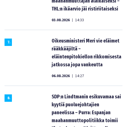
maahanmuuttajan alaikäiseksi –
THL:n ikäarvio jäi ristiriitaiseksi
03.08.2026
14:33
|
Oikeusministeri Meri vie eläimet
7
.
rääkkääjiltä –
eläintenpitokiellon rikkomisesta
jatkossa jopa vankeutta
06.08.2026
14:27
|
SDP:n Lindtmanin esikuvamaa sai
8
.
kyytiä puoluejohtajien
paneelissa – Purra: Espanjan
maahanmuuttopolitiikka toimii