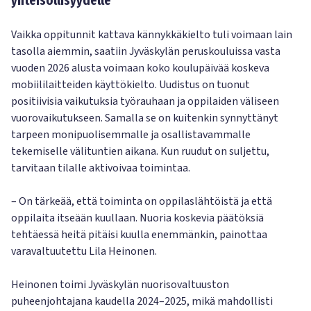
yhteisöllisyydelle
Vaikka oppitunnit kattava kännykkäkielto tuli voimaan lain
tasolla aiemmin, saatiin Jyväskylän peruskouluissa vasta
vuoden 2026 alusta voimaan koko koulupäivää koskeva
mobiililaitteiden käyttökielto. Uudistus on tuonut
positiivisia vaikutuksia työrauhaan ja oppilaiden väliseen
vuorovaikutukseen. Samalla se on kuitenkin synnyttänyt
tarpeen monipuolisemmalle ja osallistavammalle
tekemiselle välituntien aikana. Kun ruudut on suljettu,
tarvitaan tilalle aktivoivaa toimintaa.
– On tärkeää, että toiminta on oppilaslähtöistä ja että
oppilaita itseään kuullaan. Nuoria koskevia päätöksiä
tehtäessä heitä pitäisi kuulla enemmänkin, painottaa
varavaltuutettu Lila Heinonen.
Heinonen toimi Jyväskylän nuorisovaltuuston
puheenjohtajana kaudella 2024–2025, mikä mahdollisti