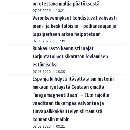
on otettava mallia päätöksestä
07.08.2026
13:21
|
Veronkevennykset kohdistuvat vahvasti
pieni- ja keskituloisiin – palkansaajan ja
lapsiperheen arkea helpotetaan
07.08.2026
11:39
|
Ruokavirasto käynnisti laajat
torjuntatoimet sikaruton leviämisen
estämiseksi
07.08.2026
10:30
|
Espanja kiihdytti itävaltalaisministerin
mukaan ryntäystä Ceutaan omalla
”megamagneetillaan” – EU:n rajoille
vaaditaan tiukempaa valvontaa ja
turvapaikkakäsittelyn siirtämistä
kolmansiin maihin
07.08.2026
09:21
|