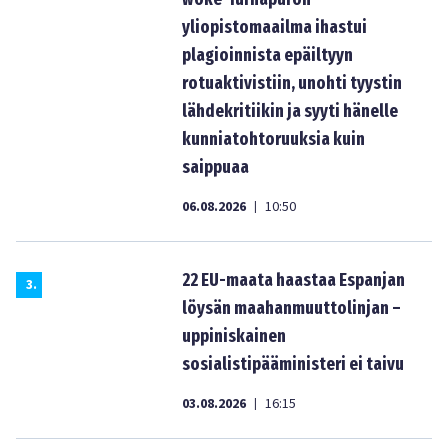
yliopistomaailma ihastui
plagioinnista epäiltyyn
rotuaktivistiin, unohti tyystin
lähdekritiikin ja syyti hänelle
kunniatohtoruuksia kuin
saippuaa
06.08.2026
10:50
|
22 EU-maata haastaa Espanjan
3
.
löysän maahanmuuttolinjan –
uppiniskainen
sosialistipääministeri ei taivu
03.08.2026
16:15
|