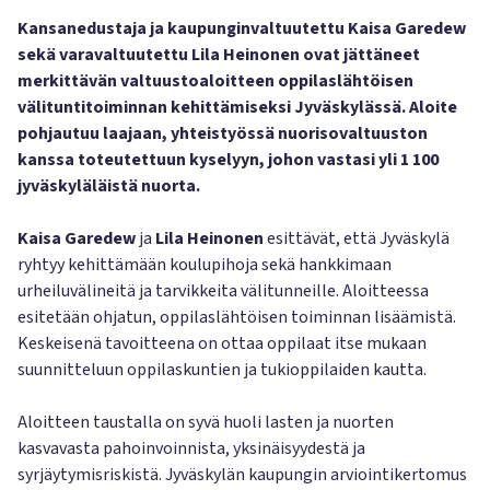
Kansanedustaja ja kaupunginvaltuutettu Kaisa Garedew
sekä varavaltuutettu Lila Heinonen ovat jättäneet
merkittävän valtuustoaloitteen oppilaslähtöisen
välituntitoiminnan kehittämiseksi Jyväskylässä. Aloite
pohjautuu laajaan, yhteistyössä nuorisovaltuuston
kanssa toteutettuun kyselyyn, johon vastasi yli 1 100
jyväskyläläistä nuorta.
Kaisa Garedew
ja
Lila Heinonen
esittävät, että Jyväskylä
ryhtyy kehittämään koulupihoja sekä hankkimaan
urheiluvälineitä ja tarvikkeita välitunneille. Aloitteessa
esitetään ohjatun, oppilaslähtöisen toiminnan lisäämistä.
Keskeisenä tavoitteena on ottaa oppilaat itse mukaan
suunnitteluun oppilaskuntien ja tukioppilaiden kautta.
Aloitteen taustalla on syvä huoli lasten ja nuorten
kasvavasta pahoinvoinnista, yksinäisyydestä ja
syrjäytymisriskistä. Jyväskylän kaupungin arviointikertomus