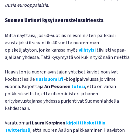
uusia eurooppalaisia
.
Suomen Uutiset kysyi seurustelusuhteesta
Miltä näyttäisi, jos 60-vuotias miesministeri palkkaisi
avustajaksi itseään liki 40 vuotta nuoremman
opiskelijatytön, jonka kanssa myös
viihtyisi
tiiviisti vapaa-
ajallaan yhdessä. Tätä kysymystä voi kukin tykönään miettiä.
Haaviston ja nuoren avustajan yhteiset kuviot nousivat
kootusti esille
uusisuomi.fi
-blogipalvelussa jo viime
vuonna. Kirjoittaja
Ari Pesonen
totesi
, että on varsin
poikkeuksellista, että ulkoministeri ja hänen
erityisavustajansa yhdessä purjehtivat Suomenlahdella
kahdestaan.
Varatuomari
Laura Korpinen
kirjoitti äskettäin
Twitterissä
, että nuoren Aallon palkkaaminen Haaviston