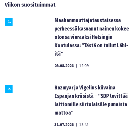
Viikon suosituimmat
Maahanmuuttajataustaisessa
1
.
perheessä kasvanut nainen kokee
olonsa vieraaksi Helsingin
Kontulassa: ”Tästä on tullut Lähi-
itä”
05.08.2026
12:09
|
Razmyar ja Vigelius kiivaina
2
.
Espanjan kriisistä – ”SDP levittää
laittomille siirtolaisille punaista
mattoa”
31.07.2026
18:45
|