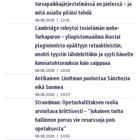
turvapaikkajärjestelmässä on pielessä – ja
mitä asialle pitäisi tehdä
06.08.2026
12:01
|
Cambridge rekrytoi tosielämän woke-
Turhapuron – yliopistomaailma ihastui
plagioinnista epäiltyyn rotuaktivistiin,
unohti tyystin lähdekritiikin ja syyti hänelle
kunniatohtoruuksia kuin saippuaa
06.08.2026
10:50
|
Antikainen: Lindtman puolustaa Sánchezia
eikä Suomea
06.08.2026
10:37
|
Strandman: Opetushallituksen roolia
arvioitava kriittisesti – ”Jokainen turha
hallinnon porras vie resursseja pois
opetuksesta”
06.08.2026
10:01
|