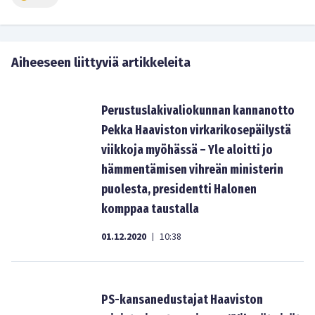
Aiheeseen liittyviä artikkeleita
Perustuslakivaliokunnan kannanotto
Pekka Haaviston virkarikosepäilystä
viikkoja myöhässä – Yle aloitti jo
hämmentämisen vihreän ministerin
puolesta, presidentti Halonen
komppaa taustalla
01.12.2020
10:38
|
PS-kansanedustajat Haaviston