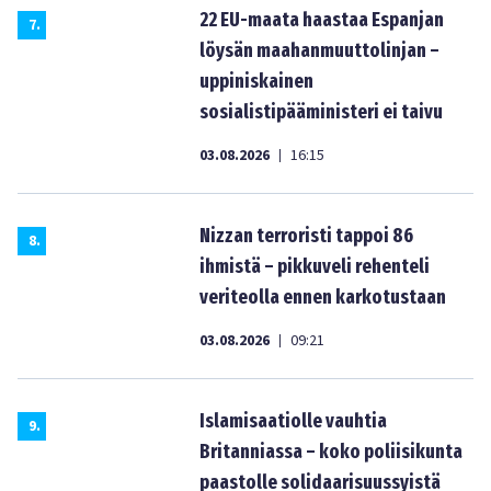
22 EU-maata haastaa Espanjan
7
.
löysän maahanmuuttolinjan –
uppiniskainen
sosialistipääministeri ei taivu
03.08.2026
16:15
|
Nizzan terroristi tappoi 86
8
.
ihmistä – pikkuveli rehenteli
veriteolla ennen karkotustaan
03.08.2026
09:21
|
Islamisaatiolle vauhtia
9
.
Britanniassa – koko poliisikunta
paastolle solidaarisuussyistä