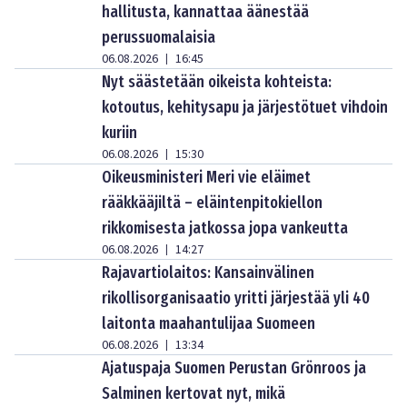
hallitusta, kannattaa äänestää
perussuomalaisia
06.08.2026
16:45
|
Nyt säästetään oikeista kohteista:
kotoutus, kehitysapu ja järjestötuet vihdoin
kuriin
06.08.2026
15:30
|
Oikeusministeri Meri vie eläimet
rääkkääjiltä – eläintenpitokiellon
rikkomisesta jatkossa jopa vankeutta
06.08.2026
14:27
|
Rajavartiolaitos: Kansainvälinen
rikollisorganisaatio yritti järjestää yli 40
laitonta maahantulijaa Suomeen
06.08.2026
13:34
|
Ajatuspaja Suomen Perustan Grönroos ja
Salminen kertovat nyt, mikä