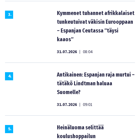
Kymmenet tuhannet afrikkalaiset
3
.
tunkeutuivat väkisin Eurooppaan
– Espanjan Ceutassa ”täysi
kaaos”
31.07.2026
08:04
|
Antikainen: Espanjan raja murtui –
4
.
tätäkö Lindtman haluaa
Suomelle?
31.07.2026
09:01
|
Heinäluoma selittää
5
.
koulushoppailun