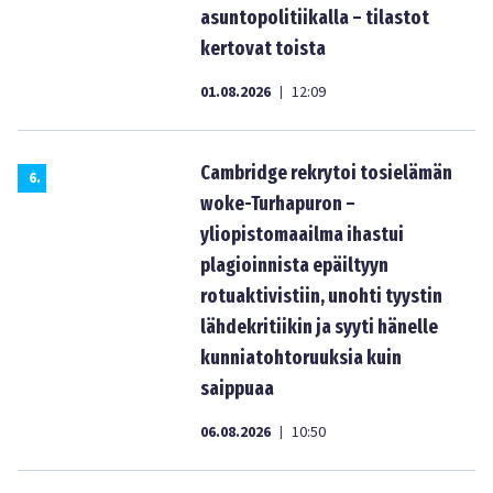
asuntopolitiikalla – tilastot
kertovat toista
01.08.2026
12:09
|
Cambridge rekrytoi tosielämän
6
.
woke-Turhapuron –
yliopistomaailma ihastui
plagioinnista epäiltyyn
rotuaktivistiin, unohti tyystin
lähdekritiikin ja syyti hänelle
kunniatohtoruuksia kuin
saippuaa
06.08.2026
10:50
|