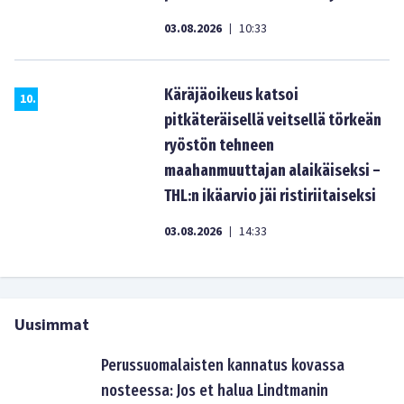
03.08.2026
10:33
|
Käräjäoikeus katsoi
10
.
pitkäteräisellä veitsellä törkeän
ryöstön tehneen
maahanmuuttajan alaikäiseksi –
THL:n ikäarvio jäi ristiriitaiseksi
03.08.2026
14:33
|
Uusimmat
Perussuomalaisten kannatus kovassa
nosteessa: Jos et halua Lindtmanin