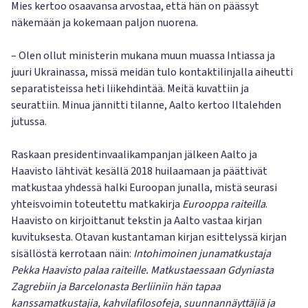
Mies kertoo osaavansa arvostaa, että hän on päässyt
näkemään ja kokemaan paljon nuorena.
– Olen ollut ministerin mukana muun muassa Intiassa ja
juuri Ukrainassa, missä meidän tulo kontaktilinjalla aiheutti
separatisteissa heti liikehdintää. Meitä kuvattiin ja
seurattiin. Minua jännitti tilanne, Aalto kertoo Iltalehden
jutussa.
Raskaan presidentinvaalikampanjan jälkeen Aalto ja
Haavisto lähtivät kesällä 2018 huilaamaan ja päättivät
matkustaa yhdessä halki Euroopan junalla, mistä seurasi
yhteisvoimin toteutettu matkakirja
Eurooppa raiteilla
.
Haavisto on kirjoittanut tekstin ja Aalto vastaa kirjan
kuvituksesta. Otavan kustantaman kirjan esittelyssä kirjan
sisällöstä kerrotaan näin:
Intohimoinen junamatkustaja
Pekka Haavisto palaa raiteille. Matkustaessaan Gdyniasta
Zagrebiin ja Barcelonasta Berliiniin hän tapaa
kanssamatkustajia, kahvilafilosofeja, suunnannäyttäjiä ja