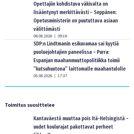
Opettajiin kohdistuva väkivalta on
lisääntynyt merkittävästi – Seppänen:
Opetusministerin on puututtava asiaan
välittömästi
06.08.2026
09:16
|
SDP:n Lindtmanin esikuvamaa sai kyytiä
puoluejohtajien paneelissa – Purra:
Espanjan maahanmuuttopolitiikka toimii
”kutsuhuutona” laittomalle maahantulolle
05.08.2026
17:37
|
Toimitus suosittelee
Kantaväestö muuttaa pois Itä-Helsingistä –
uudet koulurajat pakottavat perheet