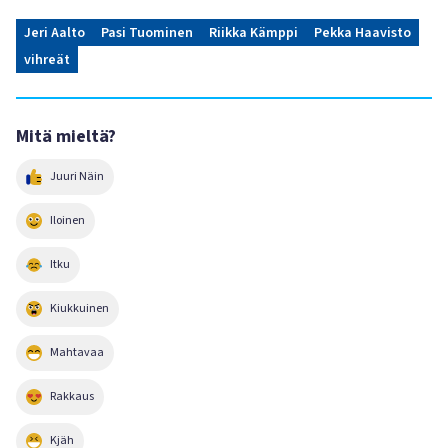
Jeri Aalto
Pasi Tuominen
Riikka Kämppi
Pekka Haavisto
vihreät
Mitä mieltä?
Juuri Näin
Iloinen
Itku
Kiukkuinen
Mahtavaa
Rakkaus
Kjäh