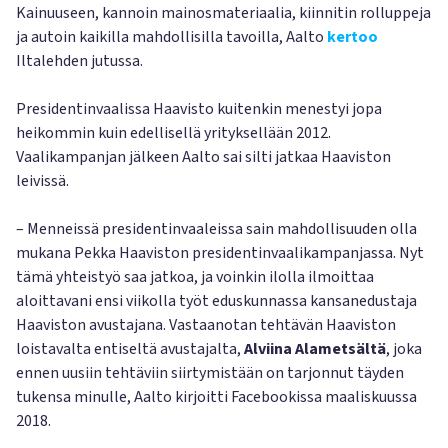
Kainuuseen, kannoin mainosmateriaalia, kiinnitin rolluppeja
ja autoin kaikilla mahdollisilla tavoilla, Aalto
kertoo
Iltalehden jutussa.
Presidentinvaalissa Haavisto kuitenkin menestyi jopa
heikommin kuin edellisellä yrityksellään 2012.
Vaalikampanjan jälkeen Aalto sai silti jatkaa Haaviston
leivissä.
– Menneissä presidentinvaaleissa sain mahdollisuuden olla
mukana Pekka Haaviston presidentinvaalikampanjassa. Nyt
tämä yhteistyö saa jatkoa, ja voinkin ilolla ilmoittaa
aloittavani ensi viikolla työt eduskunnassa kansanedustaja
Haaviston avustajana. Vastaanotan tehtävän Haaviston
loistavalta entiseltä avustajalta,
Alviina Alametsältä
, joka
ennen uusiin tehtäviin siirtymistään on tarjonnut täyden
tukensa minulle, Aalto kirjoitti Facebookissa maaliskuussa
2018.