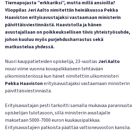
Tiernapojasta ”erkkariksi”, mutta millä ansioilla?
Ylioppilas Jeri Aalto nimitettiin heinäkuussa Pekka
Haaviston erityisavustajaksi vastaamaan ministerin
päivittäisviestinnästä. Haavistolla ja hänen
avustajallaan on poikkeuksellisen tiivis yhteistyösuhde,
johon kuuluu myös purjehdusharrastus sekä
matkustelua yhdessä.
Nuori kauppatieteiden opiskelija, 23-vuotias
Jeri Aalto
nousi viime vuonna kovapalkkaiseen tehtävään
ulkoministeriössä kun hänet nimitettiin ulkoministeri
Pekka Haaviston
erityisavustajaksi vastaamaan ministerin
päivittäisviestinnästä.
Erityisavustajan pesti tarkoitti samalla mukavaa parannusta
opiskelijan tulotasoon, sillä ministerin avustajalle
maksetaan 5000-7000 euron kuukausipalkkaa.
Erityisavustajien palkoista päättää valtioneuvoston kanslia.