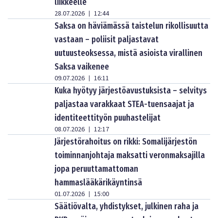
liikkeelle
28.07.2026
12:44
|
Saksa on häviämässä taistelun rikollisuutta
vastaan – poliisit paljastavat
uutuusteoksessa, mistä asioista virallinen
Saksa vaikenee
09.07.2026
16:11
|
Kuka hyötyy järjestöavustuksista – selvitys
paljastaa varakkaat STEA-tuensaajat ja
identiteettityön puuhastelijat
08.07.2026
12:17
|
Järjestörahoitus on rikki: Somalijärjestön
toiminnanjohtaja maksatti veronmaksajilla
jopa peruuttamattoman
hammaslääkärikäyntinsä
01.07.2026
15:00
|
Säätiövalta, yhdistykset, julkinen raha ja