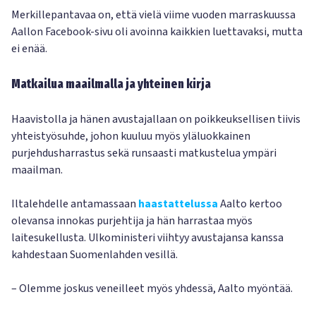
Merkillepantavaa on, että vielä viime vuoden marraskuussa
Aallon Facebook-sivu oli avoinna kaikkien luettavaksi, mutta
ei enää.
Matkailua maailmalla ja yhteinen kirja
Haavistolla ja hänen avustajallaan on poikkeuksellisen tiivis
yhteistyösuhde, johon kuuluu myös yläluokkainen
purjehdusharrastus sekä runsaasti matkustelua ympäri
maailman.
Iltalehdelle antamassaan
haastattelussa
Aalto kertoo
olevansa innokas purjehtija ja hän harrastaa myös
laitesukellusta. Ulkoministeri viihtyy avustajansa kanssa
kahdestaan Suomenlahden vesillä.
– Olemme joskus veneilleet myös yhdessä, Aalto myöntää.