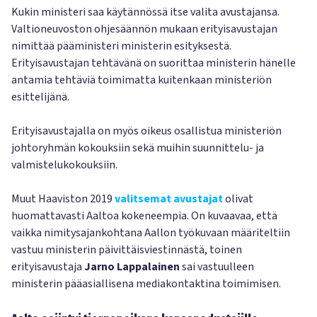
Kukin ministeri saa käytännössä itse valita avustajansa.
Valtioneuvoston ohjesäännön mukaan erityisavustajan
nimittää pääministeri ministerin esityksestä.
Erityisavustajan tehtävänä on suorittaa ministerin hänelle
antamia tehtäviä toimimatta kuitenkaan ministeriön
esittelijänä.
Erityisavustajalla on myös oikeus osallistua ministeriön
johtoryhmän kokouksiin sekä muihin suunnittelu- ja
valmistelukokouksiin.
Muut Haaviston 2019
valitsemat avustajat
olivat
huomattavasti Aaltoa kokeneempia. On kuvaavaa, että
vaikka nimitysajankohtana Aallon työkuvaan määriteltiin
vastuu ministerin päivittäisviestinnästä, toinen
erityisavustaja
Jarno Lappalainen
sai vastuulleen
ministerin pääasiallisena mediakontaktina toimimisen.