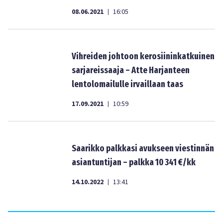
08.06.2021
16:05
|
Vihreiden johtoon kerosiininkatkuinen
sarjareissaaja – Atte Harjanteen
lentolomailulle irvaillaan taas
17.09.2021
10:59
|
Saarikko palkkasi avukseen viestinnän
asiantuntijan – palkka 10 341 €/kk
14.10.2022
13:41
|