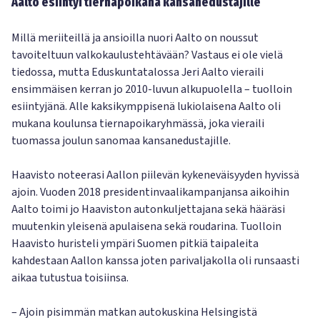
Aalto esiintyi tiernapoikana kansanedustajille
Millä meriiteillä ja ansioilla nuori Aalto on noussut
tavoiteltuun valkokaulustehtävään? Vastaus ei ole vielä
tiedossa, mutta Eduskuntatalossa Jeri Aalto vieraili
ensimmäisen kerran jo 2010-luvun alkupuolella – tuolloin
esiintyjänä. Alle kaksikymppisenä lukiolaisena Aalto oli
mukana koulunsa tiernapoikaryhmässä, joka vieraili
tuomassa joulun sanomaa kansanedustajille.
Haavisto noteerasi Aallon piilevän kykeneväisyyden hyvissä
ajoin. Vuoden 2018 presidentinvaalikampanjansa aikoihin
Aalto toimi jo Haaviston autonkuljettajana sekä hääräsi
muutenkin yleisenä apulaisena sekä roudarina. Tuolloin
Haavisto huristeli ympäri Suomen pitkiä taipaleita
kahdestaan Aallon kanssa joten parivaljakolla oli runsaasti
aikaa tutustua toisiinsa.
– Ajoin pisimmän matkan autokuskina Helsingistä