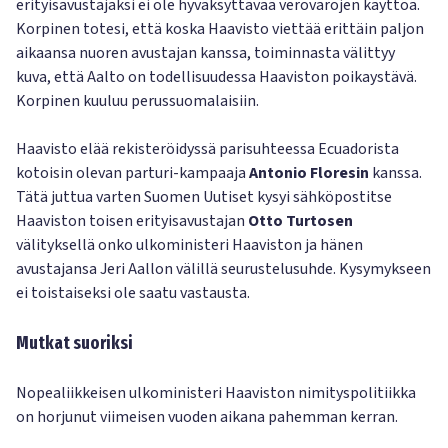
erityisavustajaksi ei ole hyväksyttävää verovarojen käyttöä.
Korpinen totesi, että koska Haavisto viettää erittäin paljon
aikaansa nuoren avustajan kanssa, toiminnasta välittyy
kuva, että Aalto on todellisuudessa Haaviston poikaystävä.
Korpinen kuuluu perussuomalaisiin.
Haavisto elää rekisteröidyssä parisuhteessa Ecuadorista
kotoisin olevan parturi-kampaaja
Antonio Floresin
kanssa.
Tätä juttua varten Suomen Uutiset kysyi sähköpostitse
Haaviston toisen erityisavustajan
Otto Turtosen
välityksellä onko ulkoministeri Haaviston ja hänen
avustajansa Jeri Aallon välillä seurustelusuhde. Kysymykseen
ei toistaiseksi ole saatu vastausta.
Mutkat suoriksi
Nopealiikkeisen ulkoministeri Haaviston nimityspolitiikka
on horjunut viimeisen vuoden aikana pahemman kerran.