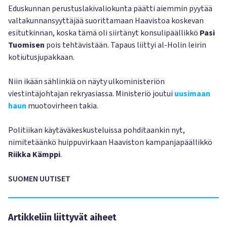
Eduskunnan perustuslakivaliokunta päätti aiemmin pyytää
valtakunnansyyttäjää suorittamaan Haavistoa koskevan
esitutkinnan, koska tämä oli siirtänyt konsulipäällikkö
Pasi
Tuomisen
pois tehtävistään. Tapaus liittyi al-Holin leirin
kotiutusjupakkaan.
Niin ikään sählinkiä on näyty ulkoministeriön
viestintäjohtajan rekryasiassa. Ministeriö joutui
uusimaan
haun
muotovirheen takia.
Politiikan käytäväkeskusteluissa pohditaankin nyt,
nimitetäänkö huippuvirkaan Haaviston kampanjapäällikkö
Riikka Kämppi
.
SUOMEN UUTISET
Artikkeliin liittyvät aiheet