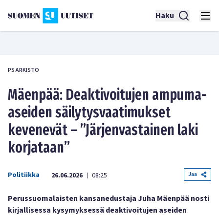
Haku
PS ARKISTO
Mäenpää: Deaktivoitujen ampuma-
aseiden säilytysvaatimukset
kevenevät – ”Järjenvastainen laki
korjataan”
Politiikka
Jaa
26.06.2026
08:25
|
Perussuomalaisten kansanedustaja Juha Mäenpää nosti
kirjallisessa kysymyksessä deaktivoitujen aseiden