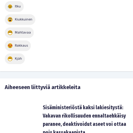
Itku
Kiukkuinen
Mahtavaa
Rakkaus
Kjäh
Aiheeseen liittyviä artikkeleita
Sisäministeriöstä kaksi lakiesitystä:
Vakavan rikollisuuden ennaltaehkäisy
paranee, deaktivoidut aseet voi ottaa
pois kassakaapista