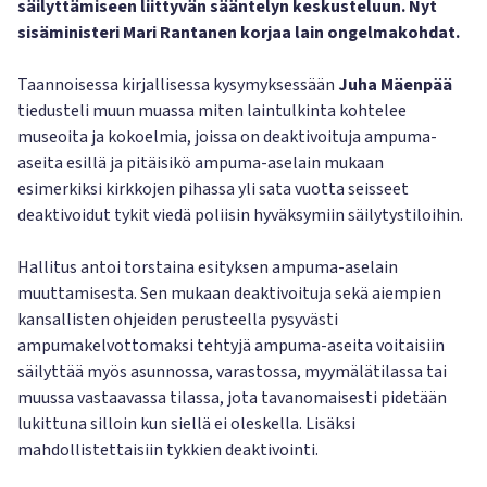
säilyttämiseen liittyvän sääntelyn keskusteluun. Nyt
sisäministeri Mari Rantanen korjaa lain ongelmakohdat.
Taannoisessa kirjallisessa kysymyksessään
Juha Mäenpää
tiedusteli muun muassa miten laintulkinta kohtelee
museoita ja kokoelmia, joissa on deaktivoituja ampuma-
aseita esillä ja pitäisikö ampuma-aselain mukaan
esimerkiksi kirkkojen pihassa yli sata vuotta seisseet
deaktivoidut tykit viedä poliisin hyväksymiin säilytystiloihin.
Hallitus antoi torstaina esityksen ampuma-aselain
muuttamisesta. Sen mukaan deaktivoituja sekä aiempien
kansallisten ohjeiden perusteella pysyvästi
ampumakelvottomaksi tehtyjä ampuma-aseita voitaisiin
säilyttää myös asunnossa, varastossa, myymälätilassa tai
muussa vastaavassa tilassa, jota tavanomaisesti pidetään
lukittuna silloin kun siellä ei oleskella. Lisäksi
mahdollistettaisiin tykkien deaktivointi.