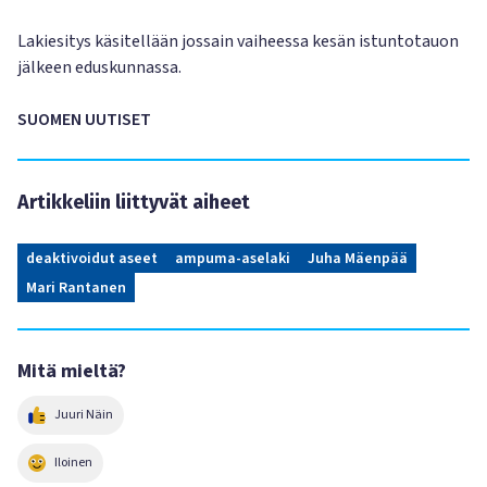
Lakiesitys käsitellään jossain vaiheessa kesän istuntotauon
jälkeen eduskunnassa.
SUOMEN UUTISET
Artikkeliin liittyvät aiheet
deaktivoidut aseet
ampuma-aselaki
Juha Mäenpää
Mari Rantanen
Mitä mieltä?
Juuri Näin
Iloinen