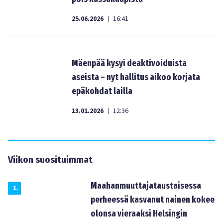
25.06.2026
16:41
|
Mäenpää kysyi deaktivoiduista
aseista – nyt hallitus aikoo korjata
epäkohdat lailla
13.01.2026
12:36
|
Viikon suosituimmat
Maahanmuuttajataustaisessa
1
.
perheessä kasvanut nainen kokee
olonsa vieraaksi Helsingin