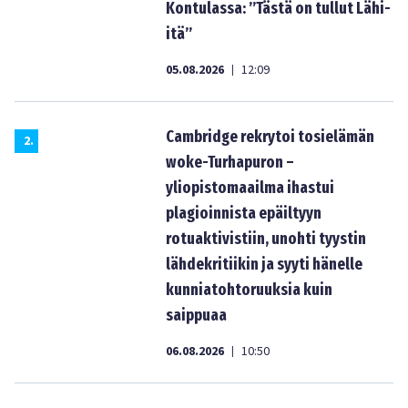
Kontulassa: ”Tästä on tullut Lähi-
itä”
05.08.2026
12:09
|
Cambridge rekrytoi tosielämän
2
.
woke-Turhapuron –
yliopistomaailma ihastui
plagioinnista epäiltyyn
rotuaktivistiin, unohti tyystin
lähdekritiikin ja syyti hänelle
kunniatohtoruuksia kuin
saippuaa
06.08.2026
10:50
|