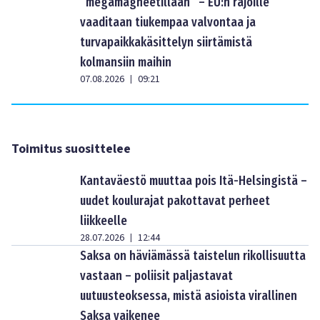
”megamagneetillaan” – EU:n rajoille
vaaditaan tiukempaa valvontaa ja
turvapaikkakäsittelyn siirtämistä
kolmansiin maihin
07.08.2026
09:21
|
Toimitus suosittelee
Kantaväestö muuttaa pois Itä-Helsingistä –
uudet koulurajat pakottavat perheet
liikkeelle
28.07.2026
12:44
|
Saksa on häviämässä taistelun rikollisuutta
vastaan – poliisit paljastavat
uutuusteoksessa, mistä asioista virallinen
Saksa vaikenee