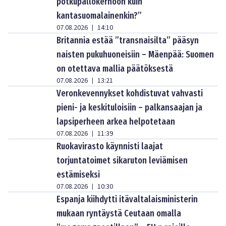
potkupallokerhoon kuin
kantasuomalainenkin?”
07.08.2026
14:10
|
Britannia estää ”transnaisilta” pääsyn
naisten pukuhuoneisiin – Mäenpää: Suomen
on otettava mallia päätöksestä
07.08.2026
13:21
|
Veronkevennykset kohdistuvat vahvasti
pieni- ja keskituloisiin – palkansaajan ja
lapsiperheen arkea helpotetaan
07.08.2026
11:39
|
Ruokavirasto käynnisti laajat
torjuntatoimet sikaruton leviämisen
estämiseksi
07.08.2026
10:30
|
Espanja kiihdytti itävaltalaisministerin
mukaan ryntäystä Ceutaan omalla