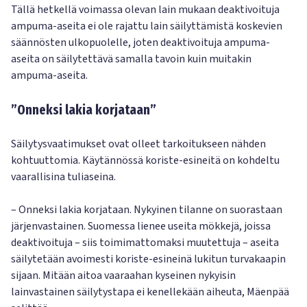
Tällä hetkellä voimassa olevan lain mukaan deaktivoituja
ampuma-aseita ei ole rajattu lain säilyttämistä koskevien
säännösten ulkopuolelle, joten deaktivoituja ampuma-
aseita on säilytettävä samalla tavoin kuin muitakin
ampuma-aseita.
”Onneksi lakia korjataan”
Säilytysvaatimukset ovat olleet tarkoitukseen nähden
kohtuuttomia. Käytännössä koriste-esineitä on kohdeltu
vaarallisina tuliaseina.
– Onneksi lakia korjataan. Nykyinen tilanne on suorastaan
järjenvastainen. Suomessa lienee useita mökkejä, joissa
deaktivoituja – siis toimimattomaksi muutettuja – aseita
säilytetään avoimesti koriste-esineinä lukitun turvakaapin
sijaan. Mitään aitoa vaaraahan kyseinen nykyisin
lainvastainen säilytystapa ei kenellekään aiheuta, Mäenpää