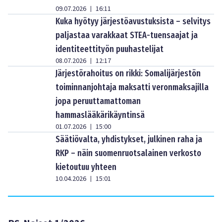
09.07.2026
16:11
|
Kuka hyötyy järjestöavustuksista – selvitys
paljastaa varakkaat STEA-tuensaajat ja
identiteettityön puuhastelijat
08.07.2026
12:17
|
Järjestörahoitus on rikki: Somalijärjestön
toiminnanjohtaja maksatti veronmaksajilla
jopa peruuttamattoman
hammaslääkärikäyntinsä
01.07.2026
15:00
|
Säätiövalta, yhdistykset, julkinen raha ja
RKP – näin suomenruotsalainen verkosto
kietoutuu yhteen
10.04.2026
15:01
|