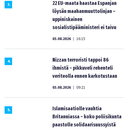
22 EU-maata haastaa Espanjan
3
.
löysän maahanmuuttolinjan –
uppiniskainen
sosialistipääministeri ei taivu
03.08.2026
16:15
|
Nizzan terroristi tappoi 86
4
.
ihmistä – pikkuveli rehenteli
veriteolla ennen karkotustaan
03.08.2026
09:21
|
Islamisaatiolle vauhtia
5
.
Britanniassa – koko poliisikunta
paastolle solidaarisuussyistä