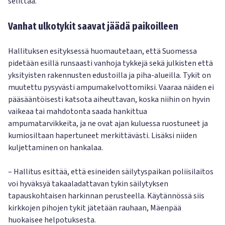
selittää.
Vanhat ulkotykit saavat jäädä paikoilleen
Hallituksen esityksessä huomautetaan, että Suomessa
pidetään esillä runsaasti vanhoja tykkejä sekä julkisten että
yksityisten rakennusten edustoilla ja piha-alueilla. Tykit on
muutettu pysyvästi ampumakelvottomiksi. Vaaraa näiden ei
pääsääntöisesti katsota aiheuttavan, koska niihin on hyvin
vaikeaa tai mahdotonta saada hankittua
ampumatarvikkeita, ja ne ovat ajan kuluessa ruostuneet ja
kumiosiltaan hapertuneet merkittävästi. Lisäksi niiden
kuljettaminen on hankalaa.
– Hallitus esittää, että esineiden säilytyspaikan poliisilaitos
voi hyväksyä takaaladattavan tykin säilytyksen
tapauskohtaisen harkinnan perusteella. Käytännössä siis
kirkkojen pihojen tykit jätetään rauhaan, Mäenpää
huokaisee helpotuksesta.