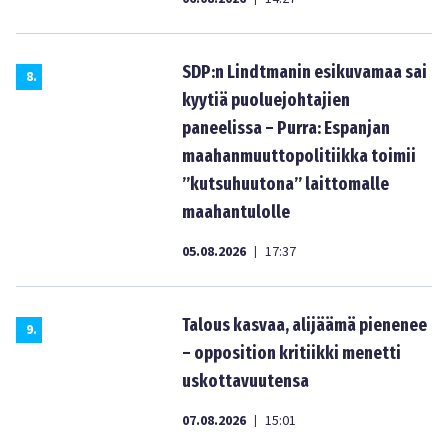
SDP:n Lindtmanin esikuvamaa sai
8
.
kyytiä puoluejohtajien
paneelissa – Purra: Espanjan
maahanmuuttopolitiikka toimii
”kutsuhuutona” laittomalle
maahantulolle
05.08.2026
17:37
|
Talous kasvaa, alijäämä pienenee
9
.
– opposition kritiikki menetti
uskottavuutensa
07.08.2026
15:01
|