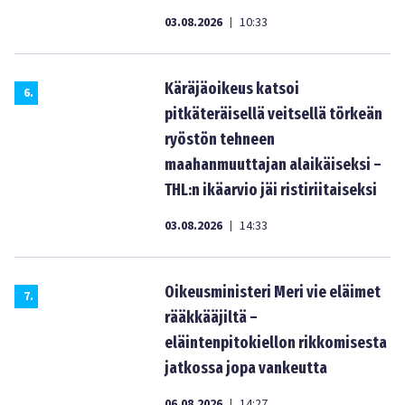
03.08.2026
10:33
|
Käräjäoikeus katsoi
6
.
pitkäteräisellä veitsellä törkeän
ryöstön tehneen
maahanmuuttajan alaikäiseksi –
THL:n ikäarvio jäi ristiriitaiseksi
03.08.2026
14:33
|
Oikeusministeri Meri vie eläimet
7
.
rääkkääjiltä –
eläintenpitokiellon rikkomisesta
jatkossa jopa vankeutta
06.08.2026
14:27
|