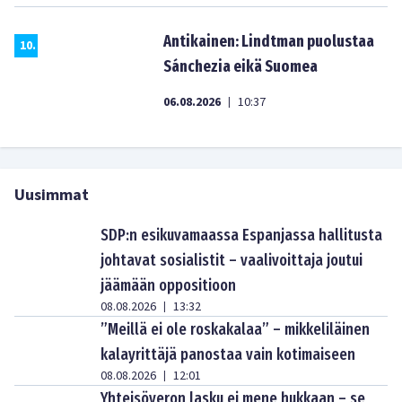
Antikainen: Lindtman puolustaa
10
.
Sánchezia eikä Suomea
06.08.2026
10:37
|
Uusimmat
SDP:n esikuvamaassa Espanjassa hallitusta
johtavat sosialistit – vaalivoittaja joutui
jäämään oppositioon
08.08.2026
13:32
|
”Meillä ei ole roskakalaa” – mikkeliläinen
kalayrittäjä panostaa vain kotimaiseen
08.08.2026
12:01
|
Yhteisöveron lasku ei mene hukkaan – se