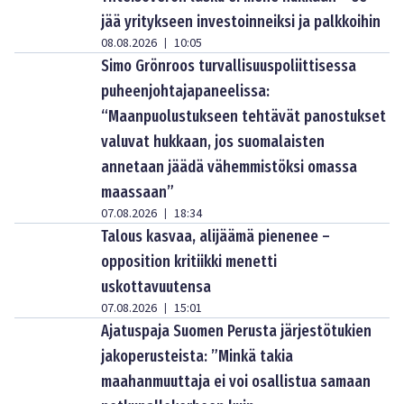
jää yritykseen investoinneiksi ja palkkoihin
08.08.2026
10:05
|
Simo Grönroos turvallisuuspoliittisessa
puheenjohtajapaneelissa:
“Maanpuolustukseen tehtävät panostukset
valuvat hukkaan, jos suomalaisten
annetaan jäädä vähemmistöksi omassa
maassaan”
07.08.2026
18:34
|
Talous kasvaa, alijäämä pienenee –
opposition kritiikki menetti
uskottavuutensa
07.08.2026
15:01
|
Ajatuspaja Suomen Perusta järjestötukien
jakoperusteista: ”Minkä takia
maahanmuuttaja ei voi osallistua samaan