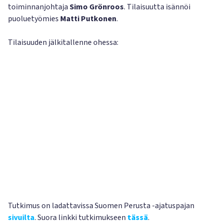
toiminnanjohtaja
Simo Grönroos
. Tilaisuutta isännöi
puoluetyömies
Matti Putkonen
.
Tilaisuuden jälkitallenne ohessa:
Tutkimus on ladattavissa Suomen Perusta -ajatuspajan
sivuilta
. Suora linkki tutkimukseen
tässä
.