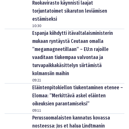
Ruokavirasto käynnisti laajat
torjuntatoimet sikaruton leviämisen
estämiseksi
10:30
Espanja kiihdytti itävaltalaisministerin
mukaan ryntäystä Ceutaan omalla
”megamagneetillaan” – EU:n rajoille
vaaditaan tiukempaa valvontaa ja
turvapaikkakäsittelyn siirtämistä
kolmansiin maihin
09:21
Eläintenpitokiellon tiukentaminen etenee –
Elomaa: ”Merkittävä askel eläinten
oikeuksien parantamiseksi”
09:11
Perussuomalaisten kannatus kovassa
nosteessa: Jos et halua Lindtmanin