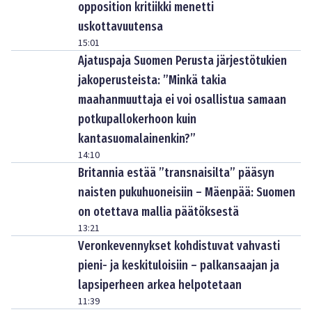
opposition kritiikki menetti
uskottavuutensa
15:01
Ajatuspaja Suomen Perusta järjestötukien
jakoperusteista: ”Minkä takia
maahanmuuttaja ei voi osallistua samaan
potkupallokerhoon kuin
kantasuomalainenkin?”
14:10
Britannia estää ”transnaisilta” pääsyn
naisten pukuhuoneisiin – Mäenpää: Suomen
on otettava mallia päätöksestä
13:21
Veronkevennykset kohdistuvat vahvasti
pieni- ja keskituloisiin – palkansaajan ja
lapsiperheen arkea helpotetaan
11:39