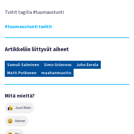
Tviitit tagilla #tuumaustunti
#tuumaustunti twiitit
Artikkeliin liittyvät aiheet
Samuli Salminen
Simo Grönroos
Juho Eerola
Matti Putkonen
maahanmuutto
Mitä mieltä?
Juuri Näin
Iloinen