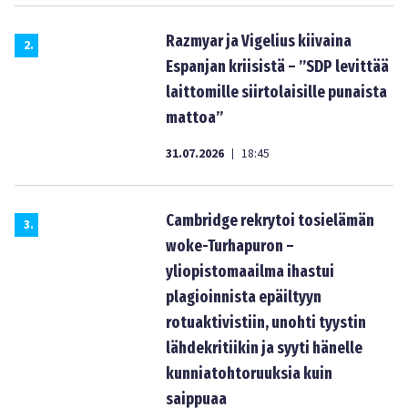
Razmyar ja Vigelius kiivaina
2
.
Espanjan kriisistä – ”SDP levittää
laittomille siirtolaisille punaista
mattoa”
31.07.2026
18:45
|
Cambridge rekrytoi tosielämän
3
.
woke-Turhapuron –
yliopistomaailma ihastui
plagioinnista epäiltyyn
rotuaktivistiin, unohti tyystin
lähdekritiikin ja syyti hänelle
kunniatohtoruuksia kuin
saippuaa