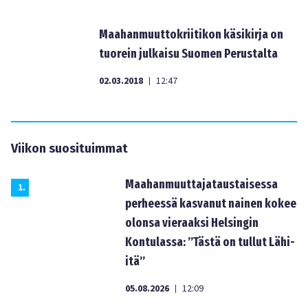
Maahanmuuttokriitikon käsikirja on
tuorein julkaisu Suomen Perustalta
02.03.2018
12:47
|
Viikon suosituimmat
Maahanmuuttajataustaisessa
1
.
perheessä kasvanut nainen kokee
olonsa vieraaksi Helsingin
Kontulassa: ”Tästä on tullut Lähi-
itä”
05.08.2026
12:09
|