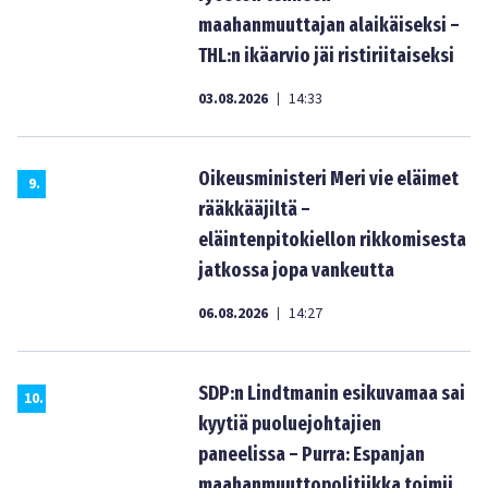
maahanmuuttajan alaikäiseksi –
THL:n ikäarvio jäi ristiriitaiseksi
03.08.2026
14:33
|
Oikeusministeri Meri vie eläimet
9
.
rääkkääjiltä –
eläintenpitokiellon rikkomisesta
jatkossa jopa vankeutta
06.08.2026
14:27
|
SDP:n Lindtmanin esikuvamaa sai
10
.
kyytiä puoluejohtajien
paneelissa – Purra: Espanjan
maahanmuuttopolitiikka toimii