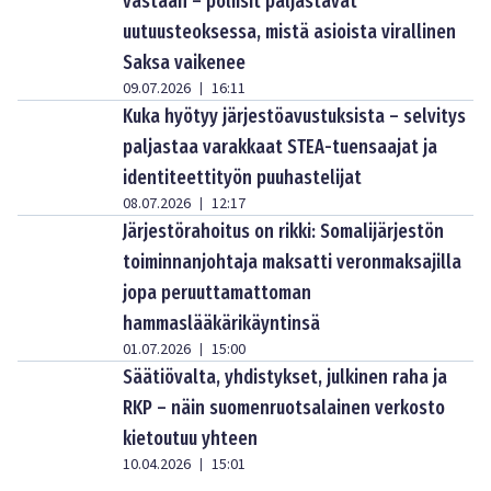
vastaan – poliisit paljastavat
uutuusteoksessa, mistä asioista virallinen
Saksa vaikenee
09.07.2026
16:11
|
Kuka hyötyy järjestöavustuksista – selvitys
paljastaa varakkaat STEA-tuensaajat ja
identiteettityön puuhastelijat
08.07.2026
12:17
|
Järjestörahoitus on rikki: Somalijärjestön
toiminnanjohtaja maksatti veronmaksajilla
jopa peruuttamattoman
hammaslääkärikäyntinsä
01.07.2026
15:00
|
Säätiövalta, yhdistykset, julkinen raha ja
RKP – näin suomenruotsalainen verkosto
kietoutuu yhteen
10.04.2026
15:01
|