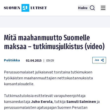
Haku
Mitä maahanmuutto Suomelle
maksaa – tutkimusjulkistus (video)
Politiikka
Jaa
02.04.2015
09:09
|
Perussuomalaiset julkaisevat torstaina tutkimuksen
työikäisten maahanmuuttajien nettokustannuksista
kansantaloudelle.
Tutkimustuloksia esittelevät varapuheenjohtaja
kansanedustaja
Juho Eerola
, tutkija
Samuli Salminen
ja
perussuomalaisten ajatuspajan Suomen Perustan