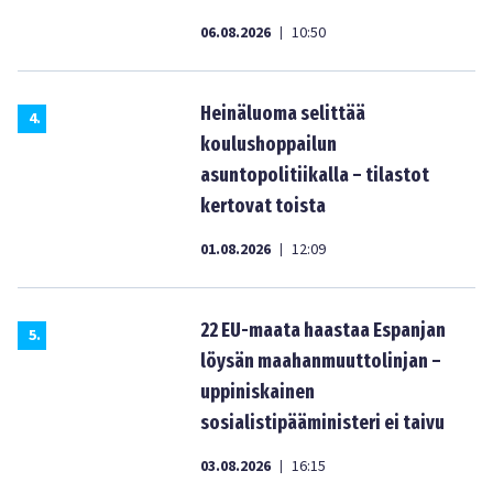
06.08.2026
10:50
|
Heinäluoma selittää
4
.
koulushoppailun
asuntopolitiikalla – tilastot
kertovat toista
01.08.2026
12:09
|
22 EU-maata haastaa Espanjan
5
.
löysän maahanmuuttolinjan –
uppiniskainen
sosialistipääministeri ei taivu
03.08.2026
16:15
|