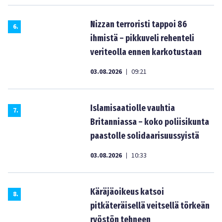
Nizzan terroristi tappoi 86
6
.
ihmistä – pikkuveli rehenteli
veriteolla ennen karkotustaan
03.08.2026
09:21
|
Islamisaatiolle vauhtia
7
.
Britanniassa – koko poliisikunta
paastolle solidaarisuussyistä
03.08.2026
10:33
|
Käräjäoikeus katsoi
8
.
pitkäteräisellä veitsellä törkeän
ryöstön tehneen