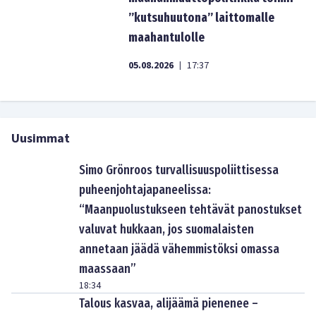
”kutsuhuutona” laittomalle
maahantulolle
05.08.2026
17:37
|
Uusimmat
Simo Grönroos turvallisuuspoliittisessa
puheenjohtajapaneelissa:
“Maanpuolustukseen tehtävät panostukset
valuvat hukkaan, jos suomalaisten
annetaan jäädä vähemmistöksi omassa
maassaan”
18:34
Talous kasvaa, alijäämä pienenee –