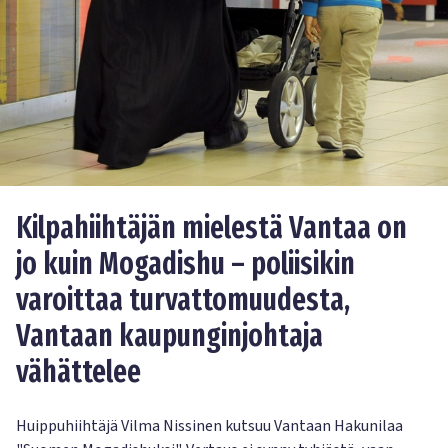
Kilpahiihtäjän mielestä Vantaa on
jo kuin Mogadishu – poliisikin
varoittaa turvattomuudesta,
Vantaan kaupunginjohtaja
vähättelee
Huippuhiihtäjä Vilma Nissinen kutsuu Vantaan Hakunilaa