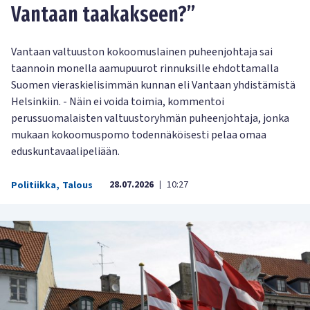
Vantaan taakakseen?”
Vantaan valtuuston kokoomuslainen puheenjohtaja sai
taannoin monella aamupuurot rinnuksille ehdottamalla
Suomen vieraskielisimmän kunnan eli Vantaan yhdistämistä
Helsinkiin. - Näin ei voida toimia, kommentoi
perussuomalaisten valtuustoryhmän puheenjohtaja, jonka
mukaan kokoomuspomo todennäköisesti pelaa omaa
eduskuntavaalipeliään.
28.07.2026
10:27
Politiikka
,
Talous
|