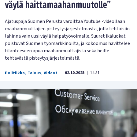
väylä haittamaahanmuutolle”
Ajatuspaja Suomen Perusta varoittaa Youtube -videollaan
maahanmuuttajien pisteytysjärjestelmästä, jolla tehtäisiin
lähinnä vain uusi väylä halpatyövoimalle. Suuret ikäluokat
poistuvat Suomen työmarkkinoilta, ja kokoomus havittelee
tilanteeseen apua maahanmuuttajista sekä heille
tehtävästä pisteytysjärjestelmästä.
02.10.2025
14:51
Politiikka
,
Talous
,
Videot
|