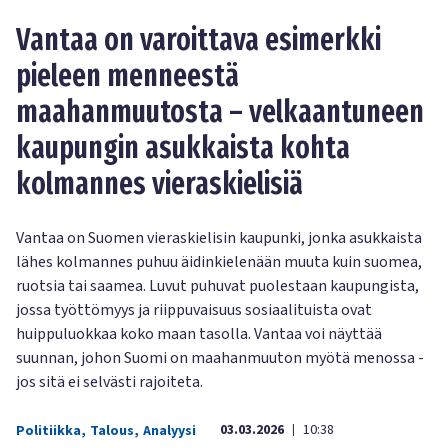
Vantaa on varoittava esimerkki
pieleen menneestä
maahanmuutosta – velkaantuneen
kaupungin asukkaista kohta
kolmannes vieraskielisiä
Vantaa on Suomen vieraskielisin kaupunki, jonka asukkaista
lähes kolmannes puhuu äidinkielenään muuta kuin suomea,
ruotsia tai saamea. Luvut puhuvat puolestaan kaupungista,
jossa työttömyys ja riippuvaisuus sosiaalituista ovat
huippuluokkaa koko maan tasolla. Vantaa voi näyttää
suunnan, johon Suomi on maahanmuuton myötä menossa -
jos sitä ei selvästi rajoiteta.
03.03.2026
10:38
Politiikka
,
Talous
,
Analyysi
|