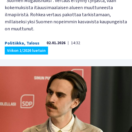
"Suomen Mogadishuksi". Vertaus ei synny tyhjästä, vaan
kokemuksista itäuusimaalaisen alueen muuttuneesta
ilmapiiristä. Rohkea vertaus pakottaa tarkistamaan,
millaiseksi yksi Suomen nopeimmin kasvavista kaupungeista
on muuttunut.
02.01.2026
14:32
Politiikka
,
Talous
|
Viikon 1/2026 luetuin