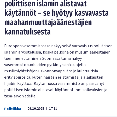
poliittisen islamin alistavat
käytännöt – se hyötyy kasvavasta
maahanmuuttajaäänestäjien
kannatuksesta
Euroopan vasemmistossa näkyy selvä varovaisuus poliittisen
islamin arvostelussa, koska pelkona on muslimiäänestäjien
tuen menettäminen. Suomessa tämä näkyy
vasemmistopuolueiden pyrkimyksinä suojella
muslimiyhteisöjen uskonnonvapautta ja kulttuurisia
erityispiirteitä, kuten naisten eristämistä ja alaikäisten
hijabin käyttöä. Käytännössä vasemmisto on päästänyt
poliittisen islamin alistavat käytännöt ihmisoikeuksien ja
tasa-arvon edelle.
09.10.2025
17:11
Politiikka
|