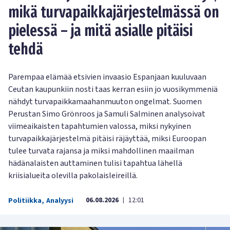
mikä turvapaikkajärjestelmässä on
pielessä – ja mitä asialle pitäisi
tehdä
Parempaa elämää etsivien invaasio Espanjaan kuuluvaan
Ceutan kaupunkiin nosti taas kerran esiin jo vuosikymmeniä
nähdyt turvapaikkamaahanmuuton ongelmat. Suomen
Perustan Simo Grönroos ja Samuli Salminen analysoivat
viimeaikaisten tapahtumien valossa, miksi nykyinen
turvapaikkajärjestelmä pitäisi räjäyttää, miksi Euroopan
tulee turvata rajansa ja miksi mahdollinen maailman
hädänalaisten auttaminen tulisi tapahtua lähellä
kriisialueita olevilla pakolaisleireillä.
06.08.2026
12:01
Politiikka
,
Analyysi
|