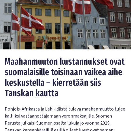
Maahanmuuton kustannukset ovat
suomalaisille toisinaan vaikea aihe
keskustella – kierretään siis
Tanskan kautta
Pohjois-Afrikasta ja Lähi-idästä tuleva maahanmuutto tulee
kalliiksi vastaanottajamaan veronmaksajille. Suomen
Perusta julkaisi Suomen osalta lukuja jo vuonna 2019.
Tanskan kansankäräjillä esillä olleet luvut ovat saman