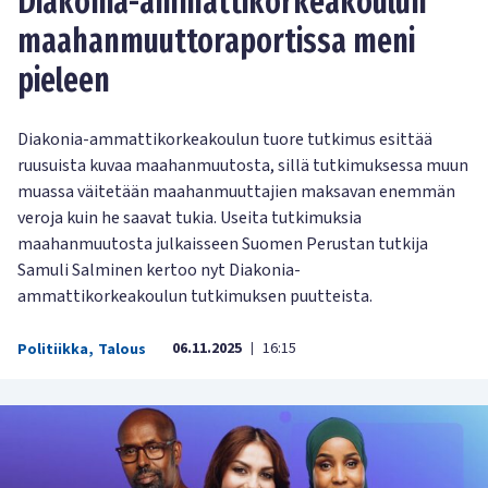
Diakonia-ammattikorkeakoulun
maahanmuuttoraportissa meni
pieleen
Diakonia-ammattikorkeakoulun tuore tutkimus esittää
ruusuista kuvaa maahanmuutosta, sillä tutkimuksessa muun
muassa väitetään maahanmuuttajien maksavan enemmän
veroja kuin he saavat tukia. Useita tutkimuksia
maahanmuutosta julkaisseen Suomen Perustan tutkija
Samuli Salminen kertoo nyt Diakonia-
ammattikorkeakoulun tutkimuksen puutteista.
06.11.2025
16:15
Politiikka
,
Talous
|