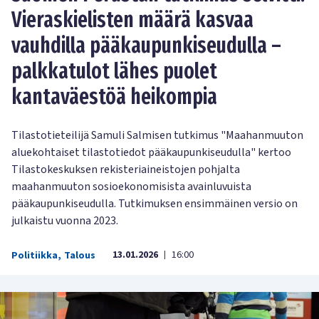
Vieraskielisten määrä kasvaa
vauhdilla pääkaupunkiseudulla –
palkkatulot lähes puolet
kantaväestöä heikompia
Tilastotieteilijä Samuli Salmisen tutkimus "Maahanmuuton
aluekohtaiset tilastotiedot pääkaupunkiseudulla" kertoo
Tilastokeskuksen rekisteriaineistojen pohjalta
maahanmuuton sosioekonomisista avainluvuista
pääkaupunkiseudulla. Tutkimuksen ensimmäinen versio on
julkaistu vuonna 2023.
13.01.2026
16:00
Politiikka
,
Talous
|