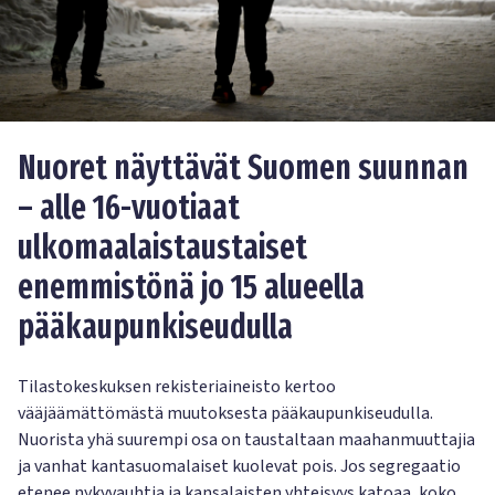
Nuoret näyttävät Suomen suunnan
– alle 16-vuotiaat
ulkomaalaistaustaiset
enemmistönä jo 15 alueella
pääkaupunkiseudulla
Tilastokeskuksen rekisteriaineisto kertoo
vääjäämättömästä muutoksesta pääkaupunkiseudulla.
Nuorista yhä suurempi osa on taustaltaan maahanmuuttajia
ja vanhat kantasuomalaiset kuolevat pois. Jos segregaatio
etenee nykyvauhtia ja kansalaisten yhteisyys katoaa, koko