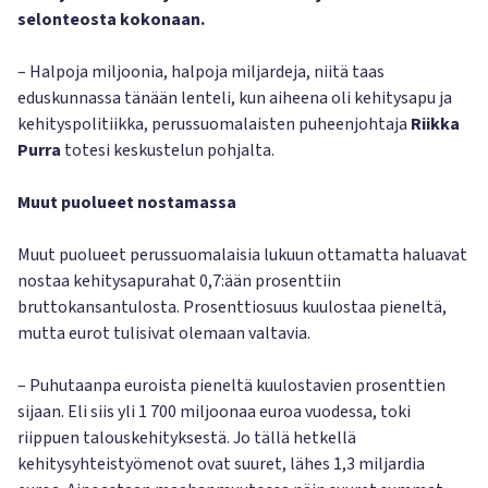
selonteosta kokonaan.
– Halpoja miljoonia, halpoja miljardeja, niitä taas
eduskunnassa tänään lenteli, kun aiheena oli kehitysapu ja
kehityspolitiikka, perussuomalaisten puheenjohtaja
Riikka
Purra
totesi keskustelun pohjalta.
Muut puolueet nostamassa
Muut puolueet perussuomalaisia lukuun ottamatta haluavat
nostaa kehitysapurahat 0,7:ään prosenttiin
bruttokansantulosta. Prosenttiosuus kuulostaa pieneltä,
mutta eurot tulisivat olemaan valtavia.
– Puhutaanpa euroista pieneltä kuulostavien prosenttien
sijaan. Eli siis yli 1 700 miljoonaa euroa vuodessa, toki
riippuen talouskehityksestä. Jo tällä hetkellä
kehitysyhteistyömenot ovat suuret, lähes 1,3 miljardia