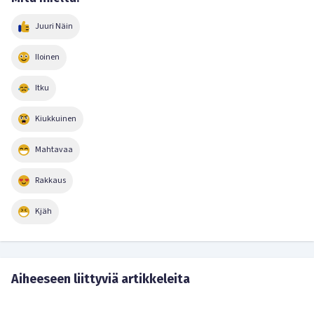
Juuri Näin
Iloinen
Itku
Kiukkuinen
Mahtavaa
Rakkaus
Kjäh
Aiheeseen liittyviä artikkeleita