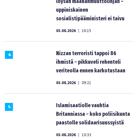
löysän maahanmuuttolinjan –
uppiniskainen
sosialistipääministeri ei taivu
03.08.2026
16:15
|
Nizzan terroristi tappoi 86
4
.
ihmistä – pikkuveli rehenteli
veriteolla ennen karkotustaan
03.08.2026
09:21
|
Islamisaatiolle vauhtia
5
.
Britanniassa – koko poliisikunta
paastolle solidaarisuussyistä
03.08.2026
10:33
|