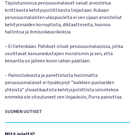
Täysistunnossa perussuomalaiset saivat arvostelua
kriittisestä kehityspoliittisesta linjastaan. Kukaan
perussuomalaisten ulkopuolelta ei sen sijaan arvostellut
kehitysmaiden korruptiota, diktaattoreita, huonoa
hallintoa ja ihmisoikeusrikoksia.
– Ei tietenkään. Pahikset olivat perussuomalaisissa, jotka
osoittavat kansanedustajien moralismin ja sen, että
keisarilla on jälleen kovin vähän päällään.
– Painostuksesta ja panettelusta huolimatta
perussuomalaiset ei hyväksynyt ”kaikkien puolueiden
yhteistä” ylivaalikautista kehityspoliittista selontekoa
emmekä ole sitoutuneet sen linjauksiin, Purra painottaa.
SUOMEN UUTISET
Mitä mieltä?