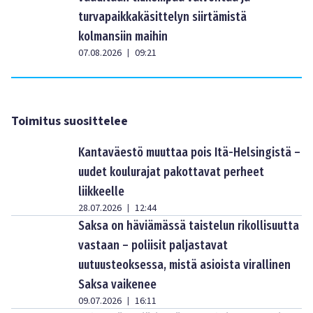
turvapaikkakäsittelyn siirtämistä
kolmansiin maihin
07.08.2026
09:21
|
Toimitus suosittelee
Kantaväestö muuttaa pois Itä-Helsingistä –
uudet koulurajat pakottavat perheet
liikkeelle
28.07.2026
12:44
|
Saksa on häviämässä taistelun rikollisuutta
vastaan – poliisit paljastavat
uutuusteoksessa, mistä asioista virallinen
Saksa vaikenee
09.07.2026
16:11
|