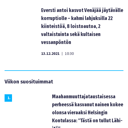
Eversti antoi kasvot Venäjää jäytävälle
korruptiolle – kahmi lahjuksilla 22
kiinteistöä, 8 loistoautoa, 2
valtaistuinta sekä kultaisen
vessanpöntön
13.12.2021
10:30
|
Viikon suosituimmat
Maahanmuuttajataustaisessa
1
.
perheessä kasvanut nainen kokee
olonsa vieraaksi Helsingin
Kontulassa: ”Tästä on tullut Lähi-