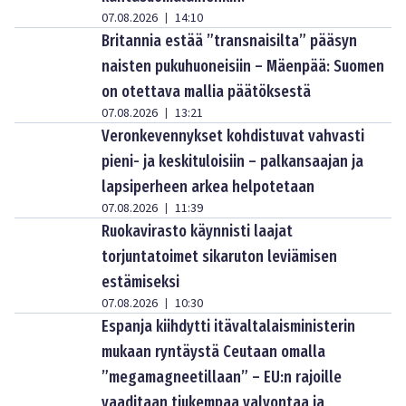
07.08.2026
14:10
|
Britannia estää ”transnaisilta” pääsyn
naisten pukuhuoneisiin – Mäenpää: Suomen
on otettava mallia päätöksestä
07.08.2026
13:21
|
Veronkevennykset kohdistuvat vahvasti
pieni- ja keskituloisiin – palkansaajan ja
lapsiperheen arkea helpotetaan
07.08.2026
11:39
|
Ruokavirasto käynnisti laajat
torjuntatoimet sikaruton leviämisen
estämiseksi
07.08.2026
10:30
|
Espanja kiihdytti itävaltalaisministerin
mukaan ryntäystä Ceutaan omalla
”megamagneetillaan” – EU:n rajoille
vaaditaan tiukempaa valvontaa ja