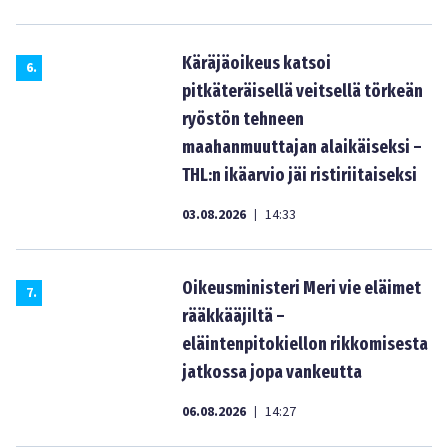
Käräjäoikeus katsoi
6
.
pitkäteräisellä veitsellä törkeän
ryöstön tehneen
maahanmuuttajan alaikäiseksi –
THL:n ikäarvio jäi ristiriitaiseksi
03.08.2026
14:33
|
Oikeusministeri Meri vie eläimet
7
.
rääkkääjiltä –
eläintenpitokiellon rikkomisesta
jatkossa jopa vankeutta
06.08.2026
14:27
|