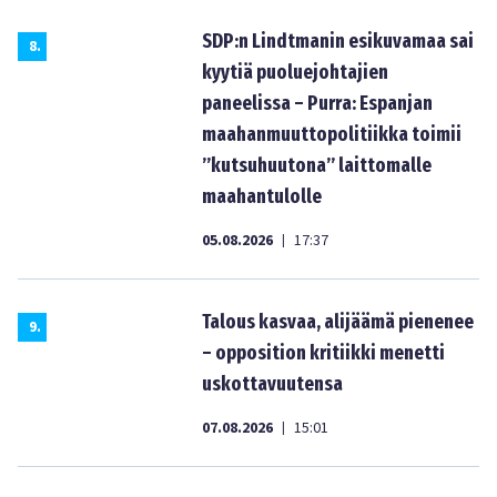
SDP:n Lindtmanin esikuvamaa sai
8
.
kyytiä puoluejohtajien
paneelissa – Purra: Espanjan
maahanmuuttopolitiikka toimii
”kutsuhuutona” laittomalle
maahantulolle
05.08.2026
17:37
|
Talous kasvaa, alijäämä pienenee
9
.
– opposition kritiikki menetti
uskottavuutensa
07.08.2026
15:01
|