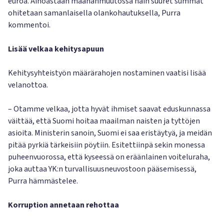
euroa. Ainoastaan maahanmuutossa näin suuret summat
ohitetaan samanlaisella olankohautuksella, Purra
kommentoi.
Lisää velkaa kehitysapuun
Kehitysyhteistyön määrärahojen nostaminen vaatisi lisää
velanottoa.
– Otamme velkaa, jotta hyvät ihmiset saavat eduskunnassa
väittää, että Suomi hoitaa maailman naisten ja tyttöjen
asioita. Ministerin sanoin, Suomi ei saa eristäytyä, ja meidän
pitää pyrkiä tärkeisiin pöytiin. Esitettiinpä sekin monessa
puheenvuorossa, että kyseessä on eräänlainen voiteluraha,
joka auttaa YK:n turvallisuusneuvostoon pääsemisessä,
Purra hämmästelee.
Korruption annetaan rehottaa