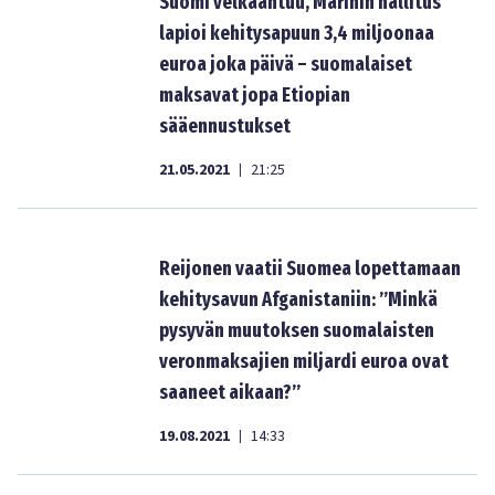
Suomi velkaantuu, Marinin hallitus
lapioi kehitysapuun 3,4 miljoonaa
euroa joka päivä – suomalaiset
maksavat jopa Etiopian
sääennustukset
21.05.2021
21:25
|
Reijonen vaatii Suomea lopettamaan
kehitysavun Afganistaniin: ”Minkä
pysyvän muutoksen suomalaisten
veronmaksajien miljardi euroa ovat
saaneet aikaan?”
19.08.2021
14:33
|