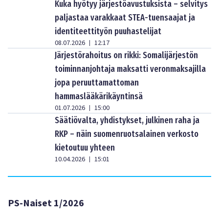
Kuka hyötyy järjestöavustuksista – selvitys
paljastaa varakkaat STEA-tuensaajat ja
identiteettityön puuhastelijat
08.07.2026
12:17
|
Järjestörahoitus on rikki: Somalijärjestön
toiminnanjohtaja maksatti veronmaksajilla
jopa peruuttamattoman
hammaslääkärikäyntinsä
01.07.2026
15:00
|
Säätiövalta, yhdistykset, julkinen raha ja
RKP – näin suomenruotsalainen verkosto
kietoutuu yhteen
10.04.2026
15:01
|
PS-Naiset 1/2026