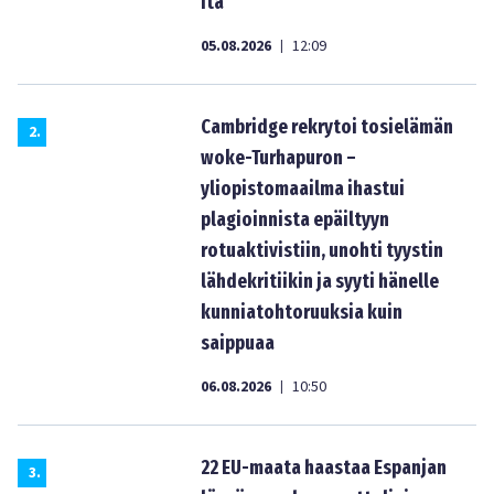
itä”
05.08.2026
12:09
|
Cambridge rekrytoi tosielämän
2
.
woke-Turhapuron –
yliopistomaailma ihastui
plagioinnista epäiltyyn
rotuaktivistiin, unohti tyystin
lähdekritiikin ja syyti hänelle
kunniatohtoruuksia kuin
saippuaa
06.08.2026
10:50
|
22 EU-maata haastaa Espanjan
3
.