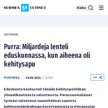
Haku
LEHTIKUVA
Purra: Miljardeja lenteli
eduskunnassa, kun aiheena oli
kehitysapu
Politiikka
Jaa
14.09.2021
17:17
|
Eduskunta keskusteli tänään kehityspolitiikan
ylivaalikautisesta selonteosta. Perussuomalaiset
tyrmäsi selonteon suunnitelmat suurista
kehitysmäärärahojen korottamisista ja irtisanoutui