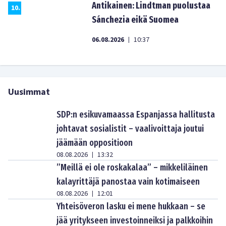
Antikainen: Lindtman puolustaa
10
.
Sánchezia eikä Suomea
06.08.2026
10:37
|
Uusimmat
SDP:n esikuvamaassa Espanjassa hallitusta
johtavat sosialistit – vaalivoittaja joutui
jäämään oppositioon
08.08.2026
13:32
|
”Meillä ei ole roskakalaa” – mikkeliläinen
kalayrittäjä panostaa vain kotimaiseen
08.08.2026
12:01
|
Yhteisöveron lasku ei mene hukkaan – se
jää yritykseen investoinneiksi ja palkkoihin