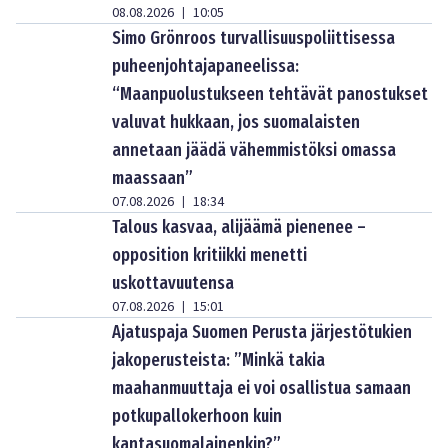
08.08.2026
10:05
|
Simo Grönroos turvallisuuspoliittisessa
puheenjohtajapaneelissa:
“Maanpuolustukseen tehtävät panostukset
valuvat hukkaan, jos suomalaisten
annetaan jäädä vähemmistöksi omassa
maassaan”
07.08.2026
18:34
|
Talous kasvaa, alijäämä pienenee –
opposition kritiikki menetti
uskottavuutensa
07.08.2026
15:01
|
Ajatuspaja Suomen Perusta järjestötukien
jakoperusteista: ”Minkä takia
maahanmuuttaja ei voi osallistua samaan
potkupallokerhoon kuin
kantasuomalainenkin?”