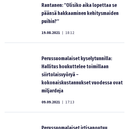
Rantanen: ”Olisiko aika lopettaa se
päänsä hakkaaminen kehitysmaiden
puihin?”
19.08.2021
18:12
|
Perussuomalaiset kyselytunnilla:
Hallitus houkuttelee toimillaan
siirtolaisvyöryä –
kokonaiskustannukset vuodessa ovat
miljardeja
09.09.2021
17:13
|
Perussuomalaiset irtisanoutuu