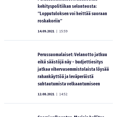
kehityspolitiikan selonteosta:
”Lopputuloksen voi heittää suoraan
roskakoriin”
14.09.2021
15:59
|
Perussuomalaiset: Velanotto jatkuu
eikä säästöjä näy – budjettiesitys
jatkaa vihervasemmistolaista löysää
rahankäyttöä ja leväperäistä
suhtautumista velkaantumiseen
12.08.2021
14:52
|