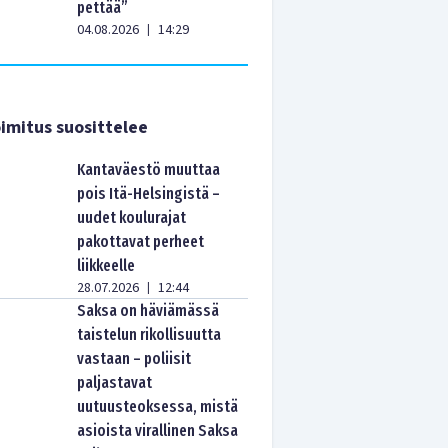
pettää”
04.08.2026
14:29
|
imitus suosittelee
Kantaväestö muuttaa
pois Itä-Helsingistä –
uudet koulurajat
pakottavat perheet
liikkeelle
28.07.2026
12:44
|
Saksa on häviämässä
taistelun rikollisuutta
vastaan – poliisit
paljastavat
uutuusteoksessa, mistä
asioista virallinen Saksa