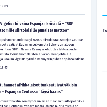
12:09
Vigelius kiivaina Espanjan kriisistä – ”SDP
To
ittomille siirtolaisille punaista mattoa”
pui vuorokaudessa yli 60 000 siirtolaista Espanjan Ceutaan.
iset vaativat Espanjan sulkemista Schengen‑alueen
 kun taas SDP:n Nasima Razmyar ehdottaa lähtöalueiden
amista. Perussuomalaisten 2. varapuheenjohtaja ja
a Joakim Vigelius tyrmää Razmyarin puheet epärealistisina.
18:45
uhannet afrikkalaiset tunkeutuivat väkisin
 – Espanjan Ceutassa ”täysi kaaos”
emmistohallituksen myötäsukainen maahanmuuttopolitiikka
aillaan Ceutassa. Valtava määrä lähinnä nuoria miehiä on