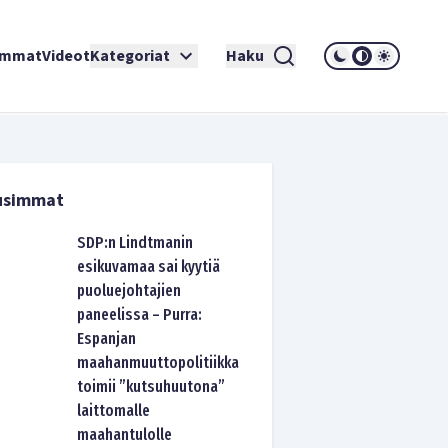
immat
Videot
Kategoriat
Haku
usimmat
SDP:n Lindtmanin
esikuvamaa sai kyytiä
puoluejohtajien
paneelissa – Purra:
Espanjan
maahanmuuttopolitiikka
toimii ”kutsuhuutona”
laittomalle
maahantulolle