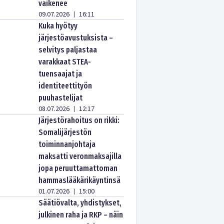
vaikenee
09.07.2026
16:11
|
Kuka hyötyy
järjestöavustuksista –
selvitys paljastaa
varakkaat STEA-
tuensaajat ja
identiteettityön
puuhastelijat
08.07.2026
12:17
|
Järjestörahoitus on rikki:
Somalijärjestön
toiminnanjohtaja
maksatti veronmaksajilla
jopa peruuttamattoman
hammaslääkärikäyntinsä
01.07.2026
15:00
|
Säätiövalta, yhdistykset,
julkinen raha ja RKP – näin