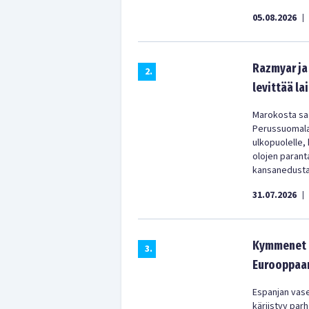
05.08.2026
|
Razmyar ja 
2
.
levittää la
Marokosta saa
Perussuomala
ulkopuolelle,
olojen parant
kansanedustaj
31.07.2026
|
Kymmenet t
3
.
Eurooppaan
Espanjan vas
kärjistyy parh