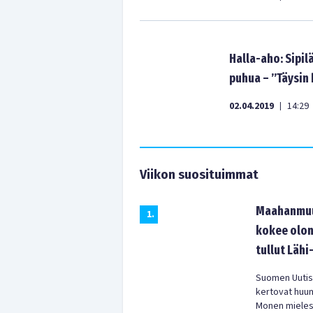
Halla-aho: Sipil
puhua – ”Täysin
02.04.2019
14:29
|
Viikon suosituimmat
Maahanmuut
1
.
kokee olon
tullut Lähi
Suomen Uutist
kertovat huu
Monen mielest