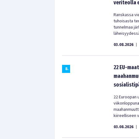
veriteolla
Ranskassa vie
tuhoisasta te
tunnelmaa järk
läheisyydess
03.08.2026
|
22 EU-maat
8
.
maahanmuut
sosialistip
22 Euroopan u
viikonloppun
maahanmuuttop
kiireelliseen 
03.08.2026
|