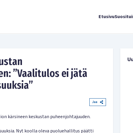
Etusivu
Suositu
kustan
U
: ”Vaalitulos ei jätä
suuksia”
Jaa
ion kärsineen keskustan puheenjohtajuuden.
suuksia. Nyt koolla oleva puoluehallitus päätti