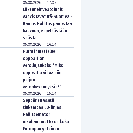
05.08.2026
17:37
|
Liikenneinvestoinnit
vahvistavat Itä-Suomea –
Ranne: Hallitus panostaa
kasvuun, ei pelkästään
säästä
05.08.2026
16:14
|
Purra ihmettelee
opposition
verolinjauksia: ”Miksi
oppositio vihaa niin
paljon
veronkevennyksiä?”
05.08.2026
15:14
|
Seppänen vaatii
tiukempaa EU-linjaa:
Hallitsematon
maahanmuutto on koko
Euroopan yhteinen