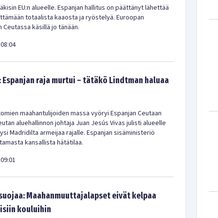
kisin EU:n alueelle. Espanjan hallitus on päättänyt lähettää
ittämään totaalista kaaosta ja ryöstelyä. Euroopan
 Ceutassa käsillä jo tänään.
08:04
: Espanjan raja murtui – tätäkö Lindtman haluaa
ttomien maahantulijoiden massa vyöryi Espanjan Ceutaan
tan aluehallinnon johtaja Juan Jesús Vivas julisti alueelle
yysi Madridilta armeijaa rajalle. Espanjan sisäministeriö
istamasta kansallista hätätilaa.
09:01
 suojaa: Maahanmuuttajalapset eivät kelpaa
isiin kouluihin