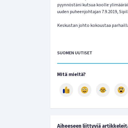
pyynnöstäni kutsua koolle ylimääräi
uuden puheenjohtajan 7.9.2019, Sipil
Keskustan johto kokoustaa parhaill
SUOMEN UUTISET
Mitä mieltä?
Aiheeseen liittyviä artikkeleit