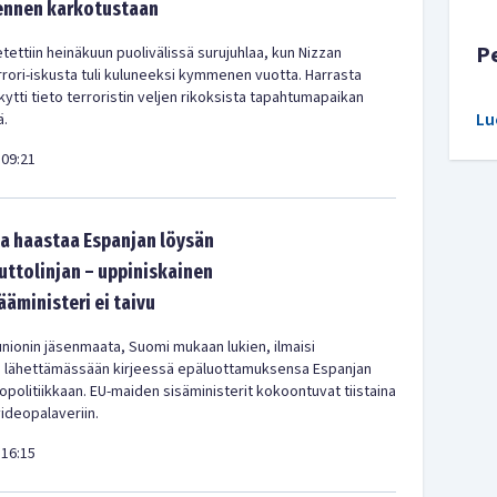
 ennen karkotustaan
P
tettiin heinäkuun puolivälissä surujuhlaa, kun Nizzan
rrori-iskusta tuli kuluneeksi kymmenen vuotta. Harrasta
ytti tieto terroristin veljen rikoksista tapahtumapaikan
Lu
ä.
09:21
a haastaa Espanjan löysän
tolinjan – uppiniskainen
ääministeri ei taivu
nionin jäsenmaata, Suomi mukaan lukien, ilmaisi
a lähettämässään kirjeessä epäluottamuksensa Espanjan
olitiikkaan. EU-maiden sisäministerit kokoontuvat tiistaina
videopalaveriin.
16:15