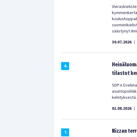
Vieraskielist
kymmenkertain
koulushoppail
suomenkielist
säästynyt ilm
30.07.2026
|
Heinäluoma
6
.
tilastot ke
SDP:n Eveliina
asuntopolitii
kehityksestä.
01.08.2026
|
Nizzan terr
7
.