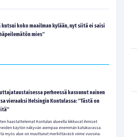
ä kutsui koko maailman kylään, nyt siitä ei saisi
 häpeilemätön mies”
tajataustaisessa perheessä kasvanut nainen
sa vieraaksi Helsingin Kontulassa: ”Tästä on
-itä”
en haastattelemat Kontulan alueella liikkuvat ihmiset
meiden käytön näkyvän aiempaa enemmän katukuvassa.
ä myös alue on muuttunut merkittävästi viime vuosina.