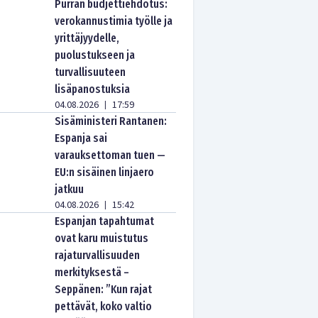
Purran budjettiehdotus:
verokannustimia työlle ja
yrittäjyydelle,
puolustukseen ja
turvallisuuteen
lisäpanostuksia
04.08.2026
17:59
|
Sisäministeri Rantanen:
Espanja sai
varauksettoman tuen —
EU:n sisäinen linjaero
jatkuu
04.08.2026
15:42
|
Espanjan tapahtumat
ovat karu muistutus
rajaturvallisuuden
merkityksestä –
Seppänen: ”Kun rajat
pettävät, koko valtio