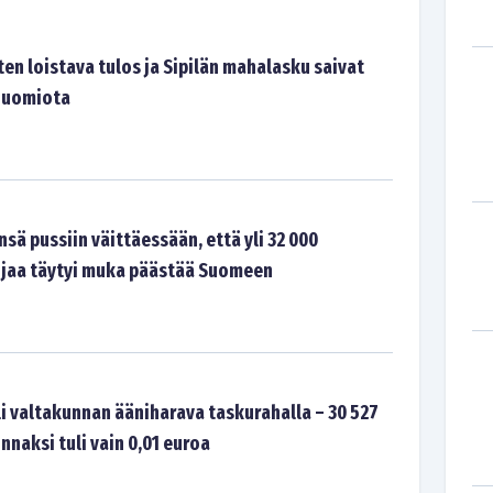
en loistava tulos ja Sipilän mahalasku saivat
huomiota
nsä pussiin väittäessään, että yli 32 000
jaa täytyi muka päästää Suomeen
i valtakunnan ääniharava taskurahalla – 30 527
naksi tuli vain 0,01 euroa