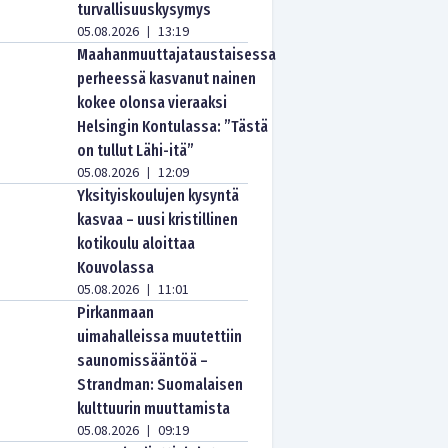
turvallisuuskysymys
05.08.2026
13:19
|
Maahanmuuttajataustaisessa
perheessä kasvanut nainen
kokee olonsa vieraaksi
Helsingin Kontulassa: ”Tästä
on tullut Lähi-itä”
05.08.2026
12:09
|
Yksityiskoulujen kysyntä
kasvaa – uusi kristillinen
kotikoulu aloittaa
Kouvolassa
05.08.2026
11:01
|
Pirkanmaan
uimahalleissa muutettiin
saunomissääntöä –
Strandman: Suomalaisen
kulttuurin muuttamista
05.08.2026
09:19
|