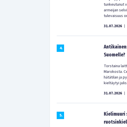
tunkeutunut vä
armeijan selv
tulevaisuus on
31.07.2026
|
Antikainen
4
.
Suomelle?
Torstaina lai
Marokosta. Ceu
hätätilan ja p
kieltäytyi jul
31.07.2026
|
Kielimuuri
5
.
ruotsinkiel