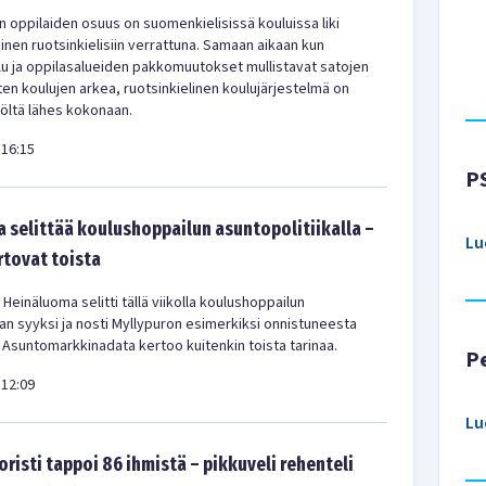
en oppilaiden osuus on suomenkielisissä kouluissa liki
en ruotsinkielisiin verrattuna. Samaan aikaan kun
u ja oppilasalueiden pakkomuutokset mullistavat satojen
en koulujen arkea, ruotsinkielinen koulujärjestelmä on
iöltä lähes kokonaan.
16:15
P
 selittää koulushoppailun asuntopolitiikalla –
Lu
rtovat toista
 Heinäluoma selitti tällä viikolla koulushoppailun
kan syyksi ja nosti Myllypuron esimerkiksi onnistuneesta
 Asuntomarkkinadata kertoo kuitenkin toista tarinaa.
P
12:09
Lu
oristi tappoi 86 ihmistä – pikkuveli rehenteli