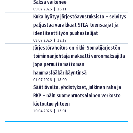
Saksa vaikenee
09.07.2026
16:11
|
Kuka hyötyy järjestöavustuksista – selvitys
paljastaa varakkaat STEA-tuensaajat ja
identiteettityön puuhastelijat
08.07.2026
12:17
|
Järjestörahoitus on rikki: Somalijärjestön
toiminnanjohtaja maksatti veronmaksajilla
jopa peruuttamattoman
hammaslääkärikäyntinsä
01.07.2026
15:00
|
Säätiövalta, yhdistykset, julkinen raha ja
RKP – näin suomenruotsalainen verkosto
kietoutuu yhteen
10.04.2026
15:01
|