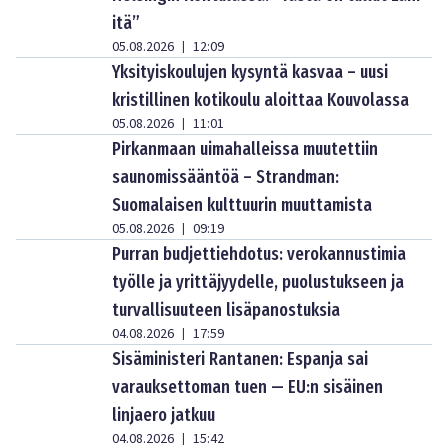
itä”
05.08.2026
12:09
|
Yksityiskoulujen kysyntä kasvaa – uusi
kristillinen kotikoulu aloittaa Kouvolassa
05.08.2026
11:01
|
Pirkanmaan uimahalleissa muutettiin
saunomissääntöä – Strandman:
Suomalaisen kulttuurin muuttamista
05.08.2026
09:19
|
Purran budjettiehdotus: verokannustimia
työlle ja yrittäjyydelle, puolustukseen ja
turvallisuuteen lisäpanostuksia
04.08.2026
17:59
|
Sisäministeri Rantanen: Espanja sai
varauksettoman tuen — EU:n sisäinen
linjaero jatkuu
04.08.2026
15:42
|