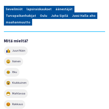
lieveilmiöt
lapsiraiskaukset
äänestäjät
Turvapaikanhakijat
Oulu
Juha Sipilä
Jussi Halla-aho
maahanmuutto
Mitä mieltä?
Juuri Näin
Iloinen
Itku
Kiukkuinen
Mahtavaa
Rakkaus