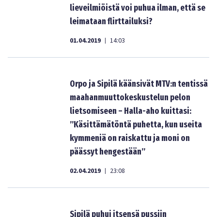
lieveilmiöistä voi puhua ilman, että se
leimataan flirttailuksi?
01.04.2019
14:03
|
Orpo ja Sipilä käänsivät MTV:n tentissä
maahanmuuttokeskustelun pelon
lietsomiseen – Halla-aho kuittasi:
”Käsittämätöntä puhetta, kun useita
kymmeniä on raiskattu ja moni on
päässyt hengestään”
02.04.2019
23:08
|
Sipilä puhui itsensä pussiin