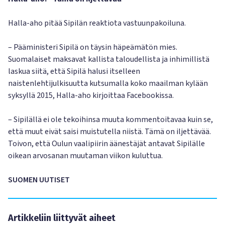
Halla-aho pitää Sipilän reaktiota vastuunpakoiluna.
– Pääministeri Sipilä on täysin häpeämätön mies.
Suomalaiset maksavat kallista taloudellista ja inhimillistä
laskua siitä, että Sipilä halusi itselleen
naistenlehtijulkisuutta kutsumalla koko maailman kylään
syksyllä 2015, Halla-aho kirjoittaa Facebookissa.
– Sipilällä ei ole tekoihinsa muuta kommentoitavaa kuin se,
että muut eivät saisi muistutella niistä. Tämä on iljettävää.
Toivon, että Oulun vaalipiirin äänestäjät antavat Sipilälle
oikean arvosanan muutaman viikon kuluttua.
SUOMEN UUTISET
Artikkeliin liittyvät aiheet