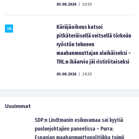
03.08.2026
10:33
|
Käräjäoikeus katsoi
10
.
pitkäteräisellä veitsellä törkeän
ryöstön tehneen
maahanmuuttajan alaikäiseksi –
THL:n ikäarvio jäi ristiriitaiseksi
03.08.2026
14:33
|
Uusimmat
SDP:n Lindtmanin esikuvamaa sai kyytiä
puoluejohtajien paneelissa – Purra:
Espanjan maahanmuuttopolitiikka toimii