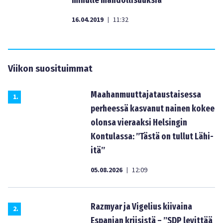
minulle mahdollisuuksia”
16.04.2019
11:32
|
Viikon suosituimmat
Maahanmuuttajataustaisessa
1
.
perheessä kasvanut nainen kokee
olonsa vieraaksi Helsingin
Kontulassa: ”Tästä on tullut Lähi-
itä”
05.08.2026
12:09
|
Razmyar ja Vigelius kiivaina
2
.
Espanjan kriisistä – ”SDP levittää