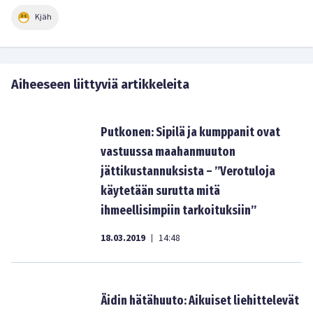
Kjäh
Aiheeseen liittyviä artikkeleita
Putkonen: Sipilä ja kumppanit ovat
vastuussa maahanmuuton
jättikustannuksista – ”Verotuloja
käytetään surutta mitä
ihmeellisimpiin tarkoituksiin”
18.03.2019
14:48
|
Äidin hätähuuto: Aikuiset liehittelevät