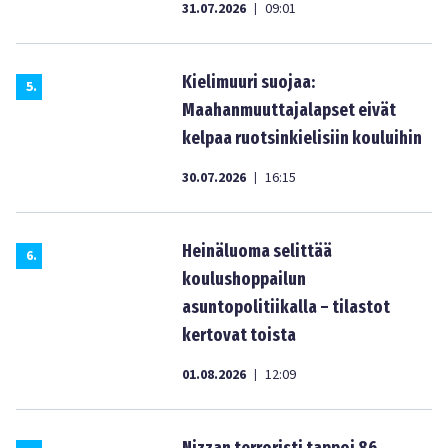
31.07.2026
09:01
|
Kielimuuri suojaa:
5
.
Maahanmuuttajalapset eivät
kelpaa ruotsinkielisiin kouluihin
30.07.2026
16:15
|
Heinäluoma selittää
6
.
koulushoppailun
asuntopolitiikalla – tilastot
kertovat toista
01.08.2026
12:09
|