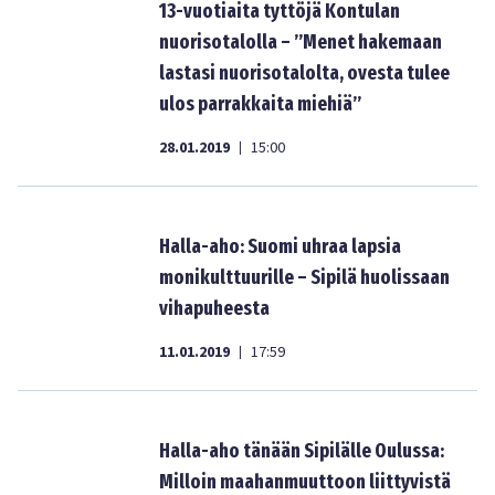
13-vuotiaita tyttöjä Kontulan
nuorisotalolla – ”Menet hakemaan
lastasi nuorisotalolta, ovesta tulee
ulos parrakkaita miehiä”
28.01.2019
15:00
|
Halla-aho: Suomi uhraa lapsia
monikulttuurille – Sipilä huolissaan
vihapuheesta
11.01.2019
17:59
|
Halla-aho tänään Sipilälle Oulussa:
Milloin maahanmuuttoon liittyvistä