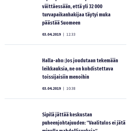
väittäessään, että yli 32 000
turvapaikanhakijaa täytyi muka
päästää Suomeen
03.04.2019
12:33
|
Halla-aho: Jos joudutaan tekemään
leikkauksia, ne on kohdistettava
toissijaisiin menoihin
03.04.2019
10:38
|
Sipilä jättää keskustan
puheenjohtajuuden: ”Vaalitulos ei jätä