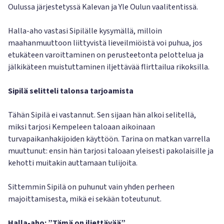
Oulussa järjestetyssä Kalevan ja Yle Oulun vaalitentissä.
Halla-aho vastasi Sipilälle kysymällä, milloin
maahanmuuttoon liittyvistä lieveilmiöistä voi puhua, jos
etukäteen varoittaminen on perusteetonta pelottelua ja
jälkikäteen muistuttaminen iljettävää flirttailua rikoksilla.
Sipilä selitteli talonsa tarjoamista
Tähän Sipilä ei vastannut. Sen sijaan hän alkoi selitellä,
miksi tarjosi Kempeleen taloaan aikoinaan
turvapaikanhakijoiden käyttöön. Tarina on matkan varrella
muuttunut: ensin hän tarjosi taloaan yleisesti pakolaisille ja
kehotti muitakin auttamaan tulijoita.
Sittemmin Sipilä on puhunut vain yhden perheen
majoittamisesta, mikä ei sekään toteutunut.
Halla-aho: ”Tämä on iljettävää”