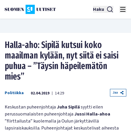
Haku
Halla-aho: Sipilä kutsui koko
maailman kylään, nyt siitä ei saisi
puhua – ”Täysin häpeilemätön
mies”
Politiikka
Jaa
02.04.2019
14:29
|
Keskustan puheenjohtaja
Juha Sipilä
syytti eilen
perussuomalaisten puheenjohtaja
Jussi Halla-ahoa
”flirttailusta” kuolemalla ja Oulun järkyttävillä
lapsiraiskauksilla. Puheenjohtajat keskustelivat aiheesta