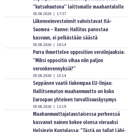
”kutsuhuutona” laittomalle maahantulolle
05.08.2026
17:37
|
Liikenneinvestoinnit vahvistavat Itä-
Suomea – Ranne: Hallitus panostaa
kasvuun, ei pelkästään säästä
05.08.2026
16:14
|
Purra ihmettelee opposition verolinjauksia:
”Miksi oppositio vihaa niin paljon
veronkevennyksiä?”
05.08.2026
15:14
|
Seppänen vaatii tiukempaa EU-linjaa:
Hallitsematon maahanmuutto on koko
Euroopan yhteinen turvallisuuskysymys
05.08.2026
13:19
|
Maahanmuuttajataustaisessa perheessä
kasvanut nainen kokee olonsa vieraaksi
Helsingin Kontulassa: ”Tästä on tullut Lähi-