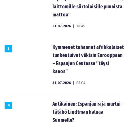
laittomille siirtolaisille punaista
mattoa”
31.07.2026
18:45
|
Kymmenet tuhannet afrikkalaiset
3
.
tunkeutuivat väkisin Eurooppaan
– Espanjan Ceutassa ”täysi
kaaos”
31.07.2026
08:04
|
Antikainen: Espanjan raja murtui –
4
.
tätäkö Lindtman haluaa
Suomelle?