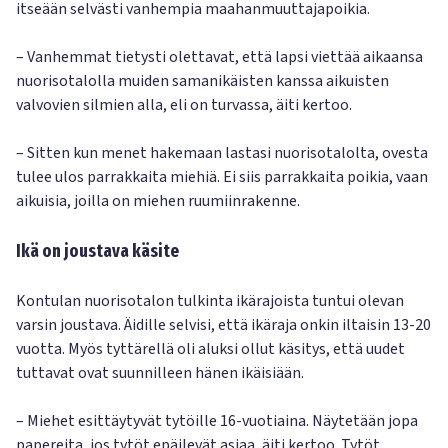
itseään selvästi vanhempia maahanmuuttajapoikia.
– Vanhemmat tietysti olettavat, että lapsi viettää aikaansa
nuorisotalolla muiden samanikäisten kanssa aikuisten
valvovien silmien alla, eli on turvassa, äiti kertoo.
– Sitten kun menet hakemaan lastasi nuorisotalolta, ovesta
tulee ulos parrakkaita miehiä. Ei siis parrakkaita poikia, vaan
aikuisia, joilla on miehen ruumiinrakenne.
Ikä on joustava käsite
Kontulan nuorisotalon tulkinta ikärajoista tuntui olevan
varsin joustava. Äidille selvisi, että ikäraja onkin iltaisin 13-20
vuotta. Myös tyttärellä oli aluksi ollut käsitys, että uudet
tuttavat ovat suunnilleen hänen ikäisiään.
– Miehet esittäytyvät tytöille 16-vuotiaina. Näytetään jopa
papereita, jos tytöt epäilevät asiaa, äiti kertoo. Tytöt