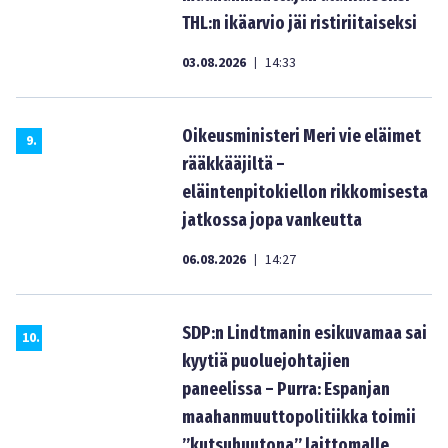
THL:n ikäarvio jäi ristiriitaiseksi
03.08.2026
14:33
|
Oikeusministeri Meri vie eläimet
9
.
rääkkääjiltä –
eläintenpitokiellon rikkomisesta
jatkossa jopa vankeutta
06.08.2026
14:27
|
SDP:n Lindtmanin esikuvamaa sai
10
.
kyytiä puoluejohtajien
paneelissa – Purra: Espanjan
maahanmuuttopolitiikka toimii
”kutsuhuutona” laittomalle