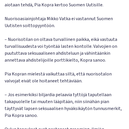
aiotaan tehdä, Pia Kopra kertoo Suomen Uutisille.
Nuorisoasiainjohtaja Mikko Vatka ei vastannut Suomen
Uutisten soittopyyntöön.
– Nuorisotilan on oltava turvallinen paikka, eikä vastuuta
turvallisuudesta voi työntää lasten kontolle. Valvojien on
puututtava seksuaaliseen ahdisteluun ja vähintäänkin
annettava ahdistelijoille porttikielto, Kopra sanoo.
Pia Kopran mielestä vaikuttaa siltä, että nuorisotalon
valvojat eivät ole hoitaneet tehtäviään.
– Jos esimerkiksi biljardia pelaavia tyttöjä taputellaan
takapuolelle tai muuten lääpitään, niin siinähän pian
täyttyvät lapsen seksuaalisen hyväksikäytön tunnusmerkit,
Pia Kopra sanoo.