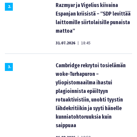
Razmyar ja Vigelius kiivaina
2
.
Espanjan kriisistä – ”SDP levittää
laittomille siirtolaisille punaista
mattoa”
31.07.2026
18:45
|
Cambridge rekrytoi tosielämän
3
.
woke-Turhapuron –
yliopistomaailma ihastui
plagioinnista epäiltyyn
rotuaktivistiin, unohti tyystin
lähdekritiikin ja syyti hänelle
kunniatohtoruuksia kuin
saippuaa