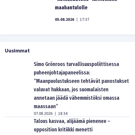
maahantulolle
05.08.2026
17:37
|
Uusimmat
Simo Grönroos turvallisuuspoliittisessa
puheenjohtajapaneelissa:
“Maanpuolustukseen tehtävät panostukset
valuvat hukkaan, jos suomalaisten
annetaan jäädä vähemmistöksi omassa
maassaan”
07.08.2026
18:34
|
Talous kasvaa, alijäämä pienenee –
opposition kritiikki menetti