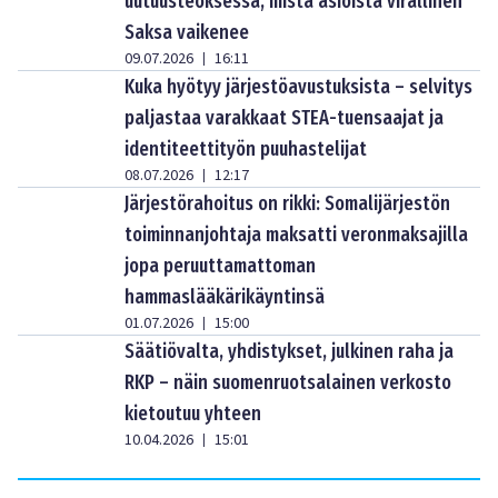
uutuusteoksessa, mistä asioista virallinen
Saksa vaikenee
09.07.2026
16:11
|
Kuka hyötyy järjestöavustuksista – selvitys
paljastaa varakkaat STEA-tuensaajat ja
identiteettityön puuhastelijat
08.07.2026
12:17
|
Järjestörahoitus on rikki: Somalijärjestön
toiminnanjohtaja maksatti veronmaksajilla
jopa peruuttamattoman
hammaslääkärikäyntinsä
01.07.2026
15:00
|
Säätiövalta, yhdistykset, julkinen raha ja
RKP – näin suomenruotsalainen verkosto
kietoutuu yhteen
10.04.2026
15:01
|