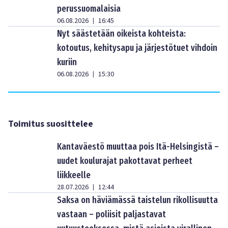
perussuomalaisia
06.08.2026
16:45
|
Nyt säästetään oikeista kohteista:
kotoutus, kehitysapu ja järjestötuet vihdoin
kuriin
06.08.2026
15:30
|
Toimitus suosittelee
Kantaväestö muuttaa pois Itä-Helsingistä –
uudet koulurajat pakottavat perheet
liikkeelle
28.07.2026
12:44
|
Saksa on häviämässä taistelun rikollisuutta
vastaan – poliisit paljastavat