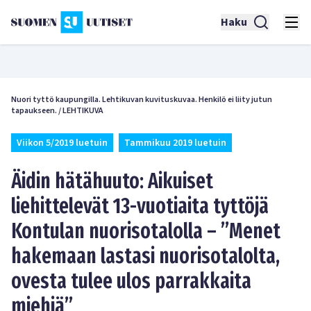
Haku
Nuori tyttö kaupungilla. Lehtikuvan kuvituskuvaa. Henkilö ei liity jutun
tapaukseen.
/
LEHTIKUVA
Viikon 5/2019 luetuin
Tammikuu
2019 luetuin
Äidin hätähuuto: Aikuiset
liehittelevät 13-vuotiaita tyttöjä
Kontulan nuorisotalolla – ”Menet
hakemaan lastasi nuorisotalolta,
ovesta tulee ulos parrakkaita
miehiä”