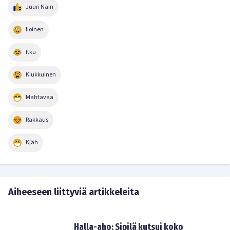
Juuri Näin
Iloinen
Itku
Kiukkuinen
Mahtavaa
Rakkaus
Kjäh
Aiheeseen liittyviä artikkeleita
Halla-aho: Sipilä kutsui koko