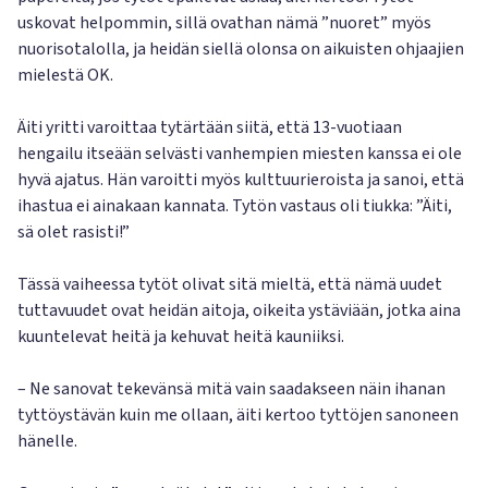
uskovat helpommin, sillä ovathan nämä ”nuoret” myös
nuorisotalolla, ja heidän siellä olonsa on aikuisten ohjaajien
mielestä OK.
Äiti yritti varoittaa tytärtään siitä, että 13-vuotiaan
hengailu itseään selvästi vanhempien miesten kanssa ei ole
hyvä ajatus. Hän varoitti myös kulttuurieroista ja sanoi, että
ihastua ei ainakaan kannata. Tytön vastaus oli tiukka: ”Äiti,
sä olet rasisti!”
Tässä vaiheessa tytöt olivat sitä mieltä, että nämä uudet
tuttavuudet ovat heidän aitoja, oikeita ystäviään, jotka aina
kuuntelevat heitä ja kehuvat heitä kauniiksi.
– Ne sanovat tekevänsä mitä vain saadakseen näin ihanan
tyttöystävän kuin me ollaan, äiti kertoo tyttöjen sanoneen
hänelle.