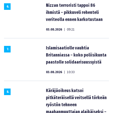
Nizzan terroristi tappoi 86
6
.
ihmistä – pikkuveli rehenteli
veriteolla ennen karkotustaan
03.08.2026
09:21
|
Islamisaatiolle vauhtia
7
.
Britanniassa – koko poliisikunta
paastolle solidaarisuussyistä
03.08.2026
10:33
|
Käräjäoikeus katsoi
8
.
pitkäteräisellä veitsellä törkeän
ryöstön tehneen
maahanmuuttajan alaikäiseksi –