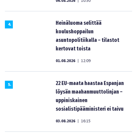
06.08.2026
10:50
|
Heinäluoma selittää
4
.
koulushoppailun
asuntopolitiikalla – tilastot
kertovat toista
01.08.2026
12:09
|
22 EU-maata haastaa Espanjan
5
.
löysän maahanmuuttolinjan –
uppiniskainen
sosialistipääministeri ei taivu
03.08.2026
16:15
|