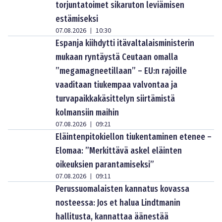
torjuntatoimet sikaruton leviämisen
estämiseksi
07.08.2026
10:30
|
Espanja kiihdytti itävaltalaisministerin
mukaan ryntäystä Ceutaan omalla
”megamagneetillaan” – EU:n rajoille
vaaditaan tiukempaa valvontaa ja
turvapaikkakäsittelyn siirtämistä
kolmansiin maihin
07.08.2026
09:21
|
Eläintenpitokiellon tiukentaminen etenee –
Elomaa: ”Merkittävä askel eläinten
oikeuksien parantamiseksi”
07.08.2026
09:11
|
Perussuomalaisten kannatus kovassa
nosteessa: Jos et halua Lindtmanin
hallitusta, kannattaa äänestää