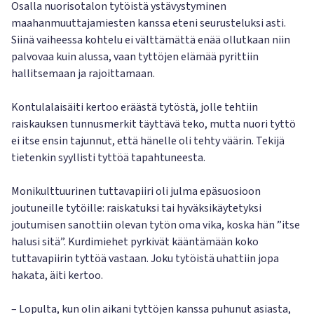
Osalla nuorisotalon tytöistä ystävystyminen
maahanmuuttajamiesten kanssa eteni seurusteluksi asti.
Siinä vaiheessa kohtelu ei välttämättä enää ollutkaan niin
palvovaa kuin alussa, vaan tyttöjen elämää pyrittiin
hallitsemaan ja rajoittamaan.
Kontulalaisäiti kertoo eräästä tytöstä, jolle tehtiin
raiskauksen tunnusmerkit täyttävä teko, mutta nuori tyttö
ei itse ensin tajunnut, että hänelle oli tehty väärin. Tekijä
tietenkin syyllisti tyttöä tapahtuneesta.
Monikulttuurinen tuttavapiiri oli julma epäsuosioon
joutuneille tytöille: raiskatuksi tai hyväksikäytetyksi
joutumisen sanottiin olevan tytön oma vika, koska hän ”itse
halusi sitä”. Kurdimiehet pyrkivät kääntämään koko
tuttavapiirin tyttöä vastaan. Joku tytöistä uhattiin jopa
hakata, äiti kertoo.
– Lopulta, kun olin aikani tyttöjen kanssa puhunut asiasta,