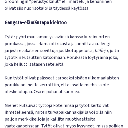
Groomingin ”perustyökalut” eli imartelu ja kehuminen
olivat siis nuorisotalolla täydessä käytössä.
Gangsta-elämäntapa kiehtoo
Tytär pyöri muutaman ystävänsä kanssa kurdinuorten
porukassa, jossa elämä oli rikasta ja jännittävää. Jengi
järjesti etukäteen sovittuja joukkotappeluita,
biiffejä
, joita
tytötkin kutsuttiin katsomaan. Porukasta löytyi aina joku,
joka heilutti satasen seteleitä.
Kun tytöt olivat päässeet tarpeeksi sisään ulkomaalaisten
porukkaan, heille kerrottiin, ettei osalla miehistä ole
oleskelulupaa. Osa ei puhunut suomea.
Miehet kutsuivat tyttöjä koteihinsa ja tytöt kertoivat
ihmetelleensä, miten turvapaikanhakijalla voi olla niin
paljon merkkikelloja ja kalliita muotivaatteita
vaatekaapeissaan. Tytöt olivat myös kysyneet, missä poikien