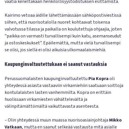
vaatia keneltäkään henkilöllisyystodistuksen esittämistä.
Kairimo vetoaa äidille lähettämässään sähköpostiviestissä
siihen, että nuorisotalolla nuoret kohtaavat toisensa
valvotussa tilassa ja paikalla on koulutettuja ohjaajia, joten
”paikka on varmasti turvallisempi kuin katu, asemanseudut
ja ostoskeskukset”. Epäilemättä, mutta vielä turvallisempi
se olisi, jos siellä ei olisi aikuisia ulkomaalaismiehiä.
Kaupunginvaltuutettukaan ei saanut vastauksia
Perussuomalaisten kaupunginvaltuutettu
Pia Kopra
oli
yhteydessä asiasta vastaaviin virkamiehiin saatuaan soittoja
kontulalaisten lasten vanhemmilta. Kopra on erittäin
huolissaan virkamiesten vähättelevältä ja
välinpitämättömältä vaikuttavasta asenteesta.
– Olin yhteydessä muun muassa nuorisoasiainjohtaja
Mikko
Vatkaan
, mutta en saanut selkeää vastausta mitä asialle