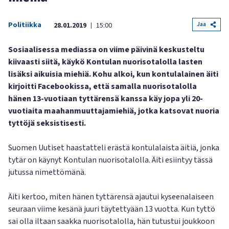
Politiikka
Jaa
28.01.2019
15:00
|
Sosiaalisessa mediassa on viime päivinä keskusteltu
kiivaasti siitä, käykö Kontulan nuorisotalolla lasten
lisäksi aikuisia miehiä. Kohu alkoi, kun kontulalainen äiti
kirjoitti Facebookissa, että samalla nuorisotalolla
hänen 13-vuotiaan tyttärensä kanssa käy jopa yli 20-
vuotiaita maahanmuuttajamiehiä, jotka katsovat nuoria
tyttöjä seksistisesti.
Suomen Uutiset haastatteli erästä kontulalaista äitiä, jonka
tytär on käynyt Kontulan nuorisotalolla. Äiti esiintyy tässä
jutussa nimettömänä.
Äiti kertoo, miten hänen tyttärensä ajautui kyseenalaiseen
seuraan viime kesänä juuri täytettyään 13 vuotta. Kun tyttö
sai olla iltaan saakka nuorisotalolla, hän tutustui joukkoon