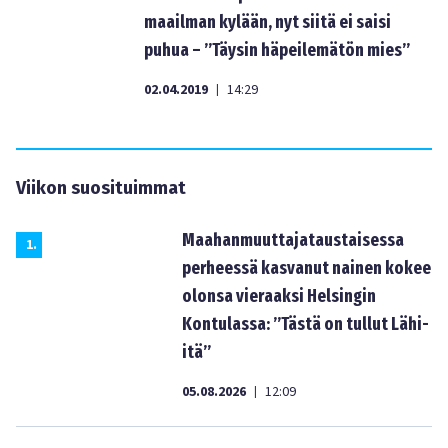
maailman kylään, nyt siitä ei saisi
puhua – ”Täysin häpeilemätön mies”
02.04.2019
14:29
|
Viikon suosituimmat
Maahanmuuttajataustaisessa
1
.
perheessä kasvanut nainen kokee
olonsa vieraaksi Helsingin
Kontulassa: ”Tästä on tullut Lähi-
itä”
05.08.2026
12:09
|