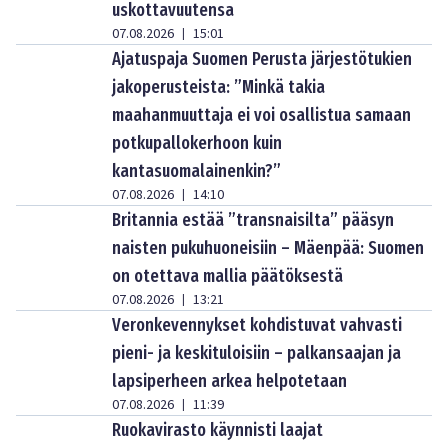
uskottavuutensa
07.08.2026
15:01
|
Ajatuspaja Suomen Perusta järjestötukien
jakoperusteista: ”Minkä takia
maahanmuuttaja ei voi osallistua samaan
potkupallokerhoon kuin
kantasuomalainenkin?”
07.08.2026
14:10
|
Britannia estää ”transnaisilta” pääsyn
naisten pukuhuoneisiin – Mäenpää: Suomen
on otettava mallia päätöksestä
07.08.2026
13:21
|
Veronkevennykset kohdistuvat vahvasti
pieni- ja keskituloisiin – palkansaajan ja
lapsiperheen arkea helpotetaan
07.08.2026
11:39
|
Ruokavirasto käynnisti laajat