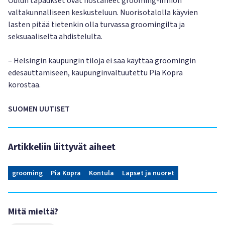
Oulun tapaukset ovat nostaneet grooming-ilmiön
valtakunnalliseen keskusteluun. Nuorisotalolla käyvien
lasten pitää tietenkin olla turvassa groomingilta ja
seksuaaliselta ahdistelulta.
– Helsingin kaupungin tiloja ei saa käyttää groomingin
edesauttamiseen, kaupunginvaltuutettu Pia Kopra
korostaa.
SUOMEN UUTISET
Artikkeliin liittyvät aiheet
grooming
Pia Kopra
Kontula
Lapset ja nuoret
Mitä mieltä?