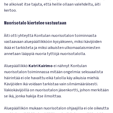
he alkoivat itse tajuta, että heille ollaan valehdeltu, äiti
kertoo.
Nuorisotalo kiertelee vastuutaan
Äiti otti yhteyttä Kontulan nuorisotalon toiminnasta
vastaavaan aluepäällikköön kysyäkseen, miksi kävijöiden
ikää ei tarkisteta ja miksi aikuisten ulkomaalaismiesten
annetaan lääppiä nuoria tyttöjä nuorisotalolla.
Aluepäällikkö
Katri Kairimo
ei nähnyt Kontulan
nuorisotalon toiminnassa mitään ongelmia: seksuaalista
häirintää ei ole havaittu eikä talolla käy aikuisia miehiä.
Kävijöiden ikä voidaan tarkistaa vain silmämääräisesti.
Vakiokävijöillä on nuorisotalon jäsenkortti, johon merkitään
se ikä, jonka hakija itse ilmoittaa.
Aluepäällikön mukaan nuorisotalon ohjaajilla ei ole oikeutta