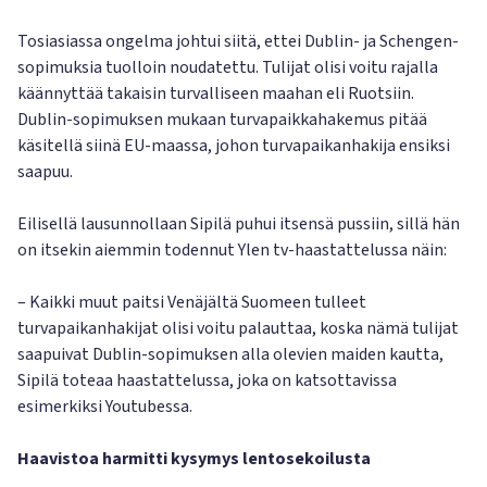
Tosiasiassa ongelma johtui siitä, ettei Dublin- ja Schengen-
sopimuksia tuolloin noudatettu. Tulijat olisi voitu rajalla
käännyttää takaisin turvalliseen maahan eli Ruotsiin.
Dublin-sopimuksen mukaan turvapaikkahakemus pitää
käsitellä siinä EU-maassa, johon turvapaikanhakija ensiksi
saapuu.
Eilisellä lausunnollaan Sipilä puhui itsensä pussiin, sillä hän
on itsekin aiemmin todennut Ylen tv-haastattelussa näin:
– Kaikki muut paitsi Venäjältä Suomeen tulleet
turvapaikanhakijat olisi voitu palauttaa, koska nämä tulijat
saapuivat Dublin-sopimuksen alla olevien maiden kautta,
Sipilä toteaa haastattelussa, joka on katsottavissa
esimerkiksi Youtubessa.
Haavistoa harmitti kysymys lentosekoilusta