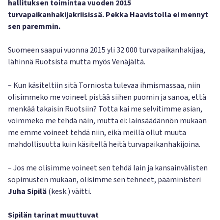
hallituksen toimintaa vuoden 2015
turvapaikanhakijakriisissä. Pekka Haavistolla ei mennyt
sen paremmin.
Suomeen saapui vuonna 2015 yli 32 000 turvapaikanhakijaa,
lähinnä Ruotsista mutta myös Venäjältä.
– Kun käsiteltiin sitä Torniosta tulevaa ihmismassaa, niin
olisimmeko me voineet pistää siihen puomin ja sanoa, että
menkää takaisin Ruotsiin? Totta kai me selvitimme asian,
voimmeko me tehdä näin, mutta ei: lainsäädännön mukaan
me emme voineet tehdä niin, eikä meillä ollut muuta
mahdollisuutta kuin käsitellä heitä turvapaikanhakijoina.
– Jos me olisimme voineet sen tehdä lain ja kansainvälisten
sopimusten mukaan, olisimme sen tehneet, pääministeri
Juha Sipilä
(kesk.) väitti.
Sipilän tarinat muuttuvat