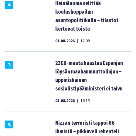
Heinäluoma selittää
6
.
koulushoppailun
asuntopolitiikalla – tilastot
kertovat toista
01.08.2026
12:09
|
22 EU-maata haastaa Espanjan
7
.
löysän maahanmuuttolinjan –
uppiniskainen
sosialistipääministeri ei taivu
03.08.2026
16:15
|
Nizzan terroristi tappoi 86
8
.
ihmistä – pikkuveli rehenteli