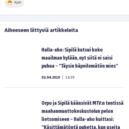
Kjäh
Aiheeseen liittyviä artikkeleita
Halla-aho: Sipilä kutsui koko
maailman kylään, nyt siitä ei saisi
puhua – ”Täysin häpeilemätön mies”
02.04.2019
14:29
|
Orpo ja Sipilä käänsivät MTV:n tentissä
maahanmuuttokeskustelun pelon
lietsomiseen – Halla-aho kuittasi:
”Käsittämätöntä puhetta, kun useita