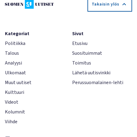
Takaisin ylös
Kategoriat
Sivut
Politiikka
Etusivu
Talous
Suosituimmat
Analyysi
Toimitus
Ulkomaat
Lähetä uutisvinkki
Muut uutiset
Perussuomalainen-lehti
Kulttuuri
Videot
Kolumnit
Viihde