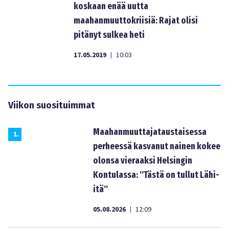
koskaan enää uutta
maahanmuuttokriisiä: Rajat olisi
pitänyt sulkea heti
17.05.2019
10:03
|
Viikon suosituimmat
Maahanmuuttajataustaisessa
1
.
perheessä kasvanut nainen kokee
olonsa vieraaksi Helsingin
Kontulassa: ”Tästä on tullut Lähi-
itä”
05.08.2026
12:09
|