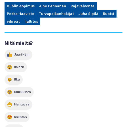
Dublin-sopimus
Aino Pennanen
Rajavalvonta
Pekka Haavisto
Turvapaikanhakijat
Juha Sipilä
Ruotsi
vihreät
hallitus
Mitä mieltä?
Juuri Näin
Iloinen
Itku
Kiukkuinen
Mahtavaa
Rakkaus