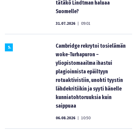
tätäkö Lindtman haluaa
Suomelle?
31.07.2026
09:01
|
Cambridge rekrytoi tosielämän
5
.
woke-Turhapuron –
yliopistomaailma ihastui
plagioinnista epäiltyyn
rotuaktivistiin, unohti tyystin
lähdekritiikin ja syyti hänelle
kunniatohtoruuksia kuin
saippuaa
06.08.2026
10:50
|