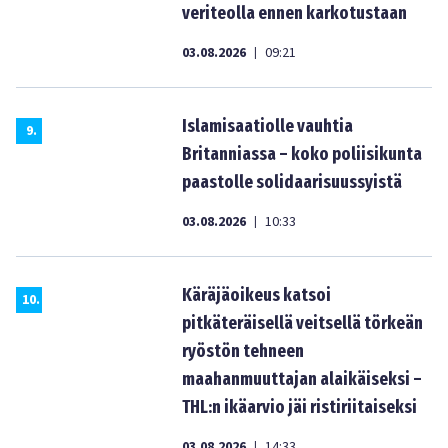
veriteolla ennen karkotustaan
03.08.2026
09:21
|
Islamisaatiolle vauhtia
9
.
Britanniassa – koko poliisikunta
paastolle solidaarisuussyistä
03.08.2026
10:33
|
Käräjäoikeus katsoi
10
.
pitkäteräisellä veitsellä törkeän
ryöstön tehneen
maahanmuuttajan alaikäiseksi –
THL:n ikäarvio jäi ristiriitaiseksi
03.08.2026
14:33
|