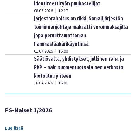
identiteettityön puuhastelijat
08.07.2026
12:17
|
Järjestörahoitus on rikki: Somalijärjestön
toiminnanjohtaja maksatti veronmaksajilla
jopa peruuttamattoman
hammaslääkärikäyntinsä
01.07.2026
15:00
|
Säätiövalta, yhdistykset, julkinen raha ja
RKP – näin suomenruotsalainen verkosto
kietoutuu yhteen
10.04.2026
15:01
|
PS-Naiset 1/2026
Lue lisää