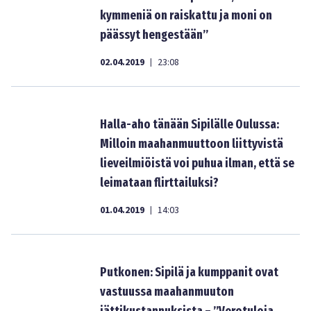
kymmeniä on raiskattu ja moni on
päässyt hengestään”
02.04.2019
23:08
|
Halla-aho tänään Sipilälle Oulussa:
Milloin maahanmuuttoon liittyvistä
lieveilmiöistä voi puhua ilman, että se
leimataan flirttailuksi?
01.04.2019
14:03
|
Putkonen: Sipilä ja kumppanit ovat
vastuussa maahanmuuton