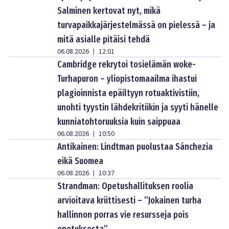
Salminen kertovat nyt, mikä
turvapaikkajärjestelmässä on pielessä – ja
mitä asialle pitäisi tehdä
06.08.2026
12:01
|
Cambridge rekrytoi tosielämän woke-
Turhapuron – yliopistomaailma ihastui
plagioinnista epäiltyyn rotuaktivistiin,
unohti tyystin lähdekritiikin ja syyti hänelle
kunniatohtoruuksia kuin saippuaa
06.08.2026
10:50
|
Antikainen: Lindtman puolustaa Sánchezia
eikä Suomea
06.08.2026
10:37
|
Strandman: Opetushallituksen roolia
arvioitava kriittisesti – ”Jokainen turha
hallinnon porras vie resursseja pois