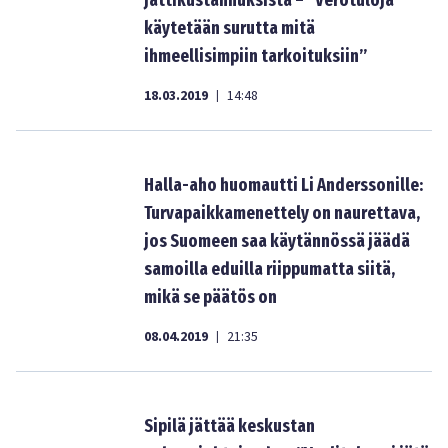
jättikustannuksista – ”Verotuloja
käytetään surutta mitä
ihmeellisimpiin tarkoituksiin”
18.03.2019
14:48
|
Halla-aho huomautti Li Anderssonille:
Turvapaikkamenettely on naurettava,
jos Suomeen saa käytännössä jäädä
samoilla eduilla riippumatta siitä,
mikä se päätös on
08.04.2019
21:35
|
Sipilä jättää keskustan