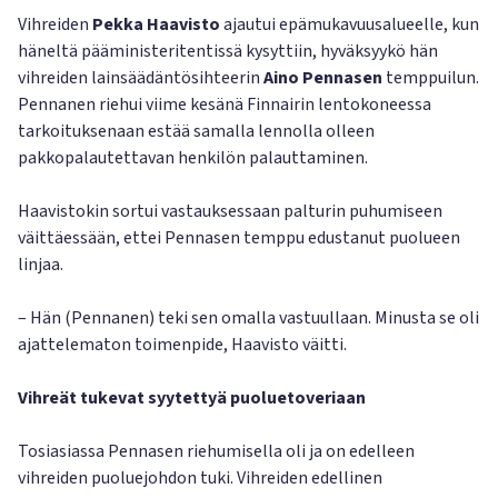
Vihreiden
Pekka Haavisto
ajautui epämukavuusalueelle, kun
häneltä pääministeritentissä kysyttiin, hyväksyykö hän
vihreiden lainsäädäntösihteerin
Aino Pennasen
temppuilun.
Pennanen riehui viime kesänä Finnairin lentokoneessa
tarkoituksenaan estää samalla lennolla olleen
pakkopalautettavan henkilön palauttaminen.
Haavistokin sortui vastauksessaan palturin puhumiseen
väittäessään, ettei Pennasen temppu edustanut puolueen
linjaa.
– Hän (Pennanen) teki sen omalla vastuullaan. Minusta se oli
ajattelematon toimenpide, Haavisto väitti.
Vihreät tukevat syytettyä puoluetoveriaan
Tosiasiassa Pennasen riehumisella oli ja on edelleen
vihreiden puoluejohdon tuki. Vihreiden edellinen