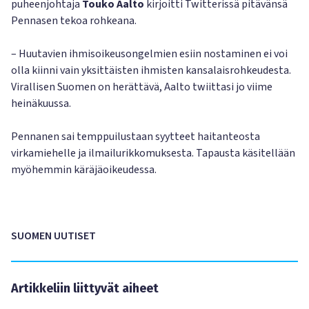
puheenjohtaja
Touko Aalto
kirjoitti Twitterissä pitävänsä
Pennasen tekoa rohkeana.
– Huutavien ihmisoikeusongelmien esiin nostaminen ei voi
olla kiinni vain yksittäisten ihmisten kansalaisrohkeudesta.
Virallisen Suomen on herättävä, Aalto twiittasi jo viime
heinäkuussa.
Pennanen sai temppuilustaan syytteet haitanteosta
virkamiehelle ja ilmailurikkomuksesta. Tapausta käsitellään
myöhemmin käräjäoikeudessa.
SUOMEN UUTISET
Artikkeliin liittyvät aiheet