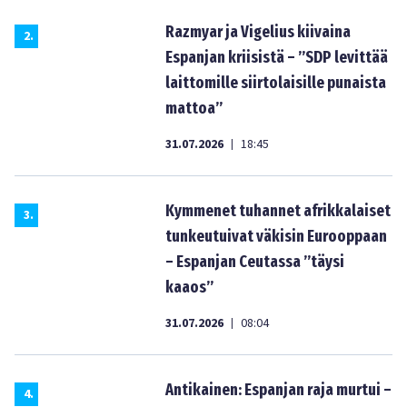
Razmyar ja Vigelius kiivaina
2
.
Espanjan kriisistä – ”SDP levittää
laittomille siirtolaisille punaista
mattoa”
31.07.2026
18:45
|
Kymmenet tuhannet afrikkalaiset
3
.
tunkeutuivat väkisin Eurooppaan
– Espanjan Ceutassa ”täysi
kaaos”
31.07.2026
08:04
|
Antikainen: Espanjan raja murtui –
4
.