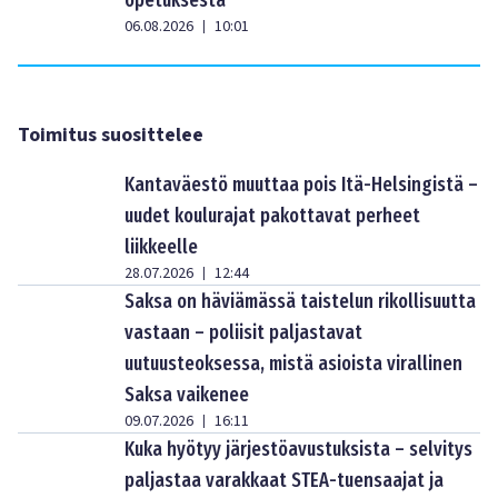
opetuksesta”
06.08.2026
10:01
|
Toimitus suosittelee
Kantaväestö muuttaa pois Itä-Helsingistä –
uudet koulurajat pakottavat perheet
liikkeelle
28.07.2026
12:44
|
Saksa on häviämässä taistelun rikollisuutta
vastaan – poliisit paljastavat
uutuusteoksessa, mistä asioista virallinen
Saksa vaikenee
09.07.2026
16:11
|
Kuka hyötyy järjestöavustuksista – selvitys
paljastaa varakkaat STEA-tuensaajat ja