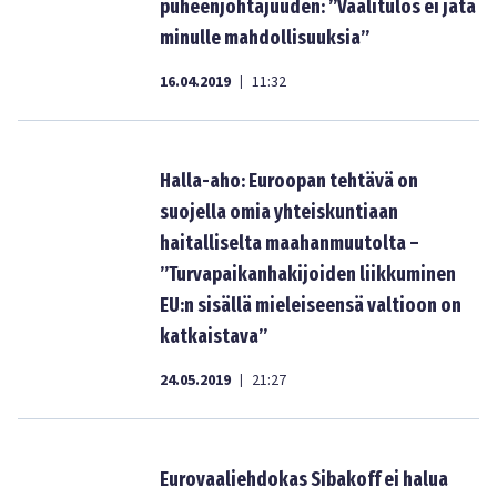
puheenjohtajuuden: ”Vaalitulos ei jätä
minulle mahdollisuuksia”
16.04.2019
11:32
|
Halla-aho: Euroopan tehtävä on
suojella omia yhteiskuntiaan
haitalliselta maahanmuutolta –
”Turvapaikanhakijoiden liikkuminen
EU:n sisällä mieleiseensä valtioon on
katkaistava”
24.05.2019
21:27
|
Eurovaaliehdokas Sibakoff ei halua