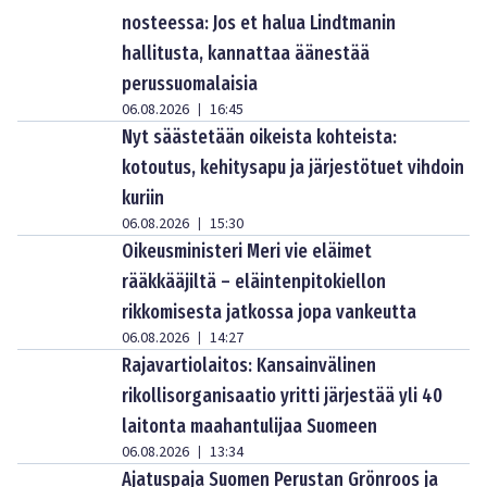
nosteessa: Jos et halua Lindtmanin
hallitusta, kannattaa äänestää
perussuomalaisia
06.08.2026
16:45
|
Nyt säästetään oikeista kohteista:
kotoutus, kehitysapu ja järjestötuet vihdoin
kuriin
06.08.2026
15:30
|
Oikeusministeri Meri vie eläimet
rääkkääjiltä – eläintenpitokiellon
rikkomisesta jatkossa jopa vankeutta
06.08.2026
14:27
|
Rajavartiolaitos: Kansainvälinen
rikollisorganisaatio yritti järjestää yli 40
laitonta maahantulijaa Suomeen
06.08.2026
13:34
|
Ajatuspaja Suomen Perustan Grönroos ja