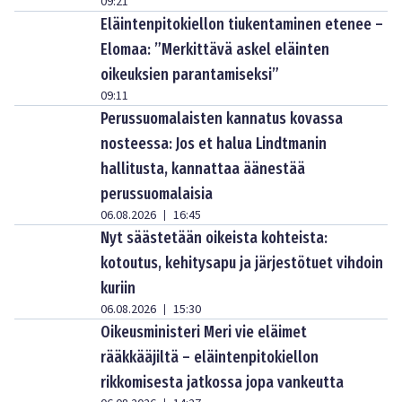
09:21
Eläintenpitokiellon tiukentaminen etenee –
Elomaa: ”Merkittävä askel eläinten
oikeuksien parantamiseksi”
09:11
Perussuomalaisten kannatus kovassa
nosteessa: Jos et halua Lindtmanin
hallitusta, kannattaa äänestää
perussuomalaisia
06.08.2026
16:45
|
Nyt säästetään oikeista kohteista:
kotoutus, kehitysapu ja järjestötuet vihdoin
kuriin
06.08.2026
15:30
|
Oikeusministeri Meri vie eläimet
rääkkääjiltä – eläintenpitokiellon
rikkomisesta jatkossa jopa vankeutta