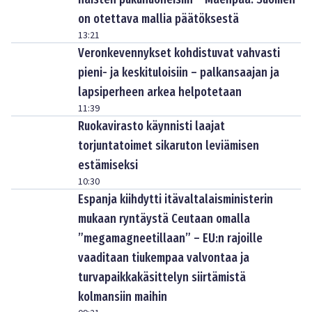
on otettava mallia päätöksestä
13:21
Veronkevennykset kohdistuvat vahvasti
pieni- ja keskituloisiin – palkansaajan ja
lapsiperheen arkea helpotetaan
11:39
Ruokavirasto käynnisti laajat
torjuntatoimet sikaruton leviämisen
estämiseksi
10:30
Espanja kiihdytti itävaltalaisministerin
mukaan ryntäystä Ceutaan omalla
”megamagneetillaan” – EU:n rajoille
vaaditaan tiukempaa valvontaa ja
turvapaikkakäsittelyn siirtämistä
kolmansiin maihin