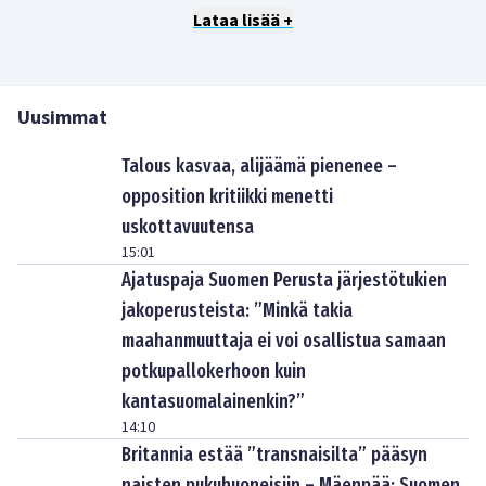
Lataa lisää +
Uusimmat
Talous kasvaa, alijäämä pienenee –
opposition kritiikki menetti
uskottavuutensa
15:01
Ajatuspaja Suomen Perusta järjestötukien
jakoperusteista: ”Minkä takia
maahanmuuttaja ei voi osallistua samaan
potkupallokerhoon kuin
kantasuomalainenkin?”
14:10
Britannia estää ”transnaisilta” pääsyn
naisten pukuhuoneisiin – Mäenpää: Suomen