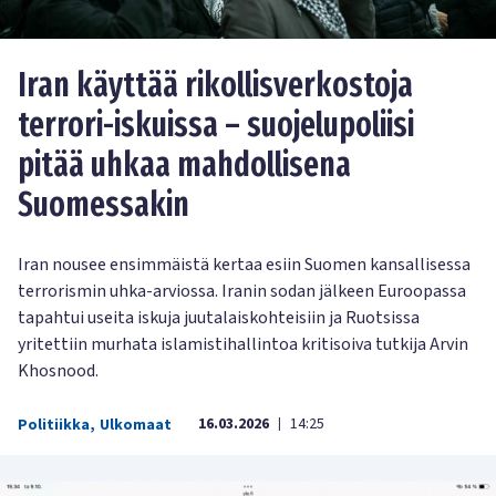
Iran käyttää rikollisverkostoja
terrori-iskuissa – suojelupoliisi
pitää uhkaa mahdollisena
Suomessakin
Iran nousee ensimmäistä kertaa esiin Suomen kansallisessa
terrorismin uhka-arviossa. Iranin sodan jälkeen Euroopassa
tapahtui useita iskuja juutalaiskohteisiin ja Ruotsissa
yritettiin murhata islamistihallintoa kritisoiva tutkija Arvin
Khosnood.
16.03.2026
14:25
Politiikka
,
Ulkomaat
|