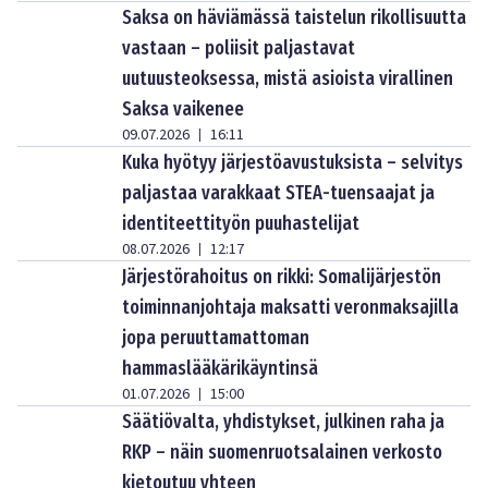
Saksa on häviämässä taistelun rikollisuutta
vastaan – poliisit paljastavat
uutuusteoksessa, mistä asioista virallinen
Saksa vaikenee
09.07.2026
16:11
|
Kuka hyötyy järjestöavustuksista – selvitys
paljastaa varakkaat STEA-tuensaajat ja
identiteettityön puuhastelijat
08.07.2026
12:17
|
Järjestörahoitus on rikki: Somalijärjestön
toiminnanjohtaja maksatti veronmaksajilla
jopa peruuttamattoman
hammaslääkärikäyntinsä
01.07.2026
15:00
|
Säätiövalta, yhdistykset, julkinen raha ja
RKP – näin suomenruotsalainen verkosto
kietoutuu yhteen