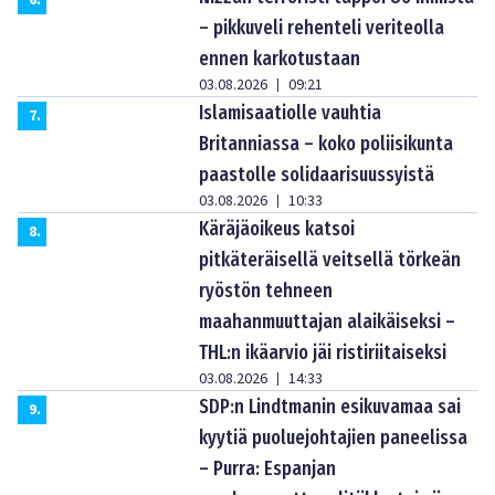
6
.
– pikkuveli rehenteli veriteolla
ennen karkotustaan
03.08.2026
09:21
|
Islamisaatiolle vauhtia
7
.
Britanniassa – koko poliisikunta
paastolle solidaarisuussyistä
03.08.2026
10:33
|
Käräjäoikeus katsoi
8
.
pitkäteräisellä veitsellä törkeän
ryöstön tehneen
maahanmuuttajan alaikäiseksi –
THL:n ikäarvio jäi ristiriitaiseksi
03.08.2026
14:33
|
SDP:n Lindtmanin esikuvamaa sai
9
.
kyytiä puoluejohtajien paneelissa
– Purra: Espanjan