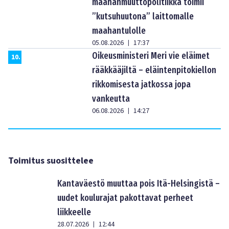
maahanmuuttopolitiikka toimii
”kutsuhuutona” laittomalle
maahantulolle
05.08.2026
17:37
|
Oikeusministeri Meri vie eläimet
10
.
rääkkääjiltä – eläintenpitokiellon
rikkomisesta jatkossa jopa
vankeutta
06.08.2026
14:27
|
Toimitus suosittelee
Kantaväestö muuttaa pois Itä-Helsingistä –
uudet koulurajat pakottavat perheet
liikkeelle
28.07.2026
12:44
|