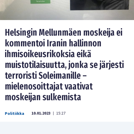
Helsingin Mellunmäen moskeija ei
kommentoi Iranin hallinnon
ihmisoikeusrikoksia eikä
muistotilaisuutta, jonka se järjesti
terroristi Soleimanille –
mielenosoittajat vaativat
moskeijan sulkemista
10.01.2023
15:27
Politiikka
|