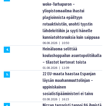
woke-Turhapuron –
yliopistomaailma ihastui
plagioinnista epäiltyyn
rotuaktivistiin, unohti tyystin
lähdekritiikin ja syyti hänelle
kunniatohtoruuksia kuin saippuaa
06.08.2026
10:50
|
Heinäluoma selittää
4
.
koulushoppailun asuntopolitiikalla
– tilastot kertovat toista
01.08.2026
12:09
|
22 EU-maata haastaa Espanjan
5
.
löysän maahanmuuttolinjan –
uppiniskainen
sosialistipääministeri ei taivu
03.08.2026
16:15
|
Nizzan terroristi tappoi 86 ihmistä