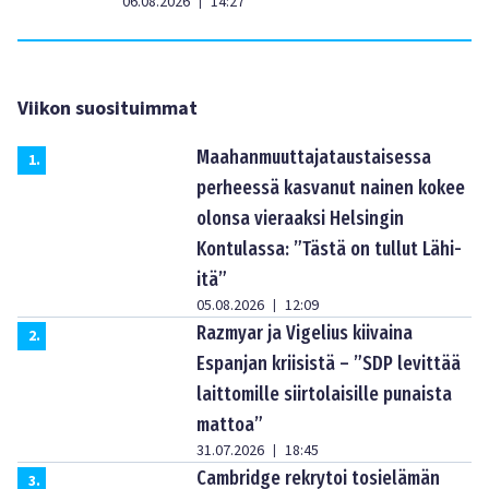
06.08.2026
14:27
|
Viikon suosituimmat
Maahanmuuttajataustaisessa
1
.
perheessä kasvanut nainen kokee
olonsa vieraaksi Helsingin
Kontulassa: ”Tästä on tullut Lähi-
itä”
05.08.2026
12:09
|
Razmyar ja Vigelius kiivaina
2
.
Espanjan kriisistä – ”SDP levittää
laittomille siirtolaisille punaista
mattoa”
31.07.2026
18:45
|
Cambridge rekrytoi tosielämän
3
.