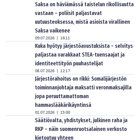
Saksa on häviämässä taistelun rikollisuutta
vastaan – poliisit paljastavat
uutuusteoksessa, mistä asioista virallinen
Saksa vaikenee
09.07.2026
16:11
|
Kuka hyötyy järjestöavustuksista – selvitys
paljastaa varakkaat STEA-tuensaajat ja
identiteettityön puuhastelijat
08.07.2026
12:17
|
Järjestörahoitus on rikki: Somalijärjestön
toiminnanjohtaja maksatti veronmaksajilla
jopa peruuttamattoman
hammaslääkärikäyntinsä
01.07.2026
15:00
|
Säätiövalta, yhdistykset, julkinen raha ja
RKP – näin suomenruotsalainen verkosto
kietoutuu yhteen