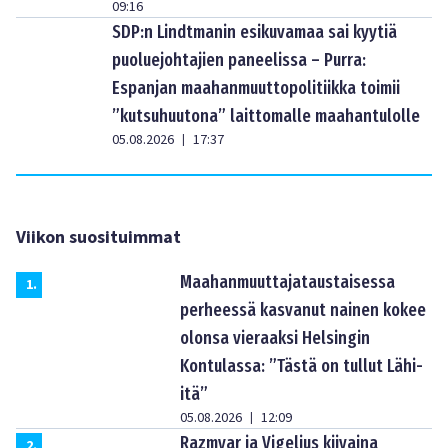
09:16
SDP:n Lindtmanin esikuvamaa sai kyytiä
puoluejohtajien paneelissa – Purra:
Espanjan maahanmuuttopolitiikka toimii
”kutsuhuutona” laittomalle maahantulolle
05.08.2026
17:37
|
Viikon suosituimmat
Maahanmuuttajataustaisessa
1
.
perheessä kasvanut nainen kokee
olonsa vieraaksi Helsingin
Kontulassa: ”Tästä on tullut Lähi-
itä”
05.08.2026
12:09
|
Razmyar ja Vigelius kiivaina
2
.