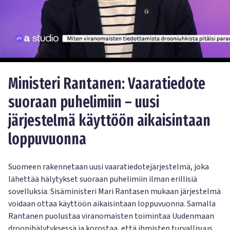
Ministeri Rantanen: Vaaratiedote
suoraan puhelimiin – uusi
järjestelmä käyttöön aikaisintaan
loppuvuonna
Suomeen rakennetaan uusi vaaratiedotejärjestelmä, joka
lähettää hälytykset suoraan puhelimiin ilman erillisiä
sovelluksia. Sisäministeri Mari Rantasen mukaan järjestelmä
voidaan ottaa käyttöön aikaisintaan loppuvuonna. Samalla
Rantanen puolustaa viranomaisten toimintaa Uudenmaan
droonihälytyksessä ja korostaa, että ihmisten turvallisuus