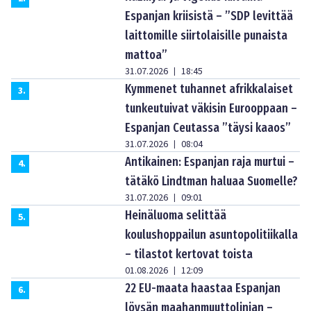
Espanjan kriisistä – ”SDP levittää
laittomille siirtolaisille punaista
mattoa”
31.07.2026
18:45
|
Kymmenet tuhannet afrikkalaiset
3
.
tunkeutuivat väkisin Eurooppaan –
Espanjan Ceutassa ”täysi kaaos”
31.07.2026
08:04
|
Antikainen: Espanjan raja murtui –
4
.
tätäkö Lindtman haluaa Suomelle?
31.07.2026
09:01
|
Heinäluoma selittää
5
.
koulushoppailun asuntopolitiikalla
– tilastot kertovat toista
01.08.2026
12:09
|
22 EU-maata haastaa Espanjan
6
.
löysän maahanmuuttolinjan –