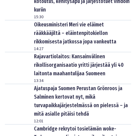
kotoutus, kehitysapu ja järjestötuet vihdoin
kuriin
15:30
Oikeusministeri Meri vie eläimet
rääkkääjiltä – eläintenpitokiellon
rikkomisesta jatkossa jopa vankeutta
14:27
Rajavartiolaitos: Kansainvälinen
rikollisorganisaatio yritti järjestää yli 40
laitonta maahantulijaa Suomeen
13:34
Ajatuspaja Suomen Perustan Grönroos ja
Salminen kertovat nyt, mikä
turvapaikkajärjestelmässä on pielessä – ja
mitä asialle pitäisi tehdä
12:01
Cambridge rekrytoi tosielämän woke-