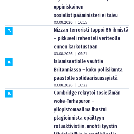
uppiniskainen
sosialistipääministeri ei taivu
03.08.2026
16:15
|
Nizzan terroristi tappoi 86 ihmistä
7
.
– pikkuveli rehenteli veriteolla
ennen karkotustaan
03.08.2026
09:21
|
Islamisaatiolle vauhtia
8
.
Britanniassa – koko poliisikunta
paastolle solidaarisuussyistä
03.08.2026
10:33
|
Cambridge rekrytoi tosielämän
9
.
woke-Turhapuron –
yliopistomaailma ihastui
plagioinnista epäiltyyn
rotuaktivistiin, unohti tyystin