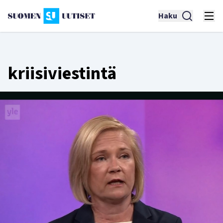
Haku
kriisiviestintä