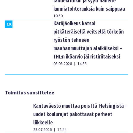
lähdekritiikin ja syyti hänelle
kunniatohtoruuksia kuin saippuaa
10:50
Käräjäoikeus katsoi
10
.
pitkäteräisellä veitsellä törkeän
ryöstön tehneen
maahanmuuttajan alaikäiseksi –
THL:n ikäarvio jäi ristiriitaiseksi
03.08.2026
14:33
|
Toimitus suosittelee
Kantaväestö muuttaa pois Itä-Helsingistä –
uudet koulurajat pakottavat perheet
liikkeelle
28.07.2026
12:44
|