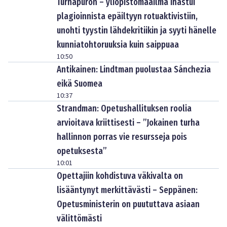
Turhapuron – yliopistomaailma ihastui
plagioinnista epäiltyyn rotuaktivistiin,
unohti tyystin lähdekritiikin ja syyti hänelle
kunniatohtoruuksia kuin saippuaa
10:50
Antikainen: Lindtman puolustaa Sánchezia
eikä Suomea
10:37
Strandman: Opetushallituksen roolia
arvioitava kriittisesti – ”Jokainen turha
hallinnon porras vie resursseja pois
opetuksesta”
10:01
Opettajiin kohdistuva väkivalta on
lisääntynyt merkittävästi – Seppänen:
Opetusministerin on puututtava asiaan
välittömästi