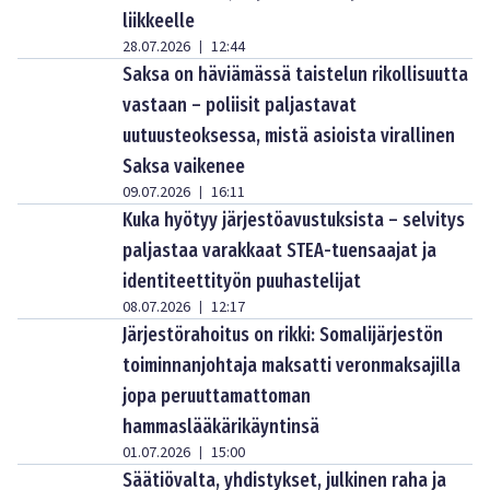
liikkeelle
28.07.2026
12:44
|
Saksa on häviämässä taistelun rikollisuutta
vastaan – poliisit paljastavat
uutuusteoksessa, mistä asioista virallinen
Saksa vaikenee
09.07.2026
16:11
|
Kuka hyötyy järjestöavustuksista – selvitys
paljastaa varakkaat STEA-tuensaajat ja
identiteettityön puuhastelijat
08.07.2026
12:17
|
Järjestörahoitus on rikki: Somalijärjestön
toiminnanjohtaja maksatti veronmaksajilla
jopa peruuttamattoman
hammaslääkärikäyntinsä
01.07.2026
15:00
|
Säätiövalta, yhdistykset, julkinen raha ja