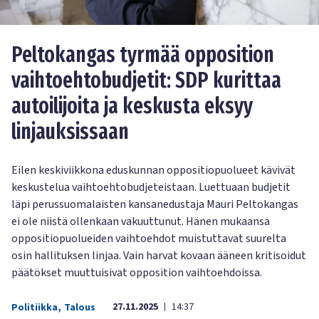
Peltokangas tyrmää opposition
vaihtoehtobudjetit: SDP kurittaa
autoilijoita ja keskusta eksyy
linjauksissaan
Eilen keskiviikkona eduskunnan oppositiopuolueet kävivät
keskustelua vaihtoehtobudjeteistaan. Luettuaan budjetit
läpi perussuomalaisten kansanedustaja Mauri Peltokangas
ei ole niistä ollenkaan vakuuttunut. Hänen mukaansa
oppositiopuolueiden vaihtoehdot muistuttavat suurelta
osin hallituksen linjaa. Vain harvat kovaan ääneen kritisoidut
päätökset muuttuisivat opposition vaihtoehdoissa.
27.11.2025
14:37
Politiikka
,
Talous
|