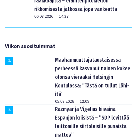
rääkkääjiltä – eläintenpitokiellon
rikkomisesta jatkossa jopa vankeutta
06.08.2026
14:27
|
Viikon suosituimmat
Maahanmuuttajataustaisessa
1
.
perheessä kasvanut nainen kokee
olonsa vieraaksi Helsingin
Kontulassa: ”Tästä on tullut Lähi-
itä”
05.08.2026
12:09
|
Razmyar ja Vigelius kiivaina
2
.
Espanjan kriisistä – ”SDP levittää
laittomille siirtolaisille punaista
mattoa”