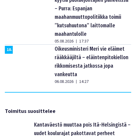
– Purra: Espanjan
maahanmuuttopolitiikka toimii
”kutsuhuutona” laittomalle
maahantulolle
05.08.2026
17:37
|
Oikeusministeri Meri vie eläimet
10
.
rääkkääjiltä – eläintenpitokiellon
rikkomisesta jatkossa jopa
vankeutta
06.08.2026
14:27
|
Toimitus suosittelee
Kantaväestö muuttaa pois Itä-Helsingistä –
uudet koulurajat pakottavat perheet