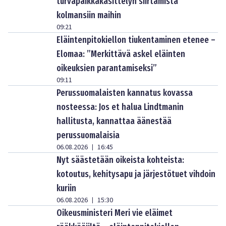
turvapaikkakäsittelyn siirtämistä
kolmansiin maihin
09:21
Eläintenpitokiellon tiukentaminen etenee –
Elomaa: ”Merkittävä askel eläinten
oikeuksien parantamiseksi”
09:11
Perussuomalaisten kannatus kovassa
nosteessa: Jos et halua Lindtmanin
hallitusta, kannattaa äänestää
perussuomalaisia
06.08.2026
16:45
|
Nyt säästetään oikeista kohteista:
kotoutus, kehitysapu ja järjestötuet vihdoin
kuriin
06.08.2026
15:30
|
Oikeusministeri Meri vie eläimet