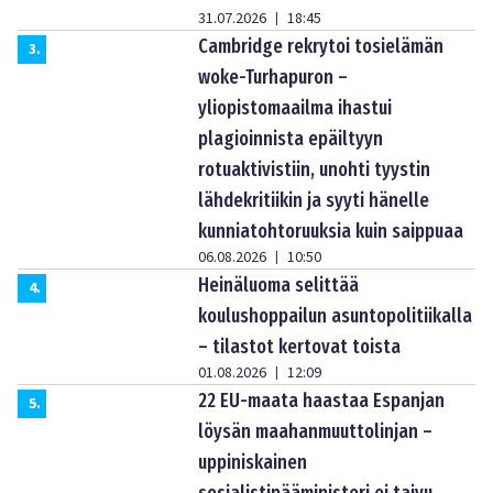
31.07.2026
18:45
|
Cambridge rekrytoi tosielämän
3
.
woke-Turhapuron –
yliopistomaailma ihastui
plagioinnista epäiltyyn
rotuaktivistiin, unohti tyystin
lähdekritiikin ja syyti hänelle
kunniatohtoruuksia kuin saippuaa
06.08.2026
10:50
|
Heinäluoma selittää
4
.
koulushoppailun asuntopolitiikalla
– tilastot kertovat toista
01.08.2026
12:09
|
22 EU-maata haastaa Espanjan
5
.
löysän maahanmuuttolinjan –
uppiniskainen
sosialistipääministeri ei taivu