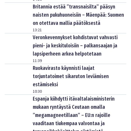
Britannia estää ”transnaisilta” pääsyn
naisten pukuhuoneisiin – Mäenpää: Suomen
on otettava mallia päätöksestä
13:21
Veronkevennykset kohdistuvat vahvasti
pieni- ja keskituloisiin – palkansaajan ja
lapsiperheen arkea helpotetaan
11:39
Ruokavirasto käynnisti laajat
torjuntatoimet sikaruton leviämisen
estämiseksi
10:30
Espanja kiihdytti itävaltalaisministerin
mukaan ryntäystä Ceutaan omalla
”megamagneetillaan” – EU:n rajoille
vaaditaan tiukempaa valvontaa ja