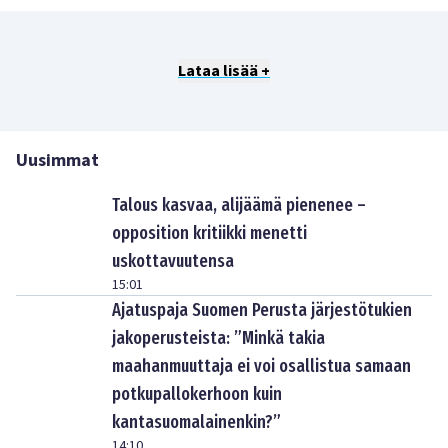
Lataa lisää +
Uusimmat
Talous kasvaa, alijäämä pienenee –
opposition kritiikki menetti
uskottavuutensa
15:01
Ajatuspaja Suomen Perusta järjestötukien
jakoperusteista: ”Minkä takia
maahanmuuttaja ei voi osallistua samaan
potkupallokerhoon kuin
kantasuomalainenkin?”
14:10