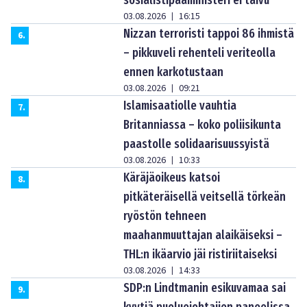
03.08.2026
16:15
|
Nizzan terroristi tappoi 86 ihmistä
6
.
– pikkuveli rehenteli veriteolla
ennen karkotustaan
03.08.2026
09:21
|
Islamisaatiolle vauhtia
7
.
Britanniassa – koko poliisikunta
paastolle solidaarisuussyistä
03.08.2026
10:33
|
Käräjäoikeus katsoi
8
.
pitkäteräisellä veitsellä törkeän
ryöstön tehneen
maahanmuuttajan alaikäiseksi –
THL:n ikäarvio jäi ristiriitaiseksi
03.08.2026
14:33
|
SDP:n Lindtmanin esikuvamaa sai
9
.
kyytiä puoluejohtajien paneelissa