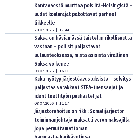
Kantaväestö muuttaa pois Itä-Helsingistä –
uudet koulurajat pakottavat perheet
liikkeelle
28.07.2026
12:44
|
Saksa on häviämässä taistelun rikollisuutta
vastaan – poliisit paljastavat
uutuusteoksessa, mistä asioista virallinen
Saksa vaikenee
09.07.2026
16:11
|
Kuka hyötyy järjestöavustuksista – selvitys
paljastaa varakkaat STEA-tuensaajat ja
identiteettityön puuhastelijat
08.07.2026
12:17
|
Järjestörahoitus on rikki: Somalijärjestön
toiminnanjohtaja maksatti veronmaksajilla
jopa peruuttamattoman
hammaslääkärikäyntinsä