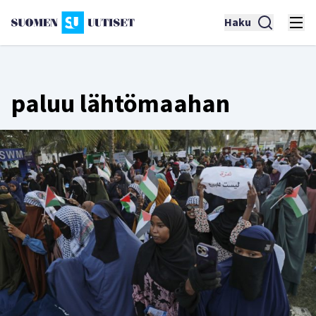
Haku
paluu lähtömaahan