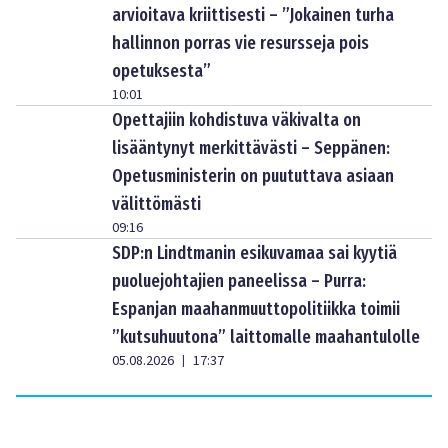
arvioitava kriittisesti – ”Jokainen turha
hallinnon porras vie resursseja pois
opetuksesta”
10:01
Opettajiin kohdistuva väkivalta on
lisääntynyt merkittävästi – Seppänen:
Opetusministerin on puututtava asiaan
välittömästi
09:16
SDP:n Lindtmanin esikuvamaa sai kyytiä
puoluejohtajien paneelissa – Purra:
Espanjan maahanmuuttopolitiikka toimii
”kutsuhuutona” laittomalle maahantulolle
05.08.2026
17:37
|