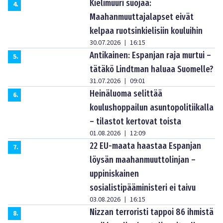
Kielimuuri suojaa:
4
.
Maahanmuuttajalapset eivät
kelpaa ruotsinkielisiin kouluihin
30.07.2026
16:15
|
Antikainen: Espanjan raja murtui –
5
.
tätäkö Lindtman haluaa Suomelle?
31.07.2026
09:01
|
Heinäluoma selittää
6
.
koulushoppailun asuntopolitiikalla
– tilastot kertovat toista
01.08.2026
12:09
|
22 EU-maata haastaa Espanjan
7
.
löysän maahanmuuttolinjan –
uppiniskainen
sosialistipääministeri ei taivu
03.08.2026
16:15
|
Nizzan terroristi tappoi 86 ihmistä
8
.