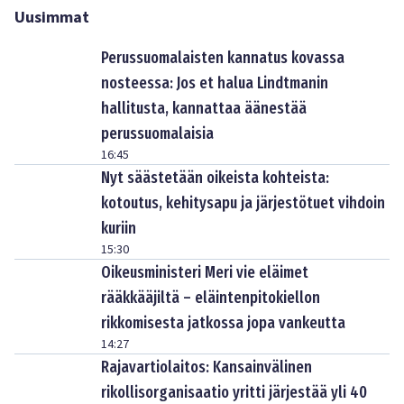
Uusimmat
Perussuomalaisten kannatus kovassa
nosteessa: Jos et halua Lindtmanin
hallitusta, kannattaa äänestää
perussuomalaisia
16:45
Nyt säästetään oikeista kohteista:
kotoutus, kehitysapu ja järjestötuet vihdoin
kuriin
15:30
Oikeusministeri Meri vie eläimet
rääkkääjiltä – eläintenpitokiellon
rikkomisesta jatkossa jopa vankeutta
14:27
Rajavartiolaitos: Kansainvälinen
rikollisorganisaatio yritti järjestää yli 40