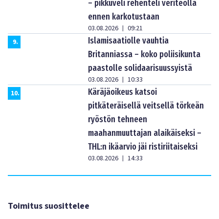
– pikkuveli rehenteli veriteolla
ennen karkotustaan
03.08.2026
09:21
|
Islamisaatiolle vauhtia
9
.
Britanniassa – koko poliisikunta
paastolle solidaarisuussyistä
03.08.2026
10:33
|
Käräjäoikeus katsoi
10
.
pitkäteräisellä veitsellä törkeän
ryöstön tehneen
maahanmuuttajan alaikäiseksi –
THL:n ikäarvio jäi ristiriitaiseksi
03.08.2026
14:33
|
Toimitus suosittelee