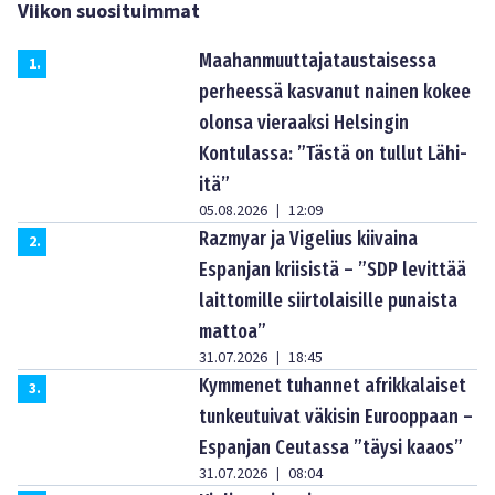
Viikon suosituimmat
Maahanmuuttajataustaisessa
1
.
perheessä kasvanut nainen kokee
olonsa vieraaksi Helsingin
Kontulassa: ”Tästä on tullut Lähi-
itä”
05.08.2026
12:09
|
Razmyar ja Vigelius kiivaina
2
.
Espanjan kriisistä – ”SDP levittää
laittomille siirtolaisille punaista
mattoa”
31.07.2026
18:45
|
Kymmenet tuhannet afrikkalaiset
3
.
tunkeutuivat väkisin Eurooppaan –
Espanjan Ceutassa ”täysi kaaos”
31.07.2026
08:04
|