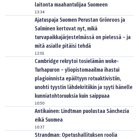
laitonta maahantulijaa Suomeen
13:34
Ajatuspaja Suomen Perustan Grönroos ja
Salminen kertovat nyt, mikä
turvapaikkajärjestelmässä on pielessä – ja
mitä asialle pitäisi tehdä
12:01
Cambridge rekrytoi tosielämän woke-
Turhapuron – yliopistomaailma ihastui
plagioinnista epäiltyyn rotuaktivistiin,
unohti tyystin lähdekritiikin ja syyti hänelle
kunniatohtoruuksia kuin saippuaa
10:50
Antikainen: Lindtman puolustaa Sánchezia
eikä Suomea
10:37
Strandman: Opetushallituksen roolia