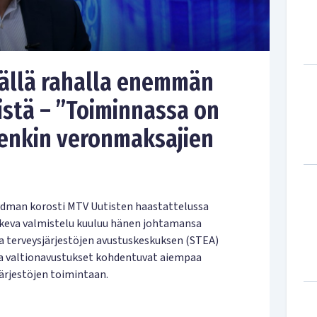
llä rahalla enemmän
öistä – ”Toiminnassa on
enkin veronmaksajien
 Rydman korosti MTV Uutisten haastattelussa
skeva valmistelu kuuluu hänen johtamansa
ja terveysjärjestöjen avustuskeskuksen (STEA)
tta valtionavustukset kohdentuvat aiempaa
järjestöjen toimintaan.