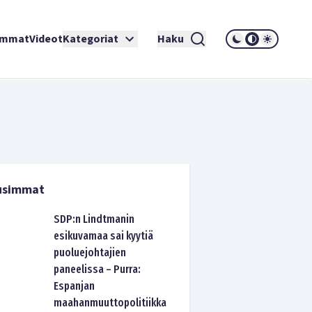
immat
Videot
Kategoriat
Haku
usimmat
SDP:n Lindtmanin
esikuvamaa sai kyytiä
puoluejohtajien
paneelissa – Purra:
Espanjan
maahanmuuttopolitiikka