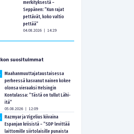
merkityksestä –
Seppänen: ”Kun rajat
pettävät, koko valtio
pettää”
04.08.2026
14:29
|
ikon suosituimmat
Maahanmuuttajataustaisessa
.
perheessä kasvanut nainen kokee
olonsa vieraaksi Helsingin
Kontulassa: ”Tästä on tullut Lähi-
itä”
05.08.2026
12:09
|
Razmyar ja Vigelius kiivaina
.
Espanjan kriisistä – ”SDP levittää
laittomille siirtolaisille punaista