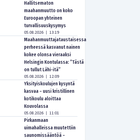
Hallitsematon
maahanmuutto on koko
Euroopan yhteinen
turvallisuuskysymys
05.08.2026
13:19
|
Maahanmuuttajataustaisessa
perheessä kasvanut nainen
kokee olonsa vieraaksi
Helsingin Kontulassa: ”Tästä
on tullut Lähi-itä”
05.08.2026
12:09
|
Yksityiskoulujen kysyntä
kasvaa – uusi kristillinen
kotikoulu aloittaa
Kouvolassa
05.08.2026
11:01
|
Pirkanmaan
uimahalleissa muutettiin
saunomissääntöä –