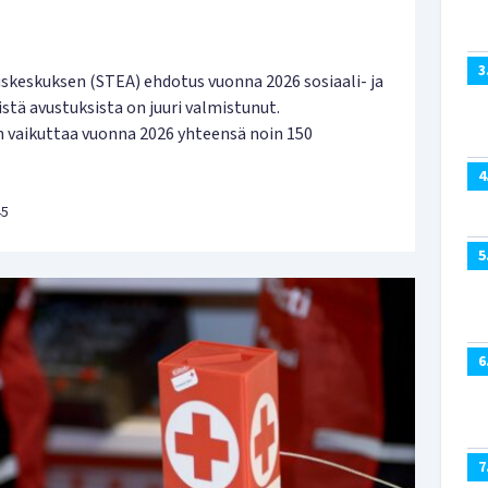
3
tuskeskuksen (STEA) ehdotus vuonna 2026 sosiaali- ja
stä avustuksista on juuri valmistunut.
vaikuttaa vuonna 2026 yhteensä noin 150
4
45
5
6
7