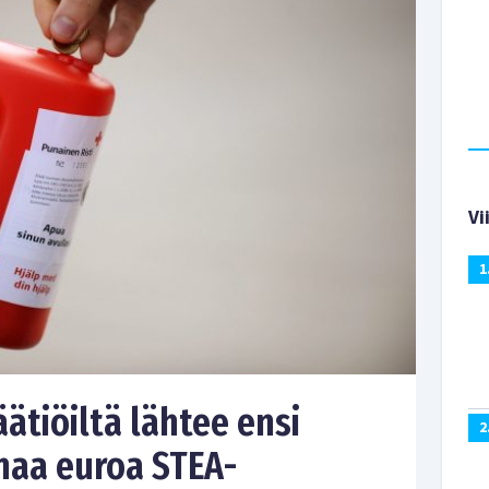
Vi
1
äätiöiltä lähtee ensi
2
naa euroa STEA-