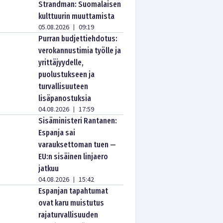
Strandman: Suomalaisen
kulttuurin muuttamista
05.08.2026
09:19
|
Purran budjettiehdotus:
verokannustimia työlle ja
yrittäjyydelle,
puolustukseen ja
turvallisuuteen
lisäpanostuksia
04.08.2026
17:59
|
Sisäministeri Rantanen:
Espanja sai
varauksettoman tuen —
EU:n sisäinen linjaero
jatkuu
04.08.2026
15:42
|
Espanjan tapahtumat
ovat karu muistutus
rajaturvallisuuden