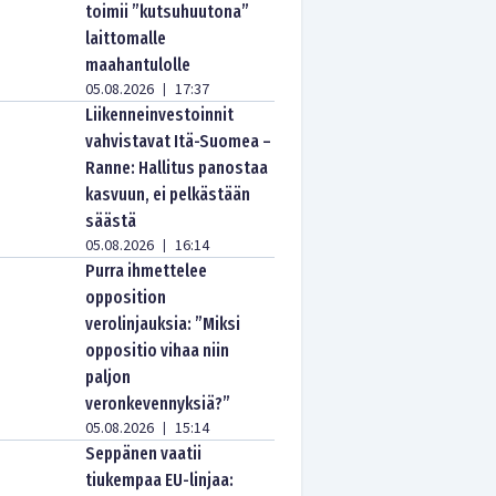
toimii ”kutsuhuutona”
laittomalle
maahantulolle
05.08.2026
17:37
|
Liikenneinvestoinnit
vahvistavat Itä-Suomea –
Ranne: Hallitus panostaa
kasvuun, ei pelkästään
säästä
05.08.2026
16:14
|
Purra ihmettelee
opposition
verolinjauksia: ”Miksi
oppositio vihaa niin
paljon
veronkevennyksiä?”
05.08.2026
15:14
|
Seppänen vaatii
tiukempaa EU-linjaa: