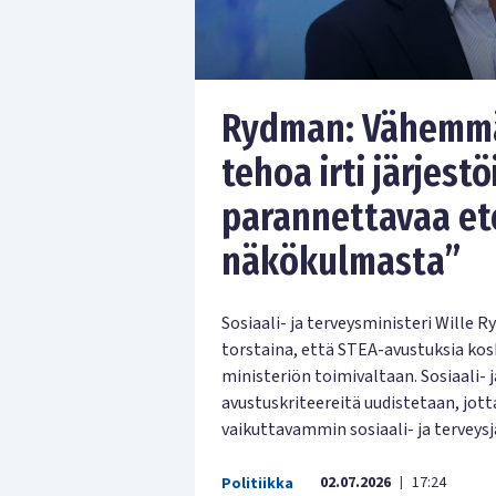
Rydman: Vähemmä
tehoa irti järjest
parannettavaa et
näkökulmasta”
Sosiaali- ja terveysministeri Wille
torstaina, että STEA-avustuksia ko
ministeriön toimivaltaan. Sosiaali- 
avustuskriteereitä uudistetaan, jo
vaikuttavammin sosiaali- ja terveys
02.07.2026
17:24
Politiikka
|