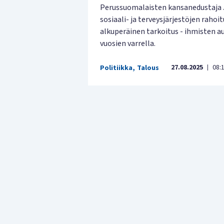
Perussuomalaisten kansanedustaja 
sosiaali- ja terveysjärjestöjen rah
alkuperäinen tarkoitus - ihmisten 
vuosien varrella.
27.08.2025
08:
Politiikka
,
Talous
|