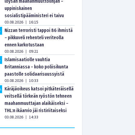
löysän maahanmuuttolinjan –
uppiniskainen
sosialistipääministeri ei taivu
03.08.2026
16:15
|
Nizzan terroristi tappoi 86 ihmistä
.
– pikkuveli rehenteli veriteolla
ennen karkotustaan
03.08.2026
09:21
|
Islamisaatiolle vauhtia
.
Britanniassa – koko poliisikunta
paastolle solidaarisuussyistä
03.08.2026
10:33
|
Käräjäoikeus katsoi pitkäteräisellä
0
.
veitsellä törkeän ryöstön tehneen
maahanmuuttajan alaikäiseksi –
THL:n ikäarvio jäi ristiriitaiseksi
03.08.2026
14:33
|