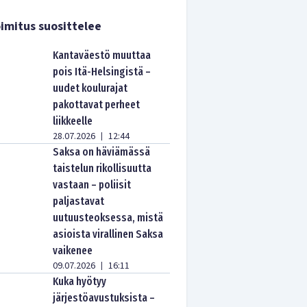
imitus suosittelee
Kantaväestö muuttaa
pois Itä-Helsingistä –
uudet koulurajat
pakottavat perheet
liikkeelle
28.07.2026
12:44
|
Saksa on häviämässä
taistelun rikollisuutta
vastaan – poliisit
paljastavat
uutuusteoksessa, mistä
asioista virallinen Saksa
vaikenee
09.07.2026
16:11
|
Kuka hyötyy
järjestöavustuksista –