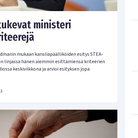
tukevat ministeri
iteerejä
 Rydmanin mukaan kansliapäälliköiden esitys STEA-
on linjassa hänen aiemmin esittämiensä kriteerien
ossa keskiviikkona ja arvioi esityksen jopa
23