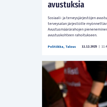
avustuksia
Sosiaali- ja terveysjärjestöjen avus
terveysalan järjestöille myönnettävi
Avustusmäärärahojen pieneneminen 
avustuskohteen rahoitukseen.
11.12.2025
11:
Politiikka
,
Talous
|