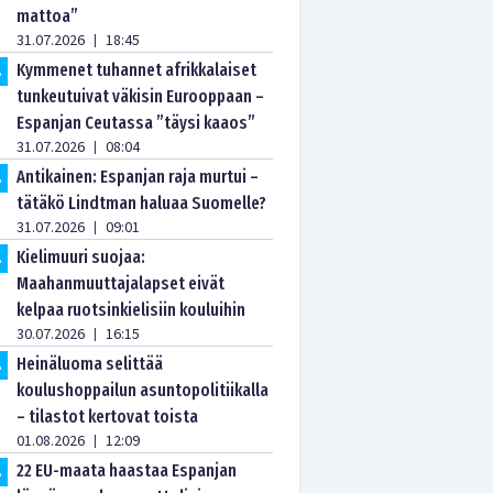
mattoa”
31.07.2026
18:45
|
Kymmenet tuhannet afrikkalaiset
.
tunkeutuivat väkisin Eurooppaan –
Espanjan Ceutassa ”täysi kaaos”
31.07.2026
08:04
|
Antikainen: Espanjan raja murtui –
.
tätäkö Lindtman haluaa Suomelle?
31.07.2026
09:01
|
Kielimuuri suojaa:
.
Maahanmuuttajalapset eivät
kelpaa ruotsinkielisiin kouluihin
30.07.2026
16:15
|
Heinäluoma selittää
.
koulushoppailun asuntopolitiikalla
– tilastot kertovat toista
01.08.2026
12:09
|
22 EU-maata haastaa Espanjan
.