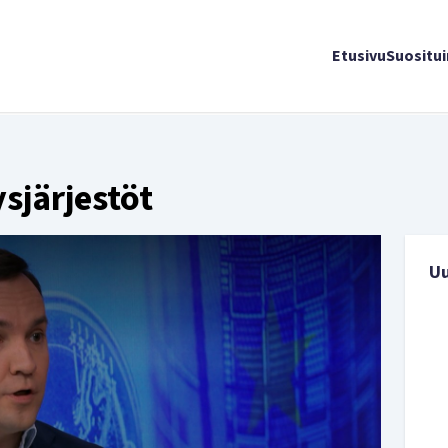
Etusivu
Suositu
ysjärjestöt
U