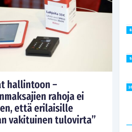
8
9
t hallintoon –
1
nmaksajien rahoja ei
n, että erilaisille
an vakituinen tulovirta”