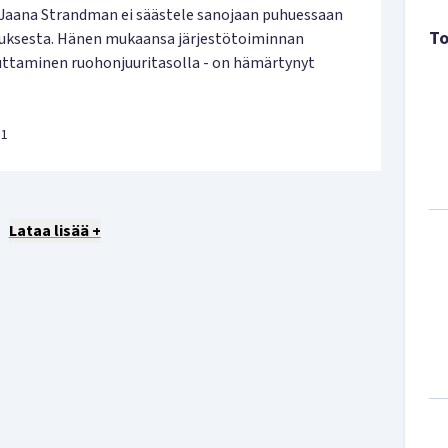
Jaana Strandman ei säästele sanojaan puhuessaan
To
oituksesta. Hänen mukaansa järjestötoiminnan
auttaminen ruohonjuuritasolla - on hämärtynyt
11
Lataa lisää +