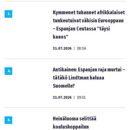
Kymmenet tuhannet afrikkalaiset
3
.
tunkeutuivat väkisin Eurooppaan
– Espanjan Ceutassa ”täysi
kaaos”
31.07.2026
08:04
|
Antikainen: Espanjan raja murtui –
4
.
tätäkö Lindtman haluaa
Suomelle?
31.07.2026
09:01
|
Heinäluoma selittää
5
.
koulushoppailun