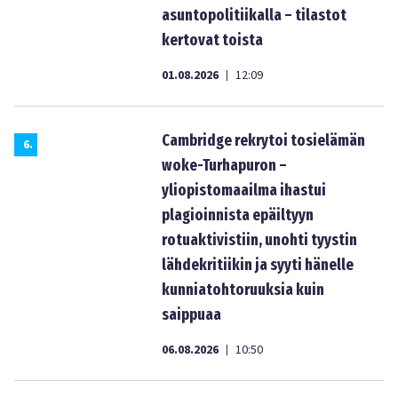
asuntopolitiikalla – tilastot
kertovat toista
01.08.2026
12:09
|
Cambridge rekrytoi tosielämän
6
.
woke-Turhapuron –
yliopistomaailma ihastui
plagioinnista epäiltyyn
rotuaktivistiin, unohti tyystin
lähdekritiikin ja syyti hänelle
kunniatohtoruuksia kuin
saippuaa
06.08.2026
10:50
|