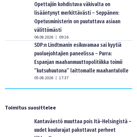
Opettajiin kohdistuva väkivalta on
lisääntynyt merkittävästi – Seppänen:
Opetusministerin on puututtava asiaan
välittömästi
06.08.2026
09:16
|
SDP:n Lindtmanin esikuvamaa sai kyytiä
puoluejohtajien paneelissa – Purra:
Espanjan maahanmuuttopolitiikka toimii
”kutsuhuutona” laittomalle maahantulolle
05.08.2026
17:37
|
Toimitus suosittelee
Kantaväestö muuttaa pois Itä-Helsingistä –
uudet koulurajat pakottavat perheet