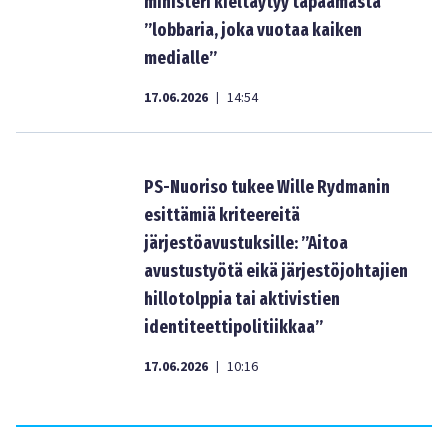
ministeri kieltäytyy tapaamasta
”lobbaria, joka vuotaa kaiken
medialle”
17.06.2026
14:54
|
PS-Nuoriso tukee Wille Rydmanin
esittämiä kriteereitä
järjestöavustuksille: ”Aitoa
avustustyötä eikä järjestöjohtajien
hillotolppia tai aktivistien
identiteettipolitiikkaa”
17.06.2026
10:16
|