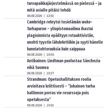
turvapaikkajärjestelmässä on pielessä – ja
mitä asialle pitäisi tehdä
06.08.2026
12:01
|
Cambridge rekrytoi tosielämän woke-
Turhapuron – yliopistomaailma ihastui
plagioinnista epäiltyyn rotuaktivistiin,
unohti tyystin lähdekritiikin ja syyti hänelle
kunniatohtoruuksia kuin saippuaa
06.08.2026
10:50
|
Antikainen: Lindtman puolustaa Sánchezia
eikä Suomea
06.08.2026
10:37
|
Strandman: Opetushallituksen roolia
arvioitava kriittisesti – ”Jokainen turha
hallinnon porras vie resursseja pois
opetuksesta”
06.08.2026
10:01
|