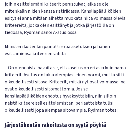
joihin esittelemäni kriteerit perustuivat, eikä se ole
mitenkään niiden kanssa ristiriidassa. Kansliapäälliköiden
esitys ei anna mitään aihetta muokata niitä voimassa olevia
kriteereitä, jotka olen esittänyt ja jotka järjestöillä on
tiedossa, Rydman sanoi A-studiossa.
Ministeri kuitenkin painotti eroa asetuksen ja hänen
esittämiensä kriteerien välillä.
– On olennaista havaita se, että asetus on eri asia kuin nämä
kriteerit. Asetus on lakia alempiasteinen normi, mutta silti
oikeudellisesti sitova. Kriteerit, mitkä nyt ovat voimassa, ne
ovat oikeudellisesti sitomattomia. Jos se
kansliapäälliköiden ehdotus hyväksyttäisiin, niin silloin
näistä kriteereissä esittelemistäni periaatteista tulisi
oikeudellisesti jopa aiempaa sitovampia, Rydman totesi.
Järjestökentän rahoitusta on syytä pöyhiä