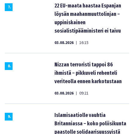
22 EU-maata haastaa Espanjan
7
.
löysän maahanmuuttolinjan –
uppiniskainen
sosialistipääministeri ei taivu
03.08.2026
16:15
|
Nizzan terroristi tappoi 86
8
.
ihmistä – pikkuveli rehenteli
veriteolla ennen karkotustaan
03.08.2026
09:21
|
Islamisaatiolle vauhtia
9
.
Britanniassa – koko poliisikunta
paastolle solidaarisuussyistä