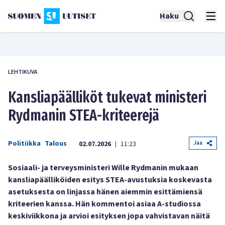
Haku
LEHTIKUVA
Kansliapäälliköt tukevat ministeri
Rydmanin STEA-kriteerejä
Politiikka
Talous
Jaa
02.07.2026
11:23
|
Sosiaali- ja terveysministeri Wille Rydmanin mukaan
kansliapäälliköiden esitys STEA-avustuksia koskevasta
asetuksesta on linjassa hänen aiemmin esittämiensä
kriteerien kanssa. Hän kommentoi asiaa A-studiossa
keskiviikkona ja arvioi esityksen jopa vahvistavan näitä