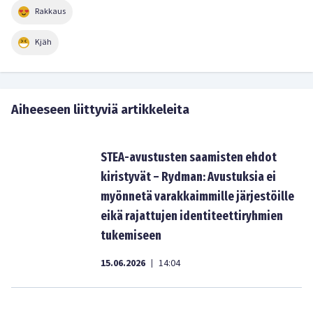
Rakkaus
Kjäh
Aiheeseen liittyviä artikkeleita
STEA-avustusten saamisten ehdot
kiristyvät – Rydman: Avustuksia ei
myönnetä varakkaimmille järjestöille
eikä rajattujen identiteettiryhmien
tukemiseen
15.06.2026
14:04
|