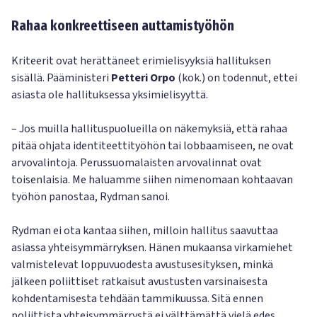
Rahaa konkreettiseen auttamistyöhön
Kriteerit ovat herättäneet erimielisyyksiä hallituksen
sisällä. Pääministeri
Petteri Orpo
(kok.) on todennut, ettei
asiasta ole hallituksessa yksimielisyyttä.
– Jos muilla hallituspuolueilla on näkemyksiä, että rahaa
pitää ohjata identiteettityöhön tai lobbaamiseen, ne ovat
arvovalintoja. Perussuomalaisten arvovalinnat ovat
toisenlaisia. Me haluamme siihen nimenomaan kohtaavan
työhön panostaa, Rydman sanoi.
Rydman ei ota kantaa siihen, milloin hallitus saavuttaa
asiassa yhteisymmärryksen. Hänen mukaansa virkamiehet
valmistelevat loppuvuodesta avustusesityksen, minkä
jälkeen poliittiset ratkaisut avustusten varsinaisesta
kohdentamisesta tehdään tammikuussa. Sitä ennen
poliittista yhteisymmärrystä ei välttämättä vielä edes