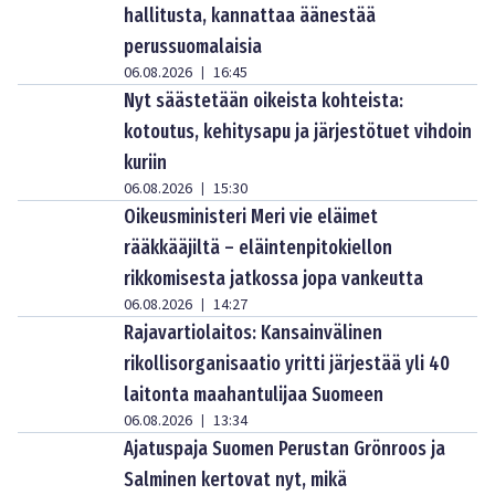
hallitusta, kannattaa äänestää
perussuomalaisia
06.08.2026
16:45
|
Nyt säästetään oikeista kohteista:
kotoutus, kehitysapu ja järjestötuet vihdoin
kuriin
06.08.2026
15:30
|
Oikeusministeri Meri vie eläimet
rääkkääjiltä – eläintenpitokiellon
rikkomisesta jatkossa jopa vankeutta
06.08.2026
14:27
|
Rajavartiolaitos: Kansainvälinen
rikollisorganisaatio yritti järjestää yli 40
laitonta maahantulijaa Suomeen
06.08.2026
13:34
|
Ajatuspaja Suomen Perustan Grönroos ja
Salminen kertovat nyt, mikä