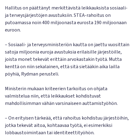
Hallitus on päättänyt merkittävistä leikkauksista sosiaali-
ja terveysjärjestöjen avustuksiin. STEA-rahoitus on
putoamassa noin 400 miljoonasta eurosta 190 miljoonaan
euroon.
– Sosiaali- ja terveysministeriön kautta on jaettu vuosittain
satoja miljoonia euroja avustuksia erilaisille järjestöille,
joista monet tekevät erittäin arvokastakin työtä. Mutta
kenttä on niin sekalainen, että sitä sietääkin aika lailla
pöyhiä, Rydman perusteli.
Ministerin mukaan kriteerien tarkoitus on ohjata
valmistelua niin, että leikkaukset kohdistuvat
mahdollisimman vähän varsinaiseen auttamistyöhön.
– On erityisen tärkeää, että rahoitus kohdistuu järjestöihin,
jotka tekevät aitoa, kohtaavaa työtä, ei esimerkiksi
lobbaustoimintaan tai identiteettityöhön.