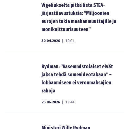
Vigeliukselta pitkä lista STEA-
järjestöavustuksia: ”Miljoonien
eurojen tukia maahanmuuttajille ja
monikulttuurisuuteen”
30.04.2026
10:01
|
Rydman: ”Vasemmistolaiset eivät
jaksa tehdä somevideotakaan” –
lobbaamiseen ei veronmaksajien
rahoja
25.06.2026
13:44
|
Ministeri Wille Rydman