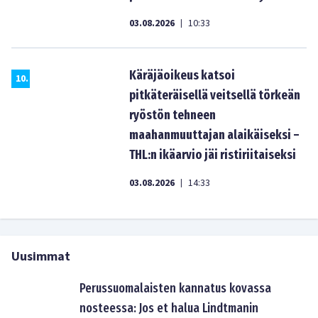
03.08.2026
10:33
|
Käräjäoikeus katsoi
10
.
pitkäteräisellä veitsellä törkeän
ryöstön tehneen
maahanmuuttajan alaikäiseksi –
THL:n ikäarvio jäi ristiriitaiseksi
03.08.2026
14:33
|
Uusimmat
Perussuomalaisten kannatus kovassa
nosteessa: Jos et halua Lindtmanin