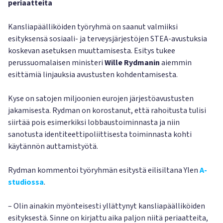
periaatteita
Kansliapäälliköiden työryhmä on saanut valmiiksi
esityksensä sosiaali- ja terveysjärjestöjen STEA-avustuksia
koskevan asetuksen muuttamisesta. Esitys tukee
perussuomalaisen ministeri
Wille Rydmanin
aiemmin
esittämiä linjauksia avustusten kohdentamisesta.
Kyse on satojen miljoonien eurojen järjestöavustusten
jakamisesta. Rydman on korostanut, että rahoitusta tulisi
siirtää pois esimerkiksi lobbaustoiminnasta ja niin
sanotusta identiteettipoliittisesta toiminnasta kohti
käytännön auttamistyötä.
Rydman kommentoi työryhmän esitystä eilisiltana Ylen
A-
studiossa
.
– Olin ainakin myönteisesti yllättynyt kansliapäälliköiden
esityksestä. Sinne on kirjattu aika paljon niitä periaatteita,