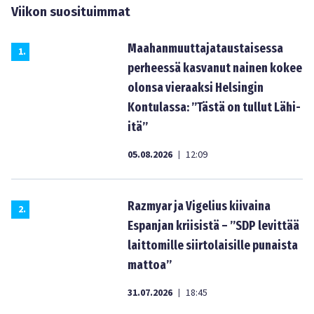
Viikon suosituimmat
Maahanmuuttajataustaisessa
1
.
perheessä kasvanut nainen kokee
olonsa vieraaksi Helsingin
Kontulassa: ”Tästä on tullut Lähi-
itä”
05.08.2026
12:09
|
Razmyar ja Vigelius kiivaina
2
.
Espanjan kriisistä – ”SDP levittää
laittomille siirtolaisille punaista
mattoa”
31.07.2026
18:45
|