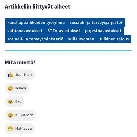
Artikkeliin liittyvät aiheet
kansliapäälliköiden työryhmä
sosiaali- ja terveysjärjestöt
valtionavustukset
STEA-avustukset
järjestöavustukset
sosiaali- ja terveysministeriö
Wille Rydman
Julkinen talous
Mitä mieltä?
Juuri Näin
Iloinen
Itku
Kiukkuinen
Mahtavaa