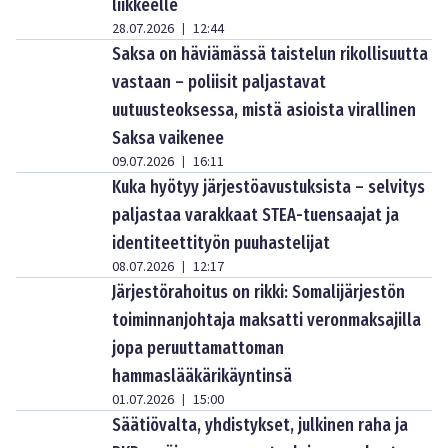
liikkeelle
28.07.2026
12:44
|
Saksa on häviämässä taistelun rikollisuutta
vastaan – poliisit paljastavat
uutuusteoksessa, mistä asioista virallinen
Saksa vaikenee
09.07.2026
16:11
|
Kuka hyötyy järjestöavustuksista – selvitys
paljastaa varakkaat STEA-tuensaajat ja
identiteettityön puuhastelijat
08.07.2026
12:17
|
Järjestörahoitus on rikki: Somalijärjestön
toiminnanjohtaja maksatti veronmaksajilla
jopa peruuttamattoman
hammaslääkärikäyntinsä
01.07.2026
15:00
|
Säätiövalta, yhdistykset, julkinen raha ja