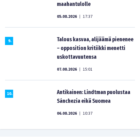
maahantulolle
05.08.2026
17:37
|
Talous kasvaa, alijäämä pienenee
9
.
– opposition kritiikki menetti
uskottavuutensa
07.08.2026
15:01
|
Antikainen: Lindtman puolustaa
10
.
Sánchezia eikä Suomea
06.08.2026
10:37
|