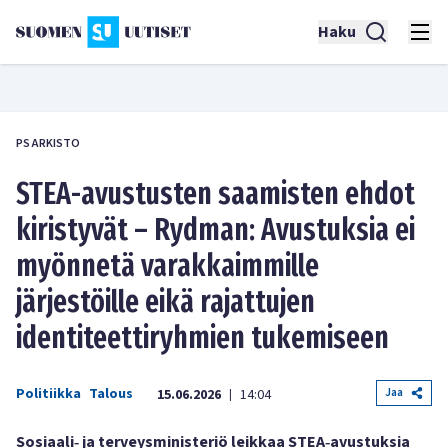
Haku
PS ARKISTO
STEA-avustusten saamisten ehdot
kiristyvät – Rydman: Avustuksia ei
myönnetä varakkaimmille
järjestöille eikä rajattujen
identiteettiryhmien tukemiseen
Politiikka
Talous
Jaa
15.06.2026
14:04
|
Sosiaali‑ ja terveysministeriö leikkaa STEA‑avustuksia