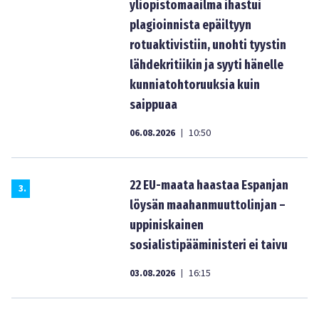
yliopistomaailma ihastui
plagioinnista epäiltyyn
rotuaktivistiin, unohti tyystin
lähdekritiikin ja syyti hänelle
kunniatohtoruuksia kuin
saippuaa
06.08.2026
10:50
|
22 EU-maata haastaa Espanjan
3
.
löysän maahanmuuttolinjan –
uppiniskainen
sosialistipääministeri ei taivu
03.08.2026
16:15
|