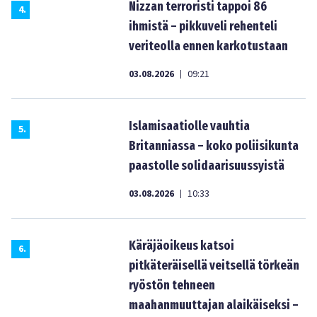
Nizzan terroristi tappoi 86
4
.
ihmistä – pikkuveli rehenteli
veriteolla ennen karkotustaan
03.08.2026
09:21
|
Islamisaatiolle vauhtia
5
.
Britanniassa – koko poliisikunta
paastolle solidaarisuussyistä
03.08.2026
10:33
|
Käräjäoikeus katsoi
6
.
pitkäteräisellä veitsellä törkeän
ryöstön tehneen
maahanmuuttajan alaikäiseksi –