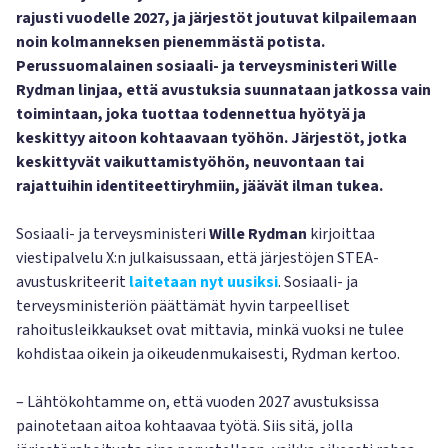
rajusti vuodelle 2027, ja järjestöt joutuvat kilpailemaan
noin kolmanneksen pienemmästä potista.
Perussuomalainen sosiaali- ja terveysministeri Wille
Rydman linjaa, että avustuksia suunnataan jatkossa vain
toimintaan, joka tuottaa todennettua hyötyä ja
keskittyy aitoon kohtaavaan työhön. Järjestöt, jotka
keskittyvät vaikuttamistyöhön, neuvontaan tai
rajattuihin identiteettiryhmiin, jäävät ilman tukea.
Sosiaali- ja terveysministeri
Wille Rydman
kirjoittaa
viestipalvelu X:n julkaisussaan, että järjestöjen STEA-
avustuskriteerit
laitetaan nyt uusiksi
. Sosiaali- ja
terveysministeriön päättämät hyvin tarpeelliset
rahoitusleikkaukset ovat mittavia, minkä vuoksi ne tulee
kohdistaa oikein ja oikeudenmukaisesti, Rydman kertoo.
– Lähtökohtamme on, että vuoden 2027 avustuksissa
painotetaan aitoa kohtaavaa työtä. Siis sitä, jolla