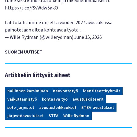
tulee siksi kohdistaa oikein ja oikeudenmukaisesti:
https://t.co/fSvWdw5akO
Lähtökohtamme on, että vuoden 2027 avustuksissa
painotetaan aitoa kohtaavaa työtä.…
— Wille Rydman (@willerydman)
June 15, 2026
SUOMEN UUTISET
Artikkeliin liittyvät aiheet
hallinnon karsiminen
neuvontatyö
identiteettiryhmät
vaikuttamistyö
kohtaava työ
avustuskriteerit
sote-järjestöt
avustusleikkaukset
STEA-avustukset
järjestöavustukset
STEA
Wille Rydman