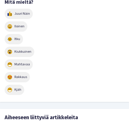
Mitä mieltä?
Juuri Näin
Iloinen
Itku
Kiukkuinen
Mahtavaa
Rakkaus
Kjäh
Aiheeseen liittyviä artikkeleita