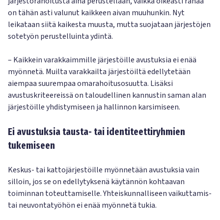
järjestörahoitusta aina perustellaan, vaikka oikeasti rahaa
on tähän asti valunut kaikkeen aivan muuhunkin. Nyt
leikataan siitä kaikesta muusta, mutta suojataan järjestöjen
sotetyön perustelluinta ydintä.
– Kaikkein varakkaimmille järjestöille avustuksia ei enää
myönnetä. Muilta varakkailta järjestöiltä edellytetään
aiempaa suurempaa omarahoitusosuutta. Lisäksi
avustuskriteereissä on taloudellinen kannustin saman alan
järjestöille yhdistymiseen ja hallinnon karsimiseen.
Ei avustuksia tausta- tai identiteettiryhmien
tukemiseen
Keskus- tai kattojärjestöille myönnetään avustuksia vain
silloin, jos se on edellytyksenä käytännön kohtaavan
toiminnan toteuttamiselle. Yhteiskunnalliseen vaikuttamis-
tai neuvontatyöhön ei enää myönnetä tukia.