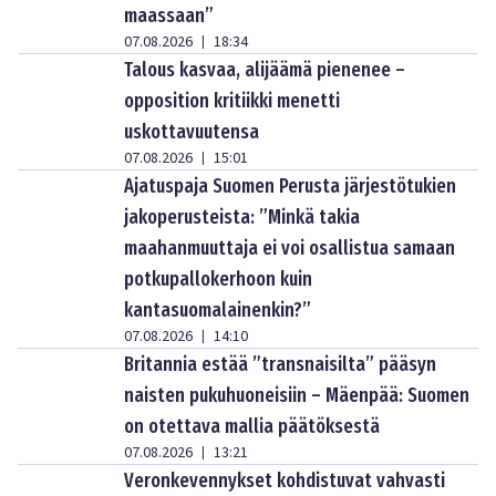
maassaan”
07.08.2026
18:34
|
Talous kasvaa, alijäämä pienenee –
opposition kritiikki menetti
uskottavuutensa
07.08.2026
15:01
|
Ajatuspaja Suomen Perusta järjestötukien
jakoperusteista: ”Minkä takia
maahanmuuttaja ei voi osallistua samaan
potkupallokerhoon kuin
kantasuomalainenkin?”
07.08.2026
14:10
|
Britannia estää ”transnaisilta” pääsyn
naisten pukuhuoneisiin – Mäenpää: Suomen
on otettava mallia päätöksestä
07.08.2026
13:21
|
Veronkevennykset kohdistuvat vahvasti