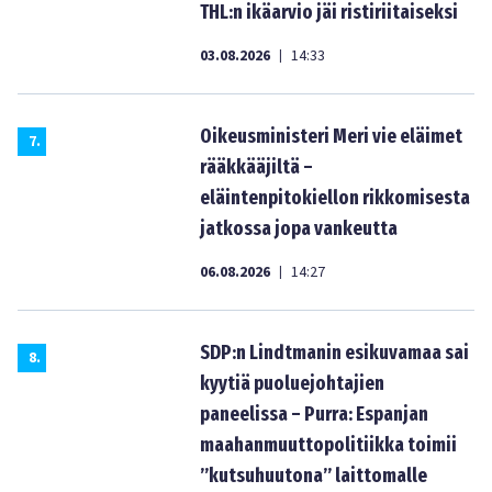
THL:n ikäarvio jäi ristiriitaiseksi
03.08.2026
14:33
|
Oikeusministeri Meri vie eläimet
7
.
rääkkääjiltä –
eläintenpitokiellon rikkomisesta
jatkossa jopa vankeutta
06.08.2026
14:27
|
SDP:n Lindtmanin esikuvamaa sai
8
.
kyytiä puoluejohtajien
paneelissa – Purra: Espanjan
maahanmuuttopolitiikka toimii
”kutsuhuutona” laittomalle