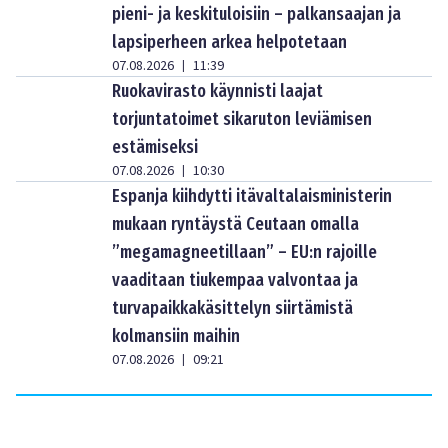
pieni- ja keskituloisiin – palkansaajan ja
lapsiperheen arkea helpotetaan
07.08.2026
11:39
|
Ruokavirasto käynnisti laajat
torjuntatoimet sikaruton leviämisen
estämiseksi
07.08.2026
10:30
|
Espanja kiihdytti itävaltalaisministerin
mukaan ryntäystä Ceutaan omalla
”megamagneetillaan” – EU:n rajoille
vaaditaan tiukempaa valvontaa ja
turvapaikkakäsittelyn siirtämistä
kolmansiin maihin
07.08.2026
09:21
|