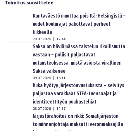
Toimitus suosittelee
Kantaväestö muuttaa pois Itä-Helsingistä –
uudet koulurajat pakottavat perheet
liikkeelle
28.07.2026
12:44
|
Saksa on häviämässä taistelun rikollisuutta
vastaan – poliisit paljastavat
uutuusteoksessa, mistä asioista virallinen
Saksa vaikenee
09.07.2026
16:11
|
Kuka hyötyy järjestöavustuksista – selvitys
paljastaa varakkaat STEA-tuensaajat ja
identiteettityön puuhastelijat
08.07.2026
12:17
|
Järjestörahoitus on rikki: Somalijärjestön
toiminnanjohtaja maksatti veronmaksajilla