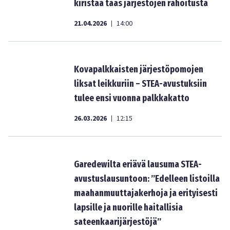
kiristää taas järjestöjen rahoitusta
21.04.2026
14:00
|
Kovapalkkaisten järjestöpomojen
liksat leikkuriin – STEA-avustuksiin
tulee ensi vuonna palkkakatto
26.03.2026
12:15
|
Garedewilta eriävä lausuma STEA-
avustuslausuntoon: ”Edelleen listoilla
maahanmuuttajakerhoja ja erityisesti
lapsille ja nuorille haitallisia
sateenkaarijärjestöjä”