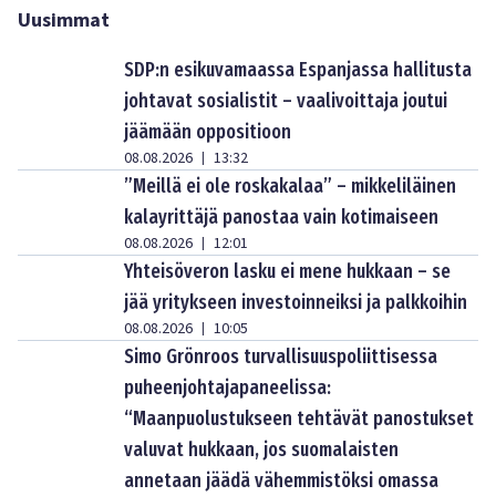
Uusimmat
SDP:n esikuvamaassa Espanjassa hallitusta
johtavat sosialistit – vaalivoittaja joutui
jäämään oppositioon
08.08.2026
13:32
|
”Meillä ei ole roskakalaa” – mikkeliläinen
kalayrittäjä panostaa vain kotimaiseen
08.08.2026
12:01
|
Yhteisöveron lasku ei mene hukkaan – se
jää yritykseen investoinneiksi ja palkkoihin
08.08.2026
10:05
|
Simo Grönroos turvallisuuspoliittisessa
puheenjohtajapaneelissa:
“Maanpuolustukseen tehtävät panostukset
valuvat hukkaan, jos suomalaisten
annetaan jäädä vähemmistöksi omassa