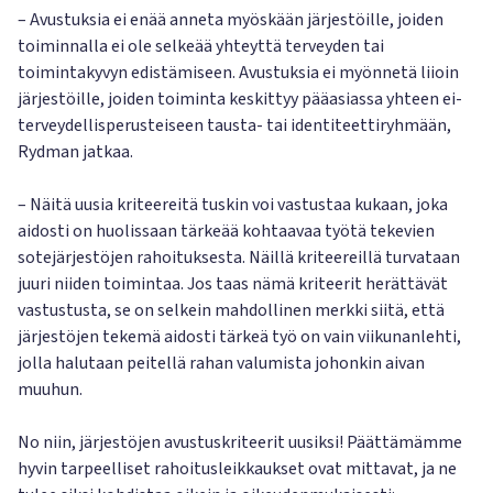
– Avustuksia ei enää anneta myöskään järjestöille, joiden
toiminnalla ei ole selkeää yhteyttä terveyden tai
toimintakyvyn edistämiseen. Avustuksia ei myönnetä liioin
järjestöille, joiden toiminta keskittyy pääasiassa yhteen ei-
terveydellisperusteiseen tausta- tai identiteettiryhmään,
Rydman jatkaa.
– Näitä uusia kriteereitä tuskin voi vastustaa kukaan, joka
aidosti on huolissaan tärkeää kohtaavaa työtä tekevien
sotejärjestöjen rahoituksesta. Näillä kriteereillä turvataan
juuri niiden toimintaa. Jos taas nämä kriteerit herättävät
vastustusta, se on selkein mahdollinen merkki siitä, että
järjestöjen tekemä aidosti tärkeä työ on vain viikunanlehti,
jolla halutaan peitellä rahan valumista johonkin aivan
muuhun.
No niin, järjestöjen avustuskriteerit uusiksi! Päättämämme
hyvin tarpeelliset rahoitusleikkaukset ovat mittavat, ja ne