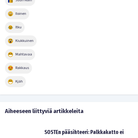
Juuri Näin
Iloinen
Itku
Kiukkuinen
Mahtavaa
Rakkaus
Kjäh
Aiheeseen liittyviä artikkeleita
SOSTEn pääsihteeri: Palkkakatto ei