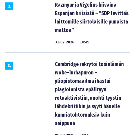
Razmyar ja Vigelius kiivaina
2
.
Espanjan kriisistä – ”SDP levittää
laittomille siirtolaisille punaista
mattoa”
31.07.2026
18:45
|
Cambridge rekrytoi tosielämän
3
.
woke-Turhapuron –
yliopistomaailma ihastui
plagioinnista epäiltyyn
rotuaktivistiin, unohti tyystin
lähdekritiikin ja syyti hänelle
kunniatohtoruuksia kuin
saippuaa