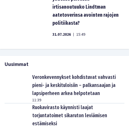
irtisanoutuuko Lindtman
aatetoverinsa avointen rajojen
politiikasta?
31.07.2026
15:49
|
Uusimmat
Veronkevennykset kohdistuvat vahvasti
pieni- ja keskituloisiin – palkansaajan ja
lapsiperheen arkea helpotetaan
11:39
Ruokavirasto käynnisti laajat
torjuntatoimet sikaruton leviämisen
estämiseksi