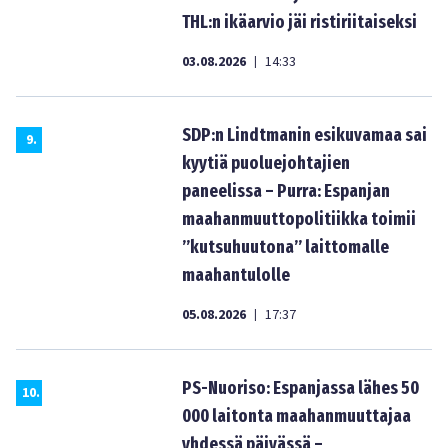
THL:n ikäarvio jäi ristiriitaiseksi
03.08.2026
14:33
|
SDP:n Lindtmanin esikuvamaa sai
9
.
kyytiä puoluejohtajien
paneelissa – Purra: Espanjan
maahanmuuttopolitiikka toimii
”kutsuhuutona” laittomalle
maahantulolle
05.08.2026
17:37
|
PS-Nuoriso: Espanjassa lähes 50
10
.
000 laitonta maahanmuuttajaa
yhdessä päivässä –