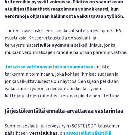
kriteereihin pysyvät voimassa. Päätös on saanut osan
etujärjestökentästä reagoimaan voimakkaasti, kun
verorahoja ohjataan hallinnosta vaikuttavaan työhön.
Tuoreet avustuskriteerit koskevat sote-järjestöjen STEA-
avustuksia. Kriteerin taustalla on sosiaali- ja
terveysministeri
Wille Rydmanin
selkeä linjaus, jonka
mukaan veronmaksajien rahoille halutaan parempi vastine.
Jatkossa valtionavustuksia suunnataan
entistä
tarkemmin toimintaan, joka kohtaa ihmiset suoraan ja
jonka vaikuttavuudesta on näyttöä. Sen sijaan pelkkään
vaikuttamistyöhön ja neuvontaan keskittyvien
kattojärjestöjen rahoitusta ei enää pidetä perusteltuna.
Järjestökentältä ennalta-arvattavaa vastarintaa
Suomen sosiaali- ja terveys ry:n (SOSTE) SDP-taustainen
pääsihteeri
Vertti Kiukas
, on
arvostellut säästöjä