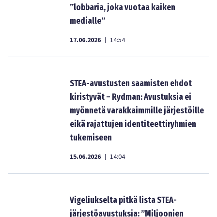
”lobbaria, joka vuotaa kaiken
medialle”
17.06.2026
14:54
|
STEA-avustusten saamisten ehdot
kiristyvät – Rydman: Avustuksia ei
myönnetä varakkaimmille järjestöille
eikä rajattujen identiteettiryhmien
tukemiseen
15.06.2026
14:04
|
Vigeliukselta pitkä lista STEA-
järjestöavustuksia: ”Miljoonien