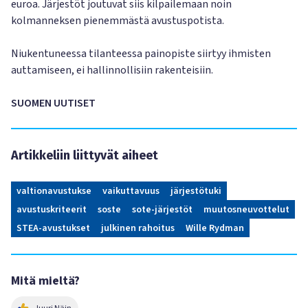
euroa. Järjestöt joutuvat siis kilpailemaan noin
kolmanneksen pienemmästä avustuspotista.
Niukentuneessa tilanteessa painopiste siirtyy ihmisten
auttamiseen, ei hallinnollisiin rakenteisiin.
SUOMEN UUTISET
Artikkeliin liittyvät aiheet
valtionavustukse
vaikuttavuus
järjestötuki
avustuskriteerit
soste
sote-järjestöt
muutosneuvottelut
STEA-avustukset
julkinen rahoitus
Wille Rydman
Mitä mieltä?