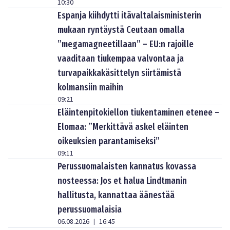
10:30
Espanja kiihdytti itävaltalaisministerin
mukaan ryntäystä Ceutaan omalla
”megamagneetillaan” – EU:n rajoille
vaaditaan tiukempaa valvontaa ja
turvapaikkakäsittelyn siirtämistä
kolmansiin maihin
09:21
Eläintenpitokiellon tiukentaminen etenee –
Elomaa: ”Merkittävä askel eläinten
oikeuksien parantamiseksi”
09:11
Perussuomalaisten kannatus kovassa
nosteessa: Jos et halua Lindtmanin
hallitusta, kannattaa äänestää
perussuomalaisia
06.08.2026
16:45
|