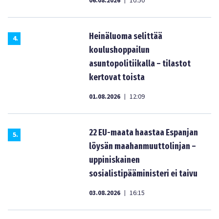
06.08.2026
10:50
|
Heinäluoma selittää
4
.
koulushoppailun
asuntopolitiikalla – tilastot
kertovat toista
01.08.2026
12:09
|
22 EU-maata haastaa Espanjan
5
.
löysän maahanmuuttolinjan –
uppiniskainen
sosialistipääministeri ei taivu
03.08.2026
16:15
|