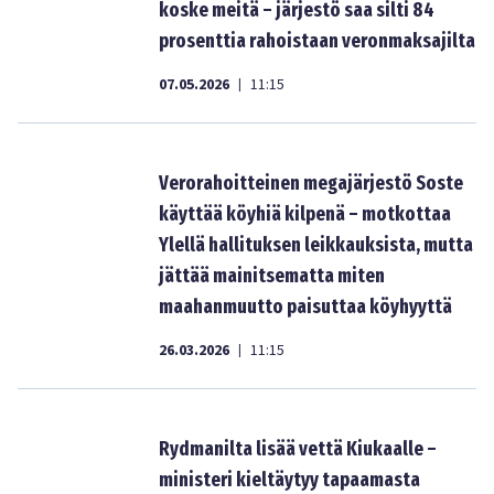
koske meitä – järjestö saa silti 84
prosenttia rahoistaan veronmaksajilta
07.05.2026
11:15
|
Verorahoitteinen megajärjestö Soste
käyttää köyhiä kilpenä – motkottaa
Ylellä hallituksen leikkauksista, mutta
jättää mainitsematta miten
maahanmuutto paisuttaa köyhyyttä
26.03.2026
11:15
|
Rydmanilta lisää vettä Kiukaalle –
ministeri kieltäytyy tapaamasta