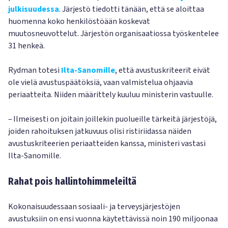
julkisuudessa
. Järjestö tiedotti tänään, että se aloittaa
huomenna koko henkilöstöään koskevat
muutosneuvottelut. Järjestön organisaatiossa työskentelee
31 henkeä.
Rydman totesi
Ilta-Sanomille
, että avustuskriteerit eivät
ole vielä avustuspäätöksiä, vaan valmistelua ohjaavia
periaatteita. Niiden määrittely kuuluu ministerin vastuulle.
– Ilmeisesti on joitain joillekin puolueille tärkeitä järjestöjä,
joiden rahoituksen jatkuvuus olisi ristiriidassa näiden
avustuskriteerien periaatteiden kanssa, ministeri vastasi
Ilta-Sanomille.
Rahat pois hallintohimmeleiltä
Kokonaisuudessaan sosiaali- ja terveysjärjestöjen
avustuksiin on ensi vuonna käytettävissä noin 190 miljoonaa