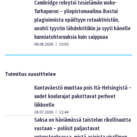
Cambridge rekrytoi tosielämän woke-
Turhapuron – yliopistomaailma ihastui
plagioinnista epäiltyyn rotuaktivistiin,
unohti tyystin lähdekritiikin ja syyti hänelle
kunniatohtoruuksia kuin saippuaa
06.08.2026
10:50
|
Toimitus suosittelee
Kantaväestö muuttaa pois Itä-Helsingistä –
uudet koulurajat pakottavat perheet
liikkeelle
28.07.2026
12:44
|
Saksa on häviämässä taistelun rikollisuutta
vastaan – poliisit paljastavat