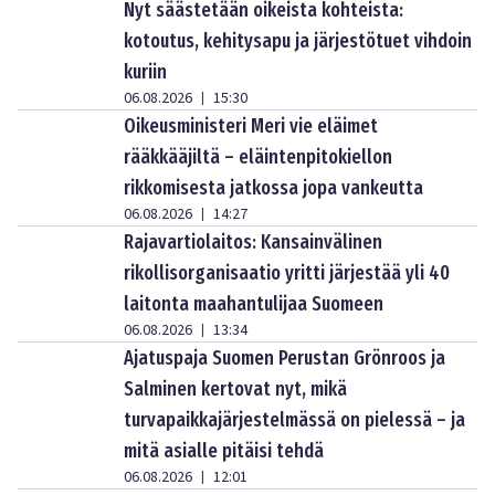
Nyt säästetään oikeista kohteista:
kotoutus, kehitysapu ja järjestötuet vihdoin
kuriin
06.08.2026
15:30
|
Oikeusministeri Meri vie eläimet
rääkkääjiltä – eläintenpitokiellon
rikkomisesta jatkossa jopa vankeutta
06.08.2026
14:27
|
Rajavartiolaitos: Kansainvälinen
rikollisorganisaatio yritti järjestää yli 40
laitonta maahantulijaa Suomeen
06.08.2026
13:34
|
Ajatuspaja Suomen Perustan Grönroos ja
Salminen kertovat nyt, mikä
turvapaikkajärjestelmässä on pielessä – ja
mitä asialle pitäisi tehdä
06.08.2026
12:01
|