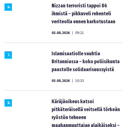
Nizzan terroristi tappoi 86
6
.
ihmistä – pikkuveli rehenteli
veriteolla ennen karkotustaan
03.08.2026
09:21
|
Islamisaatiolle vauhtia
7
.
Britanniassa – koko poliisikunta
paastolle solidaarisuussyistä
03.08.2026
10:33
|
Käräjäoikeus katsoi
8
.
pitkäteräisellä veitsellä törkeän
ryöstön tehneen
maahanmuuttajan alaikäiseksi –