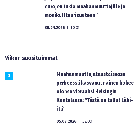
eurojen tukia maahanmuuttajille ja
monikulttuurisuuteen”
30.04.2026
10:01
|
Viikon suosituimmat
Maahanmuuttajataustaisessa
1
.
perheessä kasvanut nainen kokee
olonsa vieraaksi Helsingin
Kontulassa: ”Tästä on tullut Lähi-
itä”
05.08.2026
12:09
|