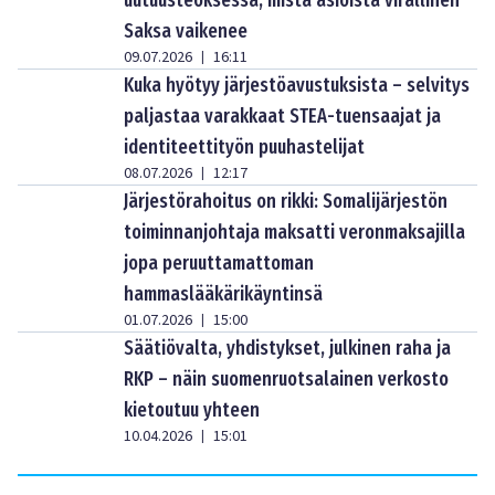
uutuusteoksessa, mistä asioista virallinen
Saksa vaikenee
09.07.2026
16:11
|
Kuka hyötyy järjestöavustuksista – selvitys
paljastaa varakkaat STEA-tuensaajat ja
identiteettityön puuhastelijat
08.07.2026
12:17
|
Järjestörahoitus on rikki: Somalijärjestön
toiminnanjohtaja maksatti veronmaksajilla
jopa peruuttamattoman
hammaslääkärikäyntinsä
01.07.2026
15:00
|
Säätiövalta, yhdistykset, julkinen raha ja
RKP – näin suomenruotsalainen verkosto
kietoutuu yhteen
10.04.2026
15:01
|