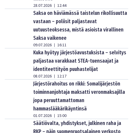
28.07.2026
12:44
|
Saksa on häviämässä taistelun rikollisuutta
vastaan – poliisit paljastavat
uutuusteoksessa, mistä asioista virallinen
Saksa vaikenee
09.07.2026
16:11
|
Kuka hyötyy järjestöavustuksista – selvitys
paljastaa varakkaat STEA-tuensaajat ja
identiteettityön puuhastelijat
08.07.2026
12:17
|
Järjestörahoitus on rikki: Somalijärjestön
toiminnanjohtaja maksatti veronmaksajilla
jopa peruuttamattoman
hammaslääkärikäyntinsä
01.07.2026
15:00
|
Säätiövalta, yhdistykset, julkinen raha ja
RKP – näin suomenruotsalainen verkosto