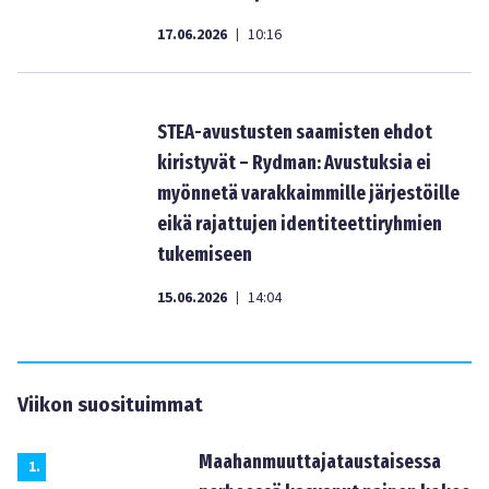
17.06.2026
10:16
|
STEA-avustusten saamisten ehdot
kiristyvät – Rydman: Avustuksia ei
myönnetä varakkaimmille järjestöille
eikä rajattujen identiteettiryhmien
tukemiseen
15.06.2026
14:04
|
Viikon suosituimmat
Maahanmuuttajataustaisessa
1
.