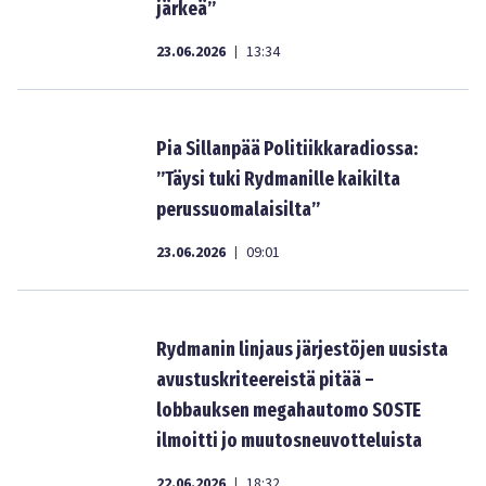
järkeä”
23.06.2026
13:34
|
Pia Sillanpää Politiikkaradiossa:
”Täysi tuki Rydmanille kaikilta
perussuomalaisilta”
23.06.2026
09:01
|
Rydmanin linjaus järjestöjen uusista
avustuskriteereistä pitää –
lobbauksen megahautomo SOSTE
ilmoitti jo muutosneuvotteluista
22.06.2026
18:32
|