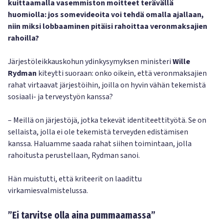
kuittaamalla vasemmiston moitteet terävällä
huomiolla: jos somevideoita voi tehdä omalla ajallaan,
niin miksi lobbaaminen pitäisi rahoittaa veronmaksajien
rahoilla?
Järjestöleikkauskohun ydinkysymyksen ministeri
Wille
Rydman
kiteytti suoraan: onko oikein, että veronmaksajien
rahat virtaavat järjestöihin, joilla on hyvin vähän tekemistä
sosiaali- ja terveystyön kanssa?
– Meillä on järjestöjä, jotka tekevät identiteettityötä. Se on
sellaista, jolla ei ole tekemistä terveyden edistämisen
kanssa. Haluamme saada rahat siihen toimintaan, jolla
rahoitusta perustellaan, Rydman sanoi.
Hän muistutti, että kriteerit on laadittu
virkamiesvalmistelussa.
”Ei tarvitse olla aina pummaamassa”