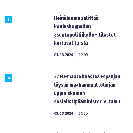
Heinäluoma selittää
3
.
koulushoppailun
asuntopolitiikalla – tilastot
kertovat toista
01.08.2026
12:09
|
22 EU-maata haastaa Espanjan
4
.
löysän maahanmuuttolinjan –
uppiniskainen
sosialistipääministeri ei taivu
03.08.2026
16:15
|