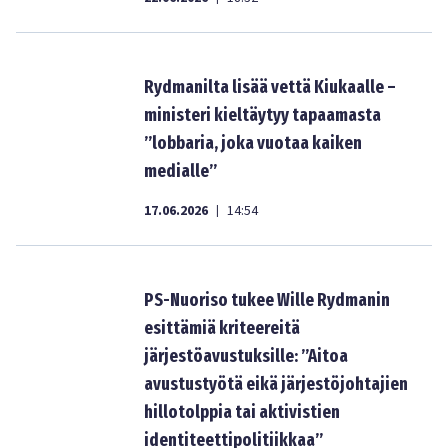
Rydmanilta lisää vettä Kiukaalle –
ministeri kieltäytyy tapaamasta
”lobbaria, joka vuotaa kaiken
medialle”
17.06.2026
14:54
|
PS-Nuoriso tukee Wille Rydmanin
esittämiä kriteereitä
järjestöavustuksille: ”Aitoa
avustustyötä eikä järjestöjohtajien
hillotolppia tai aktivistien
identiteettipolitiikkaa”