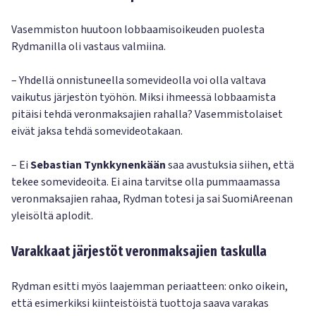
Vasemmiston huutoon lobbaamisoikeuden puolesta
Rydmanilla oli vastaus valmiina.
– Yhdellä onnistuneella somevideolla voi olla valtava
vaikutus järjestön työhön. Miksi ihmeessä lobbaamista
pitäisi tehdä veronmaksajien rahalla? Vasemmistolaiset
eivät jaksa tehdä somevideotakaan.
– Ei
Sebastian Tynkkynenkään
saa avustuksia siihen, että
tekee somevideoita. Ei aina tarvitse olla pummaamassa
veronmaksajien rahaa, Rydman totesi ja sai SuomiAreenan
yleisöltä aplodit.
Varakkaat järjestöt veronmaksajien taskulla
Rydman esitti myös laajemman periaatteen: onko oikein,
että esimerkiksi kiinteistöistä tuottoja saava varakas