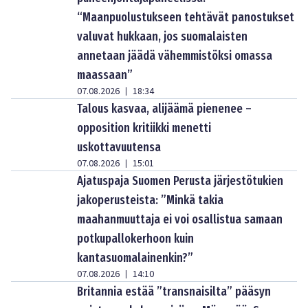
“Maanpuolustukseen tehtävät panostukset
valuvat hukkaan, jos suomalaisten
annetaan jäädä vähemmistöksi omassa
maassaan”
07.08.2026
18:34
|
Talous kasvaa, alijäämä pienenee –
opposition kritiikki menetti
uskottavuutensa
07.08.2026
15:01
|
Ajatuspaja Suomen Perusta järjestötukien
jakoperusteista: ”Minkä takia
maahanmuuttaja ei voi osallistua samaan
potkupallokerhoon kuin
kantasuomalainenkin?”
07.08.2026
14:10
|
Britannia estää ”transnaisilta” pääsyn