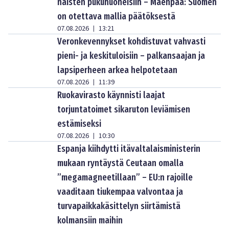
naisten pukuhuoneisiin – Mäenpää: Suomen
on otettava mallia päätöksestä
07.08.2026
13:21
|
Veronkevennykset kohdistuvat vahvasti
pieni- ja keskituloisiin – palkansaajan ja
lapsiperheen arkea helpotetaan
07.08.2026
11:39
|
Ruokavirasto käynnisti laajat
torjuntatoimet sikaruton leviämisen
estämiseksi
07.08.2026
10:30
|
Espanja kiihdytti itävaltalaisministerin
mukaan ryntäystä Ceutaan omalla
”megamagneetillaan” – EU:n rajoille
vaaditaan tiukempaa valvontaa ja
turvapaikkakäsittelyn siirtämistä
kolmansiin maihin