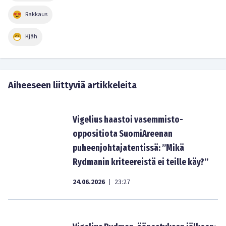
Rakkaus
Kjäh
Aiheeseen liittyviä artikkeleita
Vigelius haastoi vasemmisto-
oppositiota SuomiAreenan
puheenjohtajatentissä: ”Mikä
Rydmanin kriteereistä ei teille käy?”
24.06.2026
23:27
|