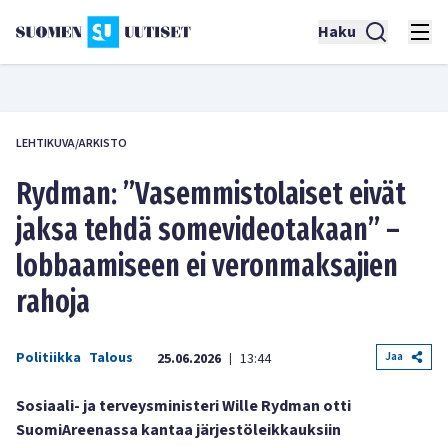
Haku
LEHTIKUVA/ARKISTO
Rydman: ”Vasemmistolaiset eivät
jaksa tehdä somevideotakaan” –
lobbaamiseen ei veronmaksajien
rahoja
Politiikka
Talous
Jaa
25.06.2026
13:44
|
Sosiaali- ja terveysministeri Wille Rydman otti
SuomiAreenassa kantaa järjestöleikkauksiin