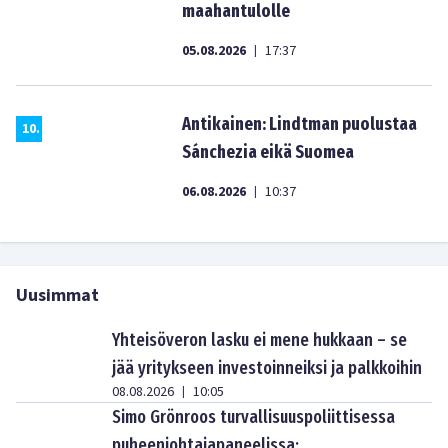
maahantulolle
05.08.2026
17:37
|
Antikainen: Lindtman puolustaa
10
.
Sánchezia eikä Suomea
06.08.2026
10:37
|
Uusimmat
Yhteisöveron lasku ei mene hukkaan – se
jää yritykseen investoinneiksi ja palkkoihin
08.08.2026
10:05
|
Simo Grönroos turvallisuuspoliittisessa
puheenjohtajapaneelissa: