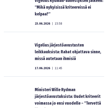
Vigelius Rydman-äänestyksen jälkeen:
”Mikä nykyisissä kriteereissä ei
kelpaa?”
23.06.2026
15:58
|
Vigelius järjestöavustusten
leikkauksista: Rahat ohjattava sinne,
missä autetaan ihmisiä
17.06.2026
11:45
|
Ministeri Wille Rydman
järjestöavustuksista: Uudet kriteerit
voimassa jo ensi vuodelle – ”Tervettä