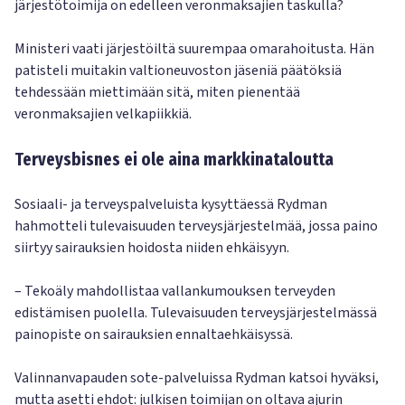
järjestötoimija on edelleen veronmaksajien taskulla?
Ministeri vaati järjestöiltä suurempaa omarahoitusta. Hän
patisteli muitakin valtioneuvoston jäseniä päätöksiä
tehdessään miettimään sitä, miten pienentää
veronmaksajien velkapiikkiä.
Terveysbisnes ei ole aina markkinataloutta
Sosiaali- ja terveyspalveluista kysyttäessä Rydman
hahmotteli tulevaisuuden terveysjärjestelmää, jossa paino
siirtyy sairauksien hoidosta niiden ehkäisyyn.
– Tekoäly mahdollistaa vallankumouksen terveyden
edistämisen puolella. Tulevaisuuden terveysjärjestelmässä
painopiste on sairauksien ennaltaehkäisyssä.
Valinnanvapauden sote-palveluissa Rydman katsoi hyväksi,
mutta asetti ehdot: julkisen toimijan on oltava ajurin