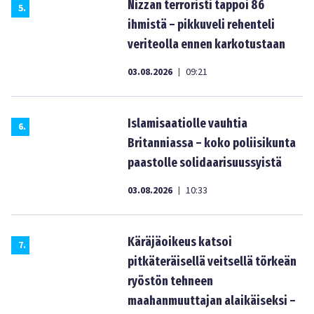
Nizzan terroristi tappoi 86
5
.
ihmistä – pikkuveli rehenteli
veriteolla ennen karkotustaan
03.08.2026
09:21
|
Islamisaatiolle vauhtia
6
.
Britanniassa – koko poliisikunta
paastolle solidaarisuussyistä
03.08.2026
10:33
|
Käräjäoikeus katsoi
7
.
pitkäteräisellä veitsellä törkeän
ryöstön tehneen
maahanmuuttajan alaikäiseksi –