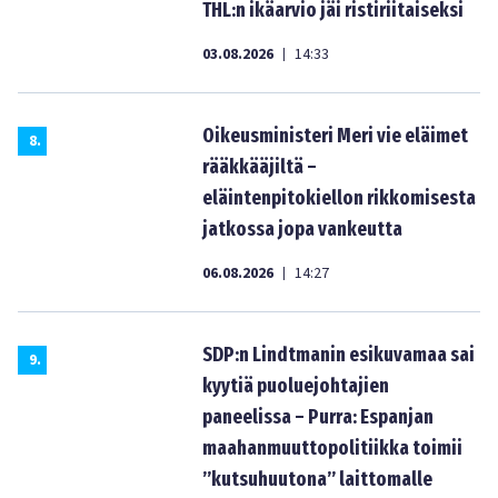
THL:n ikäarvio jäi ristiriitaiseksi
03.08.2026
14:33
|
Oikeusministeri Meri vie eläimet
8
.
rääkkääjiltä –
eläintenpitokiellon rikkomisesta
jatkossa jopa vankeutta
06.08.2026
14:27
|
SDP:n Lindtmanin esikuvamaa sai
9
.
kyytiä puoluejohtajien
paneelissa – Purra: Espanjan
maahanmuuttopolitiikka toimii
”kutsuhuutona” laittomalle