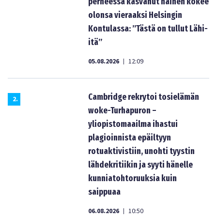
perheessä kasvanut nainen kokee
olonsa vieraaksi Helsingin
Kontulassa: ”Tästä on tullut Lähi-
itä”
05.08.2026
12:09
|
Cambridge rekrytoi tosielämän
2
.
woke-Turhapuron –
yliopistomaailma ihastui
plagioinnista epäiltyyn
rotuaktivistiin, unohti tyystin
lähdekritiikin ja syyti hänelle
kunniatohtoruuksia kuin
saippuaa
06.08.2026
10:50
|