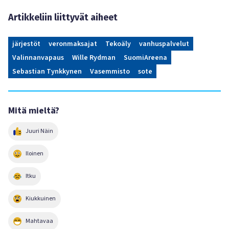
Artikkeliin liittyvät aiheet
järjestöt
veronmaksajat
Tekoäly
vanhuspalvelut
Valinnanvapaus
Wille Rydman
SuomiAreena
Sebastian Tynkkynen
Vasemmisto
sote
Mitä mieltä?
Juuri Näin
Iloinen
Itku
Kiukkuinen
Mahtavaa