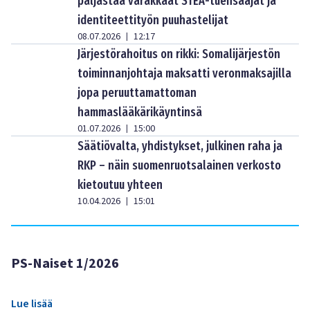
paljastaa varakkaat STEA-tuensaajat ja
identiteettityön puuhastelijat
08.07.2026
12:17
|
Järjestörahoitus on rikki: Somalijärjestön
toiminnanjohtaja maksatti veronmaksajilla
jopa peruuttamattoman
hammaslääkärikäyntinsä
01.07.2026
15:00
|
Säätiövalta, yhdistykset, julkinen raha ja
RKP – näin suomenruotsalainen verkosto
kietoutuu yhteen
10.04.2026
15:01
|
PS-Naiset 1/2026
Lue lisää