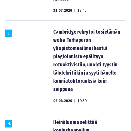
31.07.2026
18:45
|
Cambridge rekrytoi tosielämän
3
.
woke-Turhapuron –
yliopistomaailma ihastui
plagioinnista epäiltyyn
rotuaktivistiin, unohti tyystin
lähdekritiikin ja syyti hänelle
kunniatohtoruuksia kuin
saippuaa
06.08.2026
10:50
|
Heinäluoma selittää
4
.
koulushoppailun