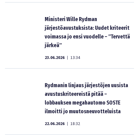
Ministeri Wille Rydman
järjestöavustuksista: Uudet kriteerit
voimassa jo ensi vuodelle – ”Tervettä
järkeä”
23.06.2026
13:34
|
Rydmanin linjaus järjestöjen uusista
avustuskriteereistä pitää –
lobbauksen megahautomo SOSTE
ilmoitti jo muutosneuvotteluista
22.06.2026
18:32
|