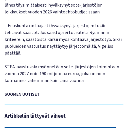
lähes täysimittaisesti hyväksynyt sote-järjestöjen
leikkaukset vuoden 2026 vaihtoehtobudjetissaan.
– Eduskunta on laajasti hyväksynyt järjestöjen tukiin
tehtävät säästöt. Jos säästöjä ei toteuteta Rydmanin
kriteerein, säästöistä kärsii myös kohtaava järjestötyö. Siksi
puolueiden vastustus näyttäytyy järjettömältä, Vigelius
päättää.
STEA-​avustuksia myönnetään sote-järjestöjen toimintaan
vuonna 2027 noin 190 miljoonaa euroa, joka on noin
kolmannes vähemmän kuin tänä vuonna.
SUOMEN UUTISET
Artikkeliin liittyvät aiheet