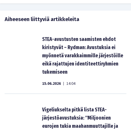
Aiheeseen liittyviä artikkeleita
STEA-avustusten saamisten ehdot
kiristyvät – Rydman: Avustuksia ei
myönnetä varakkaimmille järjestöille
eikä rajattujen identiteettiryhmien
tukemiseen
15.06.2026
14:04
|
Vigeliukselta pitkä lista STEA-
järjestöavustuksia: ”Miljoonien
eurojen tukia maahanmuuttajille ja