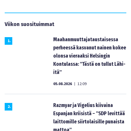
Viikon suosituimmat
Maahanmuuttajataustaisessa
1
.
perheessä kasvanut nainen kokee
olonsa vieraaksi Helsingin
Kontulassa: ”Tästä on tullut Lähi-
itä”
05.08.2026
12:09
|
Razmyar ja Vigelius kiivaina
2
.
Espanjan kriisistä – ”SDP levittää
laittomille siirtolaisille punaista
mattoa”