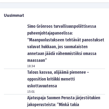
Uusimmat
Simo Grönroos turvallisuuspoliittisessa
puheenjohtajapaneelissa:
“Maanpuolustukseen tehtävät panostukset
valuvat hukkaan, jos suomalaisten
annetaan jäädä vähemmistöksi omassa
maassaan”
18:34
Talous kasvaa, alijäämä pienenee –
opposition kritiikki menetti
uskottavuutensa
15:01
Ajatuspaja Suomen Perusta järjestötukien
jakoperusteista: ”Minkä takia