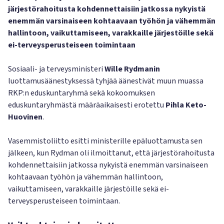
järjestörahoitusta kohdennettaisiin jatkossa nykyistä
enemmän varsinaiseen kohtaavaan työhön ja vähemmän
hallintoon, vaikuttamiseen, varakkaille järjestöille sekä
ei-terveysperusteiseen toimintaan
Sosiaali- ja terveysministeri
Wille Rydmanin
luottamusäänestyksessä tyhjää äänestivät muun muassa
RKP:n eduskuntaryhmä sekä kokoomuksen
eduskuntaryhmästä määräaikaisesti erotettu
Pihla Keto-
Huovinen
.
Vasemmistoliitto esitti ministerille epäluottamusta sen
jälkeen, kun Rydman oli ilmoittanut, että järjestörahoitusta
kohdennettaisiin jatkossa nykyistä enemmän varsinaiseen
kohtaavaan työhön ja vähemmän hallintoon,
vaikuttamiseen, varakkaille järjestöille sekä ei-
terveysperusteiseen toimintaan.