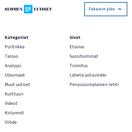
Takaisin ylös
Kategoriat
Sivut
Politiikka
Etusivu
Talous
Suosituimmat
Analyysi
Toimitus
Ulkomaat
Lähetä uutisvinkki
Muut uutiset
Perussuomalainen-lehti
Kulttuuri
Videot
Kolumnit
Viihde