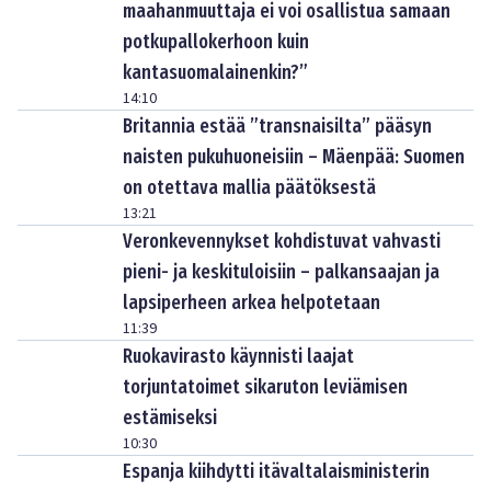
maahanmuuttaja ei voi osallistua samaan
potkupallokerhoon kuin
kantasuomalainenkin?”
14:10
Britannia estää ”transnaisilta” pääsyn
naisten pukuhuoneisiin – Mäenpää: Suomen
on otettava mallia päätöksestä
13:21
Veronkevennykset kohdistuvat vahvasti
pieni- ja keskituloisiin – palkansaajan ja
lapsiperheen arkea helpotetaan
11:39
Ruokavirasto käynnisti laajat
torjuntatoimet sikaruton leviämisen
estämiseksi
10:30
Espanja kiihdytti itävaltalaisministerin