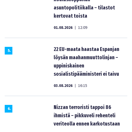
asuntopolitiikalla – tilastot
kertovat toista
01.08.2026
12:09
|
22 EU-maata haastaa Espanjan
5
.
löysän maahanmuuttolinjan –
uppiniskainen
sosialistipääministeri ei taivu
03.08.2026
16:15
|
Nizzan terroristi tappoi 86
6
.
ihmistä – pikkuveli rehenteli
veriteolla ennen karkotustaan