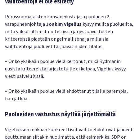
Vaihtoehtoja ei ole esitetty
Perussuomalaisten kansanedustaja ja puolueen 2.
varapuheenjohtaja
Joakim Vigelius
kysyy muilta puolueilta,
mitä viikko sitten ilmoitetuissa järjestöavustusten
kriteereissä pidetään ongelmallisena ja millaisia
vaihtoehtoja puolueet tarjoavat niiden tilalle.
– Onko yksikään puolue vielä kertonut, mikä Rydmanin
uusista kriteereistä järjestötuille ei kelpaa, Vigelius kysyy
viestipalvelu X:ssä.
– Onko yksikään puolue vielä ehdottanut tilalle parempia,
hän jatkaa.
Puolueiden vastustus näyttää järjettömältä
Vigeliuksen mukaan konkreettiset vaihtoehdot ovat jääneet
puuttumaan siitäkin huolimatta, että esimerkiksi SDP on