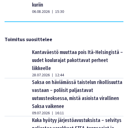
kuriin
06.08.2026
15:30
|
Toimitus suosittelee
Kantaväestö muuttaa pois Itä-Helsingistä –
uudet koulurajat pakottavat perheet
liikkeelle
28.07.2026
12:44
|
Saksa on häviämässä taistelun rikollisuutta
vastaan – poliisit paljastavat
uutuusteoksessa, mistä asioista virallinen
Saksa vaikenee
09.07.2026
16:11
|
Kuka hyötyy järjestöavustuksista – selvitys