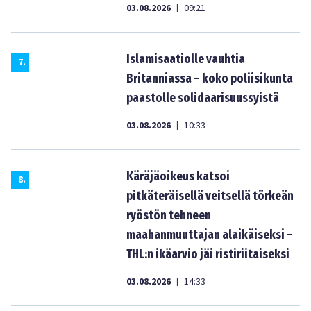
03.08.2026
09:21
|
Islamisaatiolle vauhtia
7
.
Britanniassa – koko poliisikunta
paastolle solidaarisuussyistä
03.08.2026
10:33
|
Käräjäoikeus katsoi
8
.
pitkäteräisellä veitsellä törkeän
ryöstön tehneen
maahanmuuttajan alaikäiseksi –
THL:n ikäarvio jäi ristiriitaiseksi
03.08.2026
14:33
|