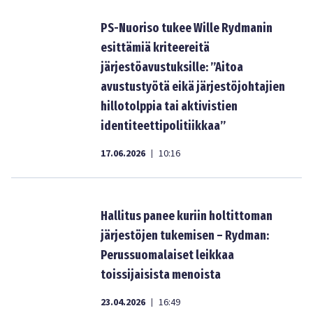
PS-Nuoriso tukee Wille Rydmanin
esittämiä kriteereitä
järjestöavustuksille: ”Aitoa
avustustyötä eikä järjestöjohtajien
hillotolppia tai aktivistien
identiteettipolitiikkaa”
17.06.2026
10:16
|
Hallitus panee kuriin holtittoman
järjestöjen tukemisen – Rydman:
Perussuomalaiset leikkaa
toissijaisista menoista
23.04.2026
16:49
|