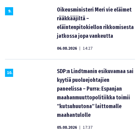
Oikeusministeri Meri vie eläimet
9
.
rääkkääjiltä –
eläintenpitokiellon rikkomisesta
jatkossa jopa vankeutta
06.08.2026
14:27
|
SDP:n Lindtmanin esikuvamaa sai
10
.
kyytiä puoluejohtajien
paneelissa – Purra: Espanjan
maahanmuuttopolitiikka toimii
”kutsuhuutona” laittomalle
maahantulolle
05.08.2026
17:37
|