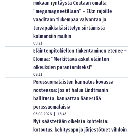
mukaan ryntäystä Ceutaan omalla
”megamagneetillaan” – EU:n rajoille
vaaditaan tiukempaa valvontaa ja
turvapaikkakäsittelyn siirtämistä
kolmansiin maihin
09:21
Eläintenpitokiellon tiukentaminen etenee –
Elomaa: ”Merkittävä askel eläinten
oikeuksien parantamiseksi”
09:11
Perussuomalaisten kannatus kovassa
nosteessa: Jos et halua Lindtmanin
hallitusta, kannattaa äänestää
perussuomalaisia
06.08.2026
16:45
|
Nyt säästetään oikeista kohteista:
kotoutus, kehitysapu ja järjestötuet vihdoin