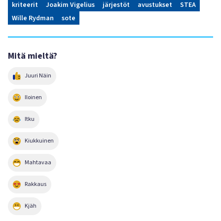
kriteerit
Joakim Vigelius
järjestöt
avustukset
STEA
Wille Rydman
sote
Mitä mieltä?
Juuri Näin
Iloinen
Itku
Kiukkuinen
Mahtavaa
Rakkaus
Kjäh