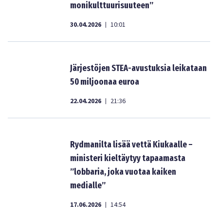
monikulttuurisuuteen”
30.04.2026
10:01
|
Järjestöjen STEA-avustuksia leikataan
50 miljoonaa euroa
22.04.2026
21:36
|
Rydmanilta lisää vettä Kiukaalle –
ministeri kieltäytyy tapaamasta
”lobbaria, joka vuotaa kaiken
medialle”
17.06.2026
14:54
|