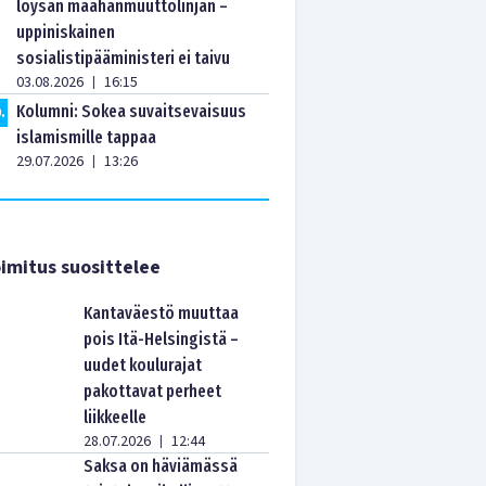
löysän maahanmuuttolinjan –
uppiniskainen
sosialistipääministeri ei taivu
03.08.2026
16:15
|
Kolumni: Sokea suvaitsevaisuus
0
.
islamismille tappaa
29.07.2026
13:26
|
imitus suosittelee
Kantaväestö muuttaa
pois Itä-Helsingistä –
uudet koulurajat
pakottavat perheet
liikkeelle
28.07.2026
12:44
|
Saksa on häviämässä