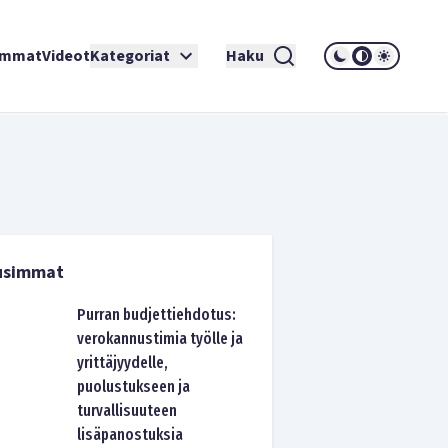
immat
Videot
Kategoriat
Haku
usimmat
Purran budjettiehdotus:
verokannustimia työlle ja
yrittäjyydelle,
puolustukseen ja
turvallisuuteen
lisäpanostuksia