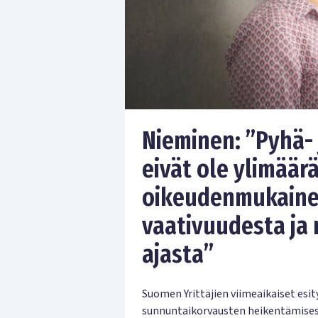
Nieminen: ”Pyhä-
eivät ole ylimäär
oikeudenmukaine
vaativuudesta ja
ajasta”
Suomen Yrittäjien viimeaikaiset esi
sunnuntaikorvausten heikentämisest