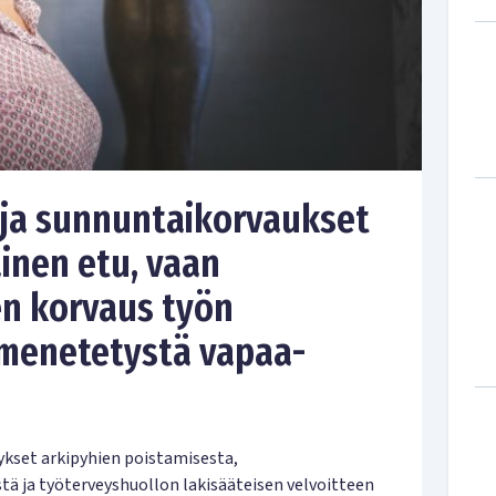
 ja sunnuntaikorvaukset
äinen etu, vaan
n korvaus työn
 menetetystä vapaa-
tykset arkipyhien poistamisesta,
ä ja työterveyshuollon lakisääteisen velvoitteen