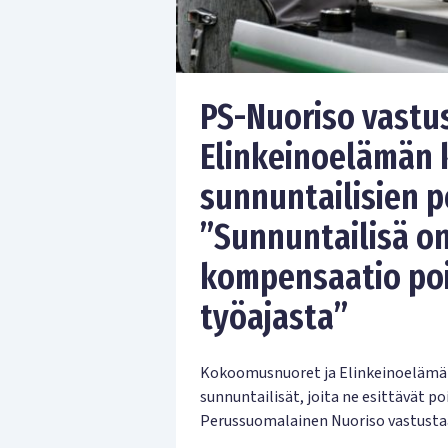
PS-Nuoriso vastu
Elinkeinoelämän 
sunnuntailisien p
”Sunnuntailisä o
kompensaatio poi
työajasta”
Kokoomusnuoret ja Elinkeinoelämän 
sunnuntailisät, joita ne esittävät 
Perussuomalainen Nuoriso vastustaa 