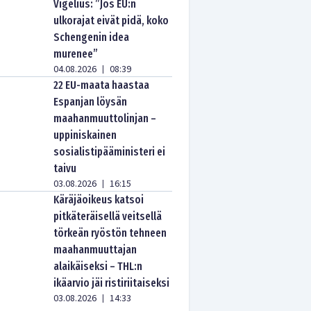
Vigelius: ”Jos EU:n
ulkorajat eivät pidä, koko
Schengenin idea
murenee”
04.08.2026
08:39
|
22 EU-maata haastaa
Espanjan löysän
maahanmuuttolinjan –
uppiniskainen
sosialistipääministeri ei
taivu
03.08.2026
16:15
|
Käräjäoikeus katsoi
pitkäteräisellä veitsellä
törkeän ryöstön tehneen
maahanmuuttajan
alaikäiseksi – THL:n
ikäarvio jäi ristiriitaiseksi
03.08.2026
14:33
|