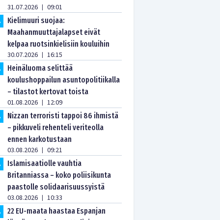
31.07.2026
09:01
|
Kielimuuri suojaa:
.
Maahanmuuttajalapset eivät
kelpaa ruotsinkielisiin kouluihin
30.07.2026
16:15
|
Heinäluoma selittää
.
koulushoppailun asuntopolitiikalla
– tilastot kertovat toista
01.08.2026
12:09
|
Nizzan terroristi tappoi 86 ihmistä
.
– pikkuveli rehenteli veriteolla
ennen karkotustaan
03.08.2026
09:21
|
Islamisaatiolle vauhtia
.
Britanniassa – koko poliisikunta
paastolle solidaarisuussyistä
03.08.2026
10:33
|
22 EU-maata haastaa Espanjan
.