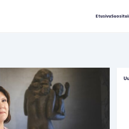
Etusivu
Suositu
U