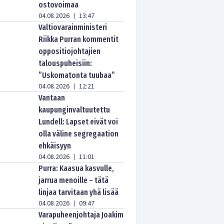
ostovoimaa
04.08.2026
13:47
|
Valtiovarainministeri
Riikka Purran kommentit
oppositiojohtajien
talouspuheisiin:
”Uskomatonta tuubaa”
04.08.2026
12:21
|
Vantaan
kaupunginvaltuutettu
Lundell: Lapset eivät voi
olla väline segregaation
ehkäisyyn
04.08.2026
11:01
|
Purra: Kaasua kasvulle,
jarrua menoille – tätä
linjaa tarvitaan yhä lisää
04.08.2026
09:47
|
Varapuheenjohtaja Joakim