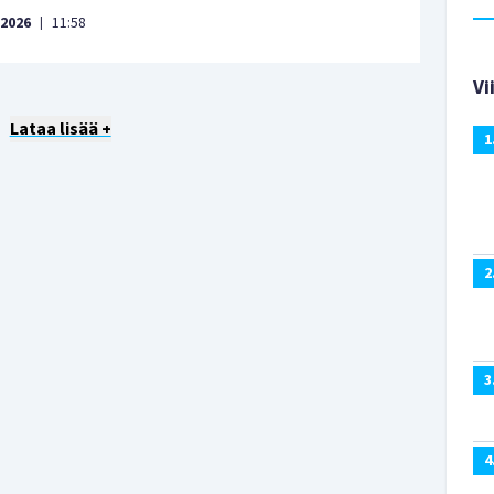
.2026
11:58
|
Vi
Lataa lisää +
1
2
3
4