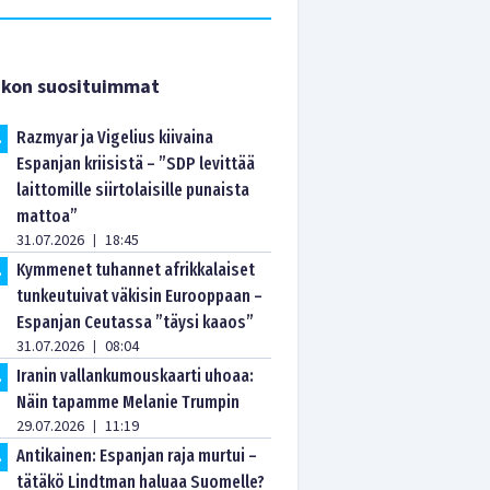
ikon suosituimmat
Razmyar ja Vigelius kiivaina
.
Espanjan kriisistä – ”SDP levittää
laittomille siirtolaisille punaista
mattoa”
31.07.2026
18:45
|
Kymmenet tuhannet afrikkalaiset
.
tunkeutuivat väkisin Eurooppaan –
Espanjan Ceutassa ”täysi kaaos”
31.07.2026
08:04
|
Iranin vallankumouskaarti uhoaa:
.
Näin tapamme Melanie Trumpin
29.07.2026
11:19
|
Antikainen: Espanjan raja murtui –
.
tätäkö Lindtman haluaa Suomelle?