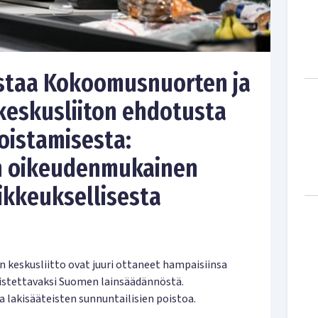
staa Kokoomusnuorten ja
keskusliiton ehdotusta
oistamisesta:
n oikeudenmukainen
kkeuksellisesta
keskusliitto ovat juuri ottaneet hampaisiinsa
poistettavaksi Suomen lainsäädännöstä.
lakisääteisten sunnuntailisien poistoa.