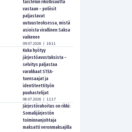
taistelun rikollisuutta
vastaan – poliisit
paljastavat
uutuusteoksessa, mistä
asioista virallinen Saksa
vaikenee
09.07.2026
16:11
|
Kuka hyötyy
järjestöavustuksista –
selvitys paljastaa
varakkaat STEA-
tuensaajat ja
identiteettityön
puuhastelijat
08.07.2026
12:17
|
Järjestörahoitus on rikki:
Somalijärjestön
toiminnanjohtaja
maksatti veronmaksajilla