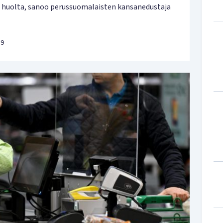
a huolta, sanoo perussuomalaisten kansanedustaja
39