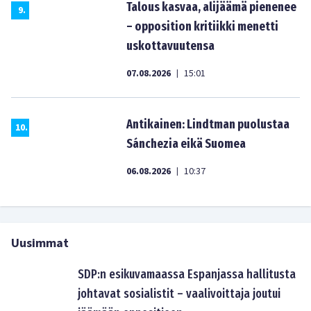
Talous kasvaa, alijäämä pienenee
9
.
– opposition kritiikki menetti
uskottavuutensa
07.08.2026
15:01
|
Antikainen: Lindtman puolustaa
10
.
Sánchezia eikä Suomea
06.08.2026
10:37
|
Uusimmat
SDP:n esikuvamaassa Espanjassa hallitusta
johtavat sosialistit – vaalivoittaja joutui