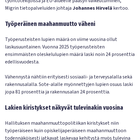
työntötekijöissä ja EU-alueelle pääsyn vaikeutuminen,
Migrin tietopalveluiden johtaja
Johannes Hirvelä
kertoo.
Työperäinen maahanmuutto väheni
Työperusteisten lupien määrä on viime vuosina ollut
laskusuuntainen. Vuonna 2025 työperusteisten
ensimmäisten oleskelulupien määrä laski noin 24 prosenttia
edellisvuodesta.
Vähennystä nähtiin erityisesti sosiaali- ja terveysalalla sekä
rakennusalalla. Sote-alalle myönnettyjen lupien osuus laski
jopa 81 prosenttia ja rakennusalan 24 prosenttia.
Lakien kiristykset näkyvät tulevinakin vuosina
Hallituksen maahanmuuttopolitiikan kiristykset niin
työperäiseen kuin opiskelijaperäiseen maahanmuuttoon
todennäköisesti jatkavat laskevaa kehitystä myös tulevina