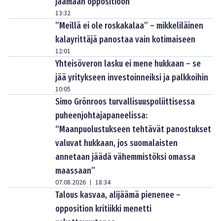
jäämään oppositioon
13:32
”Meillä ei ole roskakalaa” – mikkeliläinen
kalayrittäjä panostaa vain kotimaiseen
12:01
Yhteisöveron lasku ei mene hukkaan – se
jää yritykseen investoinneiksi ja palkkoihin
10:05
Simo Grönroos turvallisuuspoliittisessa
puheenjohtajapaneelissa:
“Maanpuolustukseen tehtävät panostukset
valuvat hukkaan, jos suomalaisten
annetaan jäädä vähemmistöksi omassa
maassaan”
07.08.2026
18:34
|
Talous kasvaa, alijäämä pienenee –
opposition kritiikki menetti