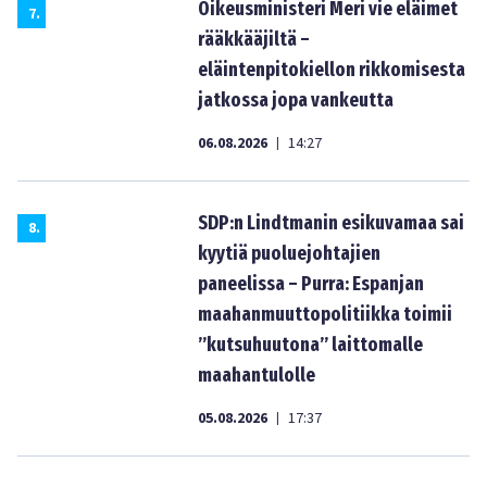
Oikeusministeri Meri vie eläimet
7
.
rääkkääjiltä –
eläintenpitokiellon rikkomisesta
jatkossa jopa vankeutta
06.08.2026
14:27
|
SDP:n Lindtmanin esikuvamaa sai
8
.
kyytiä puoluejohtajien
paneelissa – Purra: Espanjan
maahanmuuttopolitiikka toimii
”kutsuhuutona” laittomalle
maahantulolle
05.08.2026
17:37
|