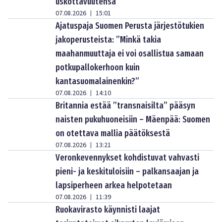
uskottavuutensa
07.08.2026
15:01
|
Ajatuspaja Suomen Perusta järjestötukien
jakoperusteista: ”Minkä takia
maahanmuuttaja ei voi osallistua samaan
potkupallokerhoon kuin
kantasuomalainenkin?”
07.08.2026
14:10
|
Britannia estää ”transnaisilta” pääsyn
naisten pukuhuoneisiin – Mäenpää: Suomen
on otettava mallia päätöksestä
07.08.2026
13:21
|
Veronkevennykset kohdistuvat vahvasti
pieni- ja keskituloisiin – palkansaajan ja
lapsiperheen arkea helpotetaan
07.08.2026
11:39
|
Ruokavirasto käynnisti laajat