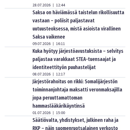
28.07.2026
12:44
|
Saksa on häviämässä taistelun rikollisuutta
vastaan – poliisit paljastavat
uutuusteoksessa, mistä asioista virallinen
Saksa vaikenee
09.07.2026
16:11
|
Kuka hyötyy järjestöavustuksista – selvitys
paljastaa varakkaat STEA-tuensaajat ja
identiteettityön puuhastelijat
08.07.2026
12:17
|
Järjestörahoitus on rikki: Somalijärjestön
toiminnanjohtaja maksatti veronmaksajilla
jopa peruuttamattoman
hammaslääkärikäyntinsä
01.07.2026
15:00
|
Säätiövalta, yhdistykset, julkinen raha ja
RKP – näin suomenruotsalainen verkosto