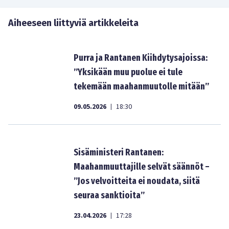
Aiheeseen liittyviä artikkeleita
Purra ja Rantanen Kiihdytysajoissa:
”Yksikään muu puolue ei tule
tekemään maahanmuutolle mitään”
09.05.2026
18:30
|
Sisäministeri Rantanen:
Maahanmuuttajille selvät säännöt –
”Jos velvoitteita ei noudata, siitä
seuraa sanktioita”
23.04.2026
17:28
|