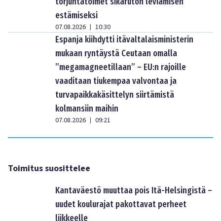
torjuntatoimet sikaruton leviämisen
estämiseksi
07.08.2026
10:30
|
Espanja kiihdytti itävaltalaisministerin
mukaan ryntäystä Ceutaan omalla
”megamagneetillaan” – EU:n rajoille
vaaditaan tiukempaa valvontaa ja
turvapaikkakäsittelyn siirtämistä
kolmansiin maihin
07.08.2026
09:21
|
Toimitus suosittelee
Kantaväestö muuttaa pois Itä-Helsingistä –
uudet koulurajat pakottavat perheet
liikkeelle