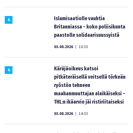
Islamisaatiolle vauhtia
5
.
Britanniassa – koko poliisikunta
paastolle solidaarisuussyistä
03.08.2026
10:33
|
Käräjäoikeus katsoi
6
.
pitkäteräisellä veitsellä törkeän
ryöstön tehneen
maahanmuuttajan alaikäiseksi –
THL:n ikäarvio jäi ristiriitaiseksi
03.08.2026
14:33
|