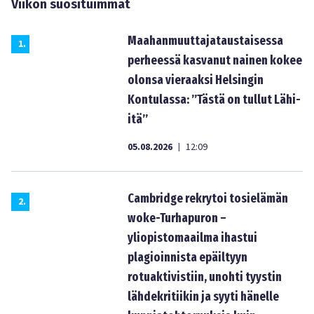
Viikon suosituimmat
Maahanmuuttajataustaisessa
1
.
perheessä kasvanut nainen kokee
olonsa vieraaksi Helsingin
Kontulassa: ”Tästä on tullut Lähi-
itä”
05.08.2026
12:09
|
Cambridge rekrytoi tosielämän
2
.
woke-Turhapuron –
yliopistomaailma ihastui
plagioinnista epäiltyyn
rotuaktivistiin, unohti tyystin
lähdekritiikin ja syyti hänelle