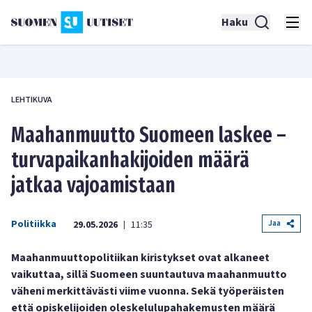
Haku
LEHTIKUVA
Maahanmuutto Suomeen laskee –
turvapaikanhakijoiden määrä
jatkaa vajoamistaan
Politiikka
Jaa
29.05.2026
11:35
|
Maahanmuuttopolitiikan kiristykset ovat alkaneet
vaikuttaa, sillä Suomeen suuntautuva maahanmuutto
väheni merkittävästi viime vuonna. Sekä työperäisten
että opiskelijoiden oleskelulupahakemusten määrä