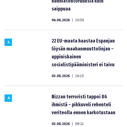
kunniatohtoruuksia kuin
saippuaa
06.08.2026
10:50
|
22 EU-maata haastaa Espanjan
3
.
löysän maahanmuuttolinjan –
uppiniskainen
sosialistipääministeri ei taivu
03.08.2026
16:15
|
Nizzan terroristi tappoi 86
4
.
ihmistä – pikkuveli rehenteli
veriteolla ennen karkotustaan
03.08.2026
09:21
|