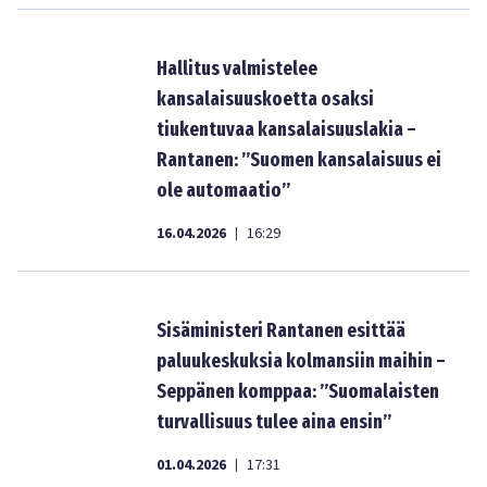
Hallitus valmistelee
kansalaisuuskoetta osaksi
tiukentuvaa kansalaisuuslakia –
Rantanen: ”Suomen kansalaisuus ei
ole automaatio”
16.04.2026
16:29
|
Sisäministeri Rantanen esittää
paluukeskuksia kolmansiin maihin –
Seppänen komppaa: ”Suomalaisten
turvallisuus tulee aina ensin”
01.04.2026
17:31
|