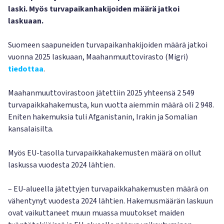
laski. Myös turvapaikanhakijoiden määrä jatkoi
laskuaan.
Suomeen saapuneiden turvapaikanhakijoiden määrä jatkoi
vuonna 2025 laskuaan, Maahanmuuttovirasto (Migri)
tiedottaa
.
Maahanmuuttovirastoon jätettiin 2025 yhteensä 2 549
turvapaikkahakemusta, kun vuotta aiemmin määrä oli 2 948.
Eniten hakemuksia tuli Afganistanin, Irakin ja Somalian
kansalaisilta.
Myös EU-tasolla turvapaikkahakemusten määrä on ollut
laskussa vuodesta 2024 lähtien.
– EU-alueella jätettyjen turvapaikkahakemusten määrä on
vähentynyt vuodesta 2024 lähtien. Hakemusmäärän laskuun
ovat vaikuttaneet muun muassa muutokset maiden