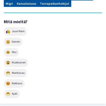
Migri
Kansalaisuus
Turvapaikanhakijat
Mitä mieltä?
Juuri Näin
Iloinen
Itku
Kiukkuinen
Mahtavaa
Rakkaus
Kjäh