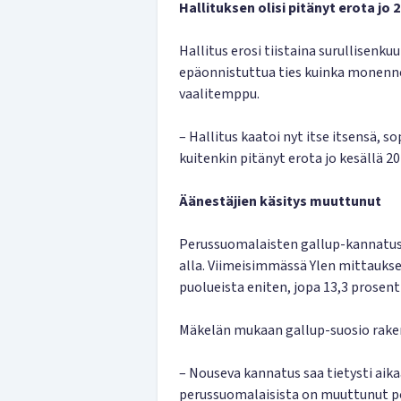
Hallituksen olisi pitänyt erota jo 
Hallitus erosi tiistaina surullisenk
epäonnistuttua ties kuinka monenne
vaalitemppu.
– Hallitus kaatoi nyt itse itsensä, s
kuitenkin pitänyt erota jo kesällä 20
Äänestäjien käsitys muuttunut
Perussuomalaisten gallup-kannatus
alla. Viimeisimmässä Ylen mittauks
puolueista eniten, jopa 13,3 prosen
Mäkelän mukaan gallup-suosio rakent
– Nouseva kannatus saa tietysti aik
perussuomalaisista on muuttunut po