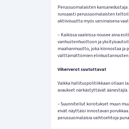
Perussuomalaisten kansanedustaja
runsaasti perussuomalaisten teltoil
aktiivisuutta myös varsinaisena vaal
– Kaikissa vaaleissa nousee aina esil
vanhustenhuoltoon ja yksityisautoilu
maahanmuutto, joka kiinnostaa ja pu
välttämättömien elinkustannusten
Viherverot suututtavat
Vaikka hallituspolitiikkaan ollaan 
avaukset närkästyttävät äänestäjiä.
– Suunnitellut korotukset muun mua
eivät näyttäisi innostavan porukkaa. 
perussuomalaisia vaihtoehtoja punav