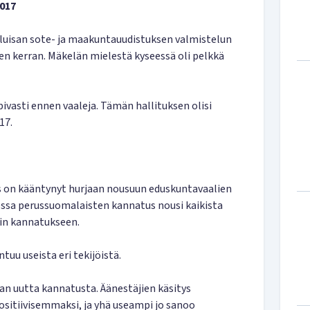
2017
uuluisan sote- ja maakuntauudistuksen valmistelun
n kerran. Mäkelän mielestä kyseessä oli pelkkä
opivasti ennen vaaleja. Tämän hallituksen olisi
17.
 on kääntynyt hurjaan nousuun eduskuntavaalien
essa perussuomalaisten kannatus nousi kaikista
tin kannatukseen.
uu useista eri tekijöistä.
aan uutta kannatusta. Äänestäjien käsitys
sitiivisemmaksi, ja yhä useampi jo sanoo