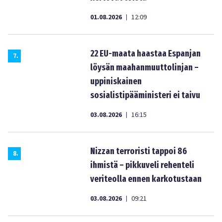
01.08.2026
12:09
|
22 EU-maata haastaa Espanjan
7
.
löysän maahanmuuttolinjan –
uppiniskainen
sosialistipääministeri ei taivu
03.08.2026
16:15
|
Nizzan terroristi tappoi 86
8
.
ihmistä – pikkuveli rehenteli
veriteolla ennen karkotustaan
03.08.2026
09:21
|