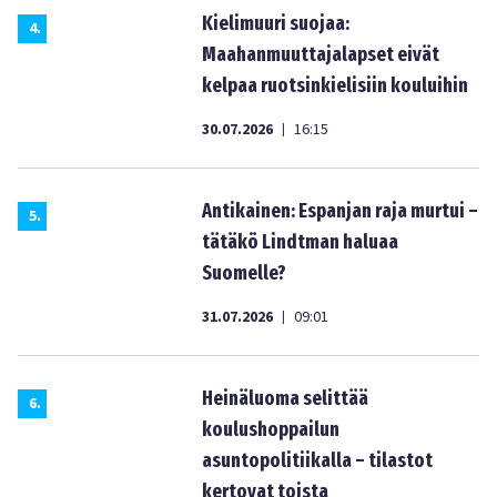
Kielimuuri suojaa:
4
.
Maahanmuuttajalapset eivät
kelpaa ruotsinkielisiin kouluihin
30.07.2026
16:15
|
Antikainen: Espanjan raja murtui –
5
.
tätäkö Lindtman haluaa
Suomelle?
31.07.2026
09:01
|
Heinäluoma selittää
6
.
koulushoppailun
asuntopolitiikalla – tilastot
kertovat toista