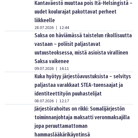
Kantaväestö muuttaa pois Itä-Helsingistä –
uudet koulurajat pakottavat perheet
liikkeelle
28.07.2026
12:44
|
Saksa on häviämässä taistelun rikollisuutta
vastaan – poliisit paljastavat
uutuusteoksessa, mistä asioista virallinen
Saksa vaikenee
09.07.2026
16:11
|
Kuka hyötyy järjestöavustuksista – selvitys
paljastaa varakkaat STEA-tuensaajat ja
identiteettityön puuhastelijat
08.07.2026
12:17
|
Järjestörahoitus on rikki: Somalijärjestön
toiminnanjohtaja maksatti veronmaksajilla
jopa peruuttamattoman
hammaslääkärikäyntinsä