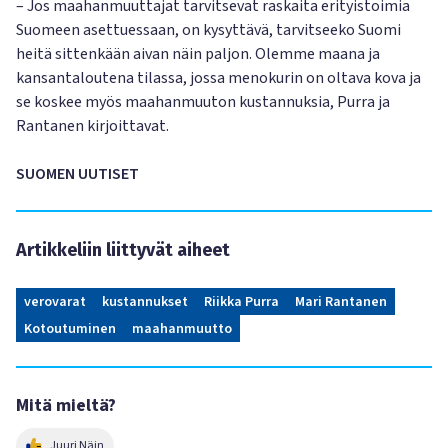
– Jos maahanmuuttajat tarvitsevat raskaita erityistoimia
Suomeen asettuessaan, on kysyttävä, tarvitseeko Suomi
heitä sittenkään aivan näin paljon. Olemme maana ja
kansantaloutena tilassa, jossa menokurin on oltava kova ja
se koskee myös maahanmuuton kustannuksia, Purra ja
Rantanen kirjoittavat.
SUOMEN UUTISET
Artikkeliin liittyvät aiheet
verovarat
kustannukset
Riikka Purra
Mari Rantanen
Kotoutuminen
maahanmuutto
Mitä mieltä?
Juuri Näin