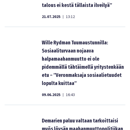
talous ei kestä tällaista ilveilyä”
21.07.2025
13:12
|
Wille Rydman Tuumaustunnilla:
Sosiaaliturvaan nojaava
halpamaahanmuutto ei ole
pidemmällä tähtäimellä yritystenkään
etu – ”Veronmaksaja sosiaalietuudet
lopulta kuittaa”
09.06.2025
16:43
|
Demarien paluu valtaan tarkoittaisi
myös löysän maahanmuuttopolitiikan