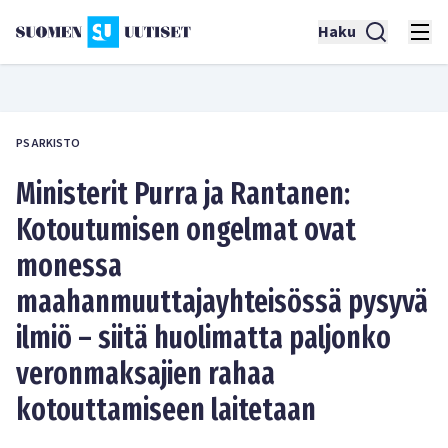
Haku
PS ARKISTO
Ministerit Purra ja Rantanen:
Kotoutumisen ongelmat ovat
monessa
maahanmuuttajayhteisössä pysyvä
ilmiö – siitä huolimatta paljonko
veronmaksajien rahaa
kotouttamiseen laitetaan