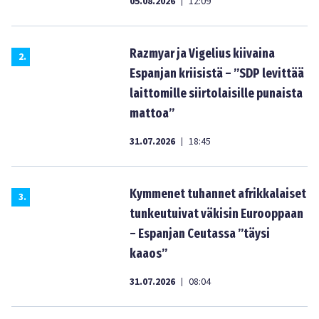
05.08.2026
12:09
|
Razmyar ja Vigelius kiivaina
2
.
Espanjan kriisistä – ”SDP levittää
laittomille siirtolaisille punaista
mattoa”
31.07.2026
18:45
|
Kymmenet tuhannet afrikkalaiset
3
.
tunkeutuivat väkisin Eurooppaan
– Espanjan Ceutassa ”täysi
kaaos”
31.07.2026
08:04
|