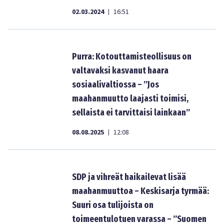
02.03.2024
16:51
|
Purra: Kotouttamisteollisuus on
valtavaksi kasvanut haara
sosiaalivaltiossa – ”Jos
maahanmuutto laajasti toimisi,
sellaista ei tarvittaisi lainkaan”
08.08.2025
12:08
|
SDP ja vihreät haikailevat lisää
maahanmuuttoa – Keskisarja tyrmää:
Suuri osa tulijoista on
toimeentulotuen varassa – ”Suomen