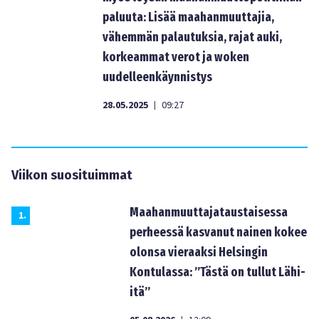
paluuta: Lisää maahanmuuttajia,
vähemmän palautuksia, rajat auki,
korkeammat verot ja woken
uudelleenkäynnistys
28.05.2025
09:27
|
Viikon suosituimmat
Maahanmuuttajataustaisessa
1
.
perheessä kasvanut nainen kokee
olonsa vieraaksi Helsingin
Kontulassa: ”Tästä on tullut Lähi-
itä”