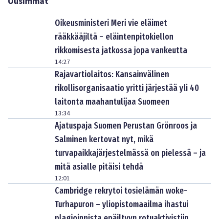
Uusimmat
Oikeusministeri Meri vie eläimet
rääkkääjiltä – eläintenpitokiellon
rikkomisesta jatkossa jopa vankeutta
14:27
Rajavartiolaitos: Kansainvälinen
rikollisorganisaatio yritti järjestää yli 40
laitonta maahantulijaa Suomeen
13:34
Ajatuspaja Suomen Perustan Grönroos ja
Salminen kertovat nyt, mikä
turvapaikkajärjestelmässä on pielessä – ja
mitä asialle pitäisi tehdä
12:01
Cambridge rekrytoi tosielämän woke-
Turhapuron – yliopistomaailma ihastui
plagioinnista epäiltyyn rotuaktivistiin,