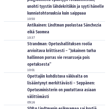
unohti tyystin lähdekritiikin ja syyti hänelle
kunniatohtoruuksia kuin saippuaa
10:50
Antikainen: Lindtman puolustaa Sánchezia
eikä Suomea
10:37
Strandman: Opetushallituksen roolia
arvioitava kriittisesti – ”Jokainen turha
hallinnon porras vie resursseja pois
opetuksesta”
10:01
Opettajiin kohdistuva väkivalta on
lisääntynyt merkittävästi – Seppänen:
Opetusministerin on puututtava asiaan
välittömästi
09:16
SDP:n Lindtmanin esikuvamaa sai kyytiä