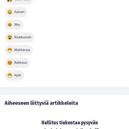
Iloinen
Itku
Kiukkuinen
Mahtavaa
Rakkaus
Kjäh
Aiheeseen liittyviä artikkeleita
Hallitus tiukentaa pysyvän