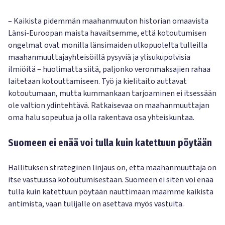
– Kaikista pidemmän maahanmuuton historian omaavista
Länsi-Euroopan maista havaitsemme, että kotoutumisen
ongelmat ovat monilla länsimaiden ulkopuolelta tulleilla
maahanmuuttajayhteisöillä pysyviä ja ylisukupolvisia
ilmiöitä – huolimatta siitä, paljonko veronmaksajien rahaa
laitetaan kotouttamiseen. Työ ja kielitaito auttavat
kotoutumaan, mutta kummankaan tarjoaminen ei itsessään
ole valtion ydintehtävä. Ratkaisevaa on maahanmuuttajan
oma halu sopeutua ja olla rakentava osa yhteiskuntaa.
Suomeen ei enää voi tulla kuin katettuun pöytään
Hallituksen strateginen linjaus on, että maahanmuuttaja on
itse vastuussa kotoutumisestaan. Suomeen ei siten voi enää
tulla kuin katettuun pöytään nauttimaan maamme kaikista
antimista, vaan tulijalle on asettava myös vastuita.