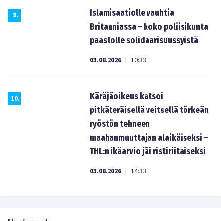
Islamisaatiolle vauhtia
9
.
Britanniassa – koko poliisikunta
paastolle solidaarisuussyistä
03.08.2026
10:33
|
Käräjäoikeus katsoi
10
.
pitkäteräisellä veitsellä törkeän
ryöstön tehneen
maahanmuuttajan alaikäiseksi –
THL:n ikäarvio jäi ristiriitaiseksi
03.08.2026
14:33
|