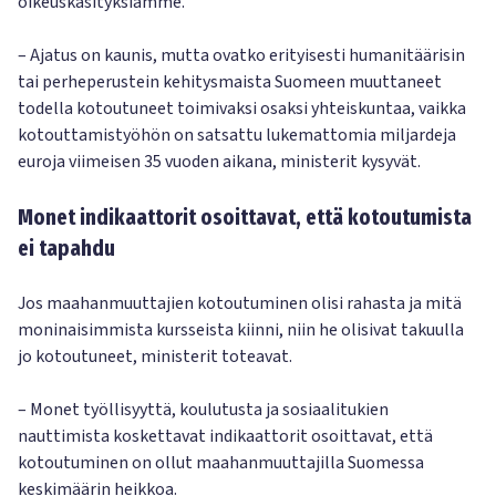
oikeuskäsityksiämme.
– Ajatus on kaunis, mutta ovatko erityisesti humanitäärisin
tai perheperustein kehitysmaista Suomeen muuttaneet
todella kotoutuneet toimivaksi osaksi yhteiskuntaa, vaikka
kotouttamistyöhön on satsattu lukemattomia miljardeja
euroja viimeisen 35 vuoden aikana, ministerit kysyvät.
Monet indikaattorit osoittavat, että kotoutumista
ei tapahdu
Jos maahanmuuttajien kotoutuminen olisi rahasta ja mitä
moninaisimmista kursseista kiinni, niin he olisivat takuulla
jo kotoutuneet, ministerit toteavat.
– Monet työllisyyttä, koulutusta ja sosiaalitukien
nauttimista koskettavat indikaattorit osoittavat, että
kotoutuminen on ollut maahanmuuttajilla Suomessa
keskimäärin heikkoa.