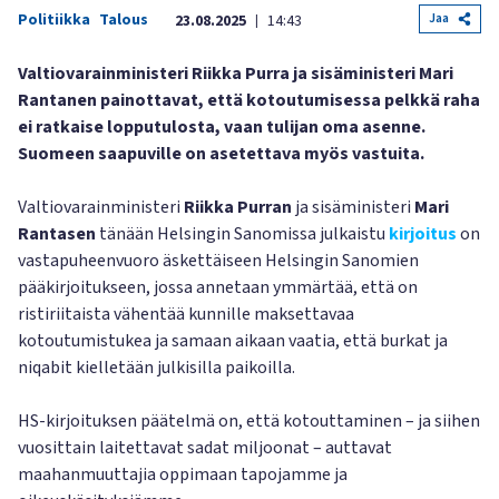
Politiikka
Talous
Jaa
23.08.2025
14:43
|
Valtiovarainministeri Riikka Purra ja sisäministeri Mari
Rantanen painottavat, että kotoutumisessa pelkkä raha
ei ratkaise lopputulosta, vaan tulijan oma asenne.
Suomeen saapuville on asetettava myös vastuita.
Valtiovarainministeri
Riikka Purran
ja sisäministeri
Mari
Rantasen
tänään Helsingin Sanomissa julkaistu
kirjoitus
on
vastapuheenvuoro äskettäiseen Helsingin Sanomien
pääkirjoitukseen, jossa annetaan ymmärtää, että on
ristiriitaista vähentää kunnille maksettavaa
kotoutumistukea ja samaan aikaan vaatia, että burkat ja
niqabit kielletään julkisilla paikoilla.
HS-kirjoituksen päätelmä on, että kotouttaminen – ja siihen
vuosittain laitettavat sadat miljoonat – auttavat
maahanmuuttajia oppimaan tapojamme ja