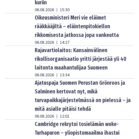
kuriin
06.08.2026
15:30
|
Oikeusministeri Meri vie eläimet
rääkkääjiltä – eläintenpitokiellon
rikkomisesta jatkossa jopa vankeutta
06.08.2026
14:27
|
Rajavartiolaitos: Kansainvälinen
rikollisorganisaatio yritti järjestää yli 40
laitonta maahantulijaa Suomeen
06.08.2026
13:34
|
Ajatuspaja Suomen Perustan Grönroos ja
Salminen kertovat nyt, mikä
turvapaikkajärjestelmässä on pielessä – ja
mitä asialle pitäisi tehdä
06.08.2026
12:01
|
Cambridge rekrytoi tosielämän woke-
Turhapuron – yliopistomaailma ihastui