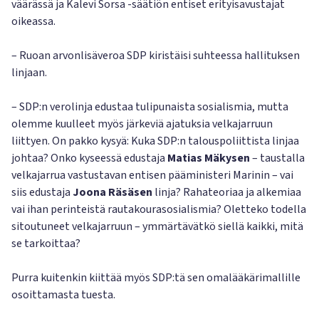
väärässä ja Kalevi Sorsa -säätiön entiset erityisavustajat
oikeassa.
– Ruoan arvonlisäveroa SDP kiristäisi suhteessa hallituksen
linjaan.
– SDP:n verolinja edustaa tulipunaista sosialismia, mutta
olemme kuulleet myös järkeviä ajatuksia velkajarruun
liittyen. On pakko kysyä: Kuka SDP:n talouspoliittista linjaa
johtaa? Onko kyseessä edustaja
Matias Mäkysen
– taustalla
velkajarrua vastustavan entisen pääministeri Marinin – vai
siis edustaja
Joona Räsäsen
linja? Rahateoriaa ja alkemiaa
vai ihan perinteistä rautakourasosialismia? Oletteko todella
sitoutuneet velkajarruun – ymmärtävätkö siellä kaikki, mitä
se tarkoittaa?
Purra kuitenkin kiittää myös SDP:tä sen omalääkärimallille
osoittamasta tuesta.