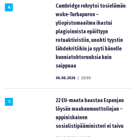
Cambridge rekrytoi tosielämän
6
.
woke-Turhapuron –
yliopistomaailma ihastui
plagioinnista epäiltyyn
rotuaktivistiin, unohti tyystin
lähdekritiikin ja syyti hänelle
kunniatohtoruuksia kuin
saippuaa
06.08.2026
10:50
|
22 EU-maata haastaa Espanjan
7
.
löysän maahanmuuttolinjan –
uppiniskainen
sosialistipääministeri ei taivu