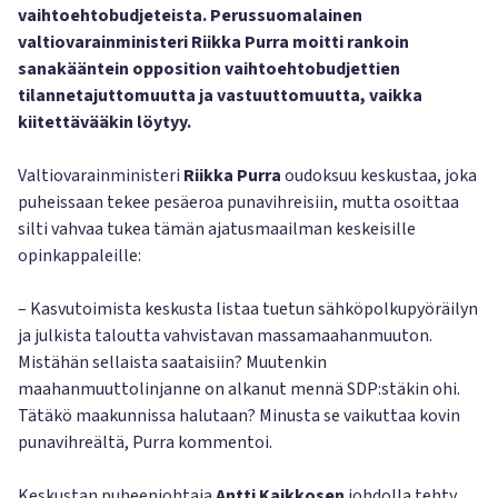
vaihtoehtobudjeteista. Perussuomalainen
valtiovarainministeri Riikka Purra moitti rankoin
sanakääntein opposition vaihtoehtobudjettien
tilannetajuttomuutta ja vastuuttomuutta, vaikka
kiitettävääkin löytyy.
Valtiovarainministeri
Riikka Purra
oudoksuu keskustaa, joka
puheissaan tekee pesäeroa punavihreisiin, mutta osoittaa
silti vahvaa tukea tämän ajatusmaailman keskeisille
opinkappaleille:
– Kasvutoimista keskusta listaa tuetun sähköpolkupyöräilyn
ja julkista taloutta vahvistavan massamaahanmuuton.
Mistähän sellaista saataisiin? Muutenkin
maahanmuuttolinjanne on alkanut mennä SDP:stäkin ohi.
Tätäkö maakunnissa halutaan? Minusta se vaikuttaa kovin
punavihreältä, Purra kommentoi.
Keskustan puheenjohtaja
Antti Kaikkosen
johdolla tehty