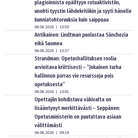
plagioinnista epäiltyyn rotuaktivistiin,
unohti tyystin lähdekritiikin ja syyti hänelle
kunniatohtoruuksia kuin saippuaa
06.08.2026
10:50
|
Antikainen: Lindtman puolustaa Sánchezia
eikä Suomea
06.08.2026
10:37
|
Strandman: Opetushallituksen roolia
arvioitava kriittisesti – ”Jokainen turha
hallinnon porras vie resursseja pois
opetuksesta”
06.08.2026
10:01
|
Opettajiin kohdistuva väkivalta on
lisääntynyt merkittävästi – Seppänen:
Opetusministerin on puututtava asiaan
välittömästi
06.08.2026
09:16
|