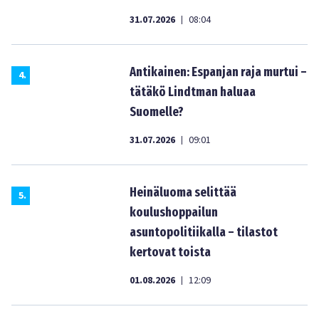
31.07.2026
08:04
|
Antikainen: Espanjan raja murtui –
4
.
tätäkö Lindtman haluaa
Suomelle?
31.07.2026
09:01
|
Heinäluoma selittää
5
.
koulushoppailun
asuntopolitiikalla – tilastot
kertovat toista
01.08.2026
12:09
|