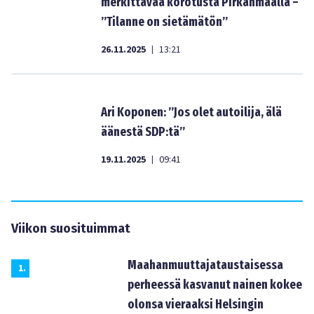
merkittävää korotusta Pirkanmaalla –
”Tilanne on sietämätön”
26.11.2025
13:21
|
Ari Koponen: ”Jos olet autoilija, älä
äänestä SDP:tä”
19.11.2025
09:41
|
Viikon suosituimmat
Maahanmuuttajataustaisessa
1
.
perheessä kasvanut nainen kokee
olonsa vieraaksi Helsingin