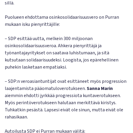
sillä.
Puolueen ehdottama osinkosolidaarisuusvero on Purran
mukaan isku pienyrittäjille:
– SDP esittää uutta, melkein 300 miljoonan
osinkosolidaarisuusveroa. Ahkera pienyrittäjä ja
työnantajayritykset on saatava luhistumaan, ja sitä
kutsutaan solidaarisuudeksi. Loogista, jos epärehellinen
puhekin lasketaan empatiaksi.
– SDP:n veroasiantuntijat ovat esittäneet myös progression
laajentamista pääomatuloverotukseen.
Sanna Marin
aiemmin ehdotti jyrkkää progressiota kuntaverotukseen.
Myös perintöverotukseen halutaan merkittävä kiristys.
Tuhkatkin pesästä. Lapsesi eivät ole sinun, mutta eivät ole
rahasikaan.
Autoilusta SDP ei Purran mukaan välitä: