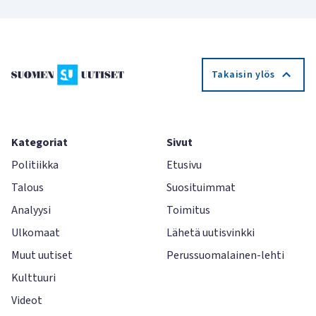
Takaisin ylös
Kategoriat
Sivut
Politiikka
Etusivu
Talous
Suosituimmat
Analyysi
Toimitus
Ulkomaat
Lähetä uutisvinkki
Muut uutiset
Perussuomalainen-lehti
Kulttuuri
Videot