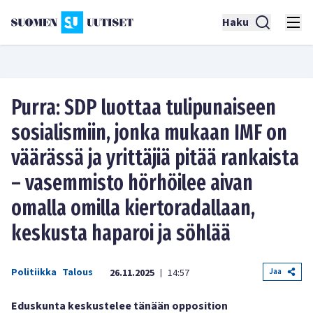
Haku
Purra: SDP luottaa tulipunaiseen
sosialismiin, jonka mukaan IMF on
väärässä ja yrittäjiä pitää rankaista
– vasemmisto hörhöilee aivan
omalla omilla kiertoradallaan,
keskusta haparoi ja söhlää
Politiikka
Talous
Jaa
26.11.2025
14:57
|
Eduskunta keskustelee tänään opposition