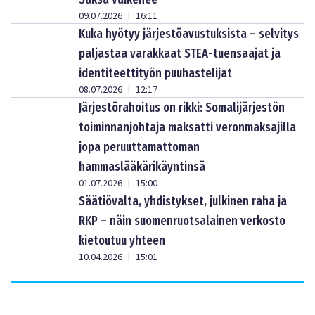
09.07.2026
16:11
|
Kuka hyötyy järjestöavustuksista – selvitys
paljastaa varakkaat STEA-tuensaajat ja
identiteettityön puuhastelijat
08.07.2026
12:17
|
Järjestörahoitus on rikki: Somalijärjestön
toiminnanjohtaja maksatti veronmaksajilla
jopa peruuttamattoman
hammaslääkärikäyntinsä
01.07.2026
15:00
|
Säätiövalta, yhdistykset, julkinen raha ja
RKP – näin suomenruotsalainen verkosto
kietoutuu yhteen
10.04.2026
15:01
|