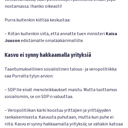
nostamassa. Ihanko oikeasti!
Purra kuitenkin kiittää keskustaa:
– Kiitän kuitenkin siitä, että annatte tuen ministeri
Kaisa
Juuson
edistämälle omalääkärimallille.
Kasvu ei synny hakkaamalla yrityksiä
Taantumuksellinen sosialistinen talous- ja veropolitiikka
saa Purralta tylyn arvion:
– SDP:lle eivät menoleikkaukset maistu. Mutta luottamus
sosialismiin, se on SDP:n valuuttaa.
– Veropolitiikan kärki koostuu yrittäjien ja yrittäjyyden
rankaisemisesta. Kasvusta puhutaan, mutta kun puhe ei
riitä. Kasvu ei synny hakkaamalla yrityksiä; se vähäkin katoaa