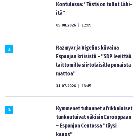
Kontulassa: ”Tästä on tullut Lähi-
itä”
05.08.2026
12:09
|
Razmyar ja Vigelius kiivaina
2
.
Espanjan kriisistä – ”SDP levittää
laittomille siirtolaisille punaista
mattoa”
31.07.2026
18:45
|
Kymmenet tuhannet afrikkalaiset
3
.
tunkeutuivat väkisin Eurooppaan
– Espanjan Ceutassa ”täysi
kaaos”