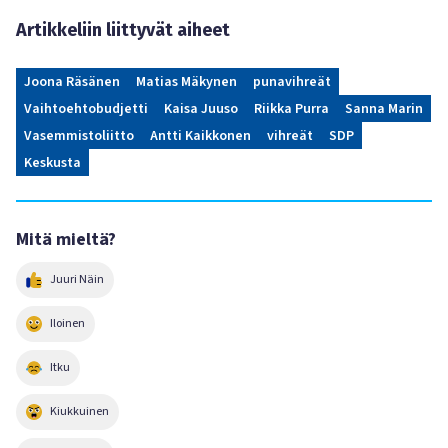
Artikkeliin liittyvät aiheet
Joona Räsänen
Matias Mäkynen
punavihreät
Vaihtoehtobudjetti
Kaisa Juuso
Riikka Purra
Sanna Marin
Vasemmistoliitto
Antti Kaikkonen
vihreät
SDP
Keskusta
Mitä mieltä?
Juuri Näin
Iloinen
Itku
Kiukkuinen