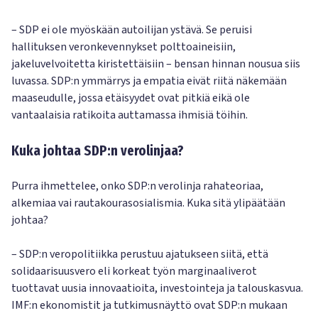
– SDP ei ole myöskään autoilijan ystävä. Se peruisi
hallituksen veronkevennykset polttoaineisiin,
jakeluvelvoitetta kiristettäisiin – bensan hinnan nousua siis
luvassa. SDP:n ymmärrys ja empatia eivät riitä näkemään
maaseudulle, jossa etäisyydet ovat pitkiä eikä ole
vantaalaisia ratikoita auttamassa ihmisiä töihin.
Kuka johtaa SDP:n verolinjaa?
Purra ihmettelee, onko SDP:n verolinja rahateoriaa,
alkemiaa vai rautakourasosialismia. Kuka sitä ylipäätään
johtaa?
– SDP:n veropolitiikka perustuu ajatukseen siitä, että
solidaarisuusvero eli korkeat työn marginaaliverot
tuottavat uusia innovaatioita, investointeja ja talouskasvua.
IMF:n ekonomistit ja tutkimusnäyttö ovat SDP:n mukaan