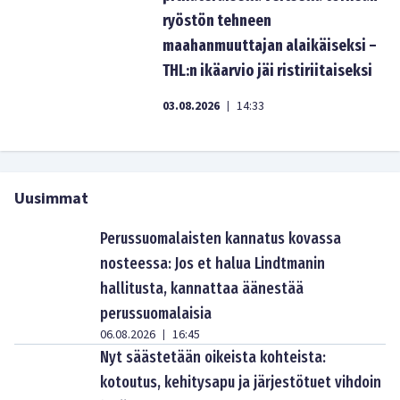
ryöstön tehneen
maahanmuuttajan alaikäiseksi –
THL:n ikäarvio jäi ristiriitaiseksi
03.08.2026
14:33
|
Uusimmat
Perussuomalaisten kannatus kovassa
nosteessa: Jos et halua Lindtmanin
hallitusta, kannattaa äänestää
perussuomalaisia
06.08.2026
16:45
|
Nyt säästetään oikeista kohteista:
kotoutus, kehitysapu ja järjestötuet vihdoin