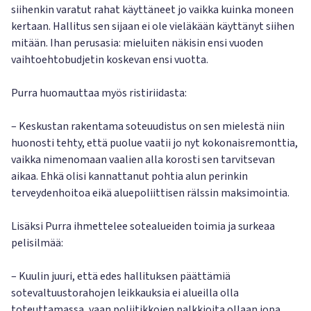
siihenkin varatut rahat käyttäneet jo vaikka kuinka moneen
kertaan. Hallitus sen sijaan ei ole vieläkään käyttänyt siihen
mitään. Ihan perusasia: mieluiten näkisin ensi vuoden
vaihtoehtobudjetin koskevan ensi vuotta.
Purra huomauttaa myös ristiriidasta:
– Keskustan rakentama soteuudistus on sen mielestä niin
huonosti tehty, että puolue vaatii jo nyt kokonaisremonttia,
vaikka nimenomaan vaalien alla korosti sen tarvitsevan
aikaa. Ehkä olisi kannattanut pohtia alun perinkin
terveydenhoitoa eikä aluepoliittisen rälssin maksimointia.
Lisäksi Purra ihmettelee sotealueiden toimia ja surkeaa
pelisilmää:
– Kuulin juuri, että edes hallituksen päättämiä
sotevaltuustorahojen leikkauksia ei alueilla olla
toteuttamassa, vaan poliitikkojen palkkioita ollaan jopa