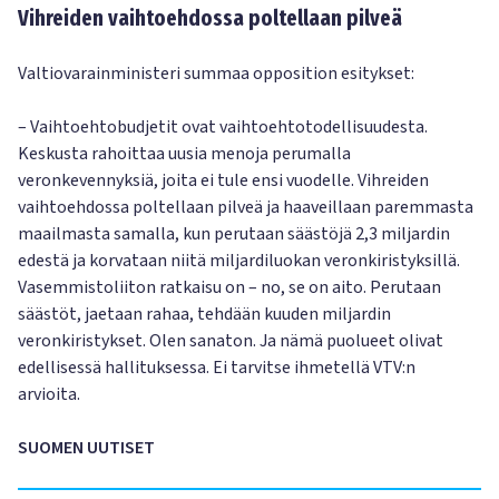
Vihreiden vaihtoehdossa poltellaan pilveä
Valtiovarainministeri summaa opposition esitykset:
– Vaihtoehtobudjetit ovat vaihtoehtotodellisuudesta.
Keskusta rahoittaa uusia menoja perumalla
veronkevennyksiä, joita ei tule ensi vuodelle. Vihreiden
vaihtoehdossa poltellaan pilveä ja haaveillaan paremmasta
maailmasta samalla, kun perutaan säästöjä 2,3 miljardin
edestä ja korvataan niitä miljardiluokan veronkiristyksillä.
Vasemmistoliiton ratkaisu on – no, se on aito. Perutaan
säästöt, jaetaan rahaa, tehdään kuuden miljardin
veronkiristykset. Olen sanaton. Ja nämä puolueet olivat
edellisessä hallituksessa. Ei tarvitse ihmetellä VTV:n
arvioita.
SUOMEN UUTISET