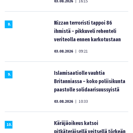
03.08.2026
16:15
|
Nizzan terroristi tappoi 86
8
.
ihmistä – pikkuveli rehenteli
veriteolla ennen karkotustaan
03.08.2026
09:21
|
Islamisaatiolle vauhtia
9
.
Britanniassa – koko poliisikunta
paastolle solidaarisuussyistä
03.08.2026
10:33
|
Käräjäoikeus katsoi
10
.
pitkäteräisellä veitsellä törkeän