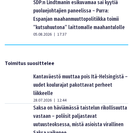
SDP:n Lindtmanin esikuvamaa sai kyytiä
puoluejohtajien paneelissa – Purra:
Espanjan maahanmuuttopolitiikka toimii
”kutsuhuutona” laittomalle maahantulolle
05.08.2026
17:37
|
Toimitus suosittelee
Kantaväestö muuttaa pois Itä-Helsingistä –
uudet koulurajat pakottavat perheet
liikkeelle
28.07.2026
12:44
|
Saksa on häviämässä taistelun rikollisuutta
vastaan – poliisit paljastavat
uutuusteoksessa, mistä asioista virallinen
Saksa vaikenee