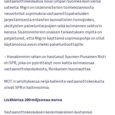
vastaanottokeskuksia nousi ympäri Suomea kuin sieniä
sateella. Migri on sisäministeriön toimeksiannosta
neuvotellut sopimuksia vastaanottopalveluiden
järjestämisestä erilaisten kunnallisten toimijoiden,
yksityisten palveluntarjoajien sekä kolmannen sektorin
kanssa. Sisäministeriön sisäisen tarkastuksen myötä on
paljastunut, että Migrin käyttämä sopimuspohja on ollut
käytännössä avoin shekki palveluntuottajille.
– Hanakimmin rahan on haistanut Suomen Punainen Risti
eli SPR, joka on pyörittänyt noin kahta kolmasosaa
vastaanottokeskuksista, Ronkainen huomauttaa.
MOT:n selvityksessä neljä kalleinta vastaanottokeskusta
olivat SPR:n hallinnoimia.
Lisähintaa 200 miljoonaa euroa
Vastaanottokeskuksen keskimääräinen kustannus