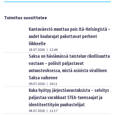
Toimitus suosittelee
Kantaväestö muuttaa pois Itä-Helsingistä –
uudet koulurajat pakottavat perheet
liikkeelle
28.07.2026
12:44
|
Saksa on häviämässä taistelun rikollisuutta
vastaan – poliisit paljastavat
uutuusteoksessa, mistä asioista virallinen
Saksa vaikenee
09.07.2026
16:11
|
Kuka hyötyy järjestöavustuksista – selvitys
paljastaa varakkaat STEA-tuensaajat ja
identiteettityön puuhastelijat
08.07.2026
12:17
|