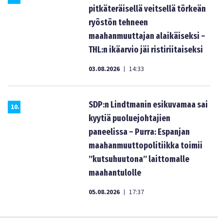
pitkäteräisellä veitsellä törkeän
ryöstön tehneen
maahanmuuttajan alaikäiseksi –
THL:n ikäarvio jäi ristiriitaiseksi
03.08.2026
14:33
|
SDP:n Lindtmanin esikuvamaa sai
10
.
kyytiä puoluejohtajien
paneelissa – Purra: Espanjan
maahanmuuttopolitiikka toimii
”kutsuhuutona” laittomalle
maahantulolle
05.08.2026
17:37
|