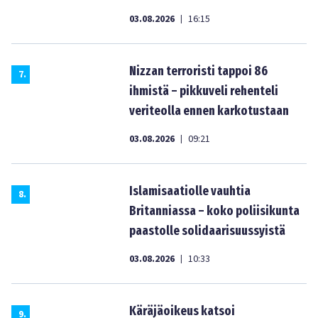
03.08.2026
16:15
|
Nizzan terroristi tappoi 86
7
.
ihmistä – pikkuveli rehenteli
veriteolla ennen karkotustaan
03.08.2026
09:21
|
Islamisaatiolle vauhtia
8
.
Britanniassa – koko poliisikunta
paastolle solidaarisuussyistä
03.08.2026
10:33
|
Käräjäoikeus katsoi
9
.