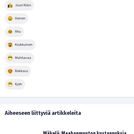
Juuri Näin
Iloinen
Itku
Kiukkuinen
Mahtavaa
Rakkaus
Kjäh
Aiheeseen liittyviä artikkeleita
Mäkelä: Maahanmuuton kustannuksia