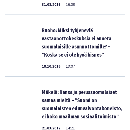
31.08.2016
16:09
|
Ruoho: Miksi tyhjeneviä
vastaanottokeskuksia ei anneta
suomalaisille asunnottomille? –
”Koska se ei ole hyvä bisnes”
18.10.2016
13:07
|
Mäkelä: Kansa ja perussuomalaiset
samaa mieltä – ”Suomi on
suomalaisten edunvalvontakoneisto,
ei koko maailman sosiaalitoimisto”
21.03.2017
14:21
|