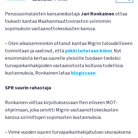
Perussuomalaisten kansanedustaja
Jari Ronkainen
ottaa
tiukasti kantaa Maahanmuuttoviraston solmimiin
sopimuksiin vastaanottokeskusten kanssa.
– Olen aikaisemminkin ottanut kantaa Migrin taloudelliseen
toimintaan ja vaatinut, että
piikki laitetaan kiinni
. Nyt
ensimmäistä kertaa suurelle yleisölle tuodaan tiedoksi
turvapaikanhakijoiden vastaanotosta koituvia todellisia
kustannuksia, Ronkainen lataa
blogissaan
.
SPR suurin rahastaja
Ronkainen viittaa kirjoituksessaan Ylen eiliseen MOT-
ohjelmaan, joka selvitti Migrin vastaanottokeskusten
kanssa solmittujen sopimusten kustannuksia.
– Viime vuoden suuren turvapaikanhakijatulvan seurauksena