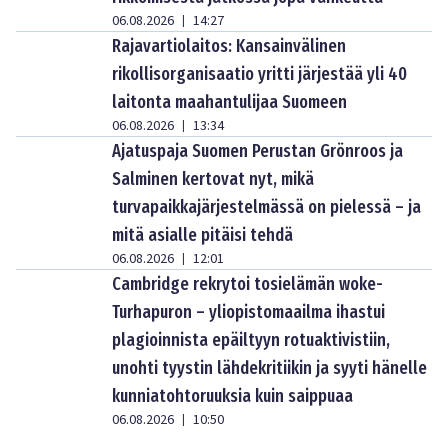
06.08.2026
14:27
|
Rajavartiolaitos: Kansainvälinen
rikollisorganisaatio yritti järjestää yli 40
laitonta maahantulijaa Suomeen
06.08.2026
13:34
|
Ajatuspaja Suomen Perustan Grönroos ja
Salminen kertovat nyt, mikä
turvapaikkajärjestelmässä on pielessä – ja
mitä asialle pitäisi tehdä
06.08.2026
12:01
|
Cambridge rekrytoi tosielämän woke-
Turhapuron – yliopistomaailma ihastui
plagioinnista epäiltyyn rotuaktivistiin,
unohti tyystin lähdekritiikin ja syyti hänelle
kunniatohtoruuksia kuin saippuaa
06.08.2026
10:50
|