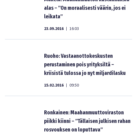
alas – ”On moraalisesti väärin, jos ei
leikata”
23.09.2016
16:03
|
Ruoho: Vastaanottokeskusten
perustaminen pois yrityksiltä –
kriisistä tulossa jo nyt miljardilasku
15.02.2016
09:50
|
Ronkainen: Maahanmuuttoviraston
piikki kiinni – ”Tällaisen julkisen rahan
rosvouksen on loputtava”