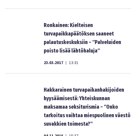
Ronkainen: Kielteisen
turvapaikkapäätöksen saaneet
palautuskeskuksiin – ”Palveluiden
poisto lisää lähtöhaluja”
23.03.2017
13:31
|
Hakkarainen turvapaikanhakijoiden
hyysäämisestä: Yhteiskunnan
maksamaa seksiturismia – ”Onko
tarkoitus vaihtaa miespuolinen väestö
suvakkien toimesta?”
|