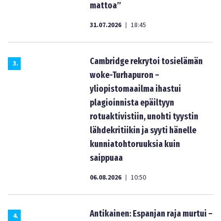
mattoa”
31.07.2026
18:45
|
Cambridge rekrytoi tosielämän
3
.
woke-Turhapuron –
yliopistomaailma ihastui
plagioinnista epäiltyyn
rotuaktivistiin, unohti tyystin
lähdekritiikin ja syyti hänelle
kunniatohtoruuksia kuin
saippuaa
06.08.2026
10:50
|
Antikainen: Espanjan raja murtui –
4
.