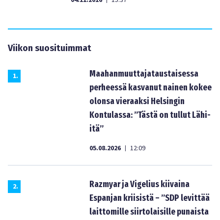
04.11.2016
15:37
Viikon suosituimmat
Maahanmuuttajataustaisessa
1
.
perheessä kasvanut nainen kokee
olonsa vieraaksi Helsingin
Kontulassa: ”Tästä on tullut Lähi-
itä”
05.08.2026
12:09
|
Razmyar ja Vigelius kiivaina
2
.
Espanjan kriisistä – ”SDP levittää
laittomille siirtolaisille punaista