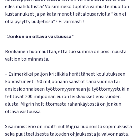
edes mahdollista? Voisimmeko tuplata vanhustenhuollon
kustannukset ja paikata menot lisätalousarviolla ”kun ei
olla pysytty budjetissa”? Ei varmasti!
”Jonkun on oltava vastuussa”
Ronkainen huomauttaa, että tuo summa on pois muusta
valtion toiminnasta.
– Esimerkiksi paljon kritiikkiä herättäneet koulutukseen
kohdistuneet 190 miljoonaan säästöt tänä vuonna tai
ansiosidonnaiseen työttömyysrahaan ja työttömyystukiin
tehtävät 200 miljoonan euron leikkaukset ensi vuoden
alusta. Migrin holtittomasta rahankäytöstä on jonkun
oltava vastuussa.
Sisäministeriö on moittinut Migriä huonoista sopimuksista
sekä puutteellisesta talouden ohjauksesta ja valvonnasta.