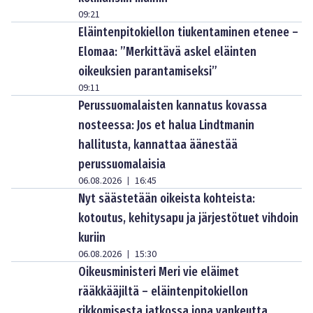
09:21
Eläintenpitokiellon tiukentaminen etenee –
Elomaa: ”Merkittävä askel eläinten
oikeuksien parantamiseksi”
09:11
Perussuomalaisten kannatus kovassa
nosteessa: Jos et halua Lindtmanin
hallitusta, kannattaa äänestää
perussuomalaisia
06.08.2026
16:45
|
Nyt säästetään oikeista kohteista:
kotoutus, kehitysapu ja järjestötuet vihdoin
kuriin
06.08.2026
15:30
|
Oikeusministeri Meri vie eläimet
rääkkääjiltä – eläintenpitokiellon
rikkomisesta jatkossa jopa vankeutta