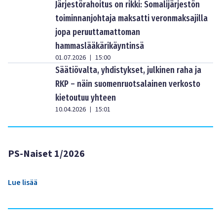
Järjestörahoitus on rikki: Somalijärjestön
toiminnanjohtaja maksatti veronmaksajilla
jopa peruuttamattoman
hammaslääkärikäyntinsä
01.07.2026
15:00
|
Säätiövalta, yhdistykset, julkinen raha ja
RKP – näin suomenruotsalainen verkosto
kietoutuu yhteen
10.04.2026
15:01
|
PS-Naiset 1/2026
Lue lisää