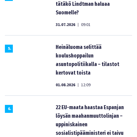
tätäkö Lindtman haluaa
Suomelle?
31.07.2026
09:01
|
Heinäluoma selittää
5
.
koulushoppailun
asuntopolitiikalla – tilastot
kertovat toista
01.08.2026
12:09
|
22 EU-maata haastaa Espanjan
6
.
löysän maahanmuuttolinjan –
uppiniskainen
sosialistipääministeri ei taivu