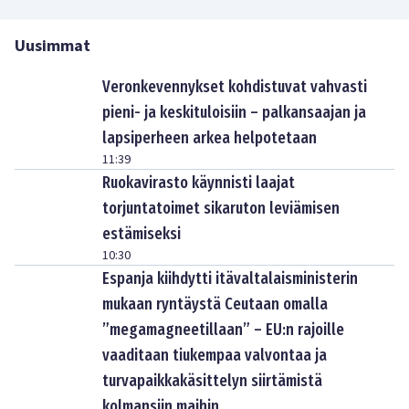
Uusimmat
Veronkevennykset kohdistuvat vahvasti
pieni- ja keskituloisiin – palkansaajan ja
lapsiperheen arkea helpotetaan
11:39
Ruokavirasto käynnisti laajat
torjuntatoimet sikaruton leviämisen
estämiseksi
10:30
Espanja kiihdytti itävaltalaisministerin
mukaan ryntäystä Ceutaan omalla
”megamagneetillaan” – EU:n rajoille
vaaditaan tiukempaa valvontaa ja
turvapaikkakäsittelyn siirtämistä
kolmansiin maihin