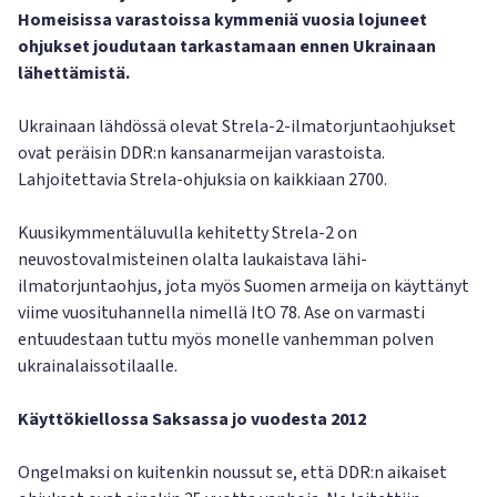
Homeisissa varastoissa kymmeniä vuosia lojuneet
ohjukset joudutaan tarkastamaan ennen Ukrainaan
lähettämistä.
Ukrainaan lähdössä olevat Strela-2-ilmatorjuntaohjukset
ovat peräisin DDR:n kansanarmeijan varastoista.
Lahjoitettavia Strela-ohjuksia on kaikkiaan 2700.
Kuusikymmentäluvulla kehitetty Strela-2 on
neuvostovalmisteinen olalta laukaistava lähi-
ilmatorjuntaohjus, jota myös Suomen armeija on käyttänyt
viime vuosituhannella nimellä ItO 78. Ase on varmasti
entuudestaan tuttu myös monelle vanhemman polven
ukrainalaissotilaalle.
Käyttökiellossa Saksassa jo vuodesta 2012
Ongelmaksi on kuitenkin noussut se, että DDR:n aikaiset