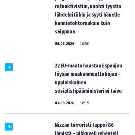
rotuaktivistiin, unohti tyystin
lähdekritiikin ja syyti hänelle
kunniatohtoruuksia kuin
saippuaa
06.08.2026
10:50
|
22 EU-maata haastaa Espanjan
3
.
löysän maahanmuuttolinjan –
uppiniskainen
sosialistipääministeri ei taivu
03.08.2026
16:15
|
Nizzan terroristi tappoi 86
4
.
ihmistä – pikkuveli rehenteli