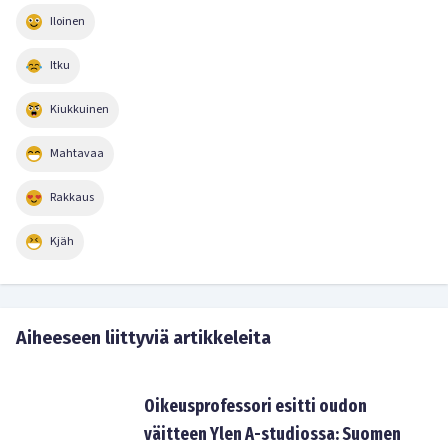
Iloinen
Itku
Kiukkuinen
Mahtavaa
Rakkaus
Kjäh
Aiheeseen liittyviä artikkeleita
Oikeusprofessori esitti oudon
väitteen Ylen A-studiossa: Suomen