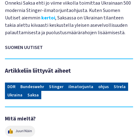
Onneksi Saksa ehti jo viime viikolla toimittaa Ukrainaan 500
modernia Stinger-ilmatorjuntaohjusta. Kuten Suomen
Uutiset aiemmin
kertoi
, Saksassa on Ukrainan tilanteen
takia alettu kiivaasti keskustella yleisen asevelvollisuuden
palauttamisesta ja puolustusmäärärahojen lisäämisestä.
SUOMEN UUTISET
Artikkeliin liittyvät aiheet
DDR
Bundeswehr
Stinger
ilmatorjunta
ohjus
Strela
Ukraina
Saksa
Mitä mieltä?
Juuri Näin