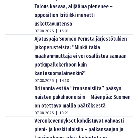
Talous kasvaa, alijäämä pienenee –
opposition kritiikki menetti
uskottavuutensa
07.08.2026
15:01
|
Ajatuspaja Suomen Perusta järjestötukien
jakoperusteista: ”Minkä takia
maahanmuuttaja ei voi osallistua samaan
potkupallokerhoon kuin
kantasuomalainenkin?”
07.08.2026
14:10
|
Britannia estää ”transnaisilta” pääsyn
naisten pukuhuoneisiin – Mäenpää: Suomen
on otettava mallia päätöksestä
07.08.2026
13:21
|
Veronkevennykset kohdistuvat vahvasti
pieni- ja keskituloisiin – palkansaajan ja