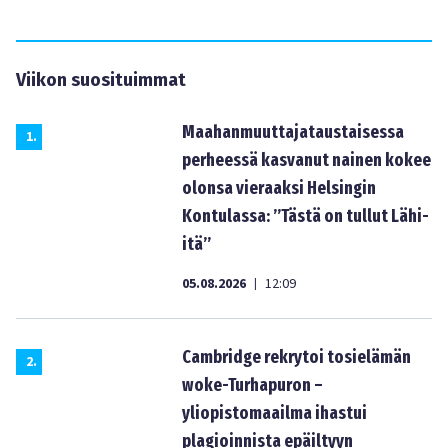
Viikon suosituimmat
Maahanmuuttajataustaisessa
1
.
perheessä kasvanut nainen kokee
olonsa vieraaksi Helsingin
Kontulassa: ”Tästä on tullut Lähi-
itä”
05.08.2026
12:09
|
Cambridge rekrytoi tosielämän
2
.
woke-Turhapuron –
yliopistomaailma ihastui
plagioinnista epäiltyyn