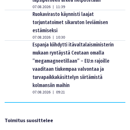
lapsiperheen arkea helpotetaan
07.08.2026
11:39
|
Ruokavirasto käynnisti laajat
torjuntatoimet sikaruton leviämisen
estämiseksi
07.08.2026
10:30
|
Espanja kiihdytti itävaltalaisministerin
mukaan ryntäystä Ceutaan omalla
”megamagneetillaan” – EU:n rajoille
vaaditaan tiukempaa valvontaa ja
turvapaikkakäsittelyn siirtämistä
kolmansiin maihin
07.08.2026
09:21
|
Toimitus suosittelee