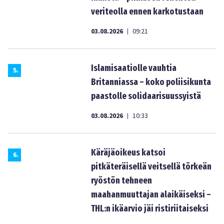
veriteolla ennen karkotustaan
03.08.2026
09:21
|
Islamisaatiolle vauhtia
5
.
Britanniassa – koko poliisikunta
paastolle solidaarisuussyistä
03.08.2026
10:33
|
Käräjäoikeus katsoi
6
.
pitkäteräisellä veitsellä törkeän
ryöstön tehneen
maahanmuuttajan alaikäiseksi –
THL:n ikäarvio jäi ristiriitaiseksi