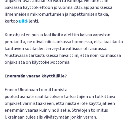
ohjukset ovat ainakin 35 vuotta vanhoja. Ne laitettiin
Saksassa käyttökieltoon jo vuonna 2012 ajopanoksessa
ilmenneiden mikromurtumien ja hapettumisen takia,
kertoo
Bild
-lehti.
Kun ohjusten puisia laatikoita alettiin kaivaa varaston
perukoilta, ne olivat niin sankassa homeessa, että laatikoita
kantavien sotilaiden terveysturvallisuus oli vaarassa.
Alustavassa tarkastuksessa havaittiin, että noin kolmasosa
ohjuksista on käyttökelvottomia.
Enemmän vaaraa käyttäjälle?
Ennen Ukrainaan toimittamista
puolustusmateriaalilaitoksen tarkastajien on tutkittava
ohjukset varmistaakseen, että niistä ei ole käyttäjälleen
enemmän vaaraa kuin viholliselle. Strelojen toimitus
Ukrainaan tulee siis viivästymään jonkin verran.