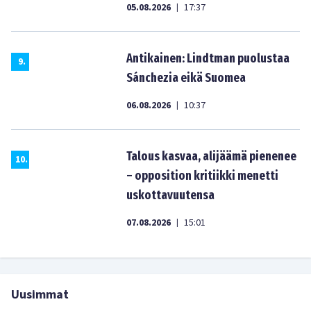
05.08.2026
17:37
|
Antikainen: Lindtman puolustaa
9
.
Sánchezia eikä Suomea
06.08.2026
10:37
|
Talous kasvaa, alijäämä pienenee
10
.
– opposition kritiikki menetti
uskottavuutensa
07.08.2026
15:01
|
Uusimmat