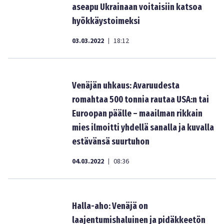
aseapu Ukrainaan voitaisiin katsoa
hyökkäystoimeksi
03.03.2022
18:12
|
Venäjän uhkaus: Avaruudesta
romahtaa 500 tonnia rautaa USA:n tai
Euroopan päälle – maailman rikkain
mies ilmoitti yhdellä sanalla ja kuvalla
estävänsä suurtuhon
04.03.2022
08:36
|
Halla-aho: Venäjä on
laajentumishaluinen ja pidäkkeetön