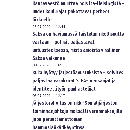
Kantaväestö muuttaa pois Itä-Helsingistä –
uudet koulurajat pakottavat perheet
liikkeelle
28.07.2026
12:44
|
Saksa on häviämässä taistelun rikollisuutta
vastaan – poliisit paljastavat
uutuusteoksessa, mistä asioista virallinen
Saksa vaikenee
09.07.2026
16:11
|
Kuka hyötyy järjestöavustuksista – selvitys
paljastaa varakkaat STEA-tuensaajat ja
identiteettityön puuhastelijat
08.07.2026
12:17
|
Järjestörahoitus on rikki: Somalijärjestön
toiminnanjohtaja maksatti veronmaksajilla
jopa peruuttamattoman
hammaslääkärikäyntinsä