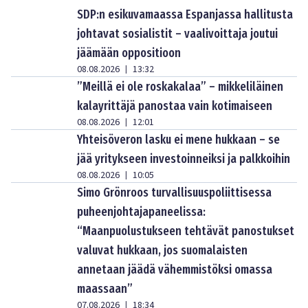
SDP:n esikuvamaassa Espanjassa hallitusta
johtavat sosialistit – vaalivoittaja joutui
jäämään oppositioon
08.08.2026
13:32
|
”Meillä ei ole roskakalaa” – mikkeliläinen
kalayrittäjä panostaa vain kotimaiseen
08.08.2026
12:01
|
Yhteisöveron lasku ei mene hukkaan – se
jää yritykseen investoinneiksi ja palkkoihin
08.08.2026
10:05
|
Simo Grönroos turvallisuuspoliittisessa
puheenjohtajapaneelissa:
“Maanpuolustukseen tehtävät panostukset
valuvat hukkaan, jos suomalaisten
annetaan jäädä vähemmistöksi omassa
maassaan”
07.08.2026
18:34
|