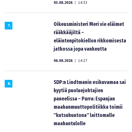
03.08.2026
14:33
|
Oikeusministeri Meri vie eläimet
7
.
rääkkääjiltä –
eläintenpitokiellon rikkomisesta
jatkossa jopa vankeutta
06.08.2026
14:27
|
SDP:n Lindtmanin esikuvamaa sai
8
.
kyytiä puoluejohtajien
paneelissa – Purra: Espanjan
maahanmuuttopolitiikka toimii
”kutsuhuutona” laittomalle
maahantulolle